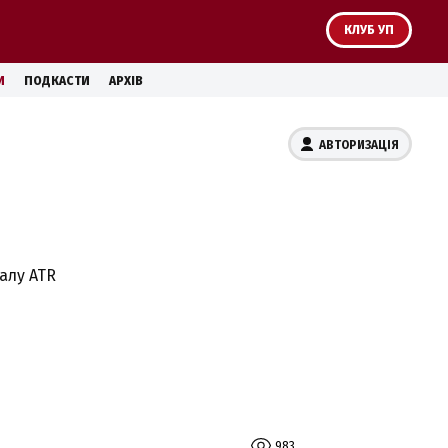
КЛУБ УП
И
ПОДКАСТИ
АРХІВ
АВТОРИЗАЦІЯ
алу ATR
983