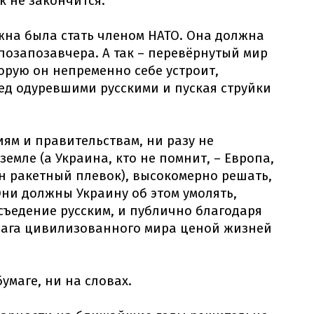
к не закончится.
жна была стать членом НАТО. Она должна
позапозавчера. А так – перевёрнутый мир
орую он непременно себе устроит,
ред одуревшими русскими и пуская струйки
м и правительствам, ни разу не
земле (а Украина, кто не помнит, – Европа,
н ракетный плевок), высокомерно решать,
Они должны Украину об этом умолять,
 съедение русским, и публично благодаря
рага цивилизованного мира ценой жизней
бумаге, ни на словах.