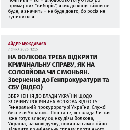
політики – всі – цілодобово готуються до
примарних "виборів", яких до кінця війни не
буде, а значить – не буде довго, бо росія не
зупиниться...
АЙДЕР МУЖДАБАЄВ
7 січня 2026, 12:27
НА ВОЛКОВА ТРЕБА ВІДКРИТИ
КРИМІНАЛЬНУ СПРАВУ, ЯК НА
СОЛОВЙОВА ЧИ СІМОНЬЯН.
Звернення до Генпрокуратури та
СБУ (ВІДЕО)
ЗВЕРНЕННЯ ДО ВЛАДИ УКРАЇНИ ЩОДО
ЗЛОЧИНУ РОСІЯНИНА ВОЛКОВА ВІДЕО ТУТ
Генеральній прокуроратурі України, Службі
безпеки України... Попри те, що влада Литви
вже готує власну оцінку діям Волкова,
Україна, на мою думку, повинна самостійно
відкрити кримінальну справу проти нього...