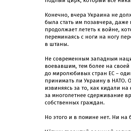
подлый цирк, который всё ника
Конечно, вчера Украина не дол
была стать им позавчера, даже 
продолжает лететь к войне, кот
переминаясь с ноги на ногу пе
в штаны.
Не современным западным нация
воевавшим, тем более на своей 
до миролюбивых стран ЕС – оди
принимать ли Украину в НАТО. 
извиняясь за то, как кидали на
за многолетнее сдерживание в
собственных граждан.
Но этого и в помине нет. Ни на 