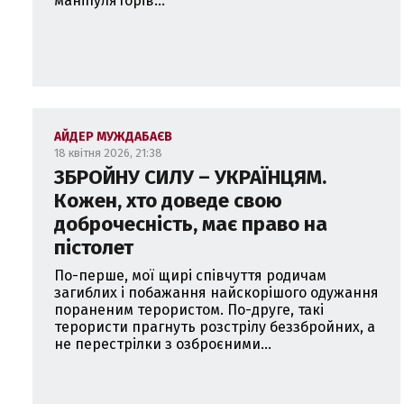
маніпуляторів...
АЙДЕР МУЖДАБАЄВ
18 квітня 2026, 21:38
ЗБРОЙНУ СИЛУ – УКРАЇНЦЯМ.
Кожен, хто доведе свою
доброчесність, має право на
пістолет
По-перше, мої щирі співчуття родичам
загиблих і побажання найскорішого одужання
пораненим терористом. По-друге, такі
терористи прагнуть розстрілу беззбройних, а
не перестрілки з озброєними...