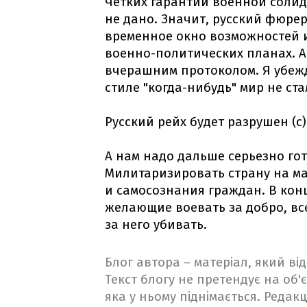
Чётких гарантий военной соли
не дано. Значит, русский фюре
временное окно возможностей и
военно-политических планах. А
вчерашним протоколом. Я убеждё
стиле "когда-нибудь" мир не ст
Русский рейх будет разрушен (с)
А нам надо дальше серьезно гот
Милитаризировать страну на м
и самосознания граждан. В конц
желающие воевать за добро, все
за него убивать.
Блог автора – матеріал, який в
Текст блогу не претендує на об'є
яка у ньому піднімається. Редакц