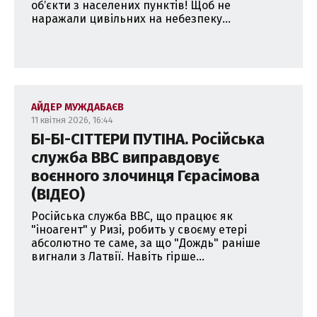
обʼєкти з населених пунктів! Щоб не
наражали цивільних на небезпеку...
АЙДЕР МУЖДАБАЄВ
11 квітня 2026, 16:44
БІ-БІ-СІТТЕРИ ПУТІНА. Російська
служба ВВС виправдовує
воєнного злочинця Гєрасімова
(ВІДЕО)
Російська служба ВВС, що працює як
"іноагент" у Ризі, робить у своєму етері
абсолютно те саме, за що "Дождь" раніше
вигнали з Латвії. Навіть гірше...