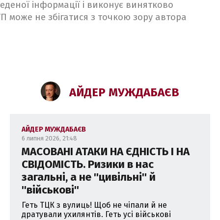
веденої інформації і виконує винятково
 УП може не збігатися з точкою зору автора
АЙДЕР МУЖДАБАЄВ
АЙДЕР МУЖДАБАЄВ
6 липня 2026, 21:48
МАСОВАНІ АТАКИ НА ЄДНІСТЬ І НА
СВІДОМІСТЬ. Ризики в нас
загальні, а не ''цивільні'' й
''військові''
Геть ТЦК з вулиць! Щоб не чіпали й не
дратували ухилянтів. Геть усі військові