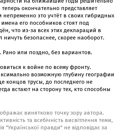
дарности на ближайшие годы решительно
р теперь окончательно представляет
 непременно это учтёт в своих гибридных
 имена его пособников стоят под
н, что из-за всех этих деклараций в
ал ничуть безопаснее, скорее наоборот.
. Рано или поздно, без вариантов.
овиться к войне по всему фронту.
аксимально возможную глубину географии
е концов трусы, до последнего не
гда встают на сторону тех, кто способны
ідображає винятково точку зору автора.
ктивність та всебічність висвітлення теми,
ія "Української правди" не відповідає за