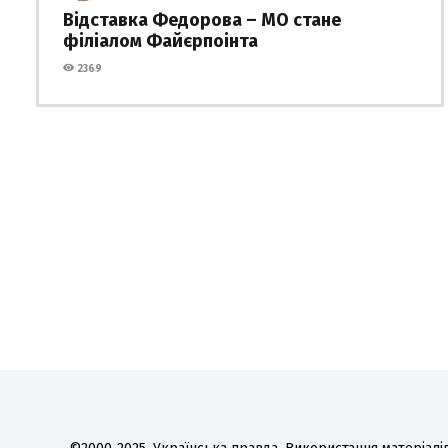
Відставка Федорова – МО стане
філіалом Файєрпоінта
2369