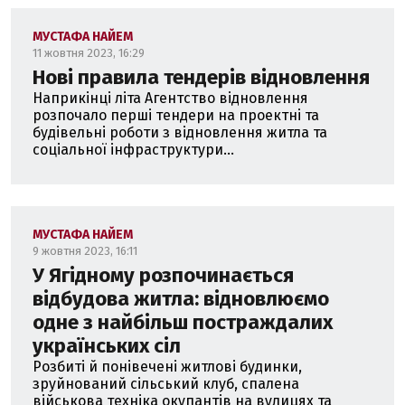
МУСТАФА НАЙЕМ
11 жовтня 2023, 16:29
Нові правила тендерів відновлення
Наприкінці літа Агентство відновлення
розпочало перші тендери на проектні та
будівельні роботи з відновлення житла та
соціальної інфраструктури...
МУСТАФА НАЙЕМ
9 жовтня 2023, 16:11
У Ягідному розпочинається
відбудова житла: відновлюємо
одне з найбільш постраждалих
українських сіл
Розбиті й понівечені житлові будинки,
зруйнований сільський клуб, спалена
військова техніка окупантів на вулицях та