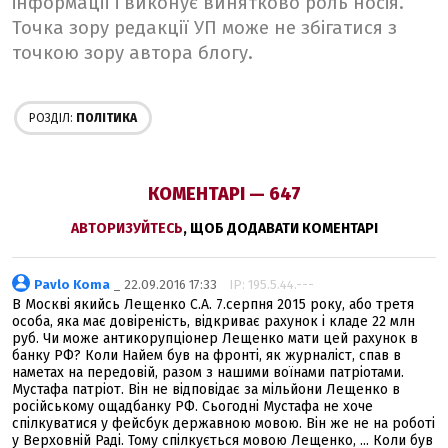
інформації і виконує винятково роль носія.
Точка зору редакції УП може не збігатися з
точкою зору автора блогу.
РОЗДІЛ:
ПОЛІТИКА
КОМЕНТАРІ — 647
АВТОРИЗУЙТЕСЬ
, ЩОБ ДОДАВАТИ КОМЕНТАРІ
Pavlo Koma
_ 22.09.2016 17:33
IP: 195.5.44.---
В Москві якийсь Лещенко С.А. 7.серпня 2015 року, або третя
особа, яка має довіреність, відкриває рахунок і кладе 22 млн
руб. Чи може антикорупціонер Лещенко мати цей рахунок в
банку РФ? Коли Найем був на фронті, як журналіст, спав в
наметах на передовій, разом з нашими воїнами патріотами.
Мустафа патріот. Він не відповідає за мільйони Лещенко в
російському ощадбанку РФ. Сьогодні Мустафа не хоче
спілкуватися у фейсбук державною мовою. Він же не на роботі
у Верховній Раді. Тому спілкується мовою Лещенко, ... Коли був