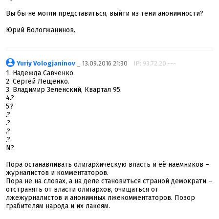
Вы бы не могли представиться, выйти из тени анонимности?
Юрий Вологжанинов.
Yuriy Vologjaninov
_ 13.09.2016 21:30
IP: 93.72.20.---
1. Надежда Савченко.
2. Сергей Лещенко.
3. Владимир Зеленский, Квартал 95.
4.?
5.?
.?
.?
.?
.?
N?
Пора останавливать олигархическую власть и её наемников –
журналистов и комментаторов.
Пора не на словах, а на деле становиться страной демократи –
отстранять от власти олигархов, очищаться от
лжежурналистов и анонимных лжекомментаторов. Позор
грабителям народа и их лакеям.