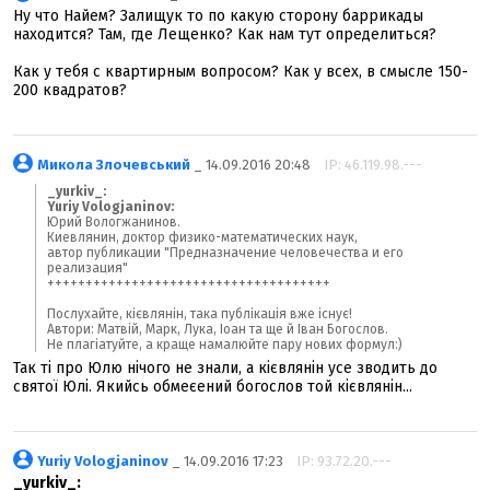
Ну что Найем? Залищук то по какую сторону баррикады
находится? Там, где Лещенко? Как нам тут определиться?
Как у тебя с квартирным вопросом? Как у всех, в смысле 150-
200 квадратов?
Микола Злочевський
_ 14.09.2016 20:48
IP: 46.119.98.---
_yurkiv_:
Yuriy Vologjaninov:
Юрий Вологжанинов.
Киевлянин, доктор физико-математических наук,
автор публикации "Предназначение человечества и его
реализация"
+++++++++++++++++++++++++++++++++++++
Послухайте, кієвлянін, така публікація вже існує!
Автори: Матвій, Марк, Лука, Іоан та ще й Іван Богослов.
Не плагіатуйте, а краще намалюйте пару нових формул:)
Так ті про Юлю нічого не знали, а кієвлянін усе зводить до
святої Юлі. Якийсь обмеєений богослов той кієвлянін...
Yuriy Vologjaninov
_ 14.09.2016 17:23
IP: 93.72.20.---
_yurkiv_: