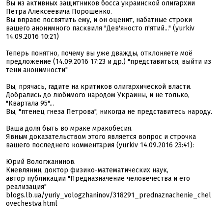
Вы из активных защитников босса украинской олигархии
Петра Алексеевича Порошенко.
Вы вправе посвятить ему, и он оценит, набатные строки
вашего анонимного пасквиля "Дев'яносто п'ятий..." (yurkiv
14.09.2016 10:21)
Теперь понятно, почему вы уже дважды, отклоняете моё
предложение (14.09.2016 17:23 и др.) "представиться, выйти из
тени анонимности"
Вы, прячась, гадите на критиков олигархической власти.
Добрались до любимого народом Украины, и не только,
"Квартала 95"...
Вы, "птенец гнеза Петрова", никогда не представитесь народу.
Ваша доля быть во мраке мракобесия.
Явным доказательством этого является вопрос и строчка
вашего последнего комментария (yurkiv 14.09.2016 23:41):
Юрий Вологжанинов.
Киевлянин, доктор физико-математических наук,
автор публикации "Предназначение человечества и его
реализация"
blogs.lb.ua/yuriy_vologzhaninov/318291_prednaznachenie_chel
ovechestva.html