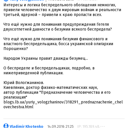
Интересы и логика беспредельного обогащения немногих,
привели человечество к двум мировым войнам и реальности
третьей, ядерной – привели к краю пропасти всех.
Что ещё нужно для понимания предупреждения Гегеля
двухсотлетней давности о безумии всякого беспредела?
Что ещё нужно для понимания безумия финансового и
властного беспредельщика, босса украинской олигархии
Порошенко?
Народом Украины правит дважды безумец...
О беспределе и беспредельщиках, подробно, в
нижеприведенной публикации.
Юрий Вологжанинов.
Киевлянин, доктор физико-математических наук,
автор публикации "Предназначение человечества и его
реализация"
blogs.lb.ua/yuriy_vologzhaninov/318291_prednaznachenie_chel
ovechestva.html
Vladimir Khotenko
_ 14.09.2016 21:25
IP: 195.189.48.---