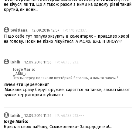
не кічуся, як ти, що я також разом з ними на одному рівні такий
крутий, як вони...
Switlana
_ 12.09.2016 12:57
IP: 178.92.137.---
Ті що себе тут популяризують в коментарях – правдиво хворі
на голову. Поки не пізно лікуйтеся. А МОЖЕ ВЖЕ ПІЗНО????
lohik
_ 12.09.2016 11:56
IP: 46.133.213.---
Jorge Mario:
_ABM_:
Это ты перед поляками шестёркой бегаешь, а нам то зачем!?
Зачем єти церемонии?
.Маскали сразу берут оружие, садяттся на танки, захватьівают
чужие территории и убивают
lohik
_ 12.09.2016 11:24
IP: 46.133.213.---
Jorge Mario:
Брись в свою паРашу, Сємижопенко- Запєрдодегко!...