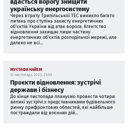
вдасться ворогу знищити
українську енергосистему
Через втрату Трипільської ТЕС виникло багато
питань про ступінь захисту енергетичних
об'єктів України від атак ворога. Агентство
відновлення захищає лише частину
енергетичних об'єктів розподільчої мережі, але
далеко не всі...
МУСТАФА НАЙЕМ
12 листопада 2023, 21:09
Проєкти відновлення: зустрічі
держави і бізнесу
До кінця листопада плануємо провести чотири
великі зустрічі з представниками будівельного
ринку прифронтових областей, які найбільше
постраждали від воєнних дій...