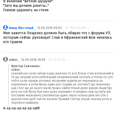
В вонючем "ветхом шушуне".
"Зато мы делаем ракеты..."
Говном царапать на стене.
Амер Местный
_ 13.09.2016 09:53
IP: 159.224.69.---
Мне кажется Лещенко должно быть обидно что с форума УП,
которым сейчас руководит Слав и Африканский йож началась
его травля.
sidor
_ 12.09.2016 19:59
IP: 77.52.55.---
Виктор Савченко:
sidor:
кожний раз коли читаю вашу маячню то все більш стаю впевнений в
те що хворий цілезомбований неадекватний чоловік.а тепер по суті.
тобто коли лідери опозиції місяцями ходили до януковича це
нормально.а коли Ярош один раз сходив це злочин?І що янукович
цар і Бог що до нього мали право зайти тільки дуже відомі люди?До
речі на той Ярош був вже дуже відомим.і очевидно при зустрічі він
поставив януковичу ультиматум.адже через кілька днів він утік з
країни.тому щоб там не казали Правий Сектор зіграв значну роль в
перемозі майдану.
А-ха-ха-ха-ха-ха-ха!!!!