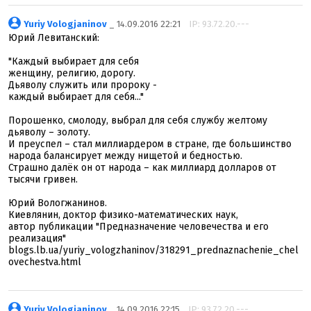
Yuriy Vologjaninov
_ 14.09.2016 22:21
IP: 93.72.20.---
Юрий Левитанский:
"Каждый выбирает для себя
женщину, религию, дорогу.
Дьяволу служить или пророку -
каждый выбирает для себя..."
Порошенко, смолоду, выбрал для себя службу желтому
дьяволу – золоту.
И преуспел – стал миллиардером в стране, где большинство
народа балансирует между нищетой и бедностью.
Страшно далёк он от народа – как миллиард долларов от
тысячи гривен.
Юрий Вологжанинов.
Киевлянин, доктор физико-математических наук,
автор публикации "Предназначение человечества и его
реализация"
blogs.lb.ua/yuriy_vologzhaninov/318291_prednaznachenie_chel
ovechestva.html
Yuriy Vologjaninov
_ 14.09.2016 22:15
IP: 93.72.20.---