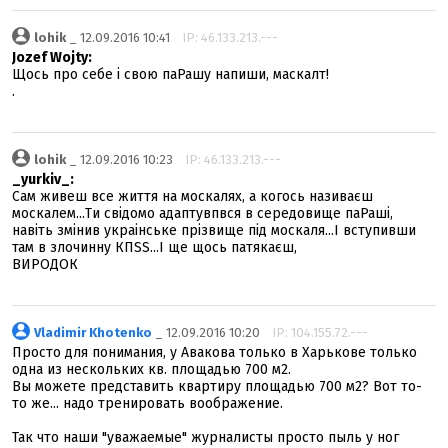
lohik
_ 12.09.2016 10:41
IP: 46.133.213.---
Jozef Wojty:
Щось про себе і свою паРашу напиши, маскалт!
.
lohik
_ 12.09.2016 10:23
IP: 46.133.213.---
_yurkiv_:
Сам живеш все життя на москалях, а когось називаєш
москалем...Ти свідомо адаптувпвся в середовище паРаші,
навіть змінив украінське прізвище під москаля...І вступивши
там в злочинну КПSS...І ще щось патякаєш,
ВИРОДОК
Vladimir Khotenko
_ 12.09.2016 10:20
IP: 104.155.72.---
Просто для понимания, у Авакова только в Харькове только
одна из нескольких кв. площадью 700 м2.
Вы можете представить квартиру площадью 700 м2? Вот то-
то же... надо тренировать воображение.
Так что наши "уважаемые" журналисты просто пыль у ног