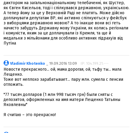
диктором на загальнонаціональному телебаченні, як Шустер,
як Євген Кисельов, тоді і спілкувався державною, українською.
А тепер йому за це у Верховній Раді не платять. Може дійсно
доплачувати депутатам ВР, які активно спілкуються у фейсбук
з виборцями державною мовою? А то інакше вони всі геть
начисто забудуть Державну мову України, як колись регіонали
і комуністи, яким за це доплачували із Кремля, та ще й
медальки з мільйонами для особливо активних пiдpaxyїв від
Путіна
Vladimir Khotenko
_ 19.09.2016 13:09
IP: 104.199.21.---
Новости прекрасного... ой, мама дорогая, ой, тьфу ты... мала
Лещенко.
Тоже вот неплохо зарабатывает... пару млн. сумела с пенсии
отложить.
"77 тысяч долларов (1 млн 998 тысяч грн) были сняты с
депозитов, оформленных на имя матери Лещенко Татьяны
Яковлевны"
Я считаю – это прекрасно!