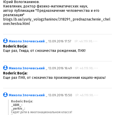
Юрий Вологжанинов.
Киевлянин, доктор физико-математических наук,
автор публикации "Предназначение человечества и его
реализация"
blogs.lb.ua/yuriy_vologzhaninov/318291_prednaznachenie_chel
ovechestva.html
Микола Злочевський
_ 13.09.2016 17:57
IP: 46.119.98.---
Roderic Borja:
Еще раз, Гнида, от снохачества рожденная, ПНХ!
Микола Злочевський
_ 13.09.2016 16:49
IP: 46.119.98.---
Roderic Borja:
Еще раз ПНХ, от снохачества произведенная кацапо-мразь!
Микола Злочевський
_ 13.09.2016 15:50
IP: 46.119.98.---
Roderic Borja:
_ABM_:
_yurkiv_:
Сидят дети в многонациональном классе!