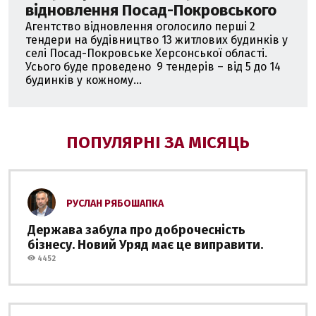
відновлення Посад-Покровського
Агентство відновлення оголосило перші 2
тендери на будівництво 13 житлових будинків у
селі Посад-Покровське Херсонської області.
Усього буде проведено 9 тендерів – від 5 до 14
будинків у кожному...
ПОПУЛЯРНІ ЗА МІСЯЦЬ
РУСЛАН РЯБОШАПКА
Держава забула про доброчесність
бізнесу. Новий Уряд має це виправити.
4452