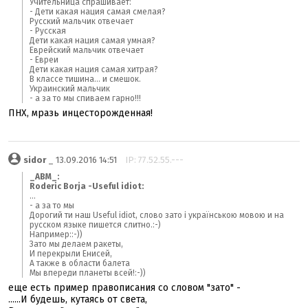
Учительница спрашивает:
- Дети какая нация самая смелая?
Русский мальчик отвечает
- Русская
Дети какая нация самая умная?
Еврейский мальчик отвечает
- Евреи
Дети какая нация самая хитрая?
В классе тишина... и смешок.
Украинский мальчик
- а за то мы спиваем гарно!!!
ПНХ, мразь инцесторожденная!
sidor
_ 13.09.2016 14:51
IP: 77.52.55.---
_ABM_:
Roderic Borja -Useful idiot:
...
- а за то мы
Дорогий ти наш Useful idiot, слово зато і українською мовою и на
русском языке пишется слитно.:-)
Например::-))
Зато мы делаем ракеты,
И перекрыли Енисей,
А также в области балета
Мы впереди планеты всей!:-))
еще есть пример правописания со словом "зато" -
......И будешь, кутаясь от света,