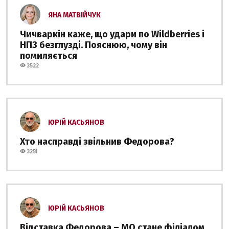
ЯНА МАТВІЙЧУК
Чичваркін каже, що удари по Wildberries і
НПЗ безглузді. Пояснюю, чому він
помиляється
3522
ЮРІЙ КАСЬЯНОВ
Хто насправді звільнив Федорова?
3251
ЮРІЙ КАСЬЯНОВ
Відставка Федорова – МО стане філіалом