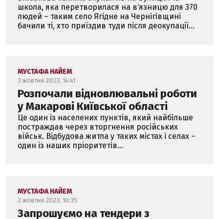
школа, яка перетворилася на вʼязницю для 370
людей – таким село Ягідне на Чернігівщині
бачили ті, хто приїздив туди після деокупації...
МУСТАФА НАЙЕМ
3 жовтня 2023, 14:41
Розпочали відновлювальні роботи
у Макарові Київської області
Це один із населених пунктів, який найбільше
постраждав через вторгнення російських
військ. Відбудова житла у таких містах і селах –
один із наших пріоритетів...
МУСТАФА НАЙЕМ
2 жовтня 2023, 10:35
Запрошуємо на тендери з