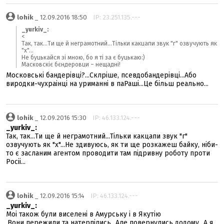
lohik
_ 12.09.2016 18:50
IP: 23.251.135.---
_yurkiv_:
<
Так, так...Ти ще й неграмотний...Тільки какцапи звук "г" озвучують як
"х"...
Не буцькайся зі мною, бо я ті за є буцькаю:)
Масковскіє бєндеровци – нещадні!
Московські бандерівці?...Склріше, псевдобандерівці...Або
виродки-чухраінці на уриманні в паРаші...Це більш реально...
lohik
_ 12.09.2016 15:30
IP: 46.133.124.---
_yurkiv_:
Так, так...Ти ще й неграмотний...Тільки какцапи звук "г"
озвучують як "х"...Не здивуюсь, як ти ще розкажеш байку, ніби-
то є засланим агентом проводити там підривну роботу проти
Росіі...
lohik
_ 12.09.2016 15:14
IP: 46.133.124.---
_yurkiv_:
Моі також були виселені в Амурську і в Якутію
.Вони пережили та натерпілись...Але повернулись додому...А я