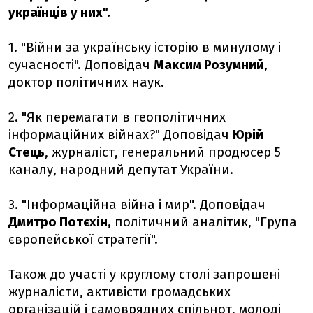
українців у них".
1. "Війни за українську історію в минулому і
сучасності". Доповідач
Максим Розумний
,
доктор політичних наук.
2. "Як перемагати в геополітичних
інформаційних війнах?" Доповідач
Юрій
Стець
, журналіст, генеральний продюсер 5
каналу, народний депутат України.
3. "Інформаційна війна і мир". Доповідач
Дмитро Потєхін,
політичний аналітик, "Група
європейської стратегії".
Також до участі у круглому столі запрошені
журналісти, активісти громадських
організацій і самоврядних спільнот, молоді