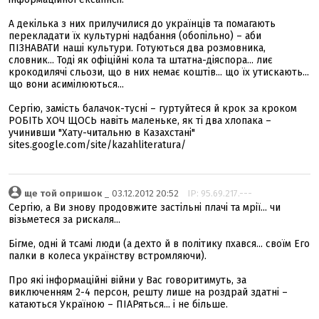
А декілька з них прилучилися до українців та помагають
перекладати їх культурні надбання (обопільно) – аби
ПІЗНАВАТИ наші культури. Готуються два розмовника,
словник... Тоді як офіційні кола та штатна-діяспора... лиє
крокодилячі сльози, що в них немає коштів... що їх утискають...
що вони асимілюються...
Сергію, замість балачок-тусні – гуртуйтеся й крок за кроком
РОБІТЬ ХОЧ ЩОСЬ навіть маленьке, як ті два хлопака –
учинивши "Хату-читальню в Казахстані"
sites.google.com/site/kazahliteratura/
ще той опришок
_ 03.12.2012 20:52
IP: 95.69.217.---
Сергію, а Ви знову продовжите застільні плачі та мрії... чи
візьметеся за рискаля...
Бігме, одні й тсамі люди (а дехто й в політику пхався... своїм Его
палки в колеса українству встромляючи).
Про які інформаційні війни у Вас говоритимуть, за
виключенням 2-4 персон, решту лише на роздрай здатні –
катаються Україною – ПІАРяться... і не більше.