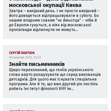
московської окупації Києва
Завтра – вихідний день. І не просто вихідний –
його доведеться відпрацьовувати в суботу. Бо
нашим владним совкам "нє ймьотца" – ніби й
до Европи сунуться, а ніяк від московської
пропаганди відлипнути не можуть...
СЕРГІЙ ПАНТЮК
30 жовтня 2013, 23:23
Знайти письменників
Щиро переконаний, що геніїв українського
слова варто розшукувати ще серед вихованців
дитсадків. Для цього має існувати спеціальна
програма. Але й те, що вже другий рік поспіль
робить Інститут філології КНУ ім...