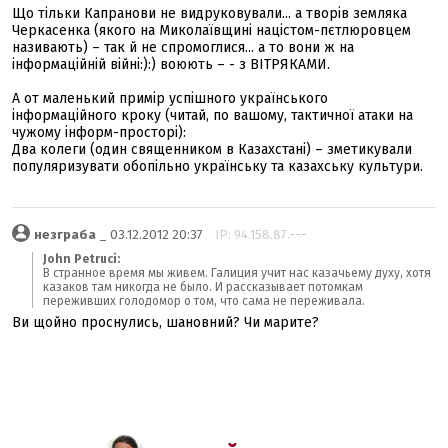
Що тільки Капранови не видруковували... а творів земляка
Черкасенка (якого на Миколаївщині націстом-пєтлюровцем
називають) – так й не спромоглися... а то вони ж на
інформаційній війні:):) воюють – - з ВІТРЯКАМИ.
А от маленький примір успішного українського
інформаційного кроку (читай, по вашому, тактичної атаки на
чужому інформ-просторі):
Два колеги (один священником в Казахстані) – зметикували
популяризувати обопільно українську та казахську культури.
незграба
_ 03.12.2012 20:37
IP: 94.158.87.---
John Petruci:
В странное время мы живем. Галиция учит нас казачьему духу, хотя
казаков там никогда не было. И рассказывает потомкам
переживших голодомор о том, что сама не переживала.
Ви щойно проснулись, шановний? Чи марите?