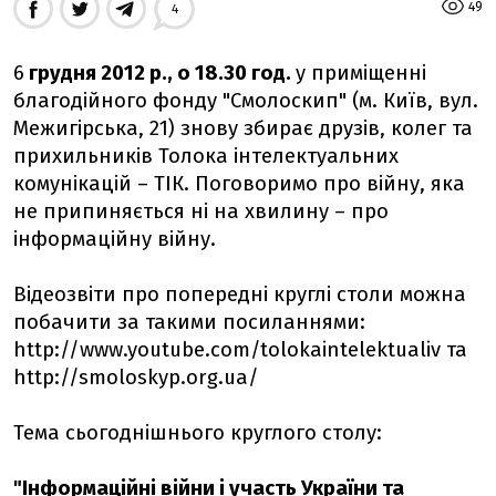
49
4
6
грудня 2012 р., о 18.30 год.
у приміщенні
благодійного фонду "Смолоскип" (м. Київ, вул.
Межигірська, 21) знову збирає друзів, колег та
прихильників Толока інтелектуальних
комунікацій – ТІК. Поговоримо про війну, яка
не припиняється ні на хвилину – про
інформаційну війну.
Відеозвіти про попередні круглі столи можна
побачити за такими посиланнями:
http://www.youtube.com/tolokaintelektualiv та
http://smoloskyp.org.ua/
Тема сьогоднішнього круглого столу:
"Інформаційні війни і участь України та