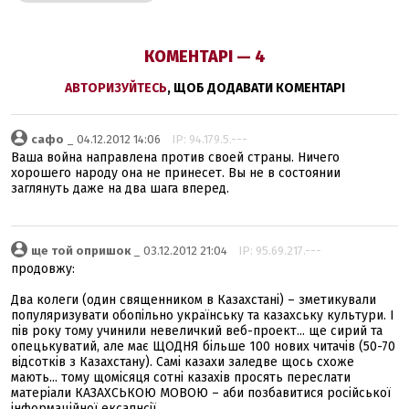
КОМЕНТАРІ — 4
АВТОРИЗУЙТЕСЬ
, ЩОБ ДОДАВАТИ КОМЕНТАРІ
сафо
_ 04.12.2012 14:06
IP: 94.179.5.---
Ваша война направлена против своей страны. Ничего
хорошего народу она не принесет. Вы не в состоянии
заглянуть даже на два шага вперед.
ще той опришок
_ 03.12.2012 21:04
IP: 95.69.217.---
продовжу:
Два колеги (один священником в Казахстані) – зметикували
популяризувати обопільно українську та казахську культури. І
пів року тому учинили невеличкий веб-проект... ще сирий та
опецькуватий, але має ЩОДНЯ більше 100 нових читачів (50-70
відсотків з Казахстану). Самі казахи заледве щось схоже
мають... тому щомісяця сотні казахів просять переслати
матеріали КАЗАХСЬКОЮ МОВОЮ – аби позбавитися російської
інформаційної ексапнсії.