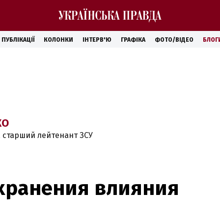
ПУБЛІКАЦІЇ
КОЛОНКИ
ІНТЕРВ'Ю
ГРАФІКА
ФОТО/ВІДЕО
БЛОГ
КО
, старший лейтенант ЗСУ
хранения влияния