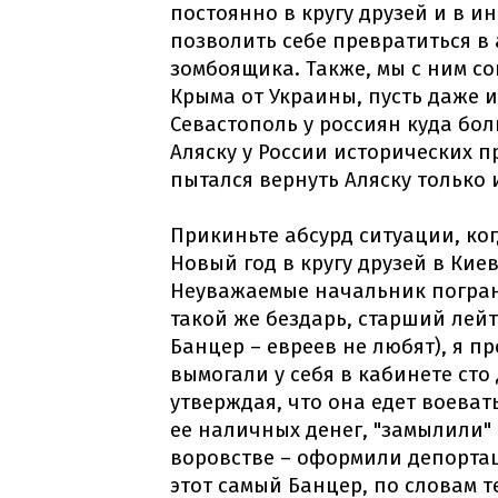
постоянно в кругу друзей и в и
позволить себе превратиться в
зомбоящика. Также, мы с ним с
Крыма от Украины, пусть даже и
Севастополь у россиян куда бол
Аляску у России исторических пр
пытался вернуть Аляску только 
Прикиньте абсурд ситуации, ко
Новый год в кругу друзей в Киев
Неуважаемые начальник погран
такой же бездарь, старший лейт
Банцер – евреев не любят), я п
вымогали у себя в кабинете сто
утверждая, что она едет воеват
ее наличных денег, "замылили" 
воровстве – оформили депортац
этот самый Банцер, по словам т