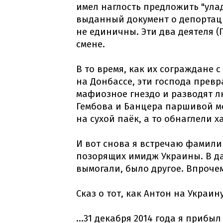
имел наглость предложить "улад
выданный документ о депортаци
не единичны. Эти два деятеля (
смене.
В то время, как их сограждане 
на Донбассе, эти господа прев
мафиозное гнездо и разводят л
Гембова и Банцера паршивой ме
на сухой паёк, а то обнаглели 
И вот снова я встречаю фамили
позорящих имидж Украины. В да
вымогали, было другое. Впрочем
Сказ о тот, как Антон на Украи
...31 декабря 2014 года я приб