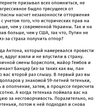
нтернете призывал всех опомниться, не
 агрессивное быдло трясущееся от
огласны насчет незаконности отторжения
 с учетом того, что исторических прав на
ьше, чем у современной Украины. Так и на
ав больше, чем у США, так что, Путин не
из-за страха получить отпор?
гда Антона, который намеревался провести
е, вдруг взяли и не впустили в страну.
ичной смены Борисполя, майор Гембов и
енант Банцер (из-за таких как вы, пан
ро вас второй раз слышу. В первый раз вы
 долларов у знакомой 59-летней тетеньки,
ь в ополчение, затем, в процессе пересчета
сотню. А когда тетенька поймала вас на
ию за несговорчивость. Поразительно, но
етеньки, потом к ней подходил и снова