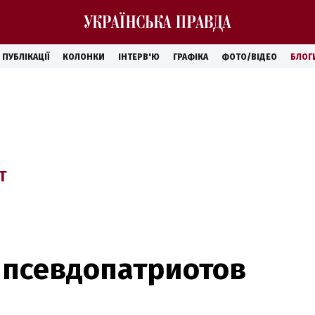
ПУБЛІКАЦІЇ
КОЛОНКИ
ІНТЕРВ'Ю
ГРАФІКА
ФОТО/ВІДЕО
БЛОГ
Т
 псевдопатриотов