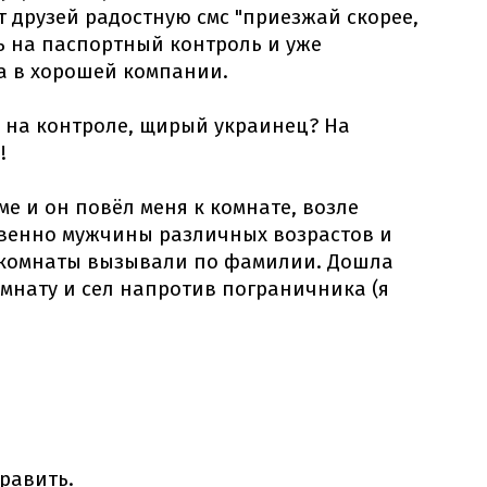
т друзей радостную смс "приезжай скорее,
дь на паспортный контроль и уже
а в хорошей компании.
а на контроле, щирый украинец? На
!
е и он повёл меня к комнате, возле
венно мужчины различных возрастов и
 комнаты вызывали по фамилии. Дошла
омнату и сел напротив пограничника (я
править.