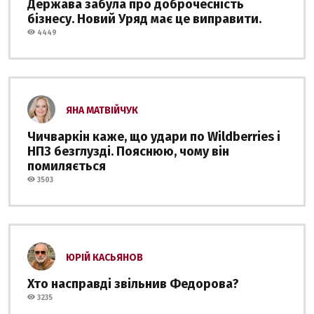
Держава забула про доброчесність
бізнесу. Новий Уряд має це виправити.
4449
ЯНА МАТВІЙЧУК
Чичваркін каже, що удари по Wildberries і
НПЗ безглузді. Пояснюю, чому він
помиляється
3503
ЮРІЙ КАСЬЯНОВ
Хто насправді звільнив Федорова?
3235