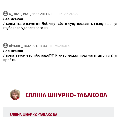
a_sudi_kto
_ 18.12.2013 17:06
IP: 217.24.165.---
Лев Исаков:
Льоша, надо памятнік Добкіну тєбє в дупу поставіть і палучішь ч
глубокого удовлєтворєнія.
вітько
_ 18.12.2013 16:53
IP: 91.216.165.---
Лев Исаков:
Льова, зачєм ето тібє надо??? Кто-то можєт подумать, што ти ґлу
пробка.
ЕЛЛІНА ШНУРКО-ТАБАКОВА
ЕЛЛІНА ШНУРКО-ТАБАКОВА