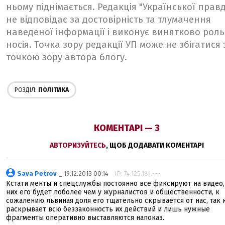
ньому піднімається. Редакція "Української прав
не відповідає за достовірність та тлумачення
наведеної інформації і виконує винятково роль
носія. Точка зору редакції УП може не збігатися 
точкою зору автора блогу.
РОЗДІЛ:
ПОЛІТИКА
КОМЕНТАРІ — 3
АВТОРИЗУЙТЕСЬ
, ЩОБ ДОДАВАТИ КОМЕНТАРІ
Sava Petrov
_ 19.12.2013 00:14
IP: 74.125.181.---
Кстати менты и спецслужбы постоянно все фиксируют на видео,
них его будет поболее чем у журналистов и общественности, к
сожалению львиная доля его тщательно скрывается от нас, так 
раскрывает всю беззаконность их действий и лишь нужные
фрагменты оперативно выставляются напоказ.