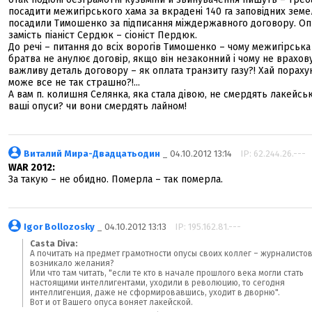
посадити межигірського хама за вкрадені 140 га заповідних земе
посадили Тимошенко за підписання міждержавного договору. Оп
замість піаніст Сердюк – сіоніст Пердюк.
До речі – питання до всіх ворогів Тимошенко – чому межигірська
братва не анулює договір, якщо він незаконний і чому не врахов
важливу деталь договору – як оплата транзиту газу?! Хай порахую
може все не так страшно?!...
А вам п. колишня Селянка, яка стала дівою, не смердять лакейсь
ваші опуси? чи вони смердять лайном!
Виталий Мира-Двадцатьодин
_ 04.10.2012 13:14
IP: 62.244.26.---
WAR 2012:
За такую – не обидно. Померла – так померла.
Igor Bollozosky
_ 04.10.2012 13:13
IP: 195.162.81.---
Casta Diva:
А почитать на предмет грамотности опусы своих коллег – журналистов
возникало желания?
Или что там читать, "если те кто в начале прошлого века могли стать
настоящими интеллигентами, уходили в революцию, то сегодня
интеллигенция, даже не сформировавшись, уходит в дворню".
Вот и от Вашего опуса воняет лакейской.