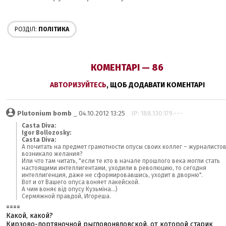
РОЗДІЛ:
ПОЛІТИКА
КОМЕНТАРІ — 86
АВТОРИЗУЙТЕСЬ
, ЩОБ ДОДАВАТИ КОМЕНТАРІ
Plutonium bomb
_ 04.10.2012 13:25
IP: 188.130.179.---
Casta Diva:
Igor Bollozosky:
Casta Diva:
А почитать на предмет грамотности опусы своих коллег – журналистов
возникало желания?
Или что там читать, "если те кто в начале прошлого века могли стать
настоящими интеллигентами, уходили в революцию, то сегодня
интеллигенция, даже не сформировавшись, уходит в дворню".
Вот и от Вашего опуса воняет лакейской.
А чим воняє від опусу Кузьміна...)
Сермяжной правдой, Игореша.
====
Какой, какой?
Кирзово-портяночной рыгловоняловской, от которой старик