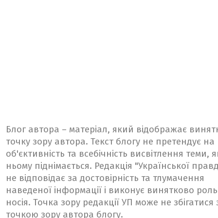
Блог автора – матеріал, який відображає винят
точку зору автора. Текст блогу не претендує на
об'єктивність та всебічність висвітлення теми, я
ньому піднімається. Редакція "Української прав
не відповідає за достовірність та тлумачення
наведеної інформації і виконує винятково роль
носія. Точка зору редакції УП може не збігатися 
точкою зору автора блогу.