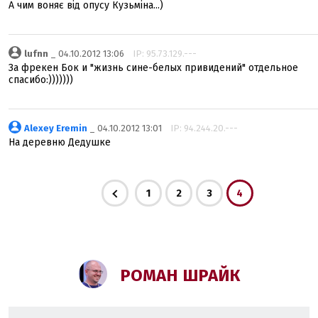
А чим воняє від опусу Кузьміна...)
lufnn
_ 04.10.2012 13:06
IP: 95.73.129.---
За фрекен Бок и "жизнь сине-белых привидений" отдельное
спасибо:)))))))
Alexey Eremin
_ 04.10.2012 13:01
IP: 94.244.20.---
На деревню Дедушке
1
2
3
4
РОМАН ШРАЙК