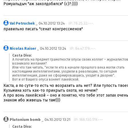
Ромуальдыч "аж заколдобился" (с)?:))))
Val Petruchek
_ 04.10.2012 13:24
IP: 78.25.32.---
правильно писать "сенат конгрессменов"
Nicolas Raiser
_ 04.10.2012 13:24
IP: 84.47.179.---
Casta Diva:
А почитать на предмет грамотности опусы своих коллег – журналистов
возникало желания?
Или что там читать, "если те кто в начале прошлого века могли стать
настоящими интеллигентами, уходили в революцию, то сегодня
интеллигенция, даже не сформировавшись, уходит в дворню".
Вот и от Вашего опуса воняет лакейской.
Каста, а по сути-то есть чо возразить аль нет? Или тупость твое
Кузьмина хоть как-то прикрыть охота, но нечем?
А про вонь лакейской – оно и понятно, что тебе этот запах очен
знаком ибо живешь ты там!)))
Plutonium bomb
_ 04.10.2012 13:21
IP: 188.130.179.---
Casta Diva: