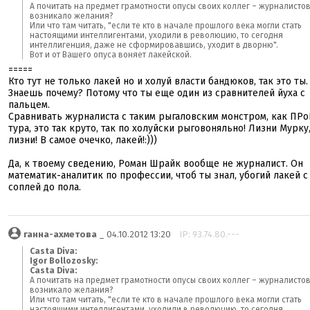
А почитать на предмет грамотности опусы своих коллег – журналистов
возникало желания?
Или что там читать, "если те кто в начале прошлого века могли стать
настоящими интеллигентами, уходили в революцию, то сегодня
интеллигенция, даже не сформировавшись, уходит в дворню".
Вот и от Вашего опуса воняет лакейской.
=====
Кто тут не только лакей но и холуй власти бандюков, так это ты.
Знаешь почему? Потому что ты еще один из сравнителей йуха с
пальцем.
Сравнивать журналиста с таким рыгаловским монстром, как ПР
тура, это так круто, так по холуйски рыговоняльно! Лизни Мурку
лизни! В самое очечко, лакей!:)))
Да, к твоему сведению, Роман Шрайк вообще не журналист. Он
математик-аналитик по профессии, чтоб ты знал, убогий лакей с
соплей до пола.
ганна-ахметова
_ 04.10.2012 13:20
IP: 93.74.80.---
Casta Diva:
Igor Bollozosky:
Casta Diva:
А почитать на предмет грамотности опусы своих коллег – журналистов
возникало желания?
Или что там читать, "если те кто в начале прошлого века могли стать
настоящими интеллигентами, уходили в революцию, то сегодня