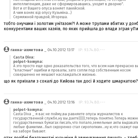
интеллигенция, даже не сформировавшись, уходит в дворню".
Вот и от Вашего опуса воняет лакейской.
А чим воняє від опусу Кузьміна...)
Сермяжной правдой, Игореша.
тобто онучами і золотим унітазом?! А може трупами вбитих у донб
конкурентами ваших хазяїв, по яких прийшла до влади зграя уПи
ганна-ахметова
_ 04.10.2012 13:17
IP: 93.74.80.---
Casta Diva:
polpot-komyna:
А это просто еще одно доказательство того, что всем нам прекрасно 
"властные" ошибки и провалы, зато сопли под собственным носом
совершенно не мешают наслаждаться жизнью.
що як приїхали з сокалі до Кийова так досі й ходите шмаркатою?
ганна-ахметова
_ 04.10.2012 13:16
IP: 93.74.80.---
polpot-komyna:
Casta Diva _ я вас не пойму,вы равняете опусы журналистов к
государственной службе,ну вы даете))))),теперь понятно.Теперь можн
государственных бумагах писать,что попало,земельные акты выдават
любые фамилии...был сидоренко стал сиропопкин...ну и,что скажут ош
на заборе бывают.
отак подібні безграмотні кузьміни й звинувачення пишуть – треб