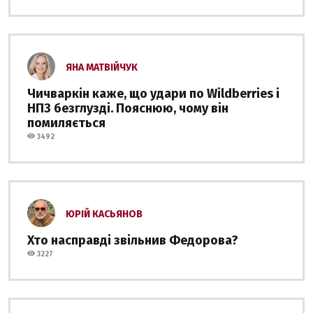
ЯНА МАТВІЙЧУК
Чичваркін каже, що удари по Wildberries і
НПЗ безглузді. Пояснюю, чому він
помиляється
3492
ЮРІЙ КАСЬЯНОВ
Хто насправді звільнив Федорова?
3227