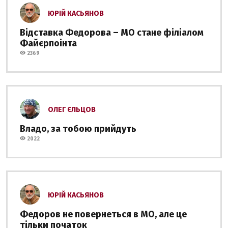
ЮРІЙ КАСЬЯНОВ
Відставка Федорова – МО стане філіалом
Файєрпоінта
2369
ОЛЕГ ЄЛЬЦОВ
Владо, за тобою прийдуть
2022
ЮРІЙ КАСЬЯНОВ
Федоров не повернеться в МО, але це
тільки початок