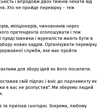
кість і впродовж двох тижнів чекати від
я. Хто не пройде перевірку – теж
рів, міліціонерів, чиновників через
жного претендента оголошувати і теж
Її представники і журналісти мають бути в
 підбору нових кадрів. Організувати перевірку
з державної служби, яке має пройти
тактами для збору ідей як його посилити.
ставив свій підпис і вніс до парламенту як
ки я вас не розпустив". Ми зберемо людей
я.
в та приїхав сьогодні. Зокрема, любому