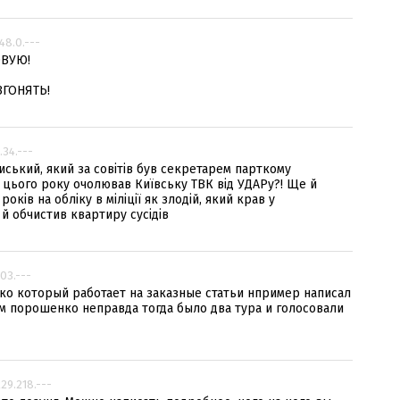
248.0.---
ОВУЮ!
ГОНЯТЬ!
.34.---
иський, який за совітів був секретарем парткому
 а цього року очолював Київську ТВК від УДАРу?! Ще й
оків на обліку в міліції як злодій, який крав у
й обчистив квартиру сусідів
103.---
о который работает на заказные статьи нпример написал
м порошенко неправда тогда было два тура и голосовали
229.218.---