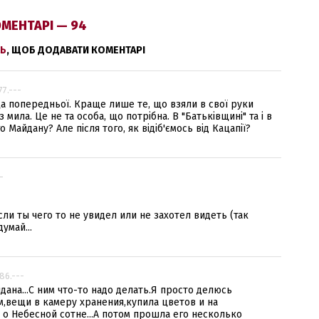
МЕНТАРІ — 94
Ь
, ЩОБ ДОДАВАТИ КОМЕНТАРІ
77.---
ща попередньої. Краще лише те, що взяли в свої руки
мила. Це не та особа, що потрібна. В "Батьківщині" та і в
о Майдану? Але після того, як відіб'ємось від Кацапії?
-
ли ты чего то не увидел или не захотел видеть (так
умай...
186.---
дана...С ним что-то надо делать.Я просто делюсь
м,вещи в камеру хранения,купила цветов и на
 о Небесной сотне...А потом прошла его несколько