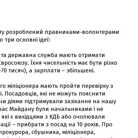
нту розроблений правниками-волонтерами
 три основні ідеї:
ція та державна служба мають отримати
вросоюзу. Їхня чисельність має бути різко
0 тисяч), а зарплати – збільшені.
ого міліціонера мають пройти перевірку з
. Посадовців, які не можуть пояснити
 чи діями підтримували зазіхання на нашу
ід час Майдану були начальниками і не
 які є вихідцями з КДБ або очолювали
ації – прибрати з посад на 10 років. Про
прокурора, сбушника, міліціонера,