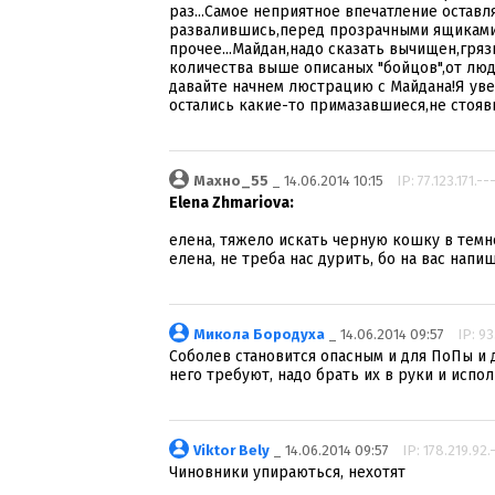
раз...Самое неприятное впечатление оста
развалившись,перед прозрачными ящиками д
прочее...Майдан,надо сказать вычищен,гряз
количества выше описаных "бойцов",от люд
давайте начнем люстрацию с Майдана!Я уве
остались какие-то примазавшиеся,не стоявш
Махно_55
_ 14.06.2014 10:15
IP: 77.123.171.--
Elena Zhmariova:
елена, тяжело искать черную кошку в темно
елена, не треба нас дурить, бо на вас напиш
Микола Бородуха
_ 14.06.2014 09:57
IP: 93
Cоболев становится опасным и для ПоПы и д
него требуют, надо брать их в руки и испо
Viktor Bely
_ 14.06.2014 09:57
IP: 178.219.92.
Чиновники упираються, нехотят