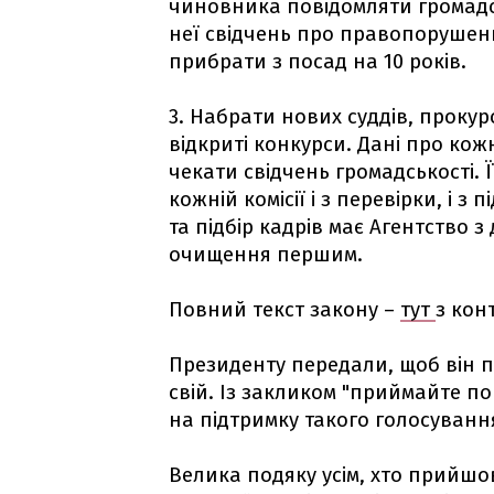
чиновника повідомляти громадсь
неї свідчень про правопорушенн
прибрати з посад на 10 років.
3. Набрати нових суддів, прокуро
відкриті конкурси. Дані про ко
чекати свідчень громадськості. 
кожній комісії і з перевірки, і з
та підбір кадрів має Агентство 
очищення першим.
Повний текст закону –
тут
з кон
Президенту передали, щоб він по
свій. Із закликом "приймайте по
на підтримку такого голосуванн
Велика подяку усім, хто прийшо