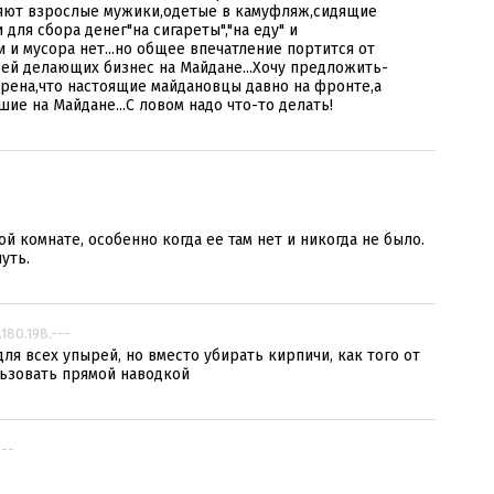
вляют взрослые мужики,одетые в камуфляж,сидящие
ля сбора денег"на сигареты","на еду" и
и и мусора нет...но общее впечатление портится от
ей делающих бизнес на Майдане...Хочу предложить-
рена,что настоящие майдановцы давно на фронте,а
ие на Майдане...С ловом надо что-то делать!
-
й комнате, особенно когда ее там нет и никогда не было.
уть.
.180.198.---
ля всех упырей, но вместо убирать кирпичи, как того от
льзовать прямой наводкой
---