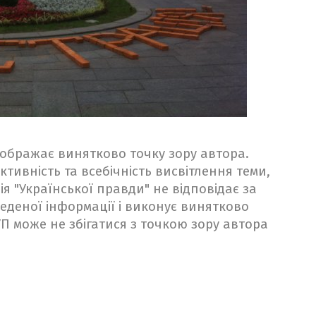
ідображає винятково точку зору автора.
ктивність та всебічність висвітлення теми,
ія "Української правди" не відповідає за
веденої інформації і виконує винятково
 УП може не збігатися з точкою зору автора