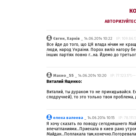
КО
АВТОРИЗУЙТЕС
Євген, Харків
_ 14.06.2014 10:22
IP: 109.86.1
Все йде до того, що ЦЯ влада нічим не кра
люди, народ України. Порох виліз нагору без 
інших партіях повно г...на. Йдемо до третьог
Махно_55
_ 14.06.2014 10:20
IP: 77.123.171.--
Виталий Ященко:
Виталий, ты дураком то не прикидывайся. Ес
сподручней), то это только твоя проблема, д
елена валеева
_ 14.06.2014 10:15
IP: 78.111.
Я хочу сказать по поводу сегодняшнего Май
впечатланиями...Приехала в киев рано утро
Майдан...Поплакала там,конечно.Погоревала