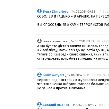
Elena Zhmariova
_ 14.06.2014 09:38
IP: 94.
СОБОЛЕВ И ГАЦЬКО – В АРМИЮ, НА ПЕРЕД
ВЫ СПОСОБНЫ ЯЗЫКАМИ ТЕРРОРИСТОВ РАЗ
ганна ахметова
_ 14.06.2014 09:32
IP: 93.75
А що будете діяти з такими як Василь Город
Київоблбуду, потім вліз до Ну, потім до ПР,
тягнув до Київради свого синочка, який з 17 р
супермаркеті, пограбував людину на вулиці 
Fenix Wetyhrt
_ 14.06.2014 09:11
IP: 194.242.
первого под люстрацию журналиста лещенк
что тимошенко набрпла голосов больше че
не за нее а против януковича
Виталий Ященко
_ 14.06.2014 09:04
IP: 37.