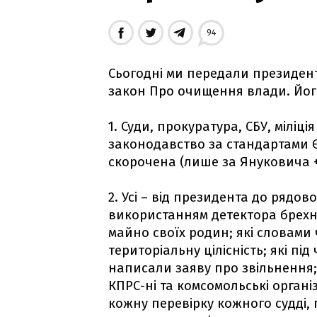
94
Сьогодні ми передали президе
закон Про очищення влади. Його
1. Суди, прокуратура, СБУ, мілі
законодавство за стандартами Є
скорочена (лише за Януковича +7
2. Усі – від президента до рядов
використанням детектора брехні
майно своїх родин; які словами
територіальну цілісність; які п
написали заяву про звільнення;
КПРС-ні та комсомольські організ
кожну перевірку кожного судді, 