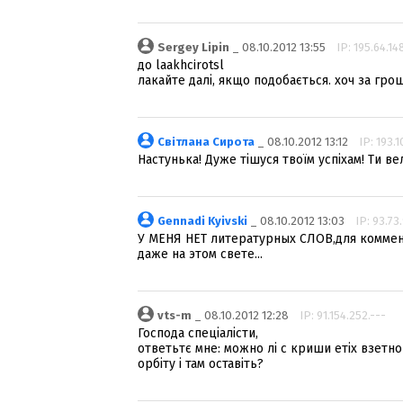
Sergey Lipin
_ 08.10.2012 13:55
IP: 195.64.14
до laakhcirotsl
лакайте далі, якщо подобається. хоч за гроші
Світлана Сирота
_ 08.10.2012 13:12
IP: 193.1
Настунька! Дуже тішуся твоїм успіхам! Ти в
Gennadi Kyivski
_ 08.10.2012 13:03
IP: 93.73.
У МЕНЯ НЕТ литературных СЛОВ,для коммент
даже на этом свете...
vts-m
_ 08.10.2012 12:28
IP: 91.154.252.---
Господа спеціалісти,
ответьтє мне: можно лі с криши етіх взетн
орбіту і там оставіть?