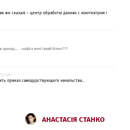
вам же сказалі – центр обработкі данних с кінотеатром і
 в аренду,,, ... нафіга мені такий бізнес???
222.126.---
ть приказ самодурствующего начальства...
АНАСТАСІЯ СТАНКО