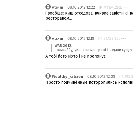
vts-m
_ 08.10.2012 12:22
IP: 91.154.252.---
і вообще: киш отседова, вчивиє завістнікі: 
рестораном...
vts-m
_ 08.10.2012 12:18
IP: 91.154.252.---
WAR 2012:
...клас. Збудували за мої гроші і вітдали сусіду
А тобі його ніхто і не пропонує...
Wealthy_citizen
_ 08.10.2012 12:08
IP: 195.
Просто подчинённые поторопились исполни