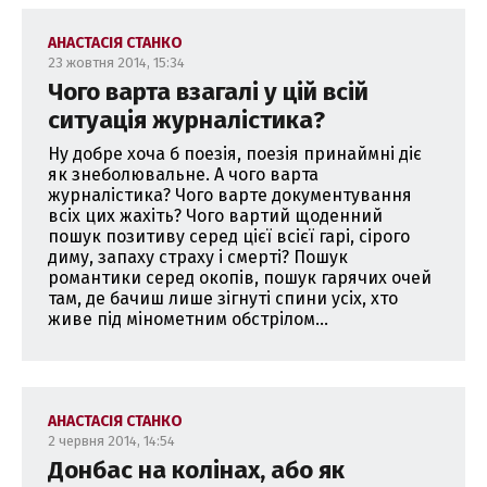
АНАСТАСІЯ СТАНКО
23 жовтня 2014, 15:34
Чого варта взагалі у цій всій
ситуація журналістика?
Ну добре хоча б поезія, поезія принаймні діє
як знеболювальне. А чого варта
журналістика? Чого варте документування
всіх цих жахіть? Чого вартий щоденний
пошук позитиву серед цієї всієї гарі, сірого
диму, запаху страху і смерті? Пошук
романтики серед окопів, пошук гарячих очей
там, де бачиш лише зігнуті спини усіх, хто
живе під мінометним обстрілом...
АНАСТАСІЯ СТАНКО
2 червня 2014, 14:54
Донбас на колінах, або як