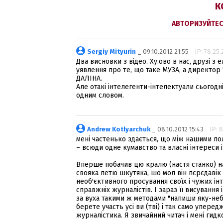
К
АВТОРИЗУЙТЕС
Sergiy Mityurin
_ 09.10.2012 21:55
IP: 78.25.
Два висновки з відео. Ху.ово в нас, друзі з
уявлення про те, що таке МУЗА, а директор
ДАЛІНА.
Але отакі інтелегенти-інтелектуали сьогодн
одним словом.
Andrew Kotlyarchuk
_ 08.10.2012 15:43
IP: 
мені частенько здається, що між нашими пол
– всюди одне кумавство та власні інтереси 
Вперше побачив цю кралю (настя станко) на 
свояка петю шкутяка, шо мол він пєрєдавік
необ'єктивного просування своїх і чужих інт
справжніх журналістів. І зараз її висуванн
за вуха такими ж методами "напиши яку-небу
берете участь усі ви (тві) і так само упере
журналістика. Я звичайний читач і мені гидк