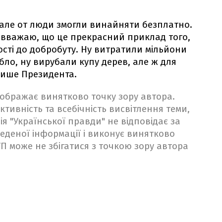
 але от люди змогли винайняти безплатно.
я вважаю, що це прекрасний приклад того,
ності до добробуту. Ну витратили мільйони
бло, ну вирубали купу дерев, але ж для
лише Президента.
ідображає винятково точку зору автора.
ктивність та всебічність висвітлення теми,
ія "Української правди" не відповідає за
веденої інформації і виконує винятково
 УП може не збігатися з точкою зору автора