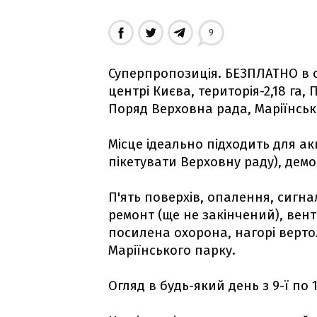
9
Суперпропозиція. БЕЗПЛАТНО в 
центрі Києва, територія-2,18 га,
Поряд Верховна рада, Маріїнськ
Місце ідеально підходить для ак
пікетувати Верховну раду), демо
П'ять поверхів, опалення, сигн
ремонт (ще не закінчений), вент
посилена охорона, нагорі верто
Маріїнського парку.
Огляд в будь-який день з 9-ї по 