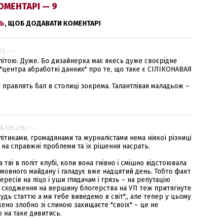
ОМЕНТАРІ — 9
Ь
, ЩОБ ДОДАВАТИ КОМЕНТАРІ
23.---
 елітою. Дуже. Бо дизайнерка має якесь дуже своєрідне
 "центра абработкі данних" про те, що таке є СІЛІКОНАВАЯ
і правлять бал в столиці зокрема. Талантлівая маладьож –
88.135.216.---
ітиками, громадянами та журналістами нема ніякої різниці
і на справжні проблеми та їх рішення насрать.
тві в політ клубі, коли вона гнівно і смішно відстоювала
 мовного майдану і галадує вже надцятий день. Тобто факт
ересів на ліцо і уши глядачам і грязь – на репутацію
я і сходження на вершину блогерства на УП теж притягнуте
дь статтю а ми тебе виведемо в світ",, але тепер у цьому
джено злобно зі слиною захищаєте "своїх" – це не
о на таке дивитись.