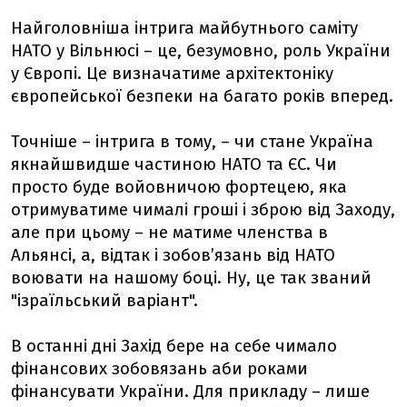
Найголовніша інтрига майбутнього саміту
НАТО у Вільнюсі – це, безумовно, роль України
у Європі. Це визначатиме архітектоніку
європейської безпеки на багато років вперед.
Точніше – інтрига в тому, – чи стане Україна
якнайшвидше частиною НАТО та ЄС. Чи
просто буде войовничою фортецею, яка
отримуватиме чималі гроші і зброю від Заходу,
але при цьому – не матиме членства в
Альянсі, а, відтак і зобовʼязань від НАТО
воювати на нашому боці. Ну, це так званий
"ізраїльський варіант".
В останні дні Захід бере на себе чимало
фінансових зобовязань аби роками
фінансувати України. Для прикладу – лише