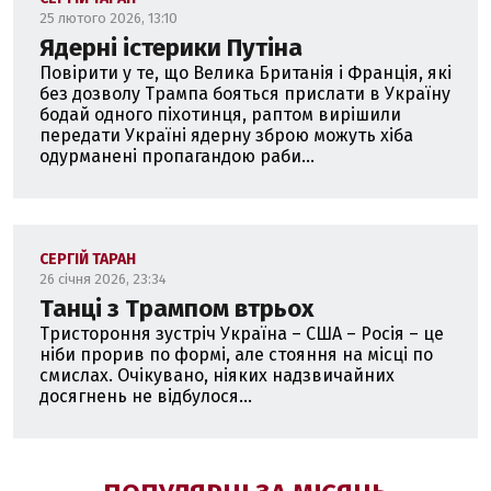
25 лютого 2026, 13:10
Ядерні істерики Путіна
Повірити у те, що Велика Британія і Франція, які
без дозволу Трампа бояться прислати в Україну
бодай одного піхотинця, раптом вирішили
передати Україні ядерну зброю можуть хіба
одурманені пропагандою раби...
СЕРГІЙ ТАРАН
26 січня 2026, 23:34
Танці з Трампом втрьох
Тристороння зустріч Україна – США – Росія – це
ніби прорив по формі, але стояння на місці по
смислах. Очікувано, ніяких надзвичайних
досягнень не відбулося...