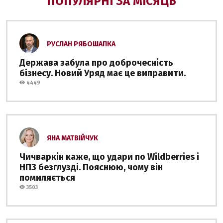
ПОПУЛЯРНІ ЗА МІСЯЦЬ
РУСЛАН РЯБОШАПКА
Держава забула про доброчесність
бізнесу. Новий Уряд має це виправити.
4449
ЯНА МАТВІЙЧУК
Чичваркін каже, що удари по Wildberries і
НПЗ безглузді. Пояснюю, чому він
помиляється
3503