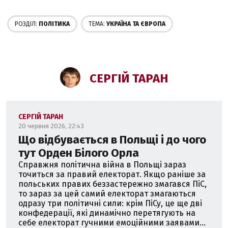
РОЗДІЛ:
ПОЛІТИКА
ТЕМА:
УКРАЇНА ТА ЄВРОПА
СЕРГІЙ ТАРАН
СЕРГІЙ ТАРАН
20 червня 2026, 22:43
Що відбувається в Польщі і до чого
тут Орден Білого Орла
Справжня політична війна в Польщі зараз
точиться за правий електорат. Якщо раніше за
польських правих беззастережно змагався ПіС,
то зараз за цей самий електорат змагаються
одразу три політичні сили: крім ПіСу, це ще дві
конфедерації, які динамічно перетягують на
себе електорат гучними емоційними заявами...