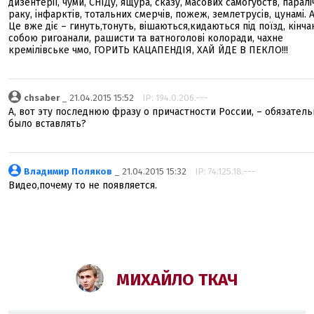
дизентерії, чуми, СНІДу, ящура, сказу, масових самогубств, параліч
раку, інфарктів, тотальних смерчів, пожеж, землетрусів, цунамі. 
Це вже діє – гинуть,тонуть, вішаються,кидаються під поїзд, кінча
собою ригоанали, рашисти та ватноголові колоради, чахне
кремілівське чмо, ГОРИТЬ КАЦАПЕНДІЯ, ХАЙ ЙДЕ В ПЕКЛО!!!
chsaber
_ 21.04.2015 15:52
IP: 194.0.206.---
А, вот эту последнюю фразу о причастности России, – обязатель
было вставлять?
Владимир Поляков
_ 21.04.2015 15:32
IP: 74.125.18.---
Видео,почему то не появляется.
МИХАЙЛО ТКАЧ