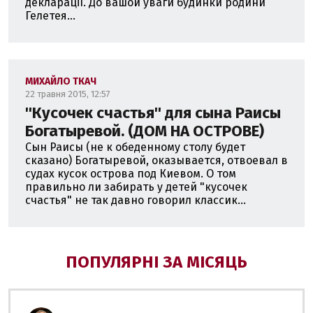
декларації. До вашой уваги будинки родини
Гелетея...
МИХАЙЛО ТКАЧ
22 травня 2015, 12:57
''Кусочек счастья'' для сына Раисы
Богатыревой. (ДОМ НА ОСТРОВЕ)
Сын Раисы (не к обеденному столу будет
сказано) Богатыревой, оказывается, отвоевал в
судах кусок острова под Киевом. О том
правильно ли забирать у детей "кусочек
счастья" не так давно говорил классик...
ПОПУЛЯРНІ ЗА МІСЯЦЬ