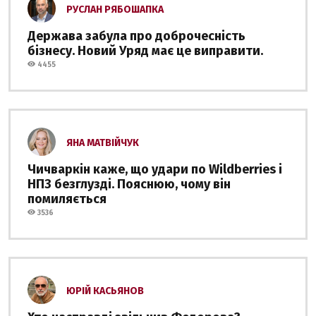
РУСЛАН РЯБОШАПКА
Держава забула про доброчесність
бізнесу. Новий Уряд має це виправити.
4455
ЯНА МАТВІЙЧУК
Чичваркін каже, що удари по Wildberries і
НПЗ безглузді. Пояснюю, чому він
помиляється
3536
ЮРІЙ КАСЬЯНОВ