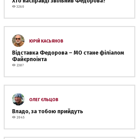
Хто насправді звільнив Федорова?
3260
ЮРІЙ КАСЬЯНОВ
Відставка Федорова – МО стане філіалом
Файєрпоінта
2387
ОЛЕГ ЄЛЬЦОВ
Владо, за тобою прийдуть
2045