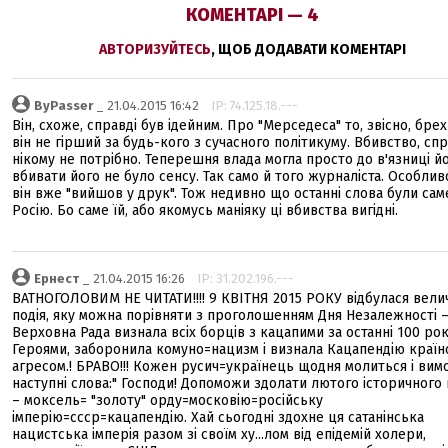
КОМЕНТАРІ — 4
АВТОРИЗУЙТЕСЬ
, ЩОБ ДОДАВАТИ КОМЕНТАРІ
ByPasser
_ 21.04.2015 16:42
IP: 74.125.18.---
Він, схоже, справді був ідейним. Про "Мерседеса" то, звісно, брех
він не гірший за будь-кого з сучасного політикуму. Вбивство, спр
нікому не потрібно. Теперешня влада могла просто до в'язниці йо
вбивати його не було сенсу. Так само й того журналіста. Особлив
він вже "вийшов у друк". Тож недивно що останні слова були сам
Росію. Бо саме їй, або якомусь маніяку ці вбивства вигідні.
Ернест
_ 21.04.2015 16:26
IP: 31.202.196.---
ВАТНОГОЛОВИМ НЕ ЧИТАТИ!!!! 9 КВІТНЯ 2015 РОКУ відбулася вели
подія, яку можна порівняти з проголошенням Дня Незалежності 
Верховна Рада визнала всіх борців з кацапими за останні 100 рок
Героями, заборонила комуно=нацизм і визнала Кацапендію краї
агресом.! БРАВО!!! Кожен русич=українець щодня молиться і вим
наступні слова:" Господи! Допоможи здолати лютого історичного
– моксель= "золоту" орду=московію=російську
імперію=ссср=кацапендію. Хай сьогодні здохне ця сатанінська
нацистська імперія разом зі своїм ху...лом від епідемій холери,