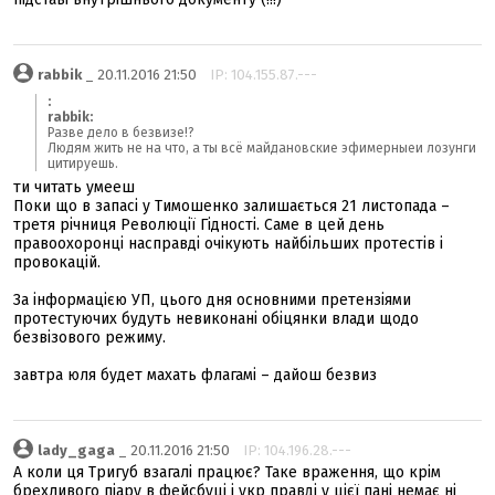
rabbik
_ 20.11.2016 21:50
IP: 104.155.87.---
:
rabbik:
Разве дело в безвизе!?
Людям жить не на что, а ты всё майдановские эфимерныеи лозунги
цитируешь.
ти читать умееш
Поки що в запасі у Тимошенко залишається 21 листопада –
третя річниця Революції Гідності. Саме в цей день
правоохоронці насправді очікують найбільших протестів і
провокацій.
За інформацією УП, цього дня основними претензіями
протестуючих будуть невиконані обіцянки влади щодо
безвізового режиму.
завтра юля будет махать флагамі – дайош безвиз
lady_gaga
_ 20.11.2016 21:50
IP: 104.196.28.---
А коли ця Тригуб взагалі працює? Таке враження, що крім
брехливого піару в фейсбуці і укр правді у цієї пані немає ні