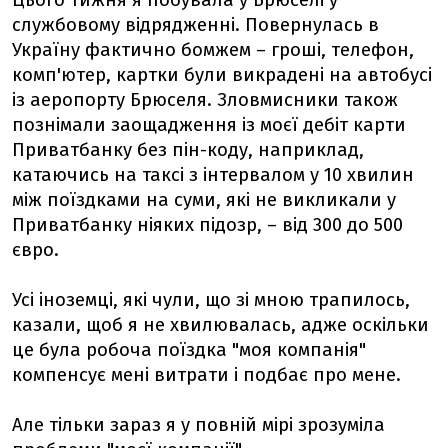
Цього тижня я побувала у Брюселі у
службовому відрядженні. Повернулась в
Україну фактично бомжем – гроші, телефон,
комп'ютер, картки були викрадені на автобусі
із аеропорту Брюселя. Зловмисники також
познімали заощадження із моєї дебіт карти
Приватбанку без пін-коду, наприклад,
катаючись на таксі з інтервалом у 10 хвилин
між поїздками на суми, які не викликали у
Приватбанку ніяких підозр, – від 300 до 500
євро.
Усі іноземці, які чули, що зі мною трапилось,
казали, щоб я не хвилювалась, адже оскільки
це була робоча поїздка "моя компанія"
компенсує мені витрати і подбає про мене.
Але тільки зараз я у повній мірі зрозуміла