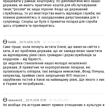
працювати у рамках кошторису. Усі дипломатичні місії нашої
держави, не мають практично коштів для обслуговування
таких "роззяв" як наша героїня. Якщо це державний
службовець, то усі міністерства мають відповідні служби, які
повинні домовлятись із закордонними дипустановами для її
супроводу. Скоріш це була її приватна поїздка для спроби
щось отримати та пропіаритись.
lohik
_ 20.11.2016 12:15
IP: 37.54.129.---
Саме гірше, коли почнуть мстити Олені, що винесла сміття з
хати...А всі проблеми держави, що не завжди може захистити
на відповідному рівні своїх громадян і держслужбовців за
кордоном – від бідності...
Це недоліки становлення нашої молодоі незалежної
держави...В приватних чи корпоративних поіздках, які
організовують олігархи, такі випадки неможливі...Фонд Пінчука,
наприклад, приймає своїх запрошених ВІП-персон і
зарубіжних гостей в Києві на найвищому рівні...Ще нікого з них
в Украіні не пограбували...
sensor+2
_ 20.11.2016 12:15
IP: 94.178.255.---
Но вообще эта история имеет прямое отношение к культуре и