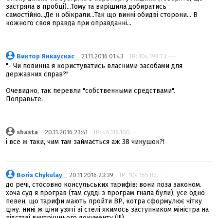
застряла в пробці)...Тому та вирішила добиратись
самостійно...Де її обікрали...Так що винні обидві сторони... В
кожного своя правда при оправданні...
Виктор Янкаускас
_ 21.11.2016 01:43
IP: 104.199.73.---
"- Чи повинна я користуватись власними засобами для
державних справ?"
Очевидно, так перевли "собственными средствами".
Поправьте.
shasta
_ 20.11.2016 23:41
IP: 46.119.100.---
і все ж таки, чим там займається аж 38 чинушок?!
Boris Chykulay
_ 20.11.2016 23:39
IP: 104.155.87.---
до речі, стосовно консульських тарифів: вони поза законом.
хоча суд я програв (там судді з програм гнапа були), усе одно
певен, що тарифи мають пройти ВР, котра сформулює чітку
ціну. нині ж ціни узяті зі стелі якимось заступником міністра на
підставі внутрішнього документу (!!!)