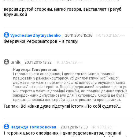
версия другой стороны, мягко говоря, выставляет Трегуб
врунишкой
Vyacheslav Zhytnychenko
_ 20.11.2016 15:36
IP: 130.211.57.---
Феерично! Реформаторов – в топку!
lohik
_ 20.11.2016 13:22
IP: 37.54.129.---
Надежда Топоровская:
І героїня цього оповідання, і диппредставництва, повинні
працювати у рамках кошторису. Усі дипломатичні місії нашої
держави, не мають практично коштів для обслуговування таких
"роззяв" як наша героїня. Якщо це державний службовець, то усі
міністерства мають відповідні служби, які повинні домовлятись із
закордонними дипустановами для її супроводу. Скоріш це була її
приватна поїздка для спроби щось отримати та пропіаритись.
Так так...Всі жінки дуже підступні істоти...По собі судите?...
Надежда Топоровская
_ 20.11.2016 12:33
IP: 93.72.93.---
І героїня цього оповідання, і диппредставництва, повинні