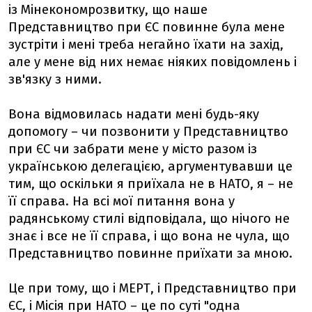
із Мінекономрозвитку, що наше
Представництво при ЄС повинне була мене
зустріти і мені треба негайно їхати на захід,
але у мене від них немає ніяких повідомлень і
зв'язку з ними.
Вона відмовилась надати мені будь-яку
допомогу – чи позвонити у Представництво
при ЄС чи забрати мене у місто разом із
українською делегацією, аргументувавши це
тим, що оскільки я приїхала не в НАТО, я – не
її справа. На всі мої питання вона у
радянському стилі відповідала, що нічого не
знає і все не її справа, і що вона не чула, що
Представництво повинне приїхати за мною.
Це при тому, що і МЕРТ, і Представництво при
ЄС, і Місія при НАТО – це по суті "одна