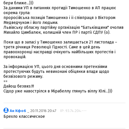
бери ближе...)))
За даними УП в питаннях протидії Тимошенко в АП працює
окрема група:
проросійська позиція Тимошенко і її співпраця з Віктором
Медведчуком і його людьми.
Львівську обласну партійну організацію "Батьківщини" очолив
Михайло Цимбалюк, колишній член ПР і партії СДПУ (о).
Поки що в запасі у Тимошенко залишається 21 листопада –
третя річниця Революції Гідності. Саме в цей день
правоохоронці насправді очікують найбільших протестів і
провокацій.
За інформацією УП, цього дня основними претензіями
протестуючих будуть невиконані обіцянки влади щодо
безвізового режиму.
==
Дайош безвиз.!!!
Сідор уже навострілся в Мірабеллу глянуть віллу Юлі...)))
Ан Кфоб
_ 20.11.2016 20:47
IP: 93.74.204.---
Брехло классическое