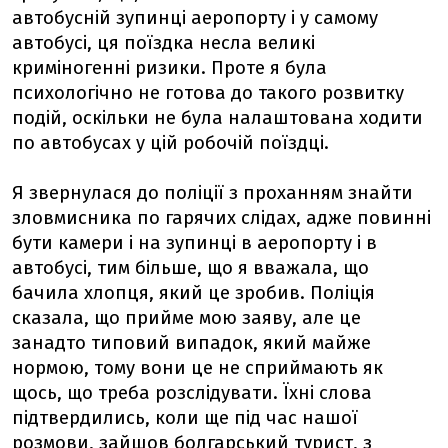
автобусній зупинці аеропорту і у самому
автобусі, ця поїздка несла великі
криміногенні ризики. Проте я була
психологічно не готова до такого розвитку
подій, оскільки не була налаштована ходити
по автобусах у цій робочій поїздці.
Я звернулася до поліції з проханням знайти
зловмисника по гарячих слідах, адже повинні
бути камери і на зупинці в аеропорту і в
автобусі, тим більше, що я вважала, що
бачила хлопця, який це зробив. Поліція
сказала, що прийме мою заяву, але це
занадто типовий випадок, який майже
нормою, тому вони це не сприймають як
щось, що треба розслідувати. Їхні слова
підтвердились, коли ще під час нашої
розмови, зайшов болгарський турист, з