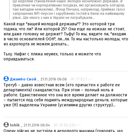
Це недоліки становлення нашої молодоі незалежної держави...В
приватних чи корпоративних поіздках, які організовують олігархи,
такі випадки неможливі...Фонд Пінчука, наприклад, приймає своїх
запрошених ВІП-персон і зарубіжних гостей в Києві на найвищому
рівні...Ще нікого з них в Украіні не пограбували...
Какой еще "вашей молодой державы"? Это которой три
годика, что ли? Или которой 25? Она еще на ножках не стоит,
или даже головку не держит? Тьфу! То мы, видите ли, "входим
в число основателей ООН", ля...ля. То мы настолько молоды, что
из аэропорта не можем доехать...
Тьху. Нафиг с пляжа неумех, только и можете что
оправдываться.
Джамбо Свой
_ 21.11.2016 06:06
IP: 77.52.7.---
Трегуб – давно известная всем (кто причастен к работе ее
департамента) скандалистка. При этом – полный ноль в
работе. Единственное что она все время делает на должности
– пытается под себя подмять международные деньги, которые
уже (!!!) выделены Украине (усилиями других структур)...
lohik
_ 21.11.2016 06:04
IP: 37.55.233.---
Олену дійсно не зустріла в аеропорту машина (говорять, що