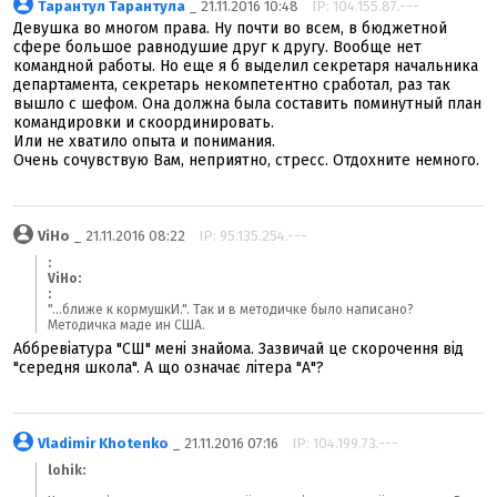
Тарантул Тарантула
_ 21.11.2016 10:48
IP: 104.155.87.---
Девушка во многом права. Ну почти во всем, в бюджетной
сфере большое равнодушие друг к другу. Вообще нет
командной работы. Но еще я б выделил секретаря начальника
департамента, секретарь некомпетентно сработал, раз так
вышло с шефом. Она должна была составить поминутный план
командировки и скоординировать.
Или не хватило опыта и понимания.
Очень сочувствую Вам, неприятно, стресс. Отдохните немного.
ViHo
_ 21.11.2016 08:22
IP: 95.135.254.---
:
ViHo:
:
"...ближе к кормушкИ.". Так и в методичке было написано?
Методичка маде ин США.
Аббревіатура "СШ" мені знайома. Зазвичай це скорочення від
"середня школа". А що означає літера "А"?
Vladimir Khotenko
_ 21.11.2016 07:16
IP: 104.199.73.---
lohik: