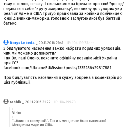
тяму в голові, ні часу. І скільки можна брехати про свій "досвід"
і вдавати з себе "круту американку", незвиклу до суворих укр
реалій? Адже в США Тригуб працювала за копійки помічницею
юної дівчинки-мажорки, головною заслугою якої був багатий
батько.
Borys Lebeda
_ 20.11.2016 21:41
IP: 104.199.73.---
З бидлуватого населення важко набрати порядних урядовців.
Чим ми можемо допомогти?
І як Ви, пані Олено, поясните офіційну позицію місії України
при ЄС?
facebook.com/UkraineEUMission/posts/1335286429817881
Про бидлуватість населення я суджу зокрема з коментарів до
цієї публікації.
rabbik
_ 20.11.2016 21:22
IP: 104.199.73.---
:
ViHo:
:
"...ближе к кормушкИ.". Так и в методичке было написано?
Методичка маде ин США.