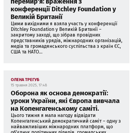
перемир'я: враження з
конференції Ditchley Foundation у
Великій Британії
Цими вихідними я взяла участь у конференції
Ditchley Foundation у Великій Британії –
закритому заході, що зібрав провідних
представників урядів, міжнародних організацій,
медіа та громадянського суспільства з країн ЄС,
США та НАТО...
ОЛЕНА ТРЕГУБ
15 травня 2025, 17:48
Оборона як основа демократії:
уроки України, які Європа вивчала
на Копенгагенському саміті.
Цього тижня я мала нагоду відвідати
Копенгагенський демократичний саміт – одну з
найважливіших міжнародних платформ, що
об'єднує політичних лідерів, громадських