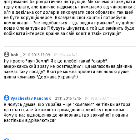
дотримання бюрократичних інструкцій. Ми хочемо отримувати
гідну оплату, але цинічно надіємось і вимагаємо від чиновника с
з/п в декілька сот доларів виконувати свої обовязки, так щей
не бути корупціонером. Вкладаєш свої кошти і потребуєш
компенсації – "не подобається – їдь звідки приїхали", ну добре
поїде Олена туди де її будуть цінувати, а той що замінить буде
лобіювати інтереси країни за свій кошт в такій ситуації?
boh
_ 21.11.2016 13:09
IP: 194.44.142.---
Ну просто "пуп Землі"! Як це плебеї такий "скарб"
американський зразу не розгледіли? І ця малахольна дівчина
займає таку посаду? Вкотре можна зробити висновок: дуже
дивна компанія "Держава Україна":)
Vyacheslav Panchuk
_ 21.11.2016 12:16
IP: 188.190.171.---
Я чомусь думав, що Україна – це "компанія" не тільки автора
цієї статті, але й кожного громадянина, який тут проживає.
Чому в нас відношення до чиновника і до звичайної людини
настільки відрізняються?