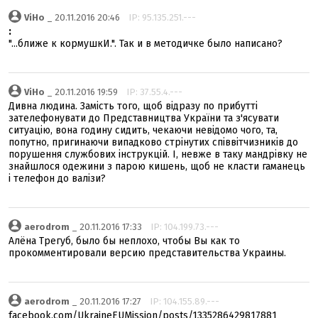
ViHo
_ 20.11.2016 20:46
IP: 95.135.251.---
:
"...ближе к кормушкИ.". Так и в методичке было написано?
ViHo
_ 20.11.2016 19:59
IP: 37.55.4.---
Дивна людина. Замість того, щоб відразу по прибутті
зателефонувати до Представництва України та з'ясувати
ситуацію, вона годину сидить, чекаючи невідомо чого, та,
попутно, пригинаючи випадково стрінутих співвітчизників до
порушення службових інструкцій. І, невже в таку мандрівку не
знайшлося одежини з парою кишень, щоб не класти гаманець
і телефон до валізи?
aerodrom
_ 20.11.2016 17:33
IP: 104.199.73.---
Алёна Трегуб, было бы неплохо, чтобы Вы как то
прокомментировали версию представительства Украины.
aerodrom
_ 20.11.2016 17:27
IP: 104.155.89.---
facebook.com/UkraineEUMission/posts/1335286429817881