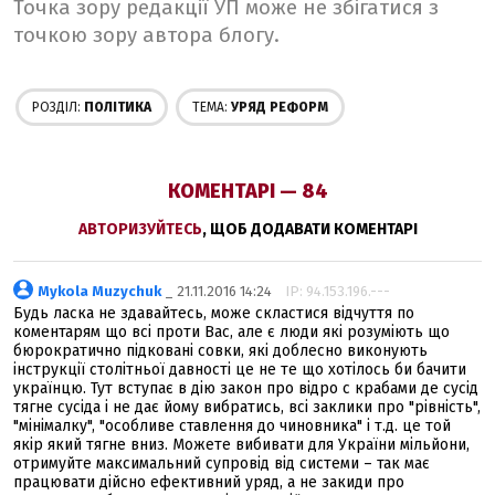
Точка зору редакції УП може не збігатися з
точкою зору автора блогу.
РОЗДІЛ:
ПОЛІТИКА
ТЕМА:
УРЯД РЕФОРМ
КОМЕНТАРІ — 84
АВТОРИЗУЙТЕСЬ
, ЩОБ ДОДАВАТИ КОМЕНТАРІ
Mykola Muzychuk
_ 21.11.2016 14:24
IP: 94.153.196.---
Будь ласка не здавайтесь, може скластися відчуття по
коментарям що всі проти Вас, але є люди які розуміють що
бюрократично підковані совки, які доблесно виконують
інструкції столітньої давності це не те що хотілось би бачити
українцю. Тут вступає в дію закон про відро с крабами де сусід
тягне сусіда і не дає йому вибратись, всі заклики про "рівність",
"мінімалку", "особливе ставлення до чиновника" і т.д. це той
якір який тягне вниз. Можете вибивати для України мільйони,
отримуйте максимальний супровід від системи – так має
працювати дійсно ефективний уряд, а не закиди про