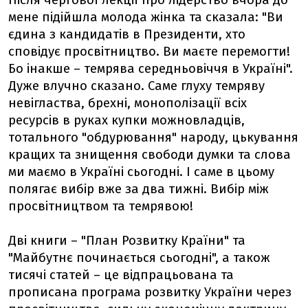
Після чергової лекції про лідерство вчора до
мене підійшла молода жінка та сказала: "Ви
єдина з кандидатів в Президенти, хто
сповідує просвітництво. Ви маєте перемогти!
Бо інакше – темрява середньовіччя в Україні".
Дуже влучно сказано. Саме глуху темряву
невігластва, брехні, монополізації всіх
ресурсів в руках купки можновладців,
тотального "обдурювання" народу, цькування
кращих та знищення свободи думки та слова
ми маємо в Україні сьогодні. І саме в цьому
полягає вибір вже за два тижні. Вибір між
просвітництвом та темрявою!
Дві книги – "План Розвитку Країни" та
"Майбутнє починається сьогодні", а також
тисячі статей – це відпрацьована та
прописана програма розвитку України через