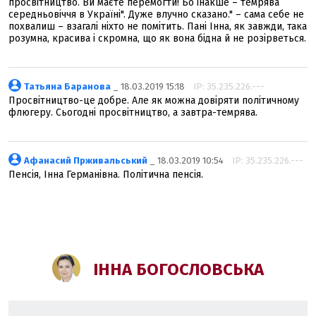
просвітництво. Ви маєте перемогти! Бо інакше – темрява
середньовіччя в Україні". Дуже влучно сказано." – сама себе не
похвалиш – взагалі ніхто не помітить. Пані Інна, як завжди, така
розумна, красива і скромна, що як вона бідна й не розірветься.
Татьяна Баранова
_ 18.03.2019 15:18
IP: 35.235.226.---
Просвітництво-це добре. Але як можна довіряти політичному
флюгеру. Сьогодні просвітництво, а завтра-темрява.
Афанасий Прживальський
_ 18.03.2019 10:54
IP: 35.235.226.---
Пенсія, Інна Германівна. Політична пенсія.
ІННА БОГОСЛОВСЬКА