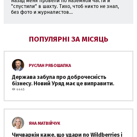
назад меня провели по наземной части и
"спустили" в шахту. Тихо, чтоб никто не знал,
без фото и журналистов...
ПОПУЛЯРНІ ЗА МІСЯЦЬ
РУСЛАН РЯБОШАПКА
Держава забула про доброчесність
бізнесу. Новий Уряд має це виправити.
4445
ЯНА МАТВІЙЧУК
Чичваркін каже, що удари по Wildberries і