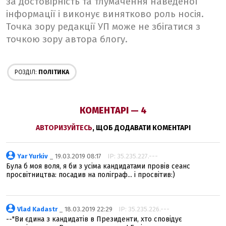
за достовірність та тлумачення наведеної
інформації і виконує винятково роль носія.
Точка зору редакції УП може не збігатися з
точкою зору автора блогу.
РОЗДІЛ:
ПОЛІТИКА
КОМЕНТАРІ — 4
АВТОРИЗУЙТЕСЬ
, ЩОБ ДОДАВАТИ КОМЕНТАРІ
Yar Yurkiv
_ 19.03.2019 08:17
IP: 35.235.227.---
Була б моя воля, я би з усіма кандидатами провів сеанс
просвітництва: посадив на поліграф... і просвітив:)
Vlad Kadastr
_ 18.03.2019 22:29
IP: 35.235.226.---
--"Ви єдина з кандидатів в Президенти, хто сповідує