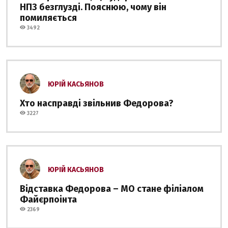
НПЗ безглузді. Пояснюю, чому він
помиляється
3492
ЮРІЙ КАСЬЯНОВ
Хто насправді звільнив Федорова?
3227
ЮРІЙ КАСЬЯНОВ
Відставка Федорова – МО стане філіалом
Файєрпоінта
2369