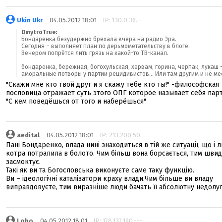
Ukin Ukr
_ 04.05.2012 18:01
IP: 130.0.36.---
DmytroTrue:
Бондаренка безудержно брехала вчера на радио Эра.
Сегодня – выполняет план по дерьмометательству в блоге.
Вечером попрётся лить грязь на какой-то ТВ-канал.
бондаренка, бережная, богохульская, хервам, горина, черпак, лукаш 
аморальные потворы у партии рецидивистов... Или там другим и не мес
"Скажи мне кто твой друг и я скажу тебе кто ты!" -философская
пословица отражает суть этого ОПГ которое называет себя парти
"С кем поведёшься от того и наберёшься"
aedital
_ 04.05.2012 18:01
IP: 213.200.50.---
Пані Бондаренко, влада нині знаходиться в тій же ситуації, що і 
котра потрапила в болото. Чим більш вона борсається, тим швид
засмоктує.
Такі як ви та Богословська виконуєте саме таку функцію.
Ви – ідеологічні каталізатори краху влади.Чим більше ви владу
виправдовуєте, тим виразніше люди бачать її абсолютну недолуг
Lobo
_ 04.05.2012 18:01
IP: 178.137.190.---