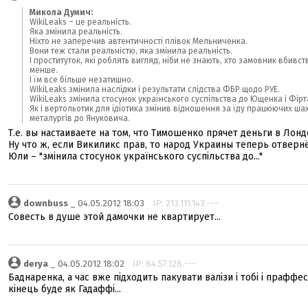
Микола Думич:
WikiLeaks – це реальність.
Яка змінила реальність.
Ніхто не заперечив автентичності плівок Мельниченка.
Вони теж стали реальністю, яка змінила реальність.
І проституток, які роблять вигляд, ніби не знають, хто замовник вбивст
менше.
І їм все більше незатишно.
WikiLeaks змінила наслідки і результати слідства ФБР щодо РУЕ.
WikiLeaks змінила стосунок українського суспільства до Ющенка і Фір
Як і вертольотик для ідіотика змінив відношення за їду працюючих ша
металургів до Януковича.
Т.е. вы настаиваете на том, что Тимошенко прячет деньги в Лонд
Ну что ж, если Викиликс прав, то народ Украины теперь отверн
Юли – "змінила стосунок українського суспільства до..."
downbuss
_ 04.05.2012 18:03
IP: 213.111.143.---
Совесть в душе этой дамочки не квартирует...
derya
_ 04.05.2012 18:02
IP: 84.57.128.---
Баднаренка, а час вже підходить пакувати валізи і тобі і праффес
кінець буде як Гадаффі...