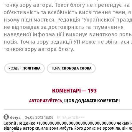
точку зору автора. Текст блогу не претендує на
об'єктивність та всебічність висвітлення теми, я
ньому піднімається. Редакція "Української прав
не відповідає за достовірність та тлумачення
наведеної інформації і виконує винятково роль
носія. Точка зору редакції УП може не збігатися 
точкою зору автора блогу.
РОЗДІЛ:
ПОЛІТИКА
ТЕМА:
СВОБОДА СЛОВА
КОМЕНТАРІ — 193
АВТОРИЗУЙТЕСЬ
, ЩОБ ДОДАВАТИ КОМЕНТАРІ
derya
_ 04.05.2012 18:06
IP: 84.57.128.---
Сергій Лещенко +100000000000000000000000000000000 чекаю 
відповідь авторки, але вона мабуть його допис не зрозміла, він ж