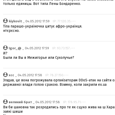
только единицы. Вот типа Лены Бондаренко.
kiykovit
_ 04.05.2012 17:59
IP: 77.120.35.---
Тіпа парашо-україночка цитує афро-українця.
нтєрєсно.
Igor_@
_ 04.05.2012 17:59
IP: 93.73.157.---
И?
Были ли Вы в Межигорье или Сухолучье?
xcc
_ 04.05.2012 17:58
IP: 78.27.150.---
Згадав, це вона погрожувала організаторам DDoS-атак на сайти о
державної влади голою сракою. Взимку, коли закрили ex.ua
великий брат
_ 04.05.2012 17:58
IP: 178.95.71.---
Ви би шановна так розродились про те як сцуко жива на ш Харан
заякі шиши