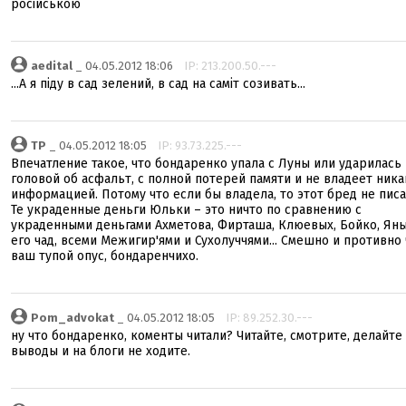
російською
aedital
_ 04.05.2012 18:06
IP: 213.200.50.---
...А я піду в сад зелений, в сад на саміт созивать...
TP
_ 04.05.2012 18:05
IP: 93.73.225.---
Впечатление такое, что бондаренко упала с Луны или ударилась
головой об асфальт, с полной потерей памяти и не владеет ник
информацией. Потому что если бы владела, то этот бред не писа
Те украденные деньги Юльки – это ничто по сравнению с
украденными деньгами Ахметова, Фирташа, Клюевых, Бойко, Яны
его чад, всеми Межигир'ями и Сухолуччями... Смешно и противно 
ваш тупой опус, бондаренчихо.
Pom_advokat
_ 04.05.2012 18:05
IP: 89.252.30.---
ну что бондаренко, коменты читали? Читайте, смотрите, делайте
выводы и на блоги не ходите.