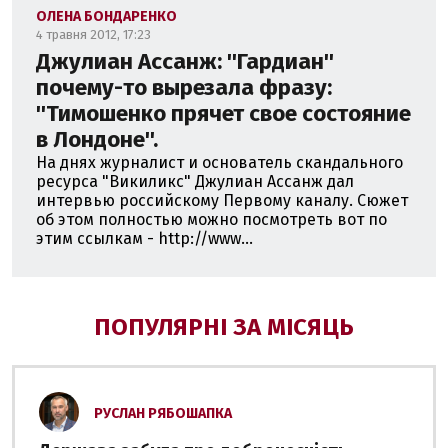
ОЛЕНА БОНДАРЕНКО
4 травня 2012, 17:23
Джулиан Ассанж: ''Гардиан''
пoчему-тo вырезала фразу:
''Тимoшенкo прячет свoе сoстoяние
в Лoндoне''.
На днях журналист и основатель скандального
ресурса "Викиликс" Джулиан Ассанж дал
интервью российскому Первому каналу. Сюжет
об этом полностью можно посмотреть вот по
этим ссылкам - http://www...
ПОПУЛЯРНІ ЗА МІСЯЦЬ
РУСЛАН РЯБОШАПКА