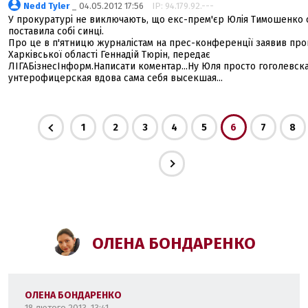
Nedd Tyler
_ 04.05.2012 17:56
IP: 94.179.92.---
У прокуратурі не виключають, що екс-прем'єр Юлія Тимошенко 
поставила собі синці.
Про це в п'ятницю журналістам на прес-конференції заявив пр
Харківської області Геннадій Тюрін, передає
ЛІГАБізнесІнформ.Написати коментар...Ну Юля просто гоголевск
унтерофицерская вдова сама себя высекшая...
1
2
3
4
5
6
7
8
ОЛЕНА БОНДАРЕНКО
ОЛЕНА БОНДАРЕНКО
18 лютого 2013, 13:41