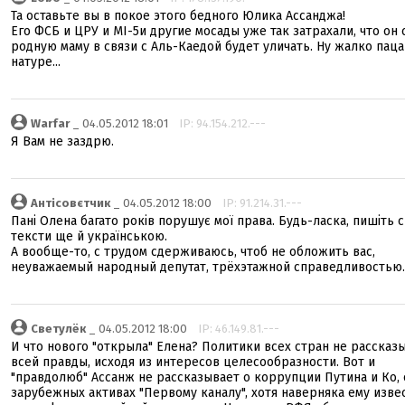
Та оставьте вы в покое этого бедного Юлика Ассанджа!
Его ФСБ и ЦРУ и MI-5и другие мосады уже так затрахали, что он
родную маму в связи с Аль-Каедой будет уличать. Ну жалко паца
натуре...
Warfar
_ 04.05.2012 18:01
IP: 94.154.212.---
Я Вам не заздрю.
Антісовєтчик
_ 04.05.2012 18:00
IP: 91.214.31.---
Пані Олена багато років порушує мої права. Будь-ласка, пишіть с
тексти ще й українською.
А вообще-то, с трудом сдерживаюсь, чтоб не обложить вас,
неуважаемый народный депутат, трёхэтажной справедливостью.
Светулёк
_ 04.05.2012 18:00
IP: 46.149.81.---
И что нового "открыла" Елена? Политики всех стран не рассказ
всей правды, исходя из интересов целесообразности. Вот и
"правдолюб" Ассанж не рассказывает о коррупции Путина и Ко, 
зарубежных активах "Первому каналу", хотя наверняка ему изве