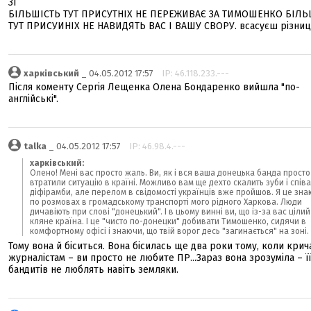
ЗІ
БІЛЬШІСТЬ ТУТ ПРИСУТНІХ НЕ ПЕРЕЖИВАЄ ЗА ТИМОШЕНКО БІЛЬ
ТУТ ПРИСУИНІХ НЕ НАВИДЯТЬ ВАС І ВАШУ СВОРУ. всасуєш різни
харківський
_ 04.05.2012 17:57
IP: 46.118.233.---
Після коменту Сергія Лещенка Олена Бондаренко вийшла "по-
англійські".
talka
_ 04.05.2012 17:57
IP: 46.98.4.---
харківський:
Олено! Мені вас просто жаль. Ви, як і вся ваша донецька банда просто
втратили ситуацію в країні. Можливо вам ще дехто скалить зуби і спів
діфірамби, але перелом в свідомості українців вже пройшов. Я це зна
по розмовах в громадському транспорті мого рідного Харкова. Люди
дичавіють при слові "донецький". І в цьому винні ви, що із-за вас цілий
кляне країна. І це "чисто по-донецки" добивати Тимошенко, сидячи в
комфортному офісі і знаючи, що твій ворог десь "загинається" на зоні.
Тому вона й біситься. Вона бісилась ще два роки тому, коли крич
журналістам – ви просто не любите ПР...Зараз вона зрозуміла – її
бандитів не люблять навіть земляки.