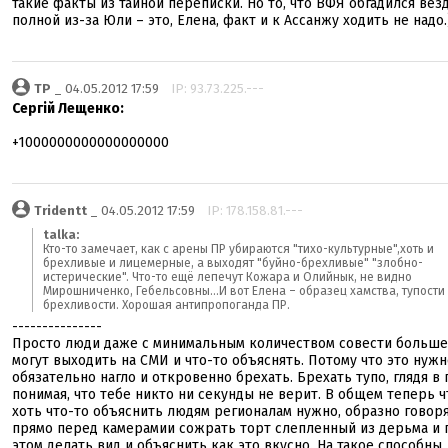
такие факты из тайной переписки. Но то, что ВФЯ обгадился везд
полной из-за Юли – это, Елена, факт и к Ассанжу ходить не надо.
TP
_ 04.05.2012 17:59
IP: 93.73.225.---
Сергій Лещенко:
+1000000000000000000
Tridentt
_ 04.05.2012 17:59
IP: 178.158.81.---
talka:
Кто-то замечает, как с арены ПР убираются "тихо-культурные",хоть и
брехливые и лицемерные, а выходят "буйно-брехливые" "злобно-
истерические". Что-то ещё лепечут Кожара и Олийнык, не видно
Мирошниченко, Гебельсовны...И вот Елена – образец хамства, тупости
брехливости. Хорошая антипропоганда ПР.
---------------
Просто люди даже с минимальным количеством совести больше
могут выходить на СМИ и что-то объяснять. Потому что это нуж
обязательно нагло и откровенно брехать. Брехать тупо, глядя в 
понимая, что тебе никто ни секунды не верит. В общем теперь 
хоть что-то объяснить людям регионалам нужно, образно говоря
прямо перед камерамии сожрать торт слепленный из дерьма и 
этом делать вид и объяснить как это вкусно. На такое способны