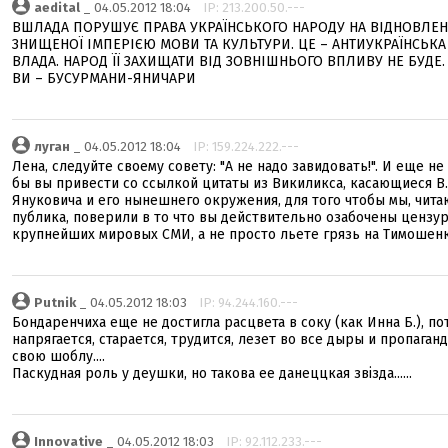
aedital
_ 04.05.2012 18:04
IP: 213.200.50.---
ВШЛАДА ПОРУШУЄ ПРАВА УКРАЇНСЬКОГО НАРОДУ НА ВІДНОВЛЕ
ЗНИЩЕНОЇ ІМПЕРІЄЮ МОВИ ТА КУЛЬТУРИ. ЦЕ – АНТИУКРАЇНСЬКА
ВЛАДА. НАРОД ЇЇ ЗАХИЩАТИ ВІД ЗОВНІШНЬОГО ВПЛИВУ НЕ БУДЕ.
ВИ – БУСУРМАНИ-ЯНИЧАРИ
луган
_ 04.05.2012 18:04
IP: 159.224.222.---
Лена, следуйте своему совету: "А не надо завидовать!". И еще не
бы вы привести со ссылкой цитаты из Викиликса, касающиеся В.
Януковича и его нынешнего окружения, для того чтобы мы, чит
публика, поверили в то что вы действительно озабочены цензур
крупнейших мировых СМИ, а не просто льете грязь на Тимошенк
Putnik
_ 04.05.2012 18:03
IP: 94.244.160.---
Бондаренчиха еще не достигла расцвета в соку (как Инна Б.), по
напрягается, старается, трудится, лезет во все дыры и пропаган
свою шоблу....
Паскудная роль у деушки, но такова ее данеццкая звізда......
Innovative
_ 04.05.2012 18:03
IP: 92.112.233.---