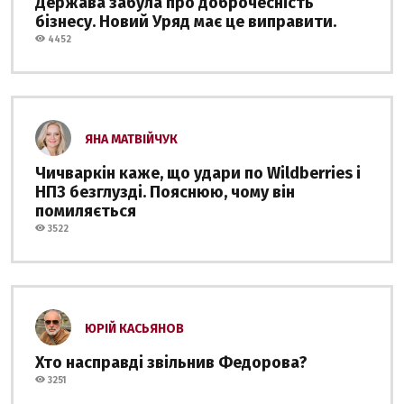
Держава забула про доброчесність
бізнесу. Новий Уряд має це виправити.
4452
ЯНА МАТВІЙЧУК
Чичваркін каже, що удари по Wildberries і
НПЗ безглузді. Пояснюю, чому він
помиляється
3522
ЮРІЙ КАСЬЯНОВ
Хто насправді звільнив Федорова?
3251