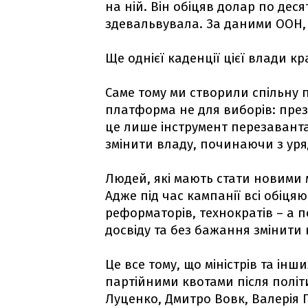
на ній. Він обіцяв долар по деся
здевальвувала. За даними ООН, 
Ще однієї каденції цієї влади к
Саме тому ми створили спільну 
платформа не для виборів: пре
це лише інструмент перезавант
змінити владу, починаючи з уря
Людей, які мають стати новими 
Адже під час кампанії всі обіця
реформаторів, технократів – а п
досвіду та без бажання змінити 
Це все тому, що міністрів та ін
партійними квотами після політ
Луценко, Дмитро Вовк, Валерія