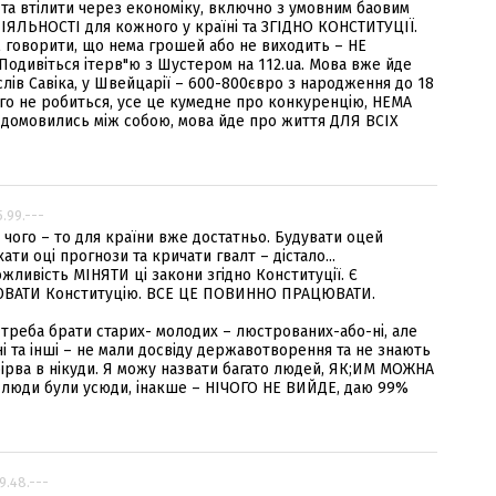
та втілити через економіку, включно з умовним баовим
ІЯЛЬНОСТІ для кожного у країні та ЗГІДНО КОНСТИТУЦІЇ.
м говорити, що нема грошей або не виходить – НЕ
Подивіться ітерв"ю з Шустером на 112.ua. Мова вже йде
лів Савіка, у Швейцарії – 600-800євро з народження до 18
ічого не робиться, усе це кумедне про конкуренцію, НЕМА
 домовились між собою, мова йде про життя ДЛЯ ВСІХ
5.99.---
о чого – то для країни вже достатньо. Будувати оцей
ати оці прогнози та кричати гвалт – дістало...
ожливість МІНЯТИ ці закони згідно Конституції. Є
ІЛЮВАТИ Конституцію. ВСЕ ЦЕ ПОВИННО ПРАЦЮВАТИ.
треба брати старих- молодих – люстрованих-або-ні, але
ні та інші – не мали досвіду державотворення та не знають
прірва в нікуди. Я можу назвати багато людей, ЯК;ИМ МОЖНА
і люди були усюди, інакше – НІЧОГО НЕ ВИЙДЕ, даю 99%
99.48.---