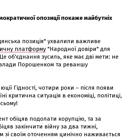
мократичної опозиції покаже майбутніх
дянська позиція" ухвалили важливе
тичну платформу
"Народної довіри" для
Це об'єднання зусиль, яке має дві мети: не
ї влади Порошенком та реваншу
ції Гідності, чотири роки – після появи
їні критична ситуація в економіці, політиці,
усьому!
ент обіцяв подолати корупцію, та за
біцяв закінчити війну за два тижні,
м зі своїм оточенням цинічно наживається