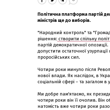
13
Політична платформа партій де
міністрів ще до виборів.
"Народний контроль" та "Грома
рішення:
створити спільну полі
партій демократичної опозиції. 
допустити остаточної узурпаці
проросійських сил.
Чотири роки минуло після Револю
нової влади. Як наслідок, в Укра
соціальній сфері – та загалом в 
Ми добре пам'ятаємо, як презид
чотири роки він її очолив. Він о
натомість вже чотири роки разо