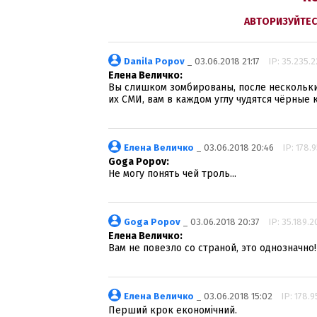
АВТОРИЗУЙТЕС
Danila Popov
_ 03.06.2018 21:17
IP: 35.235.2
Елена Величко:
Вы слишком зомбированы, после нескольки
их СМИ, вам в каждом углу чудятся чёрные 
Елена Величко
_ 03.06.2018 20:46
IP: 178.9
Goga Popov:
Не могу понять чей троль...
Goga Popov
_ 03.06.2018 20:37
IP: 35.189.2
Елена Величко:
Вам не повезло со страной, это однозначно!
Елена Величко
_ 03.06.2018 15:02
IP: 178.9
Перший крок економічний.