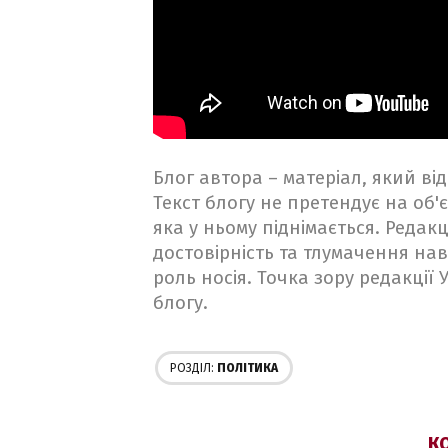
Блог автора – матеріал, який в
Текст блогу не претендує на об'є
яка у ньому піднімається. Редакц
достовірність та тлумачення на
роль носія. Точка зору редакції
блогу.
РОЗДІЛ:
ПОЛІТИКА
КО