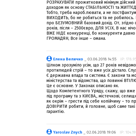
РОЗРАХУВАТИ прожитковий мінімум дійсний 
доходом як основу СТАБІЛЬНОСТІ та ЖИТТЄД
Тобто, треба нароб.лювати, а не постфакту
ВИХОДИТЬ, бо не робиться та не робилось. 
про БЕЗУМОВНИЙ базовий дохід. От, згідно с
років, після – 2500євро, ДЛЯ УСІХ, В нас н
ВЖЕ НІДЕ конкуренці, бо конкуренти давно
ГРОМАДЯН, Все інше – омана.
Елена Величко
_ 03.06.2018 14:55
IP: 178.9
Цілком зрозуміло усім, що 27 років невідом
протилюдей стрій – то вже усіх дістало. Слух
Є державна влада та система. Є закони та м
міністерства та відомства, що повинні ВТ
Це є основне. У Законах описано як.
Щодо Компетентного Уряду, скажу, що вже 
під програму та з КИЄВА,, містечкові, селищ
як окрім – грести під себе копійчину – то 
ДОВІРИТИ робити, й головне, щоб саме так
гарантію.
Yaroslav Znych
_ 02.06.2018 19:06
IP: 104.1