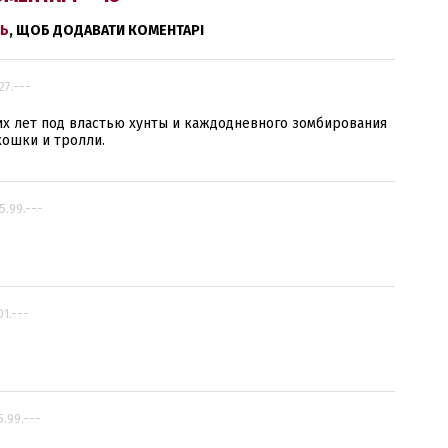
Ь
, ЩОБ ДОДАВАТИ КОМЕНТАРІ
27.---
х лет под властью хунты и каждодневного зомбирования
кошки и тролли.
5.99.---
01.---
5.99.---