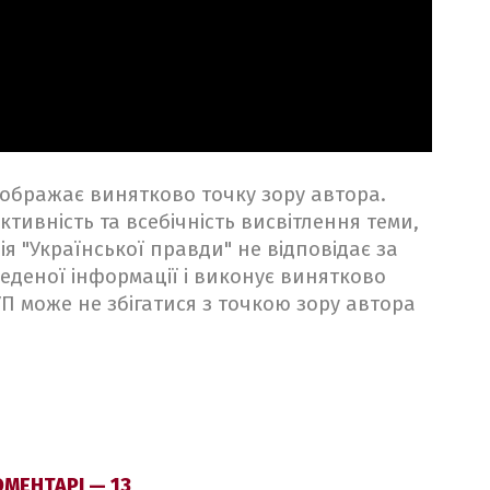
ідображає винятково точку зору автора.
ктивність та всебічність висвітлення теми,
ія "Української правди" не відповідає за
веденої інформації і виконує винятково
 УП може не збігатися з точкою зору автора
МЕНТАРІ — 13