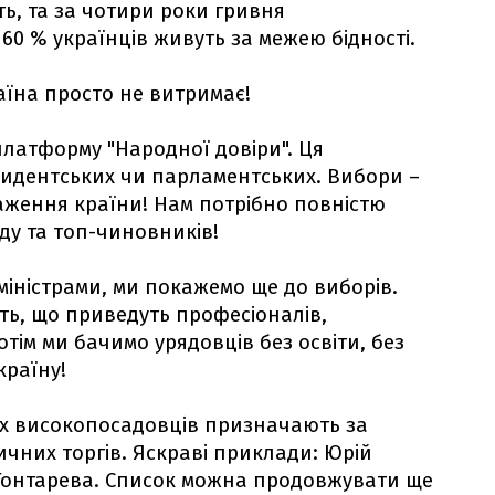
ть, та за чотири роки гривня
60 % українців живуть за межею бідності.
раїна просто не витримає!
платформу "Народної довіри". Ця
зидентських чи парламентських. Вибори –
аження країни! Нам потрібно повністю
ду та топ-чиновників!
міністрами, ми покажемо ще до виборів.
ють, що приведуть професіоналів,
отім ми бачимо урядовців без освіти, без
країну!
ших високопосадовців призначають за
ичних торгів. Яскраві приклади: Юрій
 Гонтарева. Список можна продовжувати ще