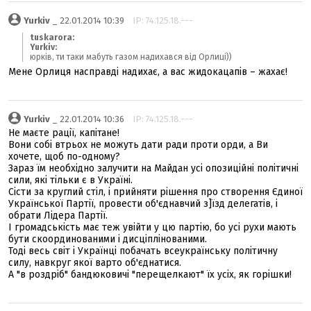
Yurkiv
_ 22.01.2014 10:39
IP: 74.125.18.---
tuskarora:
Yurkiv:
юрків, ти таки мабуть газом надихався від Орлиці))
Мене Орлиця насправді надихає, а вас жидокацапів – жахає!
Yurkiv
_ 22.01.2014 10:36
IP: 74.125.18.---
Не маєте рації, капітане!
Вони собі втрьох не можуть дати ради проти орди, а Ви
хочете, щоб по-одному?
Зараз їм необхідно залучити на Майдан усі опозиційні політичні
сили, які тільки є в Україні.
Сісти за круглий стіл, і прийняти рішення про створення Єдиної
Української Партії, провести об'єднавчий з]їзд делегатів, і
обрати Лідера Партії.
І громадськість має теж увійти у цю партію, бо усі рухи мають
бути скоординованими і дисціплінованими.
Тоді весь світ і Українці побачать всеукраїнську політичну
силу, навкруг якої варто об'єднатися.
А "в роздріб" бандюковичі "перещелкают" їх усіх, як горішки!