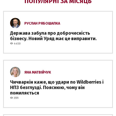
ПОПУЛЯРНІ ЗА МІСЯЦЬ
РУСЛАН РЯБОШАПКА
Держава забула про доброчесність
бізнесу. Новий Уряд має це виправити.
4450
ЯНА МАТВІЙЧУК
Чичваркін каже, що удари по Wildberries і
НПЗ безглузді. Пояснюю, чому він
помиляється
3511