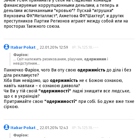
Зачем УЕФА принимать у себя на стадионах команды
финансируемые коррупционными деньгами, а теперь и
деньгами испачканными "кровью"? Пускай "игрушки"
Януковича ФК"Металлист", Ахметова ФК"Шахтер", и других
преступников Партии Регионов играют между собой или на
просторах Таежного союза.
Itabar Pokat
_ 22.01.2014 12:59
IP: 74.125.18.---
Фаріон:
... Світ належить ризикованим, рішучим,
одержимим
і
невідступним...
Панночко Фаріон, чого Ви оту свою
одержимість
до діла і без
діла рекламуєте?
Хіба Вам невідомо, що
одержимість
не є Божою ознакою,
навіть навпаки – є ознакою диявола?
Чи Ви у тій своїй
"одержимості"
ладні знищити все людське,
що є в українців?
Притримайте свою
"одержимості"
при собі. Бо дуже вже тхне
сіркою.
Itabar Pokat
_ 22.01.2014 12:43
IP: 74.125.18.---
Фаріон: