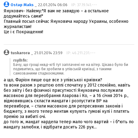
Ostap Maks
_ 22.01.2014 06:06
IP: 37.19.141.---
Янукович- Найему:"Я вам не завидую – а остальное
додумайтесь сами!"
Главный посыл сейчас Януковича народу Украины, особенно
журналистам!
Це і є Покращення!
tuskarora
_ 21.01.2014 23:59
IP: 46.211.231.---
rsylhfn:
Бачу, що грощі нквд-кгб тут заплачені не на вітер. Цікаво було би
подивитись, що би зробили в упівській криївці, з такими
самозваними спадкоємцями.
а що, Фаріон пише оце все з упівської криївки?
та вони разом з рештою оппі спочатку у 2012 спокійно, навіть
без звіту і без фізичної присутності Януковича послужили
масовкою для переобрання Азарова і Ко, – а 16 січня 2014 р.,
відмовившись скласти мандати і розпустити ВР на
перевибори, – стали масовкою для репресивних законів і
бюджету, з якого тепер ментам купують гумові кулі і платять
премію за вибиті очі.
до того ж, мандат нардепа тепер мало чого вартий – і б"ють по
мандату залюбки, і відібрати досить 226 рук...