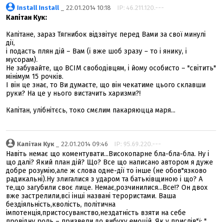
Install Install
_ 22.01.2014 10:18
IP: 46.211.120.---
Капітан Кук:
Капітане, зараз Тягнибок відзвітує перед Вами за свої минулі
дії,
і подасть плян дій – Вам (і вже шоб зразу – то і янику, і
мусорам).
Не забувайте, що ВСІМ свободівцям, і йому особисто – "світить"
мінімум 15 рочків.
І він це знає, то Ви думаєте, що він чекатиме цього склавши
руки? На це у нього вистачить харизми?!
Капітан, улібнітєсь, токо смєлим пакаряюцца маря...
Капітан Кук
_ 22.01.2014 09:46
IP: 95.69.220.---
Навіть немає що коментувати...Високопарне бла-бла-бла. Ну і
що далі? Який план дій? Що? Все що написано автором я дуже
добре розумію,але ж слова одне-дії то інше (не обов"язково
радикальні).Ну злигалися з ударом та батьківщиною і що? А
те,що загубили своє лице. Немає,розчинилися...Все!? Он двох
вже застрелили,всі інші названі терористами. Ваша
бездіяльність,кволість, політична
імпотенція,пристосуванство,нездатність взяти на себе
провідну роль – призвели до вибуху емоцій. Як у прислів"ї: "