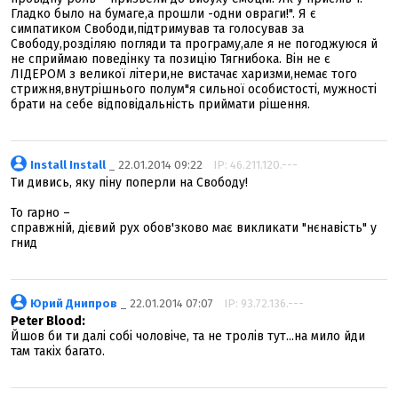
Гладко было на бумаге,а прошли -одни овраги!". Я є
симпатиком Свободи,підтримував та голосував за
Свободу,розділяю погляди та програму,але я не погоджуюся й
не сприймаю поведінку та позицію Тягнибока. Він не є
ЛІДЕРОМ з великої літери,не вистачає харизми,немає того
стрижня,внутрішнього полум"я сильної особистості, мужності
брати на себе відповідальність приймати рішення.
Install Install
_ 22.01.2014 09:22
IP: 46.211.120.---
Ти дивись, яку піну поперли на Свободу!
То гарно –
справжній, дієвий рух обов'зково має викликати "нєнавість" у
гнид
Юрий Днипров
_ 22.01.2014 07:07
IP: 93.72.136.---
Peter Blood:
Йшов би ти далі собі чоловіче, та не тролів тут...на мило йди
там такіх багато.