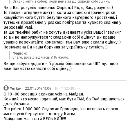
Огидно жити з собою, коли нема за що скласти собі оцінку.
Як я Вас розумію панночко Фаріон.:) Як, я, Вас, розумію.:)
То тяжке і огидливе життя, коли за спиною втрачені роки
комуністичного буття, безупинного кар'єрного зростання, і
тутешнє прозябання у рядках політради та нудного сидіння у
Верховній Раді.
Та ще "немічні раби" не хочуть визнавати усієї Вашої "величі".
То Ви не напружуйтеся "складаючи собі оцінку", Ви краще
уважно перечитайте коментарі, там Вам вже склали оцінку.:).
Невгамовна Ви наша борчиня за українську сутність.:)
Фаріон:
Благо, досвід від часів УПА маємо.
Ви ще забули додати – "і досвід білшовицької ЧК", ну... щоб
вже повністю скласти собі оцінку.;)
Yurkiv
_ 22.01.2014 11:04
IP: 74.125.18.---
О 18 -00 опозиція скликає усіх на Майдан.
Кожний, хто може і здатний, має бути ТАМ, бо ТАМ вирішується
доля України.
Потрібен 1 000 000 Свідомих Громадян, які витіснять своєю
масою усю беркутню з центру Києва.
Майданом має стати ВЕСЬ КИЇВ!!!