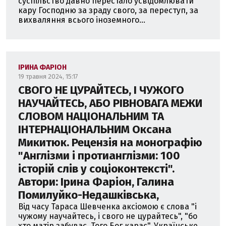
суспільство давно перестало усвідомлювати
кару Господню за зраду свого, за переступ, за
вихваляння всього іноземного...
ІРИНА ФАРІОН
19 травня 2024, 15:17
СВОГО НЕ ЦУРАЙТЕСЬ, І ЧУЖОГО
НАУЧАЙТЕСЬ, АБО РІВНОВАГА МЕЖИ
СЛОВОМ НАЦІОНАЛЬНИМ ТА
ІНТЕРНАЦІОНАЛЬНИМ Оксана
Микитюк. Рецензія на монографію
"Англізми і протианглізми: 100
історій слів у соціоконтексті".
Автори: Ірина Фаріон, Галина
Помилуйко-Недашківська,
Від часу Тараса Шевченка аксіомою є слова "і
чужому научайтесь, і свого не цурайтесь", "бо
хто матір забуває, Того Бог карає". Українське