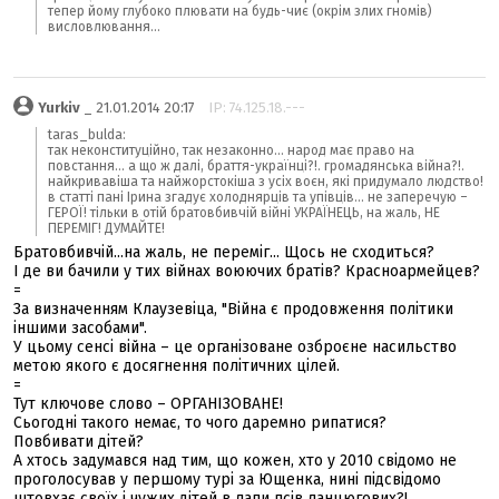
тепер йому глубоко плювати на будь-чиє (окрім злих гномів)
висловлювання...
Yurkiv
_ 21.01.2014 20:17
IP: 74.125.18.---
taras_bulda:
так неконституційно, так незаконно... народ має право на
повстання... а що ж далі, браття-українці?!. громадянська війна?!.
найкривавіша та найжорстокіша з усіх воєн, які придумало людство!
в статті пані Ірина згадує холоднярців та упівців... не заперечую –
ГЕРОЇ! тільки в отій братовбивчій війні УКРАЇНЕЦЬ, на жаль, НЕ
ПЕРЕМІГ! ДУМАЙТЕ!
Братовбивчій...на жаль, не переміг... Щось не сходиться?
І де ви бачили у тих війнах воюючих братів? Красноармейцев?
=
За визначенням Клаузевіца, "Війна є продовження політики
іншими засобами".
У цьому сенсі війна – це організоване озброєне насильство
метою якого є досягнення політичних цілей.
=
Тут ключове слово – ОРГАНІЗОВАНЕ!
Сьогодні такого немає, то чого даремно рипатися?
Повбивати дітей?
А хтось задумався над тим, що кожен, хто у 2010 свідомо не
проголосував у першому турі за Ющенка, нині підсвідомо
штовхає своїх і чужих дітей в лапи псів ланцюгових?!