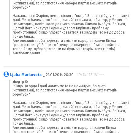
інстинктами), то протистояння набере партизанських методів
боротьби"
Нажаль, пані Фаріон, немає ніякого "якщо". Злочинці будуть чавити і
далі. Ми ж бачимо, що "сонцеликий" сховався, ніби щур, у Межигірї і
не виходить, навіть коли до нього приїхав Кличко (мабуть, боїться,
що той його нокаутує і одним ударом вирішить проблему
протистояння). Якщо "лідер" ховається за халдєїв- то не до добра.
То- до бійки...
Але опозиції треба перестати смішити народ, лякаючи Вітька
"реакцією світу". Він свою "точку неповернення" вже пройшов і
тепер йому глубоко плювати на будь-чиє (окрім злих гномів)
висловлювання...
Ljuba Markovets
_ 21.01.2014 20:30
IP: 74.125.181.---
Федір К:
"Якщо ця орда і далі чавитиме (а це неминуче, бо діють
інстинктами), то протистояння набере партизанських методів
боротьби"
Нажаль, пані Фаріон, немає ніякого "якщо". Злочинці будуть чавити і
далі. Ми ж бачимо, що "сонцеликий" сховався, ніби щур, у Межигірї і
не виходить, навіть коли до нього приїхав Кличко (мабуть, боїться,
що той його нокаутує і одним ударом вирішить проблему
протистояння). Якщо "лідер" ховається за халдєїв- то не до добра.
То- до бійки...
Але опозиції треба перестати смішити народ, лякаючи Вітька
"реакцією світу". Він свою "точку неповернення" вже пройшов і