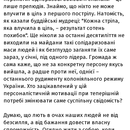
лише прелюдія. Знаймо, що ніхто не може
влучити в ціль з першого пострілу. Натомість,
як казали буддійські мудреці: "Кожна стріла,
яка влучила в ціль, – результат сотень
похибок". Ще ніколи за останні десятиліття не
виходили на майдани такі солідаризовані
маси людей і як безглуздо заганяти їх саме
зараз, у січні, під одного лідера. Громада ж
сама каже, що не за конкретну персону якусь
вийшла, а радше проти неї, однієї –
останнього рудименту колоніяльного режиму
України. Хто зацікавлений у цій
персоналістичній мотивації при теперішній
потребі змінювати саме суспільну свідомість?
Думаю, що лють в очах наших людей не від
безсилля, а від бажання довести власну
спроможність. Огидно жити з собою, коли