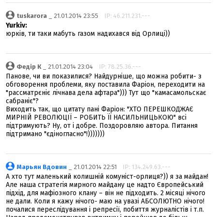
tuskarora
_ 21.01.2014 23:55
IP: 46.211.231.---
Yurkiv:
юрків, ти таки мабуть газом надихався від Орлиці))
Федір К
_ 21.01.2014 23:04
IP: 78.25.36.---
Панове, чи ви показилися? Найдурніше, що можна робити- з
обговорення проблеми, яку поставила Фаріон, переходити на
"рассматрєніє лічнава дела афтара"))) Тут що "камасамольскає
сабраніє"?
Виходить так, що цитату пані Фаріон: "ХТО ПЕРЕШКОДЖАЄ
МИРНІЙ РЕВОЛЮЦІЇ – РОБИТЬ ЇЇ НАСИЛЬНИЦЬКОЮ" всі
підтримують? Ну, от і добре. Поздоровляю автора. Питання
підтримано "єдіногласно"!)))))))
Марьян Вдовин
_ 21.01.2014 22:51
IP: 134.249.63.---
А хто тут маленький колишній комуніст-орлиця?)) я за майдан!
Але наша стратегія мирного майдану це надто Європейський
підхід, для мафіозного клану – він не підходить. 2 місяці нічого
не дали. Коли я кажу нічого- маю на увазі АБСОЛЮТНО нічого!
почалися переслідування і репресії, побиття журналістів і т.п.