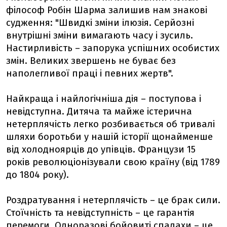
філософ Робін Шарма залишив нам знакові
судження: "Швидкі зміни ілюзія. Серйозні
внутрішні зміни вимагають часу і зусиль.
Настирливість – запорука успішних особистих
змін. Великих звершень не буває без
наполегливої праці і певних жертв".
Найкраща і найлогічніша дія – поступова і
невідступна. Дитяча та майже істерична
нетерплячість легко розбивається об тривалі
шляхи боротьби у нашій історії щонайменше
від холодноярців до упівців. Французи 15
років революціонізували свою країну (від 1789
до 1804 року).
Роздратування і нетерплячість – це брак сили.
Стоїчність та невідступність – це гарантія
перемоги. Одноразові бойовиті спалахи – це