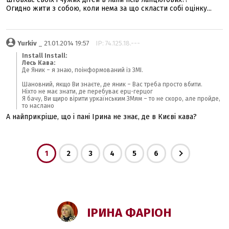
Огидно жити з собою, коли нема за що скласти собі оцінку...
Yurkiv
_ 21.01.2014 19:57
IP: 74.125.18.---
Install Install:
Лесь Кава:
Де Яник – я знаю, поінформований із ЗМІ.
Шановний, якщо Ви знаєте, де яник – Вас треба просто вбити.
Ніхто не має знати, де перебуває ерц-герцог
Я бачу, Ви щиро вірити уркаїнським ЗМям – то не скоро, але пройде,
то наслано
А найприкріше, що і пані Ірина не знає, де в Києві кава?
1
2
3
4
5
6
ІРИНА ФАРІОН