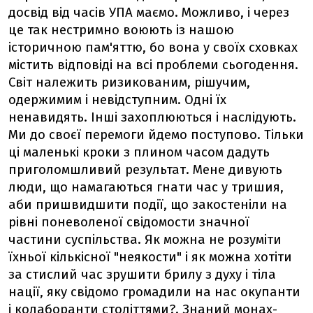
досвід від часів УПА маємо. Можливо, і через
це так нестримно воюють із нашою
історичною пам'яттю, бо вона у своїх сховках
містить відповіді на всі проблеми сьогодення.
Світ належить ризикованим, рішучим,
одержимим і невідступним. Одні їх
ненавидять. Інші захоплюються і наслідують.
Ми до своєї перемоги йдемо поступово. Тільки
ці маленькі кроки з плином часом дадуть
приголомшливий результат. Мене дивують
люди, що намагаються гнати час у тришия,
аби пришвидшити події, що закостеніли на
рівні поневоленої свідомости значної
частини суспільства. Як можна не розуміти
їхньої кількісної "неякости" і як можна хотіти
за стислий час зрушити брилу з духу і тіла
нації, яку свідомо громадили на нас окупанти
і колаборанти століттями?. Знаний монах-