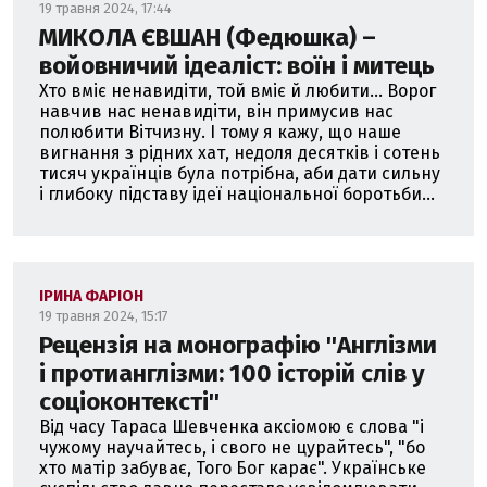
19 травня 2024, 17:44
МИКОЛА ЄВШАН (Федюшка) –
войовничий ідеаліст: воїн і митець
Хто вміє ненавидіти, той вміє й любити... Ворог
навчив нас ненавидіти, він примусив нас
полюбити Вітчизну. І тому я кажу, що наше
вигнання з рідних хат, недоля десятків і сотень
тисяч українців була потрібна, аби дати сильну
і глибоку підставу ідеї національної боротьби...
ІРИНА ФАРІОН
19 травня 2024, 15:17
Рецензія на монографію ''Англізми
і протианглізми: 100 історій слів у
соціоконтексті''
Від часу Тараса Шевченка аксіомою є слова "і
чужому научайтесь, і свого не цурайтесь", "бо
хто матір забуває, Того Бог карає". Українське