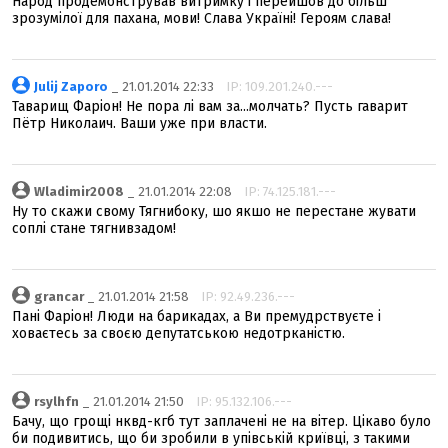
Народ продемонстрував витримку і перейшов до більш
зрозумілої для пахана, мови! Слава Україні! Героям слава!
Julij Zaporo
_ 21.01.2014 22:33
IP: 109.201.240.---
Таварищ Фаріон! Не пора лі вам за...молчать? Пусть гаварит
Пётр Николаич. Ваши уже при власти.
Wladimir2008
_ 21.01.2014 22:08
IP: 74.125.181.---
Ну то скажи свому Тягнибоку, шо якшо не перестане жувати
соплі стане тягнивзадом!
grancar
_ 21.01.2014 21:58
IP: 92.49.236.---
Пані Фаріон! Люди на барикадах, а Ви премудрствуєте і
ховаєтесь за своєю депутатською недотрканістю.
rsylhfn
_ 21.01.2014 21:50
IP: 95.132.106.---
Бачу, що грощі нквд-кгб тут заплачені не на вітер. Цікаво було
би подивитись, що би зробили в упівській криївці, з такими