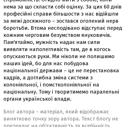
нема за що скласти собі оцінку. За цих 60 днів
професійні справи більшости з нас відійшли
за межі досяжного – зостався оголений нерв
боротьби. Втома несподівано відступає перед
кожним черговим безумством януковичів.
Пам'ятаймо, мужність надає нам сили
виявляти наполегливість там, де в когось
опускаються руки. Ми ніколи не полишимо
наших ідей, бо для нас побудова
національної держави – це не перестановка
кадрів, а доглибна зміна системи з
колоніяльної, і помстколоніяльної на
національну. Тому і творитимемо паралельні
органи української влади.
Блог автора – матеріал, який відображає
винятково точку зору автора. Текст блогу не
претендує на об'єктивність та всебічність