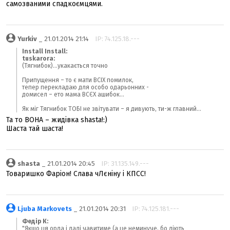
самозваними спадкоємцями.
Yurkiv
_ 21.01.2014 21:14
IP: 74.125.18.---
Install Install:
tuskarora:
(Тягнибок)...укакається точно
Припущення – то є мати ВСІХ помилок,
тепер перекладаю для особо одарьонних -
домисел – ето мама ВСЄХ ашибок...
Як міг Тягнибок ТОБІ не звітувати – я дивують, ти-ж главний...
Та то ВОНА – жидівка shasta!:)
Шаста тай шаста!
shasta
_ 21.01.2014 20:45
IP: 31.135.149.---
Товаришко Фаріон! Слава чЛєніну і КПСС!
Ljuba Markovets
_ 21.01.2014 20:31
IP: 74.125.181.---
Федір К:
"Якщо ця орда і далі чавитиме (а це неминуче, бо діють