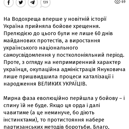
69
139
На Водохреща вперше у новітній історії
Україна прийняла бойове хрещення.
Прелюдією до цього були не лише 60 днів
майданових протестів, а виростання
українського національного
самоусвідомлення у постколоніяльний період.
Проте, з огляду на непримиренний характер
українця, окупаційна адміністрація Януковича
лише пришвидшила процеси каталізації і
народження ВЕЛИКИХ УКРАЇЦІВ.
Мирна фаза еволюційно перйшла у бойову – і
спину їй не буде. Якщо ця орда і далі
чавитиме (а це неминуче, бо діють
інстинктами), то протистояння набере
партизанських методів боротьби. Благо,