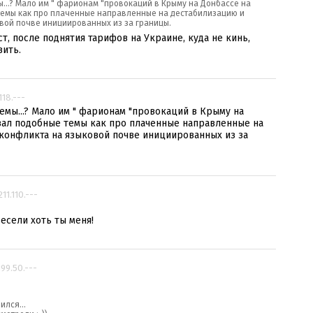
ы...? Мало им " фарионам "провокаций в Крыму на Донбассе на
темы как про плаченные направленные на дестабилизацию и
вой почве инициированных из за границы.
, после поднятия тарифов на Украине, куда не кинь,
вить.
118.---
емы...? Мало им " фарионам "провокаций в Крыму на
ивал подобные темы как про плаченные направленные на
 конфликта на языковой почве инициированных из за
211.110.---
весели хоть ты меня!
199.50.---
лился...