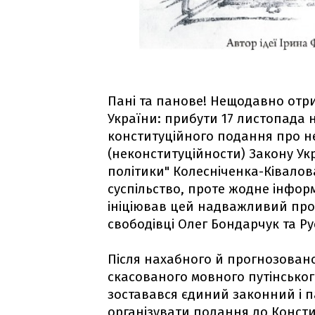
Пані та панове! Нещодавно отри
України: прибути 17 листопада 
конституційного подання про не
(неконституційности) Закону Ук
політики" Колесніченка-Ківалов
суспільство, проте жодне інфор
ініціював цей надважливий проц
свободівці Олег Бондарчук та Р
Після нахабного й прогнозован
скасованого мовного путінськог
зоставався єдиний законний і 
організувати подання до Консти