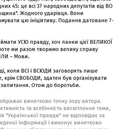
них 45: це всі 37 народних депутатів від ВО
івщина". Жодного ударівця. Вони
мувати цю ініціятиву. Подання датоване 7-
иймати УСЮ правду, хоч ланки цієї ВЕЛИКОЇ
роте ми разом творимо велику справу
ИЛИ – Мови.
оді, коли ВСІ і ВСЮДИ заговорять лише
е, крім СВОБОДИ, здатен був організувати
запитання. Отож до боротьби.
ідображає винятково точку зору автора.
ктивність та всебічність висвітлення теми,
ія "Української правди" не відповідає за
веденої інформації і виконує винятково