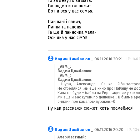
То за деву,то за мать.
Господин и госпожа-
Вот и вся у вас семья.
Пан,пані і панич,
Панна та паненя
Та ще й панночка мала-
Ось яка у нас сім"я!
Вадим Цимбалюк
_ 06.11.2016 20:21
IP: 146.
_ABM_:
Вадим Цимбалюк:
_ABM_:
Вадим Цимбалюк:
... Шура, ... Александр, ... Сашко. – Я бы застре
Не стреляйся, мы еще кино про ПаРашу не дос
Кина не буде – бабла на Евровидение у хохло
Ми еще и вас купим по дешевке... В былые в
онлайн про кацапов-дураков:-))
Ну как расскажи сюжет, хоть посмеёмся!
Вадим Цимбалюк
_ 06.11.2016 20:20
IP: 104
Амер Местный: