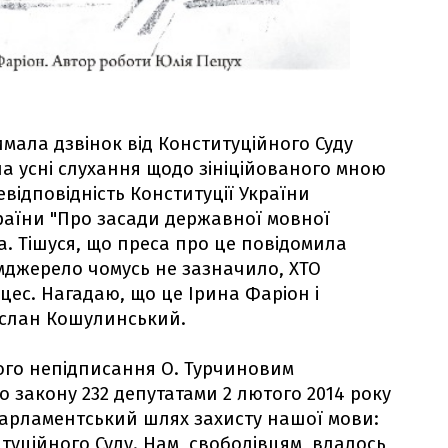
мала дзвінок від Конституційного Суду
на усні слухання щодо зініційованого мною
відповідність Конституції України
раїни "Про засади державної мовної
а. Тішуся, що преса про це повідомила
мджерело чомусь не зазначило, ХТО
ес. Нагадаю, що це Ірина Фаріон і
услан Кошулинський.
ого непідписання О. Турчиновим
о закону 232 депутатами 2 лютого 2014 року
парламентський шлях захисту нашої мови:
туційного Суду. Нам, свободівцям, вдалось