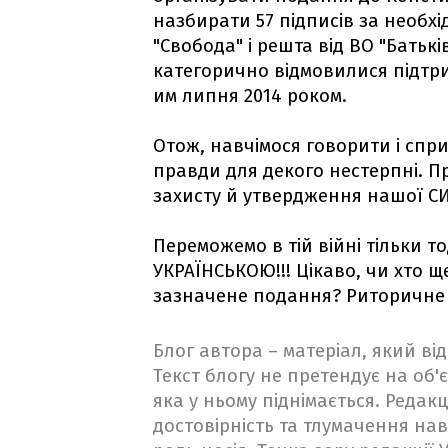
назбирати 57 підписів за необхід
"Свобода" і решта від ВО "Батьк
категорично відмовилися підтри
им липня 2014 роком.
Отож, навчімося говорити і спр
правди для декого нестерпні. П
захисту й утвердження нашої С
Переможемо в тій війні тільки т
УКРАЇНСЬКОЮ!!! Цікаво, чи хто щ
зазначене подання? Риторичне 
Блог автора – матеріал, який в
Текст блогу не претендує на об'є
яка у ньому піднімається. Редакц
достовірність та тлумачення на