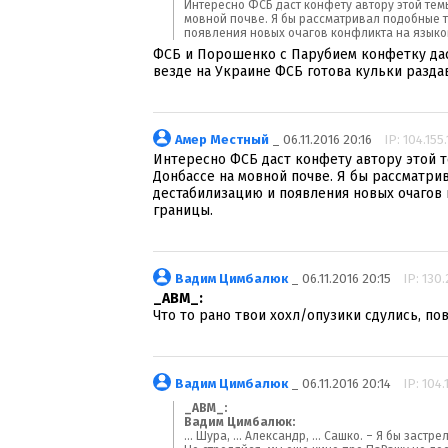
Интересно ФСБ даст конфету автору этой тем
мовной почве. Я бы рассматривал подобные 
появления новых очагов конфликта на языко
ФСБ и Порошенко с Парубием конфетку даст
везде на Украине ФСБ готова кульки разда
Амер Местный
_ 06.11.2016 20:16
IP: 104.155.
Интересно ФСБ даст конфету автору этой т
Донбассе на мовной почве. Я бы рассматр
дестабилизацию и появления новых очагов
границы.
Вадим Цимбалюк
_ 06.11.2016 20:15
IP: 130.
_ABM_:
Что то рано твои хохл/опузики сдулись, по
Вадим Цимбалюк
_ 06.11.2016 20:14
IP: 104.
_ABM_:
Вадим Цимбалюк:
... Шура, ... Александр, ... Сашко. – Я бы застре