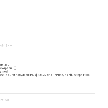
148.18.---
лился...
мотрели.:-))
в нет!
ремена были популярными фильмы про немцев, а сейчас про кино
.199.50.---