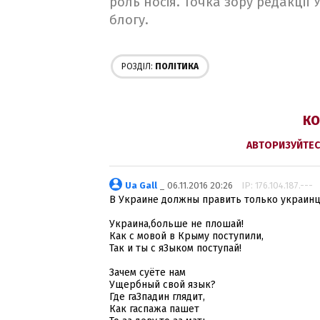
роль носія. Точка зору редакції
блогу.
РОЗДІЛ:
ПОЛІТИКА
КО
АВТОРИЗУЙТЕС
Ua Gall
_ 06.11.2016 20:26
IP: 176.104.187.---
В Украине должны править только украин
Украина,больше не плошай!
Как с мовой в Крыму поступили,
Так и ты с яЗыком поступай!
Зачем суёте нам
Ущербный свой язык?
Где гаЗпадин глядит,
Как гаспажа пашет