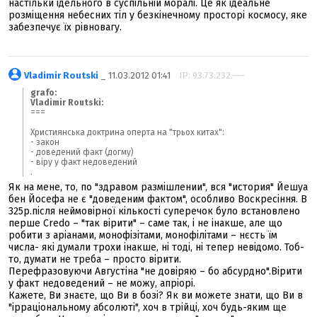
настільки ідельного в суспільній моралі. Це як ідеальне
розміщення небесних тіл у безкінечному просторі космосу, яке
забезпечує їх рівновагу.
Vladimir Routski
_ 11.03.2012 01:41
IP: 93.73.232.---
grafo:
Vladimir Routski:
===
Християнська доктрина оперта на "трьох китах":
- закон
- доведений факт (догму)
- віру у факт недоведений
.
Як на мене, то, по "здравом размішлении", вся "история" Йешуа
бен Йосефа не є "доведеним фактом", особливо Воскресіння. В
325р.після неймовірної кількості суперечок було встановлено
перше Credo – "так вірити" – саме так, і не інакше, але що
робити з аріанами, монофізітами, монофілітами – нєсть їм
числа- які думали трохи інакше, ні тоді, ні тепер невідомо. Тоб-
то, думати не треба – просто вірити.
Перефразовуючи Августіна "не довіряю – бо абсурдно".Вірити
у факт недоведений – не можу, апріорі.
Кажете, Ви знаєте, що Ви в бозі? Як ви можете знати, що Ви в
"ірраціональному абсолюті", хоч в трійці, хоч будь-яким ще