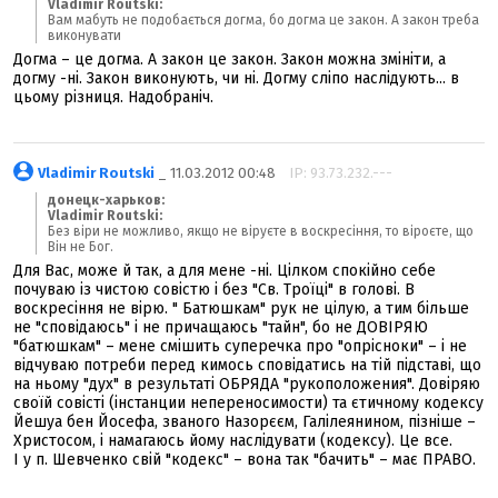
Vladimir Routski:
Вам мабуть не подобається догма, бо догма це закон. А закон треба
виконувати
Догма – це догма. А закон це закон. Закон можна змініти, а
догму -ні. Закон виконують, чи ні. Догму сліпо наслідують... в
цьому різниця. Надобраніч.
Vladimir Routski
_ 11.03.2012 00:48
IP: 93.73.232.---
донецк-харьков:
Vladimir Routski:
Без віри не можливо, якщо не віруєте в воскресіння, то віроєте, що
Він не Бог.
Для Вас, може й так, а для мене -ні. Цілком спокійно себе
почуваю із чистою совістю і без "Св. Троїці" в голові. В
воскресіння не вірю. " Батюшкам" рук не цілую, а тим більше
не "сповідаюсь" і не причащаюсь "тайн", бо не ДОВІРЯЮ
"батюшкам" – мене смішить суперечка про "опрісноки" – і не
відчуваю потреби перед кимось сповідатись на тій підставі, що
на ньому "дух" в результаті ОБРЯДА "рукоположения". Довіряю
своїй совісті (інстанции непереносимости) та єтичному кодексу
Йешуа бен Йосефа, званого Назорєєм, Галілеянином, пізніше –
Христосом, і намагаюсь йому наслідувати (кодексу). Це все.
І у п. Шевченко свій "кодекс" – вона так "бачить" – має ПРАВО.