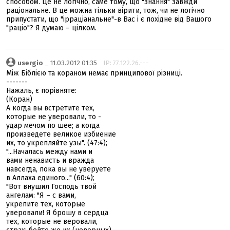
способом. Це не логічно, саме тому, що "знання" завжди
раціональне. В це можна тільки вірити, тож, чи не логічно
припустати, що "ірраціанальне"-в Вас і є похідне від Вашого
"раціо"? Я думаю – цілком.
usergio
_ 11.03.2012 01:35
IP: 77.122.26.---
Між Біблією та кораном немає принципової різниці.
-------
Нажаль, є порівняте:
(Коран)
А когда вы встретите тех,
которые не уверовали, то -
удар мечом по шее; а когда
произведете великое избиение
их, то укрепляйте узы". (47:4);
"...Началась между нами и
вами ненависть и вражда
навсегда, пока вы не уверуете
в Аллаха единого..." (60:4);
"Вот внушил Господь твой
ангелам: "Я – с вами,
укрепите тех, которые
уверовали! Я брошу в сердца
тех, которые не веровали,