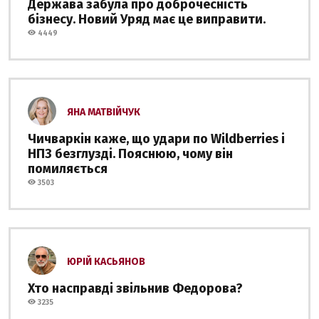
Держава забула про доброчесність
бізнесу. Новий Уряд має це виправити.
4449
ЯНА МАТВІЙЧУК
Чичваркін каже, що удари по Wildberries і
НПЗ безглузді. Пояснюю, чому він
помиляється
3503
ЮРІЙ КАСЬЯНОВ
Хто насправді звільнив Федорова?
3235