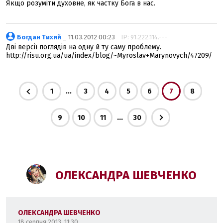
Якщо розуміти духовне, як частку Бога в нас.
Богдан Тихий
_ 11.03.2012 00:23
IP: 91.222.114.---
Дві версії поглядів на одну й ту саму проблему.
http://risu.org.ua/ua/index/blog/~Myroslav+Marynovych/47209/
...
1
3
4
5
6
7
8
...
9
10
11
30
ОЛЕКСАНДРА ШЕВЧЕНКО
ОЛЕКСАНДРА ШЕВЧЕНКО
18 серпня 2013, 11:30