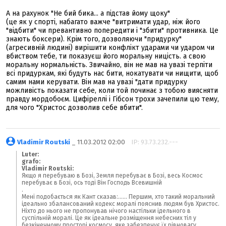
А на рахунок "Не бий бика... а підстав йому щоку"
(це як у спорті, набагато важче "витримати удар, ніж його
"відбити" чи превантивно попередити і "збити" противника. Це
знають боксери). Крім того, дозволяючи "придурку"
(агресивній людині) вирішити конфлікт ударами чи ударом чи
вбиством тебе, ти показуєш його моральну ницість. а свою
моральну нормальність. Звичайно, він не мав на увазі терпіти
всі придуркам, які будуть нас бити, нокатувати чи нищити, щоб
самим нами керувати. Він мав на увазі "дати придурку
можливість показати себе, коли той починає з тобою виясняти
правду мордобоєм. Цифіреллі і Гібсон трохи зачепили цю тему,
для чого "Христос дозволив себе вбити".
Vladimir Routski
_ 11.03.2012 02:00
IP: 93.73.232.---
Luter:
grafo:
Vladimir Routski:
Якщо я перебуваю в Бозі, Земля перебуває в Бозі, весь Космос
перебуває в Бозі, ось тоді Він Господь Всевишній
.
Мені подобається як Кант сказав:...... Першим, хто такий моральний
ідеально збалансований кодекс моралі пояснив людям був Христос.
Ніхто до нього не пропонував нічого настільки ідельного в
суспільній моралі. Це як ідеальне розміщення небесних тіл у
безкінечному просторі космосу, яке забезпечує їх рівновагу.