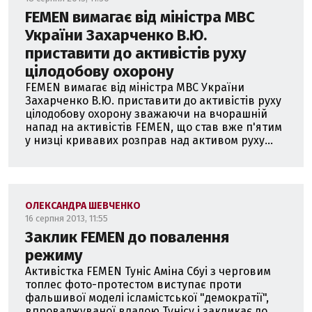
FEMEN вимагає від міністра МВС
України Захарченко В.Ю.
приставити до активістів руху
цілодобову охорону
FEMEN вимагає від міністра МВС України
Захарченко В.Ю. приставити до активістів руху
цілодобову охорону зважаючи на вчорашній
напад на активістів FEMEN, що став вже п'ятим
у низці кривавих розправ над активом руху...
ОЛЕКСАНДРА ШЕВЧЕНКО
16 серпня 2013, 11:55
Заклик FEMEN до повалення
режиму
Активістка FEMEN Туніс Аміна Сбуі з черговим
топлес фото-протестом виступає проти
фальшивої моделі ісламістської "демократії",
впроваджуваної владою Тунісу і закликає до