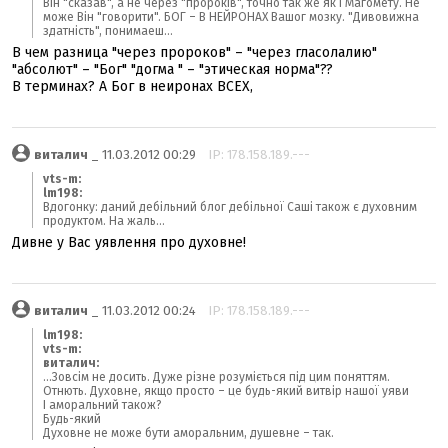
Він "сказав", а не через "пророків", точно так же як і Магомету. Не
може Він "говорити". БОГ – В НЕЙРОНАХ Вашог мозку. "Дивовижна
здатність", понимаеш...
В чем разница "через пророков" – "через гласолалию"
"абсолют" – "Бог" "догма " – "этическая норма"??
В терминах? А Бог в неиронах ВСЕХ,
виталич
_ 11.03.2012 00:29
IP: 178.158.189.---
vts-m:
lm198:
Вдогонку: даний дебільний блог дебільної Саші також є духовним
продуктом. На жаль...
Дивне у Вас уявлення про духовне!
виталич
_ 11.03.2012 00:24
IP: 178.158.189.---
lm198:
vts-m:
виталич:
...Зовсім не досить. Дуже різне розуміється під цим поняттям.
Отнють. Духовне, якщо просто – це будь-який витвір нашої уяви
І аморальний також?
Будь-який
Духовне не може бути аморальним, душевне – так.