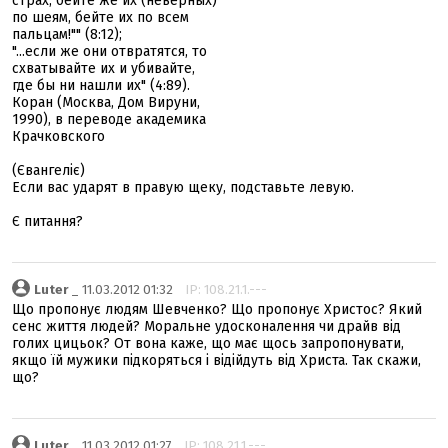
страх; бейте же их (неверных)
по шеям, бейте их по всем
пальцам!"" (8:12);
"...если же они отвратятся, то
схватывайте их и убивайте,
где бы ни нашли их" (4:89).
Коран (Москва, Дом Вируни,
1990), в переводе академика
Крачковского
(Євангеліє)
Если вас ударят в правую щеку, подставьте левую.
Є питання?
Luter
_ 11.03.2012 01:32
IP: 108.21.1.---
Що пропонує людям Шевченко? Що пропонує Христос? Який
сенс життя людей? Моральне удосконалення чи драйв від
голих цицьок? От вона каже, що має щось запропонувати,
якщо їй мужики підкоряться і відійдуть від Христа. Так скажи,
що?
Luter
_ 11.03.2012 01:27
IP: 108.21.1.---