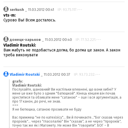
serkush
_ 11.03.2012 00:41
IP: 93.75.117.---
vts-m:
Сурово Вы! Всем досталось.
донецк-харьков
_ 11.03.2012 00:40
IP: 77.52.221.---
Vladimir Routski:
Вам мабуть не подобається догма, бо догма це закон. А закон
треба виконувати
Vladimir Routski
_ 11.03.2012 00:37
IP: 93.73.232.---
grafo:
Vladimir Routski:
Послухайте, шановний! Ви настільки впевнені, що вони хибні? У
мене це вже було з одним "батюшкой". Кінець кінцем він почав
хреститися та обзивати мене "сатаною" – оце і вся аргументація, а
про 17 канон, до речі, не знав.
===
Я не бютюшка, сатаною прозивати не буду
Вас прижмеш "не по катехізісу"... Ви й починаєте..."Бог сказав через
пророків"... через "гласолалію" Він "сказав", а не через "пророків",
точно так же як і Магомету. Не може Він "говорити". БОГ – В