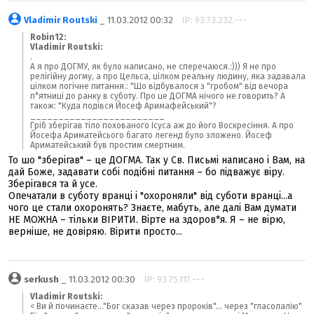
Vladimir Routski
_ 11.03.2012 00:32
IP: 93.73.232.---
Robin12:
Vladimir Routski:
.
А я про ДОГМУ, як було написано, не сперечаюся.:))) Я не про
релігійну догму, а про Цельса, цілком реальну людину, яка задавала
цілком логічне питання.: "Що відбувалося з "гробом" від вечора
п*ятниці до ранку в суботу. Про це ДОГМА нічого не говорить? А
також: "Куда подівся Йосеф Аримафейський"?
________________________
Гріб зберігав тіло похованого Ісуса аж до його Воскресіння. А про
Йосефа Ариматейсього багато легенд було зложено. Йосеф
Ариматейський був простим смертним.
То шо "зберігав" – це ДОГМА. Так у Св. Письмі написано і Вам, на
дай Боже, задавати собі подібні питання – бо підважує віру.
Зберігався та й усе.
Опечатали в суботу вранці і "охороняли" від суботи вранці...а
чого це стали охоронять? Знаєте, мабуть, але далі Вам думати
НЕ МОЖНА – тільки ВІРИТИ. Вірте на здоров*я. Я – не вірю,
верніше, не довіряю. Вірити просто...
serkush
_ 11.03.2012 00:30
IP: 93.75.117.---
Vladimir Routski:
< Ви й починаєте..."Бог сказав через пророків"... через "гласолалію"