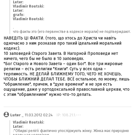
Luter:
Vladimir Routski:
Luter:
grafo:
Vladimir Routski:
.
что факты это (его первенстве в кодексе морали) не подтверждают.
НАВЕДІТЬ ЦІ ФАКТИ. (того, що хтось до Христа чи навіть
одночасно з ним розказав про такий ідеальний моральний
кодекс).
10 заповедей Старого Завета. В Нагорной Проповеди нет
ничего, чего бы не было в 10 заповедях.
"Бог Старого и Нового Завета – один Бог". Все три мировые
религии – есть религии "Книги". Суть у всех одна –
терпимость. НЕ ДЕЛАЙ БЛИЖНЕМУ ТОГО, ЧЕГО НЕ ХОЧЕШЬ,
ЧТОБЫ БЛИЖНИЙ ДЕЛАЛ ТЕБЕ. ВСЁ остальное, по моему, лишь
"обрамление", причем, в "духе времени" и не зря есть
ощущение, даже у ортодоксальной православной церкви, что
с этим "обрамлением" нужно что-то делать.
Luter
_ 11.03.2012 02:24
IP: 108.21.1.---
Vladimir Routski:
Luter:
:"Обидві релігії фактично упосліджують жінку. Жінка має природню