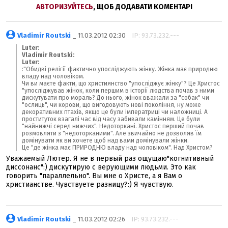
АВТОРИЗУЙТЕСЬ
, ЩОБ ДОДАВАТИ КОМЕНТАРІ
Vladimir Routski
_ 11.03.2012 02:30
IP: 93.73.232.---
Luter:
Vladimir Routski:
Luter:
:"Обидві релігії фактично упосліджують жінку. Жінка має природню
владу над чоловіком.
Чи ви маєте факти, що християнство "упосліджує жінку"? Це Христос
"упосліджував жінок, коли першим в історії людства почав з ними
дискутувати про мораль? До нього, жінок вважали за "собак" чи
"ослиць", чи корови, що вигодовують нові покоління, ну може
декоративних птахів, якщо це були імператриці чи наложниці. А
проституток взагалі час від часу забивали камінням. Це були
"найнижчі серед нижчих". Недоторкані. Христос перший почав
розмовляти з "недоторканими". Але звичайно не дозволяв їм
домінувати як ви хочете щоб над вами домінували жінки.
Це "де жінка має ПРИРОДНЮ владу над чоловіком". Над Христом?
Уважаемый Лютер. Я не в первый раз ощущаю"когнитивный
диссонанс":) дискутирую с верующими людьми. Это как
говорить "параллельно". Вы мне о Христе, а я Вам о
христианстве. Чувствуете разницу?:) Я чувствую.
Vladimir Routski
_ 11.03.2012 02:26
IP: 93.73.232.---