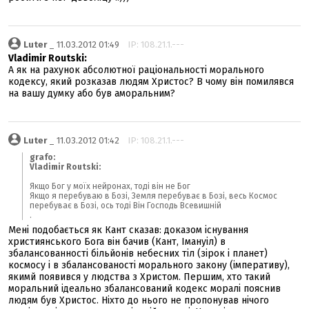
Luter
_ 11.03.2012 01:49
IP: 108.21.1.---
Vladimir Routski:
А як на рахунок абсолютної раціональності морального
кодексу, який розказав людям Христос? В чому він помилявся
на вашу думку або був аморальним?
Luter
_ 11.03.2012 01:42
IP: 108.21.1.---
grafo:
Vladimir Routski:
Якщо Бог у моїх нейронах, тоді він не Бог
Якщо я перебуваю в Бозі, Земля перебуває в Бозі, весь Космос
перебуває в Бозі, ось тоді Він Господь Всевишній
.
Мені подобається як Кант сказав: доказом існування
християнського Бога він бачив (Кант, Імануіл) в
збалансованності більйонів небесних тіл (зірок і планет)
космосу і в збалансованості морального закону (імперативу),
якимй появився у людства з Христом. Першим, хто такий
моральний ідеально збалансований кодекс моралі пояснив
людям був Христос. Ніхто до нього не пропонував нічого