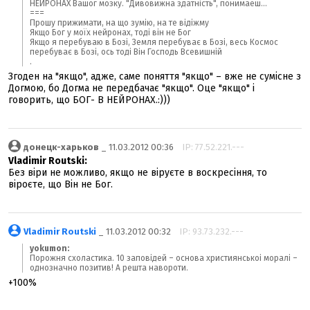
НЕЙРОНАХ Вашог мозку. "Дивовижна здатність", понимаеш...
===
Прошу прижимати, на що зумію, на те відіжму
Якщо Бог у моїх нейронах, тоді він не Бог
Якщо я перебуваю в Бозі, Земля перебуває в Бозі, весь Космос
перебуває в Бозі, ось тоді Він Господь Всевишній
.
Згоден на "якщо", адже, саме поняття "якщо" – вже не сумісне з
Догмою, бо Догма не передбачає "якщо". Оце "якщо" і
говорить, що БОГ- В НЕЙРОНАХ.:)))
донецк-харьков
_ 11.03.2012 00:36
IP: 77.52.221.---
Vladimir Routski:
Без віри не можливо, якщо не віруєте в воскресіння, то
віроєте, що Він не Бог.
Vladimir Routski
_ 11.03.2012 00:32
IP: 93.73.232.---
yokumon:
Порожня схоластика. 10 заповідей – основа християнськоі моралі –
однозначно позитив! А решта навороти.
+100%