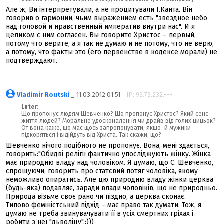
Але ж, Ви інтерпретували, а не процитували І.Канта. Він
говорив о гармонии, чьим выражением есть "звездное небо
над головой и нравственный императив внутри нас". И я
целиком с ним согласен. Вы говорите Христос – первый,
потому что верите, а я так не думаю и не потому, что не верю,
а потому, что факты это (его первенстве в кодексе морали) не
подтверждают.
Vladimir Routski
_ 11.03.2012 01:51
IP: 93.73.232.---
Luter:
Що пропонує людям Шевченко? Що пропонує Христос? Який сенс
життя людей? Моральне удосконалення чи драйв від голих цицьок?
От вона каже, що має щось запропонувати, якщо їй мужики
підкоряться і відійдуть від Христа. Так скажи, що?
Шевченко нічого подібного не пропонує. Вона, мені здається,
говорить:"Обидві релігії фактично упосліджують жінку. Жінка
має природню владу над чоловіком. Я думаю, що С. Шевченко,
спрощуючи, говорить про статєвий потяг чоловіка, якому
неможливо опиратись. Але цю природню владу жінки церква
(будь-яка) подавляє, заради влади чоловіків, що не природньо.
Природа візьме своє рано чи піздно, а церква сконає.
Типово феміністський підхід – має право так думати. Тож, я
думаю не треба звинувачувати її в усіх смертних гріхах і
робити з неї "дьволіцу".:)))