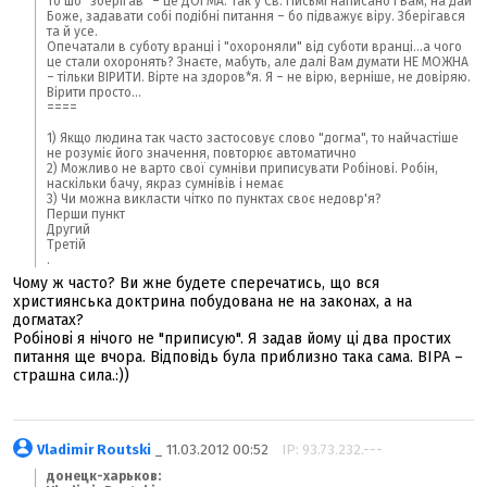
То шо "зберігав" – це ДОГМА. Так у Св. Письмі написано і Вам, на дай
Боже, задавати собі подібні питання – бо підважує віру. Зберігався
та й усе.
Опечатали в суботу вранці і "охороняли" від суботи вранці...а чого
це стали охоронять? Знаєте, мабуть, але далі Вам думати НЕ МОЖНА
– тільки ВІРИТИ. Вірте на здоров*я. Я – не вірю, верніше, не довіряю.
Вірити просто...
====
1) Якщо людина так часто застосовує слово "догма", то найчастіше
не розуміє його значення, повторює автоматично
2) Можливо не варто свої сумніви приписувати Робінові. Робін,
наскільки бачу, якраз сумнівів і немає
3) Чи можна викласти чітко по пунктах своє недовр'я?
Перши пункт
Другий
Третій
.
Чому ж часто? Ви жне будете сперечатись, що вся
християнська доктрина побудована не на законах, а на
догматах?
Робінові я нічого не "приписую". Я задав йому ці два простих
питання ще вчора. Відповідь була приблизно така сама. ВІРА –
страшна сила.:))
Vladimir Routski
_ 11.03.2012 00:52
IP: 93.73.232.---
донецк-харьков: