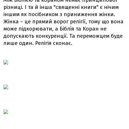
Між Біблією та кораном немає принципової
різниці. І та й інша "священні книги" є нічим
іншим як посібником з приниження жінки.
Жінка – це прямий ворог релігії, тому що вона
може підкорювати, а Біблія та Коран не
допускають конкуренції. Та переможцем буде
лише один. Релігія сконає.