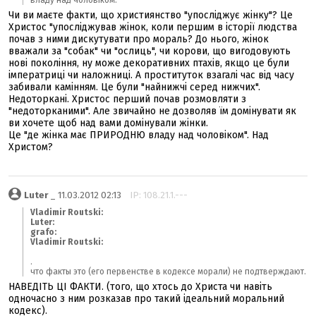
владу над чоловіком.
Чи ви маєте факти, що християнство "упосліджує жінку"? Це
Христос "упосліджував жінок, коли першим в історії людства
почав з ними дискутувати про мораль? До нього, жінок
вважали за "собак" чи "ослиць", чи корови, що вигодовують
нові покоління, ну може декоративних птахів, якщо це були
імператриці чи наложниці. А проституток взагалі час від часу
забивали камінням. Це були "найнижчі серед нижчих".
Недоторкані. Христос перший почав розмовляти з
"недоторканими". Але звичайно не дозволяв їм домінувати як
ви хочете щоб над вами домінували жінки.
Це "де жінка має ПРИРОДНЮ владу над чоловіком". Над
Христом?
Luter
_ 11.03.2012 02:13
IP: 108.21.1.---
Vladimir Routski:
Luter:
grafo:
Vladimir Routski:
.
что факты это (его первенстве в кодексе морали) не подтверждают.
НАВЕДІТЬ ЦІ ФАКТИ. (того, що хтось до Христа чи навіть
одночасно з ним розказав про такий ідеальний моральний
кодекс).