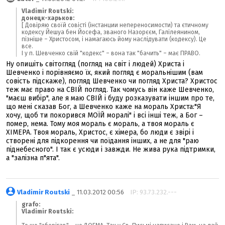
Vladimir Routski:
донецк-харьков:
[ Довіряю своїй совісті (інстанции непереносимости) та єтичному
кодексу Йешуа бен Йосефа, званого Назорєєм, Галілеянином,
пізніше – Христосом, і намагаюсь йому наслідувати (кодексу). Це
все.
І у п. Шевченко свій "кодекс" – вона так "бачить" – має ПРАВО.
Ну опишіть світогляд (погляд на світ і людей) Христа і
Шевченко і порівняємо їх, який погляд є моральнішим (вам
совість підскаже), погляд Шевченко чи погляд Христа? Христос
теж має право на СВІЙ погляд. Так чомусь він каже Шевченко,
"маєш вибір", але я маю СВІЙ і буду розказувати іншим про те,
що мені сказав Бог, а Шевченко каже на мораль Христа:"Я
хочу, щоб ти покорився МОЇЙ моралі" і всі інші теж, а Бог –
помер, нема. Тому моя мораль є мораль, а твоя мораль є
ХІМЕРА. Твоя мораль, Христос, є хімера, бо люди є звірі і
створені для підкорення чи поїдання інших, а не для "раю
піднебесного". І так є усюди і завжди. Не жива рука підтримки,
а "залізна п"ята".
Vladimir Routski
_ 11.03.2012 00:56
IP: 93.73.232.---
grafo:
Vladimir Routski: