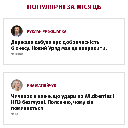
ПОПУЛЯРНІ ЗА МІСЯЦЬ
РУСЛАН РЯБОШАПКА
Держава забула про доброчесність
бізнесу. Новий Уряд має це виправити.
4450
ЯНА МАТВІЙЧУК
Чичваркін каже, що удари по Wildberries і
НПЗ безглузді. Пояснюю, чому він
помиляється
3511