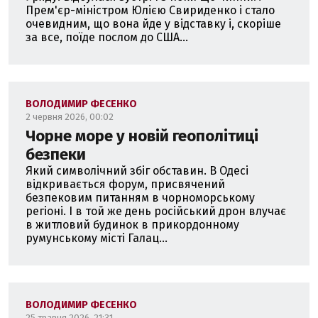
Прем'єр-міністром Юлією Свириденко і стало
очевидним, що вона йде у відставку і, скоріше
за все, поїде послом до США...
ВОЛОДИМИР ФЕСЕНКО
2 червня 2026, 00:02
Чорне море у новій геополітиці
безпеки
Який символічний збіг обставин. В Одесі
відкривається форум, присвячений
безпековим питанням в чорноморському
регіоні. І в той же день російський дрон влучає
в житловий будинок в прикордонному
румунському місті Галац...
ВОЛОДИМИР ФЕСЕНКО
25 травня 2026, 21:31