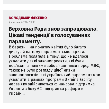
ВОЛОДИМИР ФЕСЕНКО
9 квітня 2026, 13:13
Верховна Рада знов запрацювала.
Цікаві тенденції в голосуваннях
парламенту.
В березні і на початку квітня було багато
дискусій на тему парламентської кризи.
Проблема полягала в тому, що не вдалося
ухвалити деякі законопроєкти, які були
пов'язані з нашими зобов'язаннями перед МВФ,
також не було розгляду цілої низки
законопроєктів, які український парламент мав
ухвалити в рамках програми Ukraine Facility,
через яку здійснюється фінансова підтримка
України з боку ЄС і підтримка реформ в
Україні...