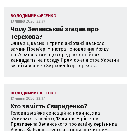
ВОЛОДИМИР ФЕСЕНКО
13 липня 2026, 22:39
Чому Зеленський згадав про
Терехова?
Одна з цікавих інтриг в ажіотажі навколо
заміни Прем'єр-міністра і оновлення Уряду
пов'язана з тим, що серед потенційних
кандидатів на посаду Прем'єр-міністра України
засвітився мер Харкова Ігор Терехов...
ВОЛОДИМИР ФЕСЕНКО
13 липня 2026, 22:37
Хто замість Свириденко?
Головна майже сенсаційна новина, яка
з'явилася в неділю, 12 липня – рішення
Президента Зеленського про заміну керівника
Уряду. Відбулася зустріч з поки що чинним