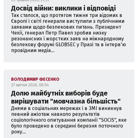
Досвід війни: виклики і відповіді
Так сталося, що протягом тижня три відомих в
Європі і світі генерали виступили з публічними
заявами щодо безпекових питань. Президент
Чехії, генерал Петр Павел зробив низку
резонансних і жорстких заяв на міжнародному
безпекову форумі GLOBSEC у Празі та в інтерв'ю
провідним медіа...
ВОЛОДИМИР ФЕСЕНКО
27 квітня 2026, 08:54
Долю майбутніх виборів буде
вирішувати "мовчазна більшість"
Днями в соціальних мережах і в ЗМІ виникнув
певний ажіотаж навколо результатів
соціологічного опитування компанії "SOCIS", яке
було проведено в середині березня поточного
року...