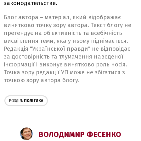
законодательстве.
Блог автора – матеріал, який відображає
винятково точку зору автора. Текст блогу не
претендує на об'єктивність та всебічність
висвітлення теми, яка у ньому піднімається.
Редакція "Української правди" не відповідає
за достовірність та тлумачення наведеної
інформації і виконує винятково роль носія.
Точка зору редакції УП може не збігатися з
точкою зору автора блогу.
РОЗДІЛ:
ПОЛІТИКА
ВОЛОДИМИР ФЕСЕНКО