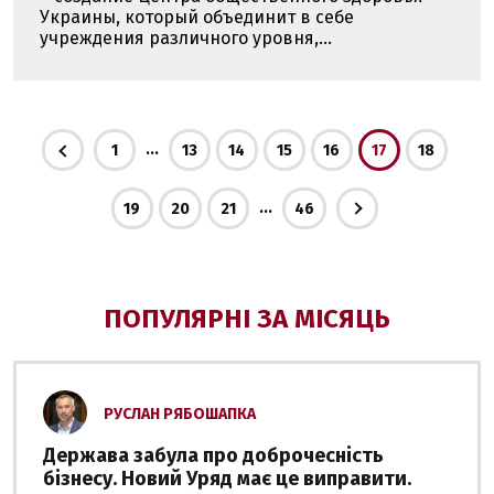
Украины, который объединит в себе
учреждения различного уровня,...
...
1
13
14
15
16
17
18
...
19
20
21
46
ПОПУЛЯРНІ ЗА МІСЯЦЬ
РУСЛАН РЯБОШАПКА
Держава забула про доброчесність
бізнесу. Новий Уряд має це виправити.