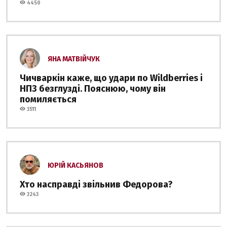
4450
ЯНА МАТВІЙЧУК
Чичваркін каже, що удари по Wildberries і
НПЗ безглузді. Пояснюю, чому він
помиляється
3511
ЮРІЙ КАСЬЯНОВ
Хто насправді звільнив Федорова?
3243