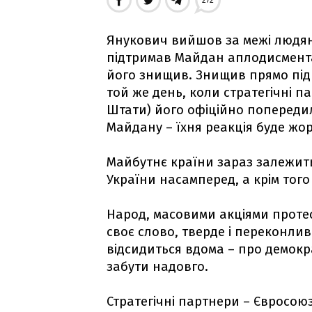
272
Янукович вийшов за межі людяно
підтримав Майдан аплодисмента
його знищив. Знищив прямо під
той же день, коли стратегічні п
Штати) його офіційно попередил
Майдану – їхня реакція буде жо
Майбутнє країни зараз залежить
України насамперед, а крім того
Народ, масовими акціями протест
своє слово, тверде і переконлив
відсидиться вдома – про демокр
забути надовго.
Стратегічні партнери – Євросоюз