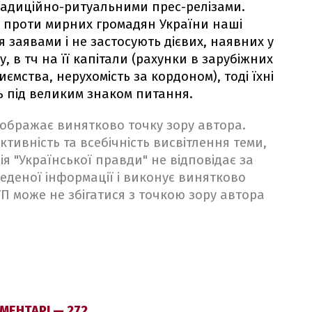
радиційно-ритуальними прес-релізами.
й проти мирних громадян України наші
 заявами і не застосують дієвих, наявних у
, в тч на її капітали (рахунки в зарубіжних
ємства, нерухомість за кордоном), тоді їхні
ть під великим знаком питання.
ідображає винятково точку зору автора.
ктивність та всебічність висвітлення теми,
ія "Української правди" не відповідає за
веденої інформації і виконує винятково
 УП може не збігатися з точкою зору автора
МЕНТАРІ — 272