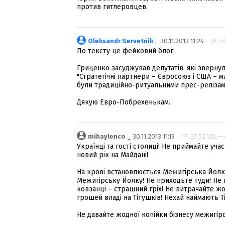
против гитлеровцев.
Oleksandr Servetnik
_ 30.11.2013 11:24
IP: 4
По тексту це фейковий блог.
Гриценко засуджував депутатів, які звернул
"Стратегічні партнери – Євросоюз і США – 
були традиційно-ритуальними прес-релізам
Дякую Евро-Побрехенькам.
mihaylenco
_ 30.11.2013 11:19
IP: 37.52.126.--
Українці та гості столиці! Не приймайте уча
новий рік на Майдані!
На крові встановлюється Межигірська Йолк
Межигірську Йолку! Не приходьте туди! Не п
ковзанці – страшний гріх! Не витрачайте жо
грошей владі на Тітушків! Нехай наймають Ті
Не давайте жодної копійки бізнесу межигір