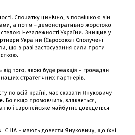
сті. Спочатку цинічно, з посмішкою він
ми, а потім – демонстративно жорстоко
 стелою Незалежності України. Знищив у
артнери України (Євросоюз і Сполучені
и, що в разі застосування сили проти
рсткою.
 від того, якою буде реакція – громадян
 наших стратегічних партнерів.
у по всій країні, має сказати Януковичу
е. Бо якщо промовчить, злякається,
атію і європейське майбутнє доведеться
 і США – мають довести Януковичу, що їхні