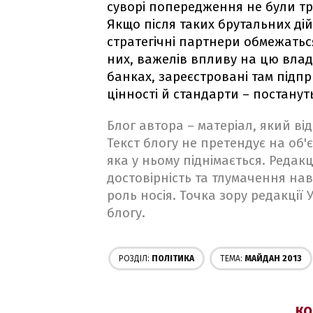
суворі попередження не були т
Якщо після таких брутальних ді
стратегічні партнери обмежаться
них, важелів впливу на цю владу
банках, зареєстровані там підпри
цінності й стандарти – постану
Блог автора – матеріал, який в
Текст блогу не претендує на об'є
яка у ньому піднімається. Редакц
достовірність та тлумачення на
роль носія. Точка зору редакції
блогу.
РОЗДІЛ:
ПОЛІТИКА
ТЕМА:
МАЙДАН 2013
КО