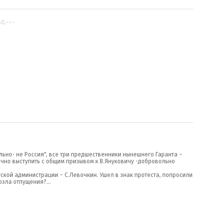
80.---
льно- не Россия", все три предшественники нынешнего Гаранта –
чно выступить с общим призывом к В.Януковичу -добровольно
тской администрации – С.Левочкин. Ушел в знак протеста, попросили
зла отпущения?...