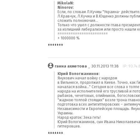
MikolaN:
Ninorov:
Если, по словам Л.Кучмы "Украина- действите
Л.Кравчук, Л.Кучма и В.Ющенко должны публи
сложить полномочия...
Только что ушел с должности глава президен
за излишний либерализм или просто нашли ко
=======================
+ 1000000 %
+++++++
ганна ахметова
_ 30.11.2013 11:38
IP: 93.74.
Юрий Вологжанинов:
Янукович начал войну с народом
в Вильнюсе, продолжил в Киеве. Точно, как Г
началася война..." Сегодня все слова о толпе
народа на исполнителей его трусливой и пот
рыбаков, чечетовых, олийныков, богословских,
"жадною толпой стоящих" возле трона главной
подготовка всех антигитлеровских – антиянуч
Независимости и Европейскую площадь. Януков
Украины.
Народ краток: Зека геть!
Юрий Вологжанинов, сын Ивана Николаевича 
гитлеровцев.
+++++++