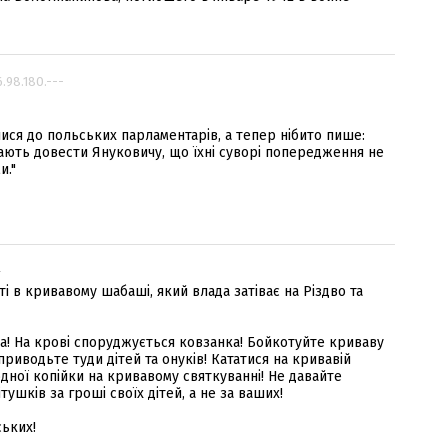
6.98.180.---
ися до польських парламентарів, а тепер нібито пише:
мають довести Януковичу, що їхні суворі попередження не
и."
-
сті в кривавому шабаші, який влада затіває на Різдво та
а! На крові споруджується ковзанка! Бойкотуйте криваву
риводьте туди дітей та онуків! Кататися на кривавій
дної копійки на кривавому святкуванні! Не давайте
тушків за гроші своїх дітей, а не за ваших!
ських!