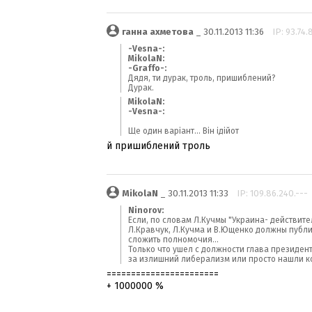
ганна ахметова
_ 30.11.2013 11:36
IP: 93.74.
-Vesna-:
MikolaN:
-Graffo-:
Дядя, ти дурак, троль, пришиблений?
Дурак.
MikolaN:
-Vesna-:
Ще один варіант... Він ідійот
й пришиблений троль
MikolaN
_ 30.11.2013 11:33
IP: 109.86.240.---
Ninorov:
Если, по словам Л.Кучмы "Украина- действите
Л.Кравчук, Л.Кучма и В.Ющенко должны публи
сложить полномочия...
Только что ушел с должности глава президен
за излишний либерализм или просто нашли ко
=======================
+ 1000000 %