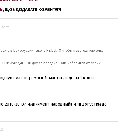
Ь
, ЩОБ ДОДАВАТИ КОМЕНТАРІ
80.---
о даже в Белоруссии такого НЕ БЫЛО чтобы новогоднюю елку
ЕВЫЙ МАЙДАН. Он думал посадив Юлю избавится от своих
ідчув смак перемоги й захотів людської крові
о 2010-2013? Импичмент народный!! Или допустим до
80.---