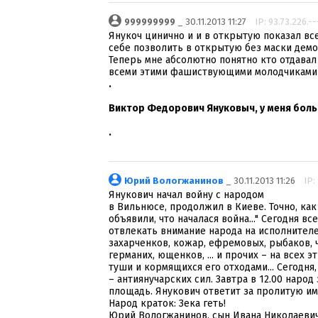
999999999
_ 30.11.2013 11:27
IP: 93.73.226.--
Янукоч цинично и и в открытую показал вс
себе позволить в открытую без маски де
Теперь мне абсолютно понятно кто отдавал
всеми этими фашиствующими молодчиками
.
Виктор Федорович Януковыч, у меня больш
.
Юрий Вологжанинов
_ 30.11.2013 11:26
IP:
Янукович начал войну с народом
в Вильнюсе, продолжил в Киеве. Точно, как
объявили, что началася война..." Сегодня вс
отвлекать внимание народа на исполнителе
захарченков, кожар, ефремовых, рыбаков, 
германих, ющенков, ... и прочих – на всех
туши и кормящихся его отходами... Сегодня
– антиянучарских сил. Завтра в 12.00 наро
площадь. Янукович ответит за пролитую им 
Народ краток: Зека геть!
Юрий Вологжанинов, сын Ивана Николаевич