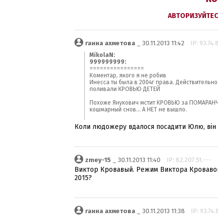
АВТОРИЗУЙТЕС
ганна ахметова
_ 30.11.2013 11:42
IP: 93.74.
MikolaN:
999999999:
================
Коментар, якого я не робив
Инесса ты была в 2004г права. Действительн
поливали КРОВЬЮ ДЕТЕЙ
Похоже Янукович мстит КРОВЬЮ за ПОМАРАНЧ
кошмарный снов... А НЕТ не вышло.
Коли людожеру вдалося посадити Юлю, він в
zmey-15
_ 30.11.2013 11:40
IP: 82.207.51.---
Виктор Кровавый. Режим Виктора Кровавог
2015?
ганна ахметова
_ 30.11.2013 11:38
IP: 93.74.