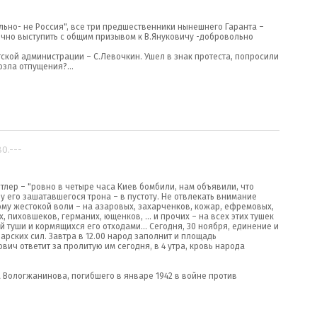
льно- не Россия", все три предшественники нынешнего Гаранта –
чно выступить с общим призывом к В.Януковичу -добровольно
тской администрации – С.Левочкин. Ушел в знак протеста, попросили
зла отпущения?...
80.---
итлер – "ровно в четыре часа Киев бомбили, нам объявили, что
 у его зашатавшегося трона – в пустоту. Не отвлекать внимание
ому жестокой воли – на азаровых, захарченков, кожар, ефремовых,
 пиховшеков, германих, ющенков, ... и прочих – на всех этих тушек
 туши и кормящихся его отходами... Сегодня, 30 ноября, единение и
арских сил. Завтра в 12.00 народ заполнит и площадь
ич ответит за пролитую им сегодня, в 4 утра, кровь народа
Вологжанинова, погибшего в январе 1942 в войне против