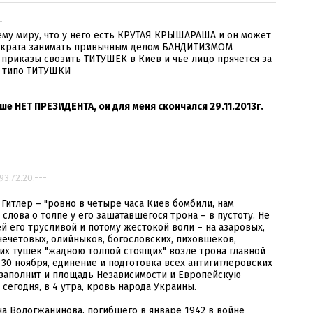
-
ему миру, что у него есть КРУТАЯ КРЫШАРАША и он может
мократа занимать привычным делом БАНДИТИЗМОМ
 приказы свозить ТИТУШЕК в Киев и чье лицо прячется за
 типо ТИТУШКИ
е НЕТ ПРЕЗИДЕНТА, он для меня скончался 29.11.2013г.
 93.72.20.---
 Гитлер – "ровно в четыре часа Киев бомбили, нам
е слова о толпе у его зашатавшегося трона – в пустоту. Не
й его трусливой и потому жестокой воли – на азаровых,
чечетовых, олийныков, богословских, пиховшеков,
 этих тушек "жадною толпой стоящих" возле трона главной
, 30 ноября, единение и подготовка всех антигитлеровских
д заполнит и площадь Независимости и Европейскую
сегодня, в 4 утра, кровь народа Украины.
а Вологжанинова, погибшего в январе 1942 в войне