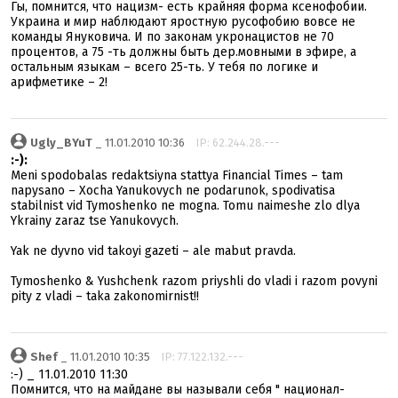
Гы, помнится, что нацизм- есть крайняя форма ксенофобии.
Украина и мир наблюдают яростную русофобию вовсе не
команды Януковича. И по законам укронацистов не 70
процентов, а 75 -ть должны быть дер.мовными в эфире, а
остальным языкам – всего 25-ть. У тебя по логике и
арифметике – 2!
Ugly_BYuT
_ 11.01.2010 10:36
IP: 62.244.28.---
:-):
Meni spodobalas redaktsiyna stattya Financial Times – tam
napysano – Xocha Yanukovych ne podarunok, spodivatisa
stabilnist vid Tymoshenko ne mogna. Tomu naimeshe zlo dlya
Ykrainy zaraz tse Yanukovych.
Yak ne dyvno vid takoyi gazeti – ale mabut pravda.
Tymoshenko & Yushchenk razom priyshli do vladi i razom povyni
pity z vladi – taka zakonomirnist!!
Shef
_ 11.01.2010 10:35
IP: 77.122.132.---
:-) _ 11.01.2010 11:30
Помнится, что на майдане вы называли себя " национал-