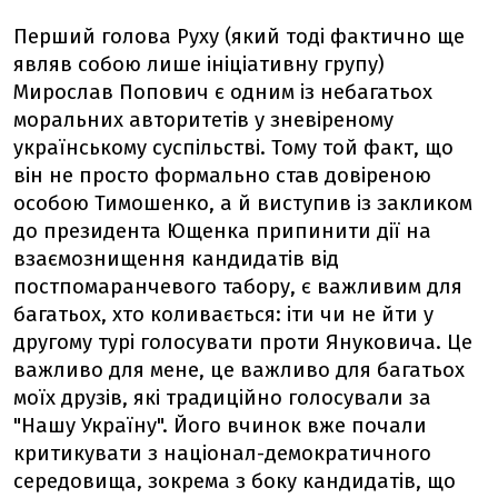
Перший голова Руху (який тоді фактично ще
являв собою лише ініціативну групу)
Мирослав Попович є одним із небагатьох
моральних авторитетів у зневіреному
українському суспільстві. Тому той факт, що
він не просто формально став довіреною
особою Тимошенко, а й виступив із закликом
до президента Ющенка припинити дії на
взаємознищення кандидатів від
постпомаранчевого табору, є важливим для
багатьох, хто коливається: іти чи не йти у
другому турі голосувати проти Януковича. Це
важливо для мене, це важливо для багатьох
моїх друзів, які традиційно голосували за
"Нашу Україну". Його вчинок вже почали
критикувати з націонал-демократичного
середовища, зокрема з боку кандидатів, що