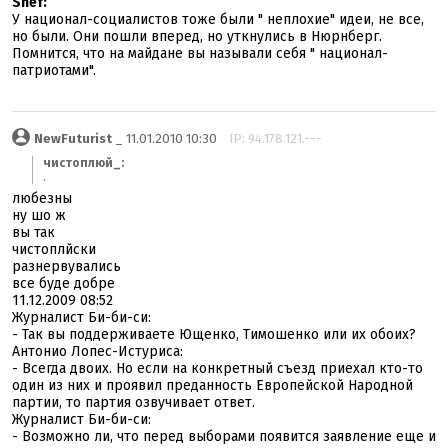
Shef:
У национал-социалистов тоже были " неплохие" идеи, не все,
но были. Они пошли вперед, но уткнулись в Нюрнберг.
Помнится, что на майдане вы называли себя " национал-
патриотами".
NewFuturist
_ 11.01.2010 10:30
IP: 94.178.121.---
чистоплюй_:
.
любезны
ну шо ж
вы так
чистоплйски
разнервувались
все буде добре
11.12.2009 08:52
Журналист Би-би-си:
- Так вы поддерживаете Ющенко, Тимошенко или их обоих?
Антонио Лопес-Истуриса:
- Всегда двоих. Но если на конкретный съезд приехал кто-то
один из них и проявил преданность Европейской Народной
партии, то партия озвучивает ответ.
Журналист Би-би-си:
- Возможно ли, что перед выборами появится заявление еще и