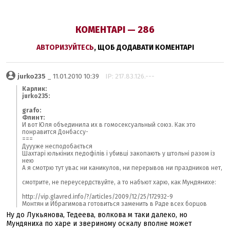
КОМЕНТАРІ — 286
АВТОРИЗУЙТЕСЬ
, ЩОБ ДОДАВАТИ КОМЕНТАРІ
jurko235
_ 11.01.2010 10:39
IP: 217.83.126.---
Карлик:
jurko235:
grafo:
Флинт:
И вот Юля объединила их в гомосексуальный союз. Как это
понравится Донбассу-
===
Дуууже несподобається
Шахтарі юлькіних педофілів і убивці закопають у штольні разом із
нею
А я смотрю тут увас ни каникулов, ни перерывов ни праздников нет,
смотрите, не переусердствуйте, а то набъют харю, как Мундянихе:
http://vip.glavred.info/?/articles/2009/12/25/172932-9
Монтян и Ибрагимова готовиться заменить в Раде всех борцов
Ну до Лукьянова, Тедеева, волкова м таки далеко, но
Мундяниха по харе и звериному оскалу вполне может