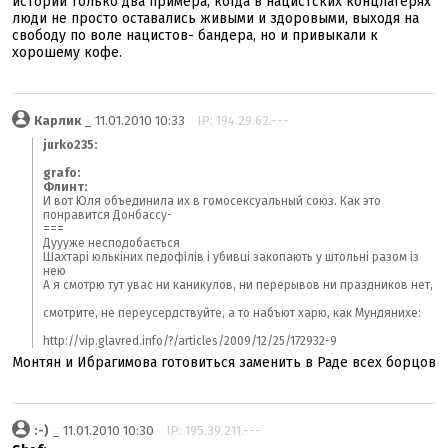
истории только два примера, когда в нацистских концлагерях
люди не просто оставались живыми и здоровыми, выходя на
свободу по воле нацистов- бандера, но и привыкали к
хорошему кофе.
Карлик
_ 11.01.2010 10:33
IP: 194.29.62.---
jurko235:
grafo:
Флинт:
И вот Юля объединила их в гомосексуальный союз. Как это
понравится Донбассу-
===
Дуууже несподобається
Шахтарі юлькіних педофілів і убивці закопають у штольні разом із
нею
А я смотрю тут увас ни каникулов, ни перерывов ни праздников нет,
смотрите, не переусердствуйте, а то набъют харю, как Мундянихе:
http://vip.glavred.info/?/articles/2009/12/25/172932-9
Монтян и Ибрагимова готовиться заменить в Раде всех борцов
:-)
_ 11.01.2010 10:30
IP: 195.39.211.---