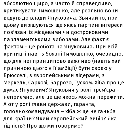
абсолютно щиро, а часто й справедливо,
критикувати Тимошенко, але реально вони
ведуть до влади Януковича. Звичайно, при
цьому вирішуються ще якісь партійні інтереси
пов'язані із місцевими чи достроковими
парламентськими виборами. Але факт є
фактом – це робота на Януковича. При всій
критиці і навіть боязні Тимошенко, очевидно,
що для неї принципово важливо (навіть хай
причиною цього є її амбіції) бути своєю у
Брюсселі, з європейськими лідерами, з
Меркель, Саркозі, Баррозо, Туском. Хіба про це
думає Янукович? Янукович у ролі прем'єра –
неприємно, але це ще якось можна пережити.
А от у ролі глави держави, гаранта,
головнокомандувача – хіба ж це не ганьба
для країни? Який європейський вибір? Яка
гідність? Про що ми говоримо?