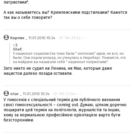
патриотами".
А как называетесь вы? Кремлевскими подстилками? Кажется
так вы о себе говорите?
Карлик
_ 11.01.2010 10:34
IP: 194.29.62.---
:-):
Shef:
У национал-социалистов тоже были " неплохие" идеи, не все, но
были. Они пошли вперед, но уткнулись в Нюрнберг. Помнится, что
на майдане вы называли себя " национал-патриотами".
Зато никто не судил ни Ленина, ни Мао, которые даже
нацистов далеко позади оставили.
otar
_ 11.01.2010 10:34
IP: 195.72.144.---
У гомосеків є спеціальний термін для публічного визнання
своєї гомосексуальності – coming out. Думаю, цілком доречно
поширити цей термін на політологів, журналістів та інших,
кому за нормальною професійною орієнтацією варто бути
безсторонніми.