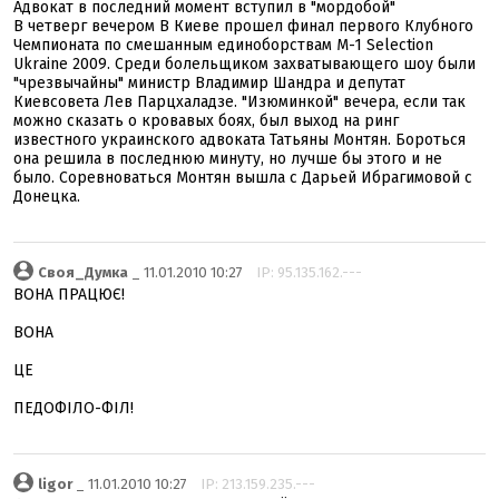
Адвокат в последний момент вступил в "мордобой"
В четверг вечером В Киеве прошел финал первого Клубного
Чемпионата по смешанным единоборствам М-1 Selection
Ukraine 2009. Среди болельщиком захватывающего шоу были
"чрезвычайны" министр Владимир Шандра и депутат
Киевсовета Лев Парцхаладзе. "Изюминкой" вечера, если так
можно сказать о кровавых боях, был выход на ринг
известного украинского адвоката Татьяны Монтян. Бороться
она решила в последнюю минуту, но лучше бы этого и не
было. Соревноваться Монтян вышла с Дарьей Ибрагимовой с
Донецка.
Своя_Думка
_ 11.01.2010 10:27
IP: 95.135.162.---
ВОНА ПРАЦЮЄ!
ВОНА
ЦЕ
ПЕДОФІЛО-ФІЛ!
ligor
_ 11.01.2010 10:27
IP: 213.159.235.---