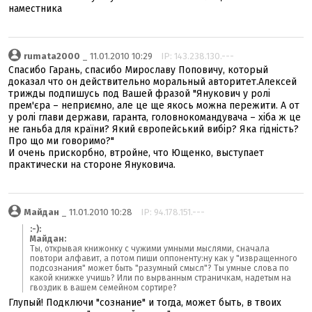
наместника
rumata2000
_ 11.01.2010 10:29
IP: 143.238.130.---
Спасибо Гарань, спасибо Мирославу Поповичу, который
доказал что он действительно моральный авторитет.Алексей
трижды подпишусь под Вашей фразой "Янукович у ролі
прем'єра – неприємно, але це ще якось можна пережити. А от
у ролі глави держави, гаранта, головнокомандувача – хіба ж це
не ганьба для країни? Який європейський вибір? Яка гідність?
Про що ми говоримо?"
И очень прискорбно, втройне, что Ющенко, выступает
практически на стороне Януковича.
Майдан
_ 11.01.2010 10:28
IP: 94.178.151.---
:-):
Майдан:
Ты, открывая книжонку с чужими умными мыслями, сначала
повтори алфавит, а потом пиши оппоненту:ну как у "извращенного
подсознания" может быть "разумный смысл"? Ты умные слова по
какой книжке учишь? Или по вырванным страничкам, надетым на
гвоздик в вашем семейном сортире?
Глупый! Подключи "сознание" и тогда, может быть, в твоих