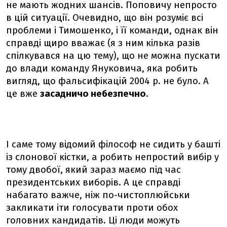
не мають жодних шансів. Поповичу непросто
в цій ситуації. Очевидно, що він розуміє всі
проблеми і Тимошенко, і її команди, однак він
справді щиро вважає (я з ним кілька разів
спілкувався на цю тему), що не можна пускати
до влади команду Януковича, яка робить
вигляд, що фальсифікацій 2004 р. не було. А
це вже
засадничо небезпечно
.
І саме тому відомий філософ не сидить у башті
із слонової кістки, а робить непростий вибір у
тому двобої, який зараз маємо під час
президентських виборів. А це справді
набагато важче, ніж по-чистоплюйськи
закликати іти голосувати проти обох
головних кандидатів. Ці люди можуть