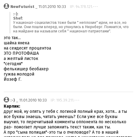
NewFuturist
_ 11.01.2010 10:33
IP: 94.178.121.---
:-):
Shef:
У национал-социалистов тоже были " неплохие" идеи, не все, но
были. Они пошли вперед, но уткнулись в Нюрнберг. Помнится, что
на майдане вы называли себя " национал-патриотами".
это так...
шайка янека
на сеидесят процентоа
ЭТО ПРОТОФАША
а желтый листок
"сегодня"
фелькишер беобахер
гужва молодой
Йозеф Г.
:-)
_ 11.01.2010 10:33
IP: 195.39.211.---
Карлик:
друг мой, ну опять у тебя с логикой полный крах, хотя... а ты
все буквы знаешь, читать умеешь? Если уже все буквы
выучил, то перечитывай комменты оппонента по несколько
раз- помогает лучше запомнить текст таким, как ты.
А про "сына полицая"-это ты о пчеловоде? А то в нашей