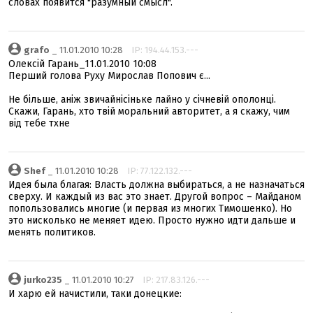
словах появится "разумный смысл".
grafo
_ 11.01.2010 10:28
IP: 194.44.153.---
Олексій Гарань_11.01.2010 10:08
Перший голова Руху Мирослав Попович є...
Не більше, аніж звичайнісіньке лайно у січневій ополонці.
Скажи, Гарань, хто твій моральний авторитет, а я скажу, чим
від тебе тхне
Shef
_ 11.01.2010 10:28
IP: 77.122.132.---
Идея была благая: Власть должна выбираться, а не назначаться
сверху. И каждый из вас это знает. Другой вопрос – Майданом
попользовались многие (и первая из многих Тимошенко). Но
это нисколько не меняет идею. Просто нужно идти дальше и
менять политиков.
jurko235
_ 11.01.2010 10:27
IP: 217.83.126.---
И харю ей начистили, таки донецкие: