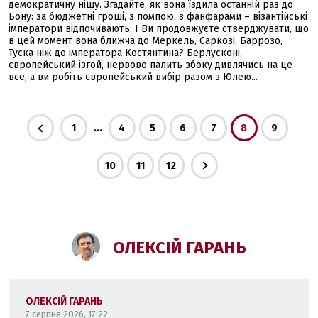
демократичну нішу. Згадайте, як вона їздила останній раз до
Бону: за бюджетні гроші, з помпою, з фанфарами – візантійські
імператори відпочивають. І Ви продовжуєте стверджувати, що
в цей момент вона ближча до Меркель, Саркозі, Баррозо,
Туска ніж до імператора Костянтина? Берлусконі,
європейський ізгой, нервово палить збоку дивлячись на це
все, а ви робіть європейський вибір разом з Юлею...
...
1
4
5
6
7
8
9
10
11
12
ОЛЕКСІЙ ГАРАНЬ
ОЛЕКСІЙ ГАРАНЬ
7 серпня 2026, 17:22