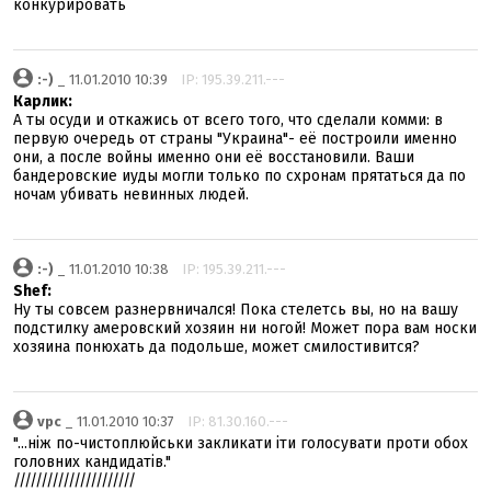
конкурировать
:-)
_ 11.01.2010 10:39
IP: 195.39.211.---
Карлик:
А ты осуди и откажись от всего того, что сделали комми: в
первую очередь от страны "Украина"- её построили именно
они, а после войны именно они её восстановили. Ваши
бандеровские иуды могли только по схронам прятаться да по
ночам убивать невинных людей.
:-)
_ 11.01.2010 10:38
IP: 195.39.211.---
Shef:
Ну ты совсем разнервничался! Пока стелетсь вы, но на вашу
подстилку амеровский хозяин ни ногой! Может пора вам носки
хозяина понюхать да подольше, может смилостивится?
vpc
_ 11.01.2010 10:37
IP: 81.30.160.---
"...ніж по-чистоплюйськи закликати іти голосувати проти обох
головних кандидатів."
//////////////////////