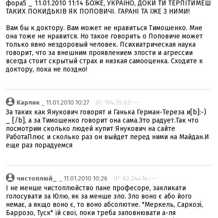
фора5 _ 11.01.2010 11:14 БОЖЕ, УКРАЇНО, ДОКИ ТИ ТЕРПІТИМЕШ
ТАКИХ ПОКИДЬКІВ ЯК ПОПОВИЧІ. ГАРАНІ ТА ІЖЕ З НИМИ!
Вам бы к доктору. Вам может не нравиться Тимошенко. Мне
она тоже не нравится. Но такое говорить о Поповиче может
только явно нездоровый человек. Психиатрическая наука
говорит, что за внешним проявлением злости и агрессии
всегда стоит скрытый страх и низкая самооценка. Сходите к
доктору, пока не поздно!
Карлик
_ 11.01.2010 10:27
IP: 194.29.62.---
За таких как Янукович говорят и Ганька Герман-Тереза и[b]:-)
_ [/b], а за Тимошенко говорит она сама.Это радует.Так что
посмотрим сколько людей купит Янукович на сайте
РаботаПлюс и сколько раз он выйдет перед ними на Майдан.И
еще раз порадуемся
чистоплюй_
_ 11.01.2010 10:26
IP: 62.244.14.---
І не менше чистоплюйство пане професоре, закликати
голосувати за Юлю, як за менше зло. Зло воно є або його
немає, а якщо воно є, то воно абсолютне. "Меркель, Саркозі,
Баррозо, Туск" їй свої, поки треба заповнювати а-ля