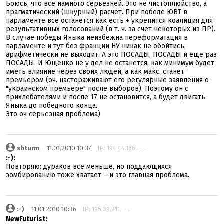
Боюсь, что все намного серьезней. Это не чистоплюйство, а
прагматический (шкурный) расчет. При победе ЮВТ в
парламенте все останется как есть + укрепится коалиция для
результативных голосований (в т. ч. за счет некоторых из ПР).
В случае победы Яныка неизбежна переформатация в
парламенте и тут без фракции НУ никак не обойтись,
арифметически не выходит. А это ПОСАДЫ, ПОСАДЫ и еще раз
ПОСАДЫ. И Ющенко не у дел не останется, как минимум будет
иметь влияние через своих людей, а как макс. станет
премьером (оч. настораживают его регулярные заявления о
"украинском премьере" после выборов). Поэтому он с
прихлебателями и после 17 не остановится, а будет двигать
Яныка до победного конца.
Это оч серьезная проблема)
shturm
_ 11.01.2010 10:37
IP: 194.44.166.---
:-):
Повторяю: дураков все меньше, но поддающихся
зомбированию тоже хватает – и это главная проблема.
:-)
_ 11.01.2010 10:36
IP: 195.39.211.---
NewFuturist: