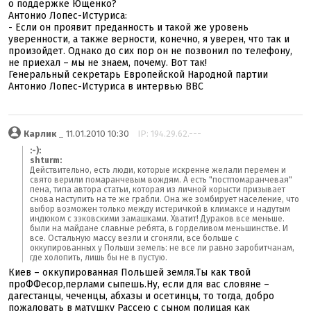
о поддержке Ющенко?
Антонио Лопес-Истуриса:
- Если он проявит преданность и такой же уровень
уверенности, а также верности, конечно, я уверен, что так и
произойдет. Однако до сих пор он не позвонил по телефону,
не приехал – мы не знаем, почему. Вот так!
Генеральный секретарь Европейской Народной партии
Антонио Лопес-Истуриса в интервью BBC
Карлик
_ 11.01.2010 10:30
IP: 194.29.62.---
:-):
shturm:
Действительно, есть люди, которые искренне желали перемен и
свято верили помаранчевым вождям. А есть "постпомаранчевая"
пена, типа автора статьи, которая из личной корысти призывает
снова наступить на те же грабли. Она же зомбирует население, что
выбор возможен только между истеричкой в климаксе и надутым
индюком с зэковскими замашками. Хватит! Дураков все меньше.
были на майдане славные ребята, в горделивом меньшинстве. И
все. Остальную массу везли и сгоняли, все больше с
оккупированных у Польши земель: не все ли равно заробитчанам,
где холопить, лишь бы не в пустую.
Киев – оккупированная Польшей земля.Ты как твой
проФФесор,перлами сыпешь.Ну, если для вас словяне –
дагестанцы, чеченцы, абхазы и осетинцы, то тогда, добро
пожаловать в матушку Рассею с сыном полицая как