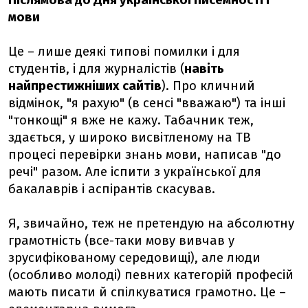
Післямова до Дня української писемності і
мови
Це – лише деякі типові помилки і для
студентів, і для журналістів (
навіть
найпрестижніших сайтів
). Про кличний
відмінок, "я рахую" (в сенсі "вважаю") та інші
"тонкощі" я вже не кажу. Табачник теж,
здається, у широко висвітленому на TB
процесі перевірки знань мови, написав "до
речі" разом. Але іспити з української для
бакалаврів і аспірантів скасував.
Я, звичайно, теж не претендую на абсолютну
грамотність (все-таки мову вивчав у
зрусифікованому середовищі), але люди
(особливо молоді) певних категорій професій
мають писати й спілкуватися грамотно. Це –