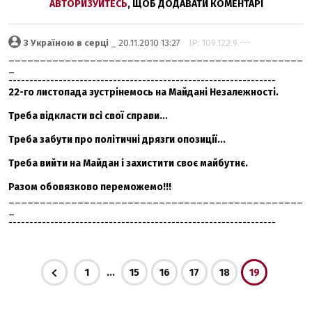
АВТОРИЗУЙТЕСЬ
, ЩОБ ДОДАВАТИ КОМЕНТАРІ
З Україною в серці
_ 20.11.2010 13:27
IP: 109.122.9.---
_______________________________________________
_
----------------------------------------------------------------
22-го листопада зустрінемось на Майдані Незалежності.
Треба відкласти всі свої справи...
Треба забути про політичні дрязги опозиції...
Треба вийти на Майдан і захистити своє майбутнє.
Разом обовязково переможемо!!!
_______________________________________________
_
----------------------------------------------------------------
...
1
15
16
17
18
19