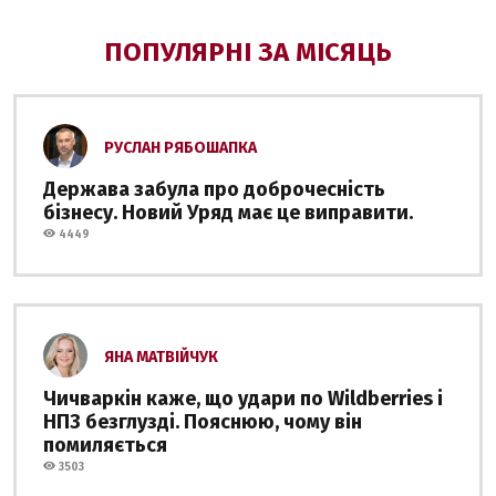
ПОПУЛЯРНІ ЗА МІСЯЦЬ
РУСЛАН РЯБОШАПКА
Держава забула про доброчесність
бізнесу. Новий Уряд має це виправити.
4449
ЯНА МАТВІЙЧУК
Чичваркін каже, що удари по Wildberries і
НПЗ безглузді. Пояснюю, чому він
помиляється
3503