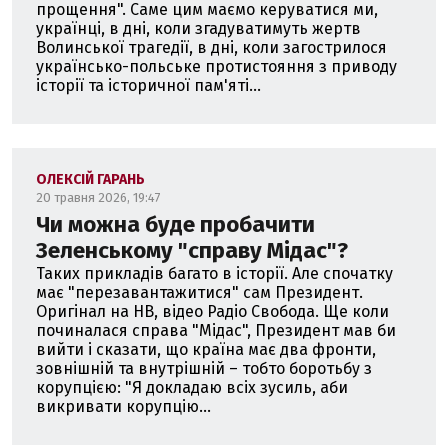
прощення". Саме цим маємо керуватися ми,
українці, в дні, коли згадуватимуть жертв
Волинської трагедії, в дні, коли загострилося
українсько-польське протистояння з приводу
історії та історичної пам'яті...
ОЛЕКСІЙ ГАРАНЬ
20 травня 2026, 19:47
Чи можна буде пробачити
Зеленському "справу Мідас"?
Таких прикладів багато в історії. Але спочатку
має "перезавантажитися" сам Президент.
Оригінал на НВ, відео Радіо Свобода. Ще коли
починалася справа "Мідас", Президент мав би
вийти і сказати, що країна має два фронти,
зовнішній та внутрішній – тобто боротьбу з
корупцією: "Я докладаю всіх зусиль, аби
викривати корупцію...