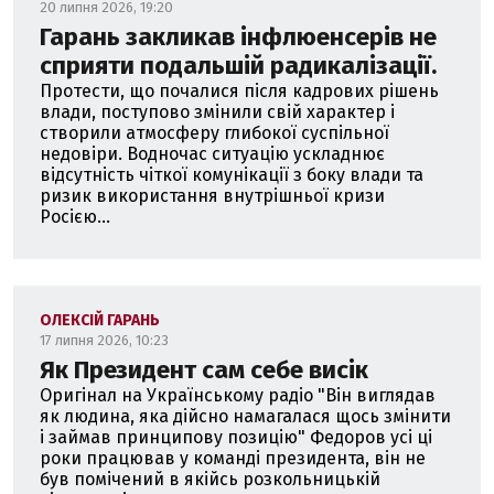
20 липня 2026, 19:20
Гарань закликав інфлюенсерів не
сприяти подальшій радикалізації.
Протести, що почалися після кадрових рішень
влади, поступово змінили свій характер і
створили атмосферу глибокої суспільної
недовіри. Водночас ситуацію ускладнює
відсутність чіткої комунікації з боку влади та
ризик використання внутрішньої кризи
Росією...
ОЛЕКСІЙ ГАРАНЬ
17 липня 2026, 10:23
Як Президент сам себе висік
Оригінал на Українському радіо "Він виглядав
як людина, яка дійсно намагалася щось змінити
і займав принципову позицію" Федоров усі ці
роки працював у команді президента, він не
був помічений в якійсь розкольницькій