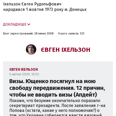
Іхельзон Євген Рудольфович
народився 1 жовтня 1973 року м. Донецьк
Закінчив школу #54 , хімічний клас, всю школу грав у
ДОКЛАДНІШЕ
гандбол, хуліганіл
Технічна освіта - складач вручну, коректор, СПТУ 117,
Блог зареєстрований: 28 липня 2008
Усього записів: 325
м. Донецьк
Вища закінчена, Донецький інститут соцільної освіти,
історія релігії, релігієзнавство.
ЄВГЕН ІХЕЛЬЗОН
Вища незакінчена, Донецький державний
університет - російська мова та література
Розлучений, маю сина
Працював:
ЄВГЕН ІХЕЛЬЗОН
- лаборант кабінета хімії СШ №25 м. Донецьк, 1990
5 квітня 2009, 10:52
- пліточник 3-го розряду "Донбассотделстрой", 1991
Визы. Ющенко посягнул на мою
- редактор будійського видавництва "Махасангха" -
свободу передвижения. 12 причин,
1991-1994
чтобы не вводить визы (Апдейт)
- викладач історії України - Середня школа села
Похоже, что безумие окончательно поразило
Новобахмутовка Ясиноватського району Донецької
секретариат президента. После заявления г-на
області, 1993
Попова (кстати, какие у него полномочия?) о
- викладач історії релігії - СШ №37 м. Донецьк, 1993
том, что Украина собирается ввести визовый