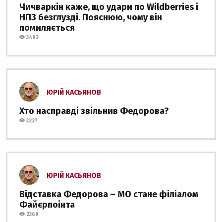
Чичваркін каже, що удари по Wildberries і
НПЗ безглузді. Пояснюю, чому він
помиляється
3492
ЮРІЙ КАСЬЯНОВ
Хто насправді звільнив Федорова?
3227
ЮРІЙ КАСЬЯНОВ
Відставка Федорова – МО стане філіалом
Файєрпоінта
2369