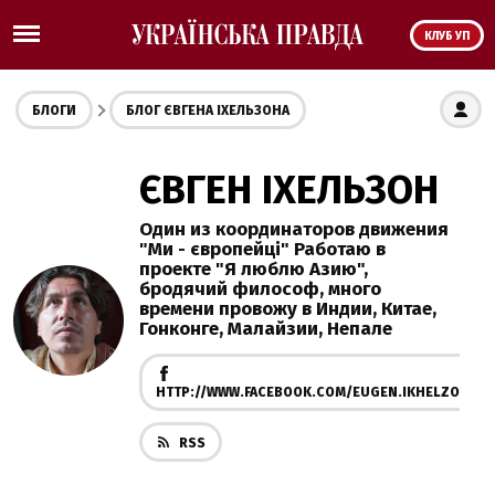
КЛУБ УП
БЛОГИ
БЛОГ ЄВГЕНА ІХЕЛЬЗОНА
ЄВГЕН ІХЕЛЬЗОН
Один из координаторов движения
"Ми - європейці" Работаю в
проекте "Я люблю Азию",
бродячий философ, много
времени провожу в Индии, Китае,
Гонконге, Малайзии, Непале
HTTP://WWW.FACEBOOK.COM/EUGEN.IKHELZON
RSS