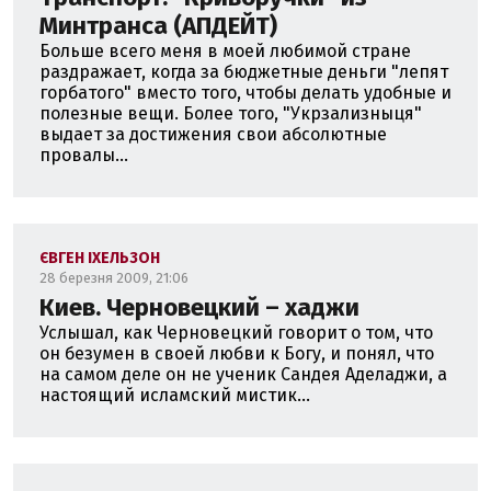
Москві, 1990 рік
Минтранса (АПДЕЙТ)
Майдан - 2004, так
Політичні погляди: здоровий глузд, махрова
Больше всего меня в моей любимой стране
антісовєтчіна, радікальна екологія,
раздражает, когда за бюджетные деньги "лепят
горбатого" вместо того, чтобы делать удобные и
Мови: англійська, польська, трохи німецька
полезные вещи. Более того, "Укрзализныця"
Був приблизно у 50 країнах світу, з них довго у
выдает за достижения свои абсолютные
Німеччині, Індії та Ізраїлі.
провалы...
Буддіст, маю вчителя, за яким хожу вже 21 рік
http://www.facebook.com/profile.php?id=1123714522
Junsei Terasawa
Делегат всесвітнього буддійського форуму у 2011 році,
м. Делі
ЄВГЕН ІХЕЛЬЗОН
хобі - збираю пластикові пляшки та здаю в
28 березня 2009, 21:06
приймальний пункт, чай, гандбол ( команди нема)
Киев. Черновецкий – хаджи
Услышал, как Черновецкий говорит о том, что
он безумен в своей любви к Богу, и понял, что
на самом деле он не ученик Сандея Аделаджи, а
настоящий исламский мистик...