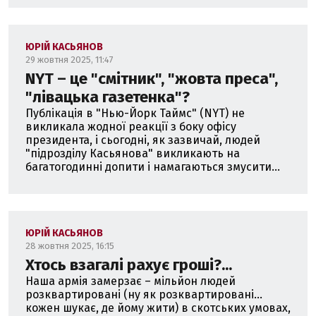
ЮРІЙ КАСЬЯНОВ
29 жовтня 2025, 11:47
NYT – це "смітник", "жовта преса",
"лівацька газетенка"?
Публікація в "Нью-Йорк Таймс" (NYT) не
викликала жодної реакції з боку офісу
президента, і сьогодні, як зазвичай, людей
"підрозділу Касьянова" викликають на
багатогодинні допити і намагаються змусити...
ЮРІЙ КАСЬЯНОВ
28 жовтня 2025, 16:15
Хтось взагалі рахує гроші?...
Наша армія замерзає – мільйон людей
розквартировані (ну як розквартировані...
кожен шукає, де йому жити) в скотських умовах,