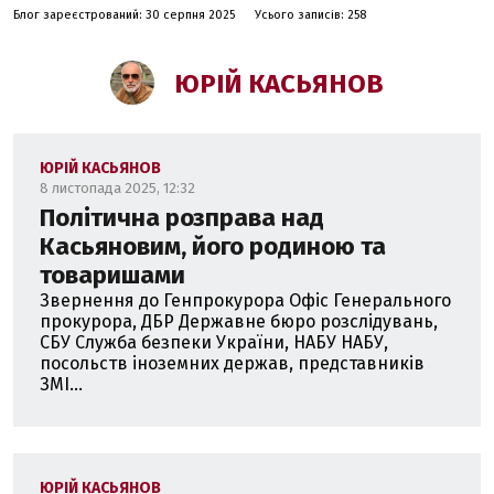
офіцер Збройних Сил України. Засновник
Блог зареєстрований: 30 серпня 2025
Усього записів: 258
волонтерського фонду підтримки далеких
безпілотних бомбардувань В-52 -
https://b52.org.ua/
ЮРІЙ КАСЬЯНОВ
ЮРІЙ КАСЬЯНОВ
8 листопада 2025, 12:32
Політична розправа над
Касьяновим, його родиною та
товаришами
Звернення до Генпрокурора Офіс Генерального
прокурора, ДБР Державне бюро розслідувань,
СБУ Служба безпеки України, НАБУ НАБУ,
посольств іноземних держав, представників
ЗМІ...
ЮРІЙ КАСЬЯНОВ