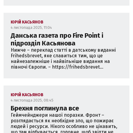
ЮРІЙ КАСЬЯНОВ
4 листопада 2025, 11:04
Данська газета про Fire Point і
підрозділ Касьянова
Нижче – переклад статті в датському виданні
Frihedsbrevet, яке славиться тим, що це
найнезалежніше і найвільніше видання на
півночі Європи. – https://frihedsbrevet...
ЮРІЙ КАСЬЯНОВ
4 листопада 2025, 08:45
Брехня поглинула все
Геймчейнджери нашої поразки. Фронт –
розглядається як необхідне зло, що пожирає
людей і ресурси. Нікого особливо не цікавить,
що там відбувається, головне, щоб звідти не