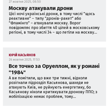
27 жовтня 2025, 08:50
Москву атакували дрони
Цієї ночі українські дрони, в тому числі "щось
реактивне" – типу "дронів-ракет" або
"Фламінго" – атакували москву. Ворог
повідомляє про збиття 40 цілей в московському
регіоні, в тому числі 34 – що летіли на москву...
ЮРІЙ КАСЬЯНОВ
26 жовтня 2025, 17:53
Все точно за Оруеллом, як у романі
"1984"
А ви помітили, що вже три тижні, відколи
розігнали підрозділ Касьянова, шахеди не
атакують Київ, не руйнують енергетику, бо
Касьянову ніколи критикувати дронову ППО; з
мобілізацією немає проблем, тому...