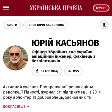
КЛУБ УП
БЛОГИ
БЛОГ ЮРІЯ КАСЬЯНОВА
ЮРІЙ КАСЬЯНОВ
Офіцер Збройних сил України,
авіаційний інженер, фахівець з
безпілотників
BRTCOMUA/
RSS
Активний учасник Помаранчевої революції та
революції Гідності, журналіст, підприємець, з 2014
року волонтер та доброволець, засновник та
керівник проєктів з розробки БПЛА, брав участь у
ДОКЛАДНІШЕ
розробці десятків типів дронів. З 24.02.2022 — на війні,