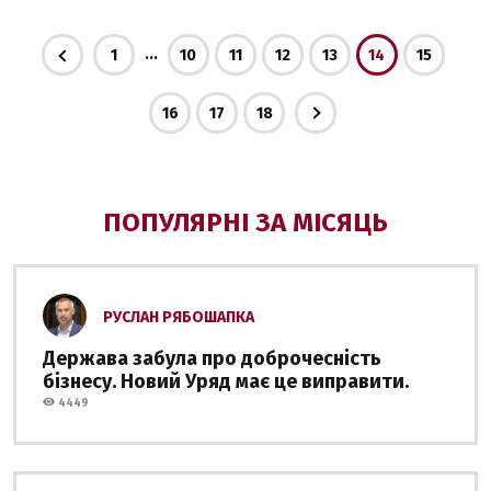
...
1
10
11
12
13
14
15
16
17
18
ПОПУЛЯРНІ ЗА МІСЯЦЬ
РУСЛАН РЯБОШАПКА
Держава забула про доброчесність
бізнесу. Новий Уряд має це виправити.
4449