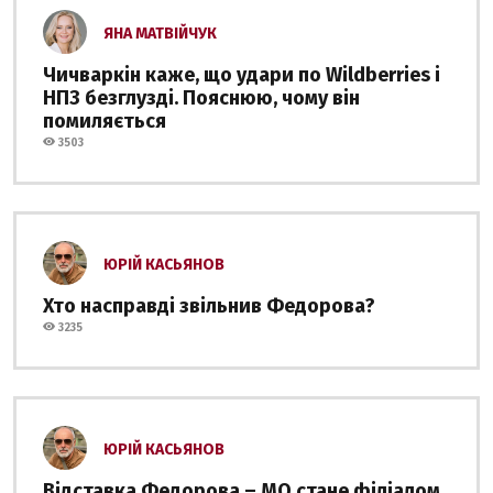
ЯНА МАТВІЙЧУК
Чичваркін каже, що удари по Wildberries і
НПЗ безглузді. Пояснюю, чому він
помиляється
3503
ЮРІЙ КАСЬЯНОВ
Хто насправді звільнив Федорова?
3235
ЮРІЙ КАСЬЯНОВ
Відставка Федорова – МО стане філіалом