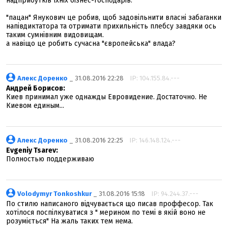
надприбутків їхніх бізнес-господарів.
"пацан" Янукович це робив, щоб задовільнити власні забаганки
напівдиктатора та отримати прихильність плебсу завдяки ось
таким сумнівним видовищам.
а навіщо це робить сучасна "європейська" влада?
Алекс Доренко
_ 31.08.2016 22:28
IP: 104.155.84.---
Андрей Борисов:
Киев принимал уже однажды Евровидение. Достаточно. Не
Киевом единым...
Алекс Доренко
_ 31.08.2016 22:25
IP: 146.148.124.---
Evgeniy Tsarev:
Полностью поддерживаю
Volodymyr Tonkoshkur
_ 31.08.2016 15:18
IP: 94.244.37.---
По стилю написаного відчувається що писав проффесор. Так
хотілося поспілкуватися з " мерином по темі в якій воно не
розуміється" На жаль таких тем нема.