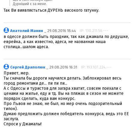
Дурніший є за мене.
Так Ви виявляєтьться ДУРЕНЬ високого гатунку.
Анатолий Манин
_ 29.08.2016 18:44
IP: 130.211.56.---
в одессе должен быть праздник, так как джамала по дедушке,
еврейка., а как известно, адеса, не названная наша
столица...шалом адеса.
Сергей Драполюк
_ 29.08.2016 16:31
IP: 193.107.224.---
Привет, мер.
Ты сначала бы дороги научился делать. Заблокировал весь
город ремонтами де... пи пи пи...
А с Одессы и туристов для загара хватит, совсем поехали с
ценами на жилье, еду и тд. Вы на пляжах в сезон не можете
порядок сделать, куда вам конкурс.
Про Львов не знаю, не был, но мер очень подозрительный
типок).
Думаю предложить должен победитель конкурса, ведь это ЕЕ
заслуга.
Спроси у Джамалы!