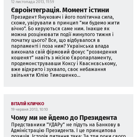
12 листопада 2013, 11:59
Євроінтеграція. Момент істини
Президент Янукович і його політична сила,
схоже, увірували в принцип "ми будемо жити
вічно". Бо керуються саме ним. Інакше як
можна розцінювати події минулого тижня і
початку цього? Все, що відбувалося в
парламенті і поза ним? Українська влада
виконала свій фірмовий фокус "розведення
кошенят" навіть з місією Європарламенту,
продемонструвавши Коксу і Кваснєвському,
вже відкрито і зухвало, своє небажання
звільняти Юлію Тимошенко...
ВІТАЛІЙ КЛИЧКО
19 червня 2013, 10:10
Чому ми не йдемо до Президента
Представники "УДАРу" не підуть на Банкову в
Адміністрацію Президента. І це принципова
позиція. Історія питання така: За три роки свого