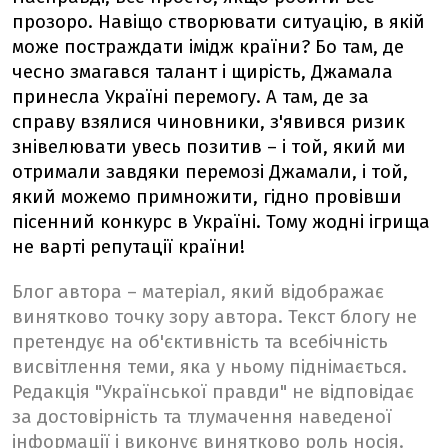
прозоро. Навіщо створювати ситуацію, в якій
може постраждати імідж країни? Бо там, де
чесно змагався талант і щирість, Джамала
принесла Україні перемогу. А там, де за
справу взялися чиновники, з'явився ризик
знівелювати увесь позитив – і той, який ми
отримали завдяки перемозі Джамали, і той,
який можемо примножити, гідно провівши
пісенний конкурс в Україні. Тому жодні ігрища
не варті репутації країни!
Блог автора – матеріал, який відображає
винятково точку зору автора. Текст блогу не
претендує на об'єктивність та всебічність
висвітлення теми, яка у ньому піднімається.
Редакція "Української правди" не відповідає
за достовірність та тлумачення наведеної
інформації і виконує винятково роль носія.