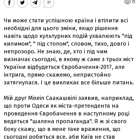
72
31
Чи може стати успішною країна і втілити всі
необхідні для цього зміни, якщо рішення
навіть щодо культурних подій ухвалюють "під
килимом", " під столом", словом, тихо, довго і
непрозоро. Не знаю, де, хто і під чим
визначає сьогодні, в якому ж саме з трьох міст
України відбудеться Євробачення-2017, але
інтрига, прямо скажемо, непристойно
затягнулася. І це викликає все більше питань.
Мій друг Міхеіл Саакашвілі заявив, наприклад,
що проти Одеси як міста-претендента на
проведення Євробачення в наступному році
ведеться "шалена пропаганда". Я ж зі свого
боку скажу, що в мене таке враження, що
сьогодні робиться все, аби Київ не став