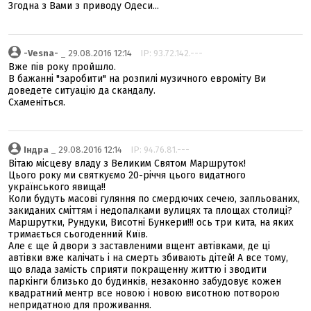
Згодна з Вами з приводу Одеси...
-Vesna-
_ 29.08.2016 12:14
IP: 93.72.142.---
Вже пів року пройшло.
В бажанні "заробити" на розпилі музичного евроміту Ви
доведете ситуацію да скандалу.
Схаменіться.
Індра
_ 29.08.2016 12:14
IP: 94.76.81.---
Вітаю місцеву владу з Великим Святом Маршруток!
Цього року ми святкуємо 20-річчя цього видатного
українського явища!!
Коли будуть масові гуляння по смердючих сечею, запльованих,
закиданих сміттям і недопалками вулицях та площах столиці?
Маршрутки, Рундуки, Висотні Бункери!!! ось три кита, на яких
тримається сьогоденний Київ.
Але є ще й двори з заставленими вщент автівками, де ці
автівки вже калічать і на смерть збивають дітей! А все тому,
що влада замість сприяти покращенну життю і зводити
паркінги близько до будинків, незаконно забудовує кожен
квадратний ментр все новою і новою висотною потворою
непридатною для проживання.