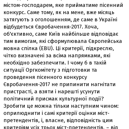
містом-господарем, яке прийматиме пісенний
конкурс. Саме тому, як на мене, вже місяць
затягують з оголошенням, де саме в Україні
відбудеться Євробачення-2017. Хоча,
об'єктивно, саме Київ найбільше відповідає
тим вимогам, які сформулювала Європейська
мовна спілка (EBU). Ці критерії, підкреслю,
чітко визначені за всіма напрямками, які
необхідно забезпечити. І чому б в такій
ситуації Оргкомітету з підготовки та
проведення пісенного конкурсу
Євробачення-2017 не припинити нагнітати
пристрасті, а взяти і нарешті усунути
політичний присмак культурної події?
Зробити це можна тільки наступним чином:
оприлюднити і самі критерії оцінки міст-
претендентів, і, власне, відповідність цим
критеріям усіх трьох міст-претендентів, – від