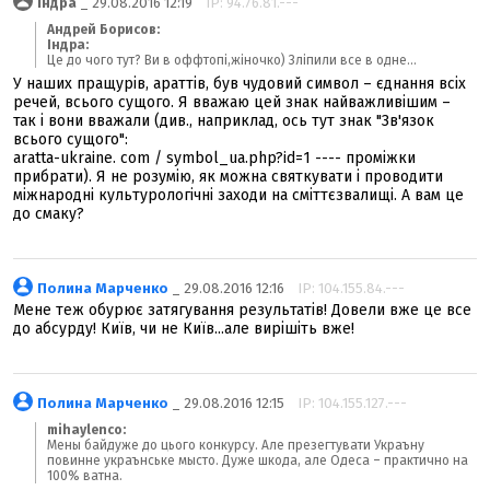
Індра
_ 29.08.2016 12:19
IP: 94.76.81.---
Андрей Борисов:
Індра:
Це до чого тут? Ви в оффтопі,жіночко) Зліпили все в одне...
У наших пращурів, араттів, був чудовий символ – єднання всіх
речей, всього сущого. Я вважаю цей знак найважливішим –
так і вони вважали (див., наприклад, ось тут знак "Зв'язок
всього сущого":
aratta-ukraine. com / symbol_ua.php?id=1 ---- проміжки
прибрати). Я не розумію, як можна святкувати і проводити
міжнародні культурологічні заходи на сміттєзвалищі. А вам це
до смаку?
Полина Марченко
_ 29.08.2016 12:16
IP: 104.155.84.---
Мене теж обурює затягування результатів! Довели вже це все
до абсурду! Київ, чи не Київ...але вирішіть вже!
Полина Марченко
_ 29.08.2016 12:15
IP: 104.155.127.---
mihaylenco:
Мены байдуже до цього конкурсу. Але презегтувати Украъну
повинне украънське мысто. Дуже шкода, але Одеса – практично на
100% ватна.