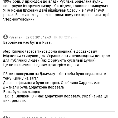
1994 році. З приходом до влади Руслана Боделана вулиці
повернули історичну назву... Як відомо, головнокомандувач
УПА Роман Шухевич двічі відвідував Одесу – в 1948 і 1949
роках. Він жив і лікувався в приватному секторі і в санаторії
"Лермонтовський
-Vesna-
_ 29.08.2016 12:43
IP: 93.72.142.---
Евровіжен має бути в Києві.
Мер Кличко (всесвітньовідома людина) є додатковим
іміджевим стимулом для України стати велилюдним центром
для публічних людей (які формують суспільні думки).
Це не визначиш ні одним критерієм оцінки.
PS ми голосували за Джамалу – бо треба було педалювати
тему Криму на загал.
Два інші фіналісти були не гірші. Особливо Хардкіс. Але в
Джамали була додаткова перевага.
Вона була посланцем.
Так і з Кличком. Він має додаткову перевагу. Україна має це
використати.