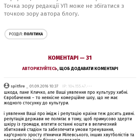
Точка зору редакції УП може не збігатися з
точкою зору автора блогу.
РОЗДІЛ:
ПОЛІТИКА
КОМЕНТАРІ — 31
АВТОРИЗУЙТЕСЬ
, ЩОБ ДОДАВАТИ КОМЕНТАРІ
spitfire
_ 01.09.2016 10:37
IP: 104.155.47.---
шкода, пане Кличко, але Ваші уявлення про культуру хибні.
Євробачення – то неякісне комерційне шоу, що не має
жодного стосунку до культури.
і уявлення Ваші про імідж і репутацію країни теж досить дивні.
репутація держави не полягає в тому, щоб примусово здерти
шкіру із громади, вгатити останні кошти в величезний
збитковий стадіон та забезпечити умови тренування,
кар'єрного зросту п'янички Мілевського, інших хвутболістів та