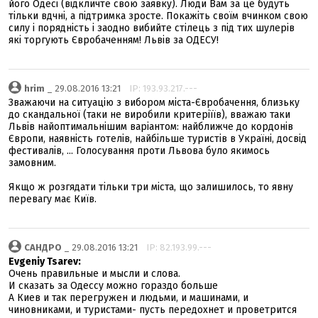
його Одесі (відкличте свою заявку). Люди Вам за це будуть
тільки вдчні, а підтримка зросте. Покажіть своїм вчинком свою
силу і порядність і заодно вибийте стілець з під тих шулерів
які торгують Євробаченням! Львів за ОДЕСУ!
hrim
_ 29.08.2016 13:21
IP: 193.93.217.---
Зважаючи на ситуацію з вибором міста-Євробачення, близьку
до скандальної (таки не виробили критеріїїв), вважаю таки
Львів найоптимальнішим варіантом: найближче до кордонів
Європи, наявність готелів, найбільше туристів в Україні, досвід
фестивалів, ... Голосування проти Львова було якимось
замовним.
Якщо ж розгядати тільки три міста, що залишилось, то явну
перевагу має Київ.
САНДРО
_ 29.08.2016 13:21
IP: 82.193.99.---
Evgeniy Tsarev:
Очень правильные и мысли и слова.
И сказать за Одессу можно гораздо больше
А Киев и так перегружен и людьми, и машинами, и
чиновниками, и туристами- пусть передохнет и проветрится