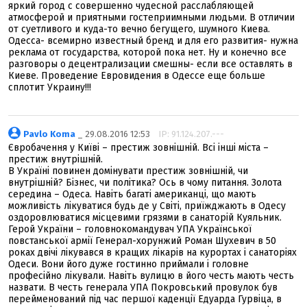
яркий город с совершенно чудесной расслабляющей
атмосферой и приятными гостеприимными людьми. В отличии
от суетливого и куда-то вечно бегущего, шумного Киева.
Одесса- всемирно известный бренд и для его развития- нужна
реклама от государства, которой пока нет. Ну и конечно все
разговоры о децентрализации смешны- если все оставлять в
Киеве. Проведение Евровидения в Одессе еще больше
сплотит Украину!!!
Pavlo Koma
_ 29.08.2016 12:53
IP: 91.124.207.---
Євробачення у Київі – престиж зовнішній. Всі інші міста –
престиж внутрішній.
В Україні повинен домінувати престиж зовнішній, чи
внутрішній? Бізнес, чи політика? Ось в чому питання. Золота
середина – Одеса. Навіть багаті американці, що мають
можливість лікуватися будь де у Світі, приїжджають в Одесу
оздоровлюватися місцевими грязями в санаторій Куяльник.
Герой України – головнокомандувач УПА Української
повстанської армії Генерал-хорунжий Роман Шухевич в 50
роках двічі лікувався в кращих лікарів на курортах і санаторіях
Одеси. Вони його дуже гостинно приймали і головне
професійно лікували. Навіть вулицю в його честь мають честь
назвати. В честь генерала УПА Покровський провулок був
перейменований під час першої каденції Едуарда Гурвіца, в