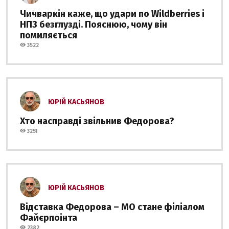
Чичваркін каже, що удари по Wildberries і
НПЗ безглузді. Пояснюю, чому він
помиляється
3522
ЮРІЙ КАСЬЯНОВ
Хто насправді звільнив Федорова?
3251
ЮРІЙ КАСЬЯНОВ
Відставка Федорова – МО стане філіалом
Файєрпоінта
2382