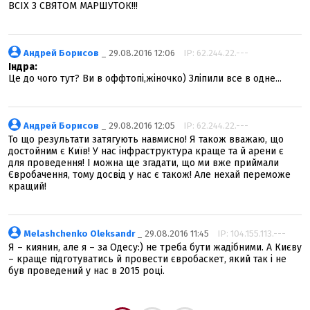
ВСІХ З СВЯТОМ МАРШУТОК!!!
Андрей Борисов
_ 29.08.2016 12:06
IP: 62.244.22.---
Індра:
Це до чого тут? Ви в оффтопі,жіночко) Зліпили все в одне...
Андрей Борисов
_ 29.08.2016 12:05
IP: 62.244.22.---
То що результати затягують навмисно! Я також вважаю, що
достойним є Київ! У нас інфраструктура краще та й арени є
для проведення! І можна ще згадати, що ми вже приймали
Євробачення, тому досвід у нас є також! Але нехай переможе
кращий!
Melashchenko Oleksandr
_ 29.08.2016 11:45
IP: 104.155.113.---
Я – киянин, але я – за Одесу:) не треба бути жадібними. А Києву
– краще підготуватись й провести євробаскет, який так і не
був проведений у нас в 2015 році.