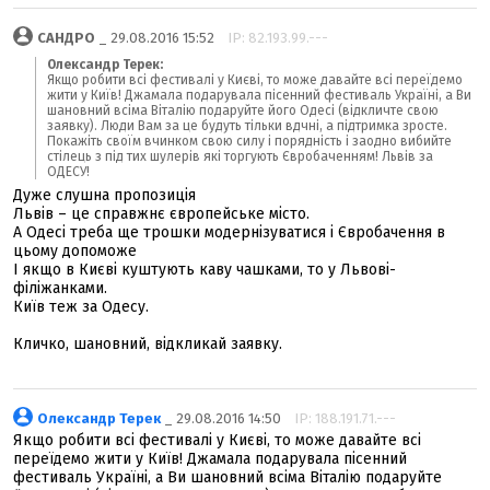
САНДРО
_ 29.08.2016 15:52
IP: 82.193.99.---
Олександр Терек:
Якщо робити всі фестивалі у Києві, то може давайте всі переїдемо
жити у Київ! Джамала подарувала пісенний фестиваль Україні, а Ви
шановний всіма Віталію подаруйте його Одесі (відкличте свою
заявку). Люди Вам за це будуть тільки вдчні, а підтримка зросте.
Покажіть своїм вчинком свою силу і порядність і заодно вибийте
стілець з під тих шулерів які торгують Євробаченням! Львів за
ОДЕСУ!
Дуже слушна пропозиція
Львів – це справжнє європейське місто.
А Одесі треба ще трошки модернізуватися і Євробачення в
цьому допоможе
І якщо в Києві куштують каву чашками, то у Львові-
філіжанками.
Київ теж за Одесу.
Кличко, шановний, відкликай заявку.
Олександр Терек
_ 29.08.2016 14:50
IP: 188.191.71.---
Якщо робити всі фестивалі у Києві, то може давайте всі
переїдемо жити у Київ! Джамала подарувала пісенний
фестиваль Україні, а Ви шановний всіма Віталію подаруйте