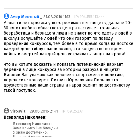
Амер Местный
_ 31.08.2016 11:13
IP: 104.155.113.---
У власти нет кризиса у всех режимов нет нищеты, дальше 20-
30 км от любого областного центра наступает тотальная
безработица и безнадега люди не знают во что одеть людей в
школу.Послушайте людей что они говорят по поводу
проведения конкурсов, тем более в то время когда на Востоке
каждый день гибнут наши воины, это кощунство во время
войны и смертей каждый день устраивать танцы на крови!
Что вы хотите доказать и показать потемкинский вариант
деревни в лице конкурса за которым разруха и нищета?
Виталий Вас уважаю как человека, спортсмена и политика,
перенесите конкурс в Литву в Юрмалу или Польшу это
дружественные наши страны и народ оценит по достоинству
такой поступок.
virosvit
_ 29.08.2016 21:41
IP: 89.252.61.---
Всеволод Николаев:
Всеволод Николаев:
Хоча Кличко і не блондин
Я знаю достеменно,
Що в світі мінімум один