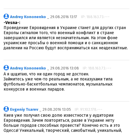
Andrey Kononenko
_ 29.08.2016 13:17
IP: 188.163.73.---
-Vesna-:
Проведение Евровидения в Украине станет для других стран
Европы сигналом того, что военный конфликт в стране
завершился или является незначительным. На этом фоне
украинские просьбы о военной помощи и о санкционном
давлении на Россию будут восприниматься как неадекватные.
Andrey Kononenko
_ 29.08.2016 13:08
IP: 188.163.73.---
А я щщитаю, что ни один город не достоин.
Займитесь уже чем-то реальным, а не показухами типа
футбольно-баскетбольных чемпионатов, музыкальных
конкурсов и военных парадов.
Evgeniy Tsarev
_ 29.08.2016 13:05
IP: 91.102.178.---
Киев уже получил свою долю известности у аудитории
Евровидения. Зачем повторяться, разве в Украине нету
больше городов способных провести? Конечно есть и это
Одесса! Уникальный, творческий, самобытный, уникальный,