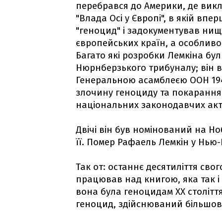
перебрався до Америки, де викл
"Влада Осі у Європі", в якій вп
"геноцид" і задокументував ни
європейських країн, а особлив
Багато які розробки Лемкіна бул
Нюрнберзького трибуналу; він 
Генеральною асамблеєю ООН 194
злочину геноциду та покарання з
національних законодавчих акт
Двічі він був номінований на Но
її. Помер Рафаель Лемкін у Нью-
Так от: останнє десятиліття св
працював над книгою, яка так 
вона була геноцидам ХХ столітт
геноцид, здійснюваний більшов