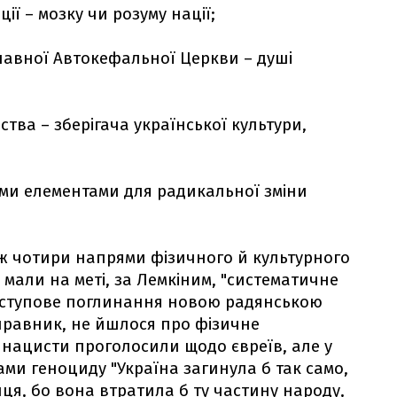
ції – мозку чи розуму нації;
славної Автокефальної Церкви – душі
ства – зберігача української культури,
ими елементами для радикальної зміни
 ж чотири напрями фізичного й культурного
 мали на меті, за Лемкіним, "систематичне
 поступове поглинання новою радянською
правник, не йшлося про фізичне
е нацисти проголосили щодо євреїв, але у
ами геноциду "Україна загинула б так само,
ця, бо вона втратила б ту частину народу,