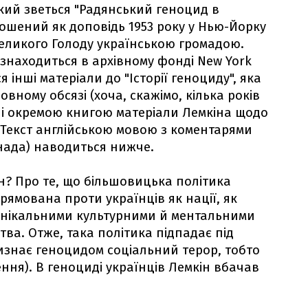
 який зветься "Радянський геноцид в
лошений як доповідь 1953 року у Нью-Йорку
еликого Голоду українською громадою.
знаходиться в архівному фонді New York
ься інші матеріали до "Історії геноциду", яка
овному обсязі (хоча, скажімо, кілька років
ані окремою книгою матеріали Лемкіна щодо
 Текст англійською мовою з коментарями
нада) наводиться нижче.
н? Про те, що більшовицька політика
рямована проти українців як нації, як
її унікальними культурними й ментальними
ва. Отже, така політика підпадає під
изнає геноцидом соціальний терор, тобто
ня). В геноциді українців Лемкін вбачав