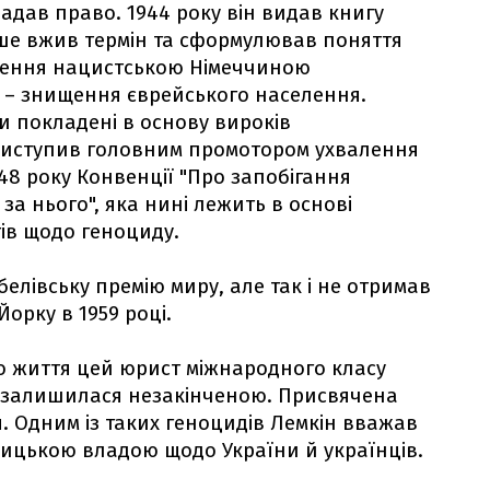
адав право. 1944 року він видав книгу
ерше вжив термін та сформулював поняття
щення нацистською Німеччиною
о – знищення єврейського населення.
и покладені в основу вироків
виступив головним промотором ухвалення
8 року Конвенції "Про запобігання
а нього", яка нині лежить в основі
ів щодо геноциду.
белівську премію миру, але так і не отримав
Йорку в 1959 році.
ого життя цей юрист міжнародного класу
і залишилася незакінченою. Присвячена
я. Одним із таких геноцидів Лемкін вважав
ицькою владою щодо України й українців.