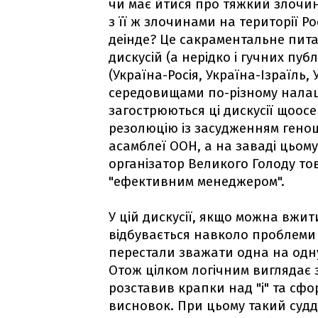
чи має йтися про тяжкий злочи
з її ж злочинами на території Ро
деінде? Це сакраментальне пита
дискусій (а нерідко і гучних пуб
(Україна-Росія, Україна-Ізраїль,
середовищами по-різному налаш
загострюються ці дискусії щоосе
резолюцію із засудженням геноц
асамблеї ООН, а на заваді цьому
організатор Великого Голоду тов
"ефективним менеджером".
У цій дискусії, якщо можна вжит
відбувається навколо проблеми
перестали зважати одна на одну 
Отож цілком логічним виглядає 
розставив крапки над "і" та с
висновок. При цьому такий суд