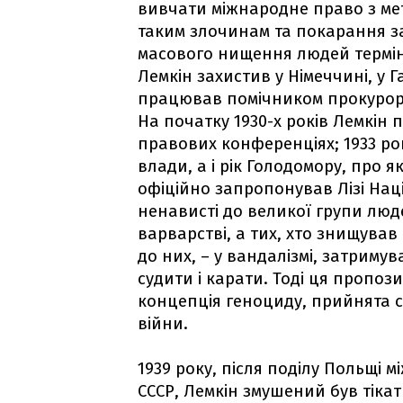
вивчати міжнародне право з ме
таким злочинам та покарання за
масового нищення людей термін
Лемкін захистив у Німеччині, у 
працював помічником прокурора
На початку 1930-х років Лемкін
правових конференціях; 1933 рок
влади, а і рік Голодомору, про 
офіційно запропонував Лізі Нац
ненависті до великої групи люд
варварстві, а тих, хто знищував
до них, – у вандалізмі, затриму
судити і карати. Тоді ця пропози
концепція геноциду, прийнята св
війни.
1939 року, після поділу Польщі 
СССР, Лемкін змушений був тікат