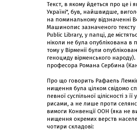
Текст, в якому йдеться про це і
Україні", був, найшвидше, виго
на поминальному відзначенні В
Машинопис зазначеного тексту 
Public Library, у папці, де містят
ніколи не була опублікована в п
тому у Вірменії були опубліков
геноциду вірменського народу).
професора Романа Сербина (Ка
Про що говорить Рафаель Лемкі
нищення була цілком свідомо сп
певної суспільної цілісності з 
рисами, а не лише проти селянст
вимоги Конвенції ООН (яка не в
нищення окремих верств населен
чотири складові: