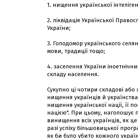
1. нищення української інтеліген
2. ліквідація Української Право
України;
3. Голодомор українського селян
мови, традиції тощо;
4. заселення України іноетнічн
складу населення.
Сукупно ці чотири складові або
нищення українців й українства
нищення української нації, її
нацією". При цьому, наголошує 
винищення всіх українців, як ц
разі успіху більшовицької прогр
як би було убито кожного україн