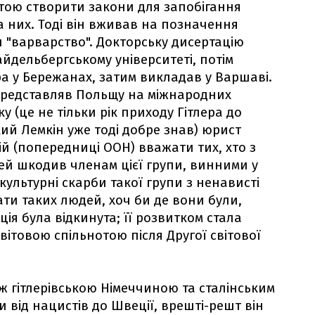
тою створити закони для запобігання
 них. Тоді він вживав на позначення
 "варварство". Докторську дисертацію
Гайдельбергському університеті, потім
 у Бережанах, затим викладав у Варшаві.
 представляв Польщу на міжнародних
у (це не тільки рік приходу Гітлера до
який Лемкін уже тоді добре знав) юрист
ій (попередниці ООН) вважати тих, хто з
ей шкодив членам цієї групи, винними у
 культурні скарби такої групи з ненависті
вати таких людей, хоч би де вони були,
ція була відкинута; її розвитком стала
ітовою спільнотою після Другої світової
між гітлерівською Німеччиною та сталінським
и від нацистів до Швеції, врешті-решт він