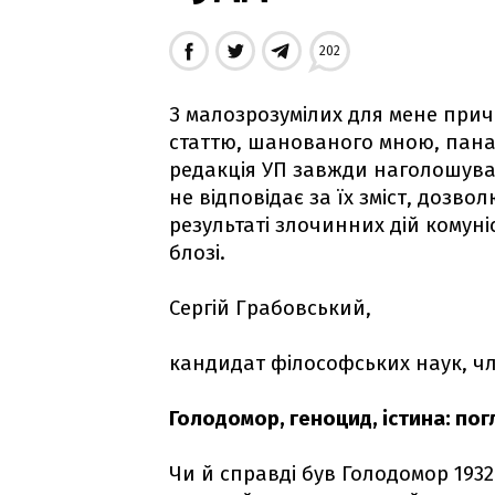
202
З малозрозумілих для мене при
статтю, шанованого мною, пана
редакція УП завжди наголошувала
не відповідає за їх зміст, дозво
результаті злочинних дій комуніс
блозі.
Сергій Грабовський,
кандидат філософських наук, чл
Голодомор, геноцид, істина: пог
Чи й справді був Голодомор 1932