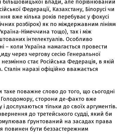
н більшовицької влади, але порівнюваний
сійської Федерації, Казахстану, Білорусі чи
ння вже кілька років перебуває у фокусі
лічних розбірок) як по міждержавним лініям
 Україна-Німеччина тощо), так і між
тованих інтелектуалів. Особливо
ні – коли Україна намагається провести
иду через чергову сесію Генеральної
 незмінно стає Російська Федерація, в якій
. Сталін наразі офіційно вважається
и таке поважне слово до того, що сьогодні
 Голодомору, сторони де-факто вже
і дослухаються тільки до своїх аргументів.
звернення до третейського судді, який би
формулював ґрунтований на засадах права
дя повинен бути беззастережним