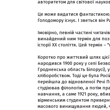
авторитетом для світової науков
Це може видатися фантастикою, 
Голодомору існує. І зветься він 
Імовірно, певній частині читачі
винайдений ним термін для поз
історії ХХ століття. Цей термін – 
Коротко про життєвий шлях цієї
народився 1900 року у селі Безв
Гродненська область Білорусі), 
хліборобством. Тоді це була Росі
перейшла до відновленої Речі По
студіював філологію, а потім пра
навчання, а саме 1921 року, вб
вірменським студентом приверн
масового винищування людей, ч