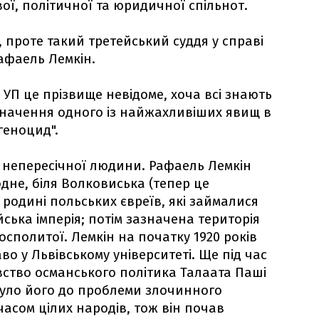
ої, політичної та юридичної спільнот.
проте такий третейський суддя у справі
Рафаель Лемкін.
в УП це прізвище невідоме, хоча всі знають
начення одного із найжахливіших явищ в
"геноцид".
 непересічної людини. Рафаель Лемкін
одне, біля Волковиська (тепер це
у родині польських євреїв, які займалися
йська імперія; потім зазначена територія
сполитої. Лемкін на початку 1920 років
во у Львівському університеті. Ще під час
ивство османського політика Талаата Паші
уло його до проблеми злочинного
асом цілих народів, тож він почав