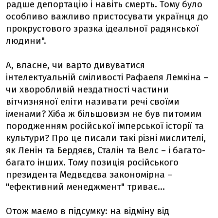
радше депортацію і навіть смерть. Тому було
особливо важливо пристосувати українця до
прокрустового зразка ідеальної радянської
людини".
А, власне, чи варто дивуватися
інтелектуальній сміливості Рафаеля Лемкіна –
чи хворобливій нездатності частини
вітчизняної еліти називати речі своїми
іменами? Хіба ж більшовизм не був питомим
породженням російської імперської історії та
культури? Про це писали такі різні мислителі,
як Ленін та Бердяєв, Сталін та Велс – і багато-
багато інших. Тому позиція російського
президента Медвєдєва закономірна –
"ефективний менеджмент" триває...
Отож маємо в підсумку: на відміну від