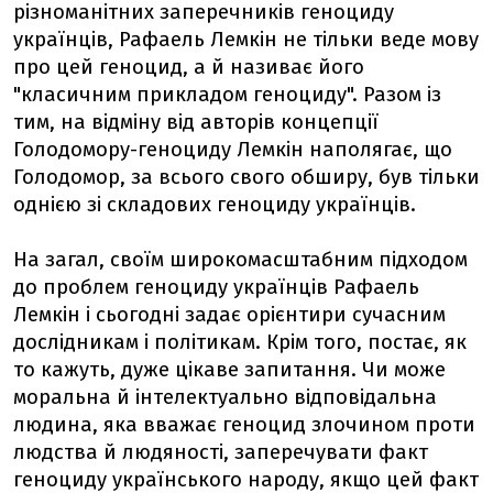
різноманітних заперечників геноциду
українців, Рафаель Лемкін не тільки веде мову
про цей геноцид, а й називає його
"класичним прикладом геноциду". Разом із
тим, на відміну від авторів концепції
Голодомору-геноциду Лемкін наполягає, що
Голодомор, за всього свого обширу, був тільки
однією зі складових геноциду українців.
На загал, своїм широкомасштабним підходом
до проблем геноциду українців Рафаель
Лемкін і сьогодні задає орієнтири сучасним
дослідникам і політикам. Крім того, постає, як
то кажуть, дуже цікаве запитання. Чи може
моральна й інтелектуально відповідальна
людина, яка вважає геноцид злочином проти
людства й людяності, заперечувати факт
геноциду українського народу, якщо цей факт