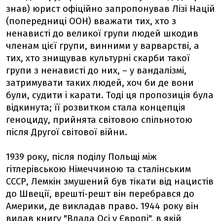
знав) юрист офіційно запропонував Лізі Націй
(попередниці ООН) вважати тих, хто з
ненависті до великої групи людей шкодив
членам цієї групи, винними у варварстві, а
тих, хто знищував культурні скарби такої
групи з ненависті до них, – у вандалізмі,
затримувати таких людей, хоч би де вони
були, судити і карати. Тоді ця пропозиція була
відкинута; її розвитком стала концепція
геноциду, прийнята світовою спільнотою
після Другої світової війни.
1939 року, після поділу Польщі між
гітлерівською Німеччиною та сталінським
СССР, Лемкін змушений був тікати від нацистів
до Швеції, врешті-решт він перебрався до
Америки, де викладав право. 1944 року він
видав книгу "Влада Осі у Європі", в якій