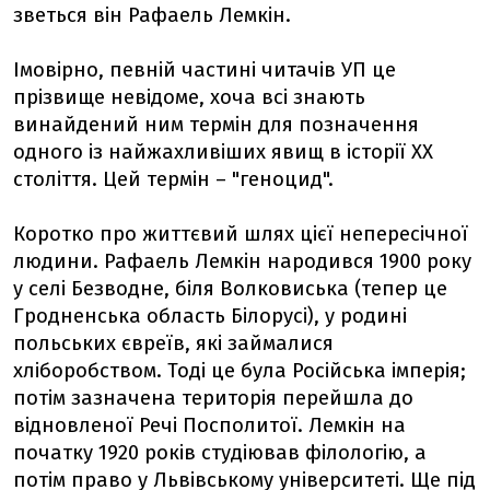
зветься він Рафаель Лемкін.
Імовірно, певній частині читачів УП це
прізвище невідоме, хоча всі знають
винайдений ним термін для позначення
одного із найжахливіших явищ в історії ХХ
століття. Цей термін – "геноцид".
Коротко про життєвий шлях цієї непересічної
людини. Рафаель Лемкін народився 1900 року
у селі Безводне, біля Волковиська (тепер це
Гродненська область Білорусі), у родині
польських євреїв, які займалися
хліборобством. Тоді це була Російська імперія;
потім зазначена територія перейшла до
відновленої Речі Посполитої. Лемкін на
початку 1920 років студіював філологію, а
потім право у Львівському університеті. Ще під