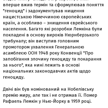
вперше вжив термін та сформулював поняття
"геноцид" і задокументував нищення
нацистською Німеччиною європейських
країн, а особливо – знищення єврейського
населення. Багато які розробки Лемкіна були
покладені в основу вироків Нюрнберзького
трибуналу; він виступив головним
промотором ухвалення Генеральною
асамблеєю ООН 1948 року Конвенції "Про
запобігання злочину геноциду та покарання
за нього", яка нині лежить в основі
національних законодавчих актів щодо
геноциду.
Двічі він був номінований на Нобелівську
премію миру, але так і не отримав її. Помер
Рафаель Лемкін у Нью-Йорку в 1959 році.