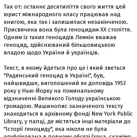
Так от: останнє десятиліття свого життя цей
юрист міжнародного класу працював над
книгою, яка так і залишилася незакінченою.
Присвячена вона була геноцидам ХХ століття.
Одним із таких геноцидів Лемкін вважав
геноцид, здійснюваний більшовицькою
владою щодо України й українців.
Текст, в якому йдеться про це і який зветься
"Радянський геноцид в Україні", був,
найшвидше, виголошений як доповідь 1953
року у Нью-Йорку на поминальному
відзначенні Великого Голоду українською
громадою. Машинопис зазначеного тексту
знаходиться в архівному фонді New York Public
Library, у папці, де містяться інші матеріали до
"Історії геноциду", яка ніколи не була
опублікована в повному обсязі (хоча, скажімо,