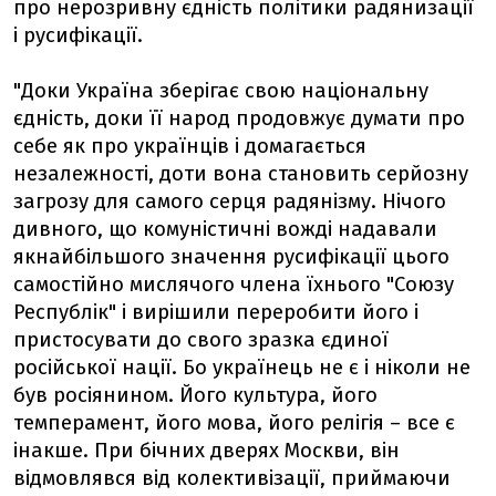
про нерозривну єдність політики радянизації
і русифікації.
"Доки Україна зберігає свою національну
єдність, доки її народ продовжує думати про
себе як про українців і домагається
незалежності, доти вона становить серйозну
загрозу для самого серця радянізму. Нічого
дивного, що комуністичні вожді надавали
якнайбільшого значення русифікації цього
самостійно мислячого члена їхнього "Союзу
Республік" і вирішили переробити його і
пристосувати до свого зразка єдиної
російської нації. Бо українець не є і ніколи не
був росіянином. Його культура, його
темперамент, його мова, його релігія – все є
інакше. При бічних дверях Москви, він
відмовлявся від колективізації, приймаючи