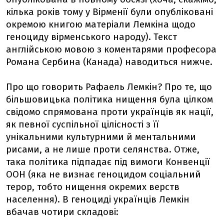
кілька років тому у Вірменії були опубліковані
окремою книгою матеріали Лемкіна щодо
геноциду вірменського народу). Текст
англійською мовою з коментарями професора
Романа Сербина (Канада) наводиться нижче.
Про що говорить Рафаель Лемкін? Про те, що
більшовицька політика нищення була цілком
свідомо спрямована проти українців як нації,
як певної суспільної цілісності з її
унікальними культурними й ментальними
рисами, а не лише проти селянства. Отже,
така політика підпадає під вимоги Конвенції
ООН (яка не визнає геноцидом соціальний
терор, тобто нищення окремих верств
населення). В геноциді українців Лемкін
вбачав чотири складові: