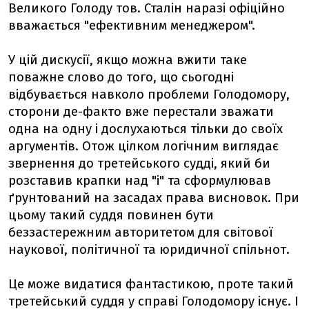
Великого Голоду тов. Сталін наразі офіційно
вважається "ефективним менеджером".
У цій дискусії, якщо можна вжити таке
поважне слово до того, що сьогодні
відбувається навколо проблеми Голодомору,
сторони де-факто вже перестали зважати
одна на одну і дослухаються тільки до своїх
аргументів. Отож цілком логічним виглядає
звернення до третейського судді, який би
розставив крапки над "і" та сформулював
ґрунтований на засадах права висновок. При
цьому такий суддя повинен бути
беззастережним авторитетом для світової
наукової, політичної та юридичної спільнот.
Це може видатися фантастикою, проте такий
третейський суддя у справі Голодомору існує. І