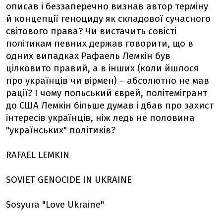
описав і беззаперечно визнав автор терміну
й концепції геноциду як складової сучасного
світового права? Чи вистачить совісті
політикам певних держав говорити, що в
одних випадках Рафаель Лемкін був
цілковито правий, а в інших (коли йшлося
про українців чи вірмен) – абсолютно не мав
рації? І чому польський єврей, політемігрант
до США Лемкін більше думав і дбав про захист
інтересів українців, ніж ледь не половина
"українських" політиків?
RAFAEL LEMKIN
SOVIET GENOCIDE IN UKRAINE
Sosyura "Love Ukraine"