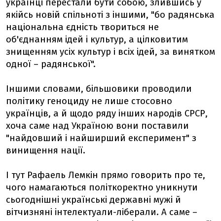
українці перестали бути собою, злившись у
якійсь новій спільноті з іншими, "бо радянська
національна єдність твориться не
об'єднанням ідей і культур, а цілковитим
знищенням усіх культур і всіх ідей, за винятком
одної – радянської".
Іншими словами, більшовики проводили
політику геноциду не лише стосовно
українців, а й щодо ряду інших народів СРСР,
хоча саме над Україною вони поставили
"найдовший і найширший експеримент" з
винищення нації.
І тут Рафаель Лемкін прямо говорить про те,
чого намагаються політкоректно уникнути
сьогоднішні українські державні мужі й
вітчизняні інтелектуали-ліберали. А саме –