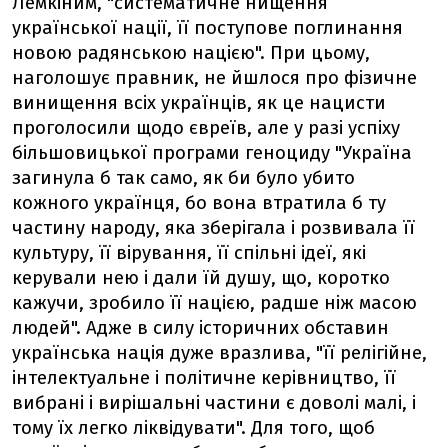
Лемкіним, "систематичне нищення
української нації, її поступове поглинання
новою радянською нацією". При цьому,
наголошує правник, не йшлося про фізичне
винищення всіх українців, як це нацисти
проголосили щодо євреїв, але у разі успіху
більшовицької програми геноциду "Україна
загинула б так само, як би було убито
кожного українця, бо вона втратила б ту
частину народу, яка зберігала і розвивала її
культуру, її вірування, її спільні ідеї, які
керували нею і дали їй душу, що, коротко
кажучи, зробило її нацією, радше ніж масою
людей". Адже в силу історичних обставин
українська нація дуже вразлива, "її релігійне,
інтелектуальне і політичне керівництво, її
вибрані і вирішальні частини є доволі малі, і
тому їх легко ліквідувати". Для того, щоб