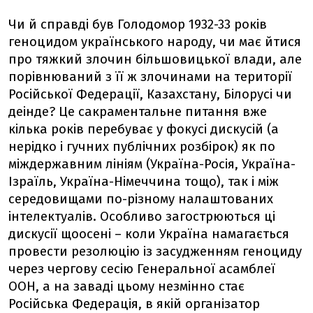
Чи й справді був Голодомор 1932-33 років
геноцидом українського народу, чи має йтися
про тяжкий злочин більшовицької влади, але
порівнюваний з її ж злочинами на території
Російської Федерації, Казахстану, Білорусі чи
деінде? Це сакраментальне питання вже
кілька років перебуває у фокусі дискусій (а
нерідко і гучних публічних розбірок) як по
міждержавним лініям (Україна-Росія, Україна-
Ізраїль, Україна-Німеччина тощо), так і між
середовищами по-різному налаштованих
інтелектуалів. Особливо загострюються ці
дискусії щоосені – коли Україна намагається
провести резолюцію із засудженням геноциду
через чергову сесію Генеральної асамблеї
ООН, а на заваді цьому незмінно стає
Російська Федерація, в якій організатор