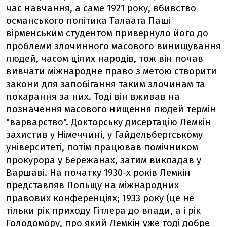
час навчання, а саме 1921 року, вбивство
османського політика Талаата Паші
вірменським студентом привернуло його до
проблеми злочинного масового винищування
людей, часом цілих народів, тож він почав
вивчати міжнародне право з метою створити
закони для запобігання таким злочинам та
покарання за них. Тоді він вживав на
позначення масового нищення людей термін
"варварство". Докторську дисертацію Лемкін
захистив у Німеччині, у Гайдельбергському
університеті, потім працював помічником
прокурора у Бережанах, затим викладав у
Варшаві. На початку 1930-х років Лемкін
представляв Польщу на міжнародних
правових конференціях; 1933 року (це не
тільки рік приходу Гітлера до влади, а і рік
Голодомору, про який Лемкін уже тоді добре