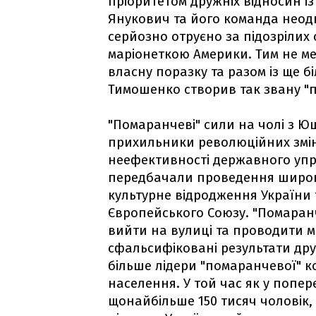
пріоритетом дружніх відносин із
Янукович та його команда неод
серйозно отруєно за підозрілих 
маріонеткою Америки. Тим не м
власну поразку та разом із ще
Тимошенко створив так звану "п
"Помаранчеві" сили на чолі з Ю
прихильники революційних змін,
неефективності державного управ
передбачали проведення широ
культурне відродження України 
Європейського Союзу. "Помаранч
вийти на вулиці та проводити ма
сфальсифіковані результати друг
більше лідери "помаранчевої" коа
населення. У той час як у попер
щонайбільше 150 тисяч чоловік, у