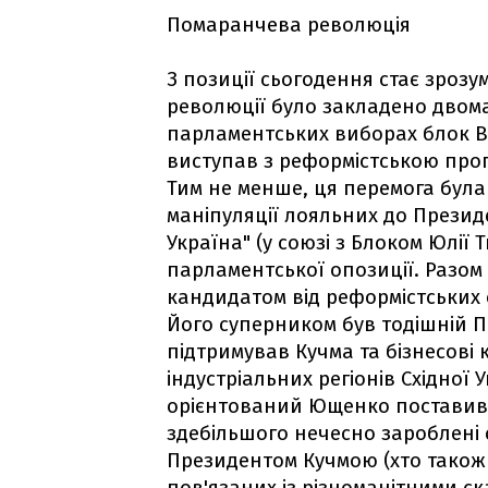
Помаранчева революція
З позиції сьогодення стає зрозу
революції було закладено двома 
парламентських виборах блок В
виступав з реформістською прог
Тим не менше, ця перемога була
маніпуляції лояльних до Презид
Україна" (у союзі з Блоком Юлії
парламентської опозиції. Разом
кандидатом від реформістських 
Його суперником був тодішній Пр
підтримував Кучма та бізнесові
індустріальних регіонів Східної
орієнтований Ющенко поставив пі
здебільшого нечесно зароблені с
Президентом Кучмою (хто також