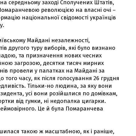
 на середньому заході Сполучених Штатів,
 Помаранчевою революцією на власні очі –
рмацію національної свідомості українців
у.
київському Майдані незалежності,
в другого туру виборів, які було визнано
адою, та призначення нових чесних
йною загрозою, десятки тисяч мирних
нів провели у палатках на Майдані за
о того часу, як після голосування 26 грудня
дливість. Тільки-но людина, за яку вони
зидента, усі вони розійшлися по домівкам,
ртки від гумки, ні недопалка цигарки.
неймовірного. Це й була Помаранчева
ишилася такою ж масштабною, як і раніше,