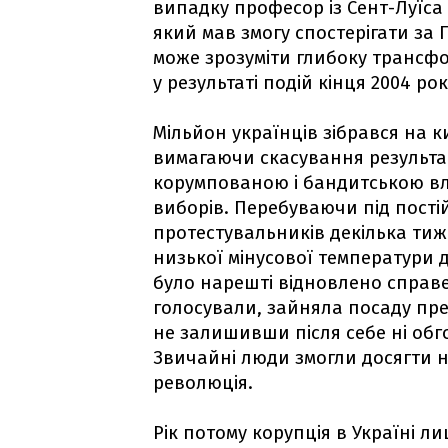
випадку професор із Сент-Луїса
який мав змогу спостерігати за
може зрозуміти глибоку трансфо
у результаті подій кінця 2004 рок
Мільйон українців зібрався на 
вимагаючи скасування результаті
корумпованою і бандитською вл
виборів. Перебуваючи під пості
протестувальників декілька тиж
низької мінусової температури д
було нарешті відновлено справе
голосували, зайняла посаду пре
не залишивши після себе ні обго
Звичайні люди змогли досягти 
революція.
Рік потому корупція в Україні л