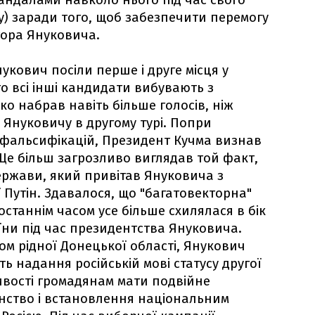
кандалами навколо нього під час свого
у) заради того, щоб забезпечити перемогу
тора Януковича.
укович посіли перше і друге місця у
го всі інші кандидати вибувають з
о набрав навіть більше голосів, ніж
 Януковичу в другому турі. Попри
 фальсифікацій, Президент Кучма визнав
Ще більш загрозливо виглядав той факт,
ержави, який привітав Януковича з
 Путін. Здавалося, що "багатовекторна"
останнім часом усе більше схилялася в бік
аїни під час президентства Януковича.
м рідної Донецької області, Янукович
ть надання російській мові статусу другої
вості громадянам мати подвійне
янство і встановлення національним