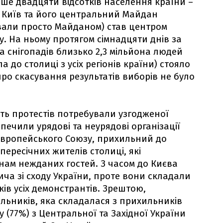
ше двадцяти відсотків населення країни –
. Київ та його центральний Майдан
вали просто Майданом) став центром
. На ньому протягом сімнадцяти днів за
а снігопадів близько 2,3 мільйона людей
 до столиці з усіх регіонів країни) стояло
про скасування результатів виборів не було
ть протестів потребували узгодженої
зпечили урядові та неурядові організації
Європейського Союзу, прихильний до
 пересічних жителів столиці, які
нам нежданих гостей. З часом до Києва
ча зі сходу України, проте вони складали
ків усіх демонстрантів. Зрештою,
льників, яка складалася з прихильників
 (77%) з Центральної та Західної України