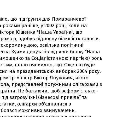
міло, що підґрунтя для Помаранчевої
роками раніше, у 2002 році, коли на
іктора Ющенка "Наша Україна", що
рамою, здобув відносну більшість голосів.
 скороминущою, оскільки політичні
ента Кучми депутатів відвели блоку "Наша
 Тимошенко та Соціалістичною партією) роль
 з тим, стало очевидно, що Ющенко буде
сил на президентських виборах 2004 року.
ем'єр-міністр Віктор Янукович, якого
 кола, представлені потужними олігархами з
 України. Не бажаючи, щоб реформістсько-
д загрозу їхні бізнесові привілеї та
татки, олігархи об'єдналися з
 боявся можливих звинувачень,