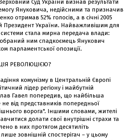
 Верховний Суд України визнав результати
еремогу Януковича, недійсними та призначив
нко отримав 52% голосів, а в січні 2005
ій Президент України. Найважливішим для
системи стала мирна передача влади:
а обраний ним спадкоємець Янукович
м парламентської опозиції.
ЦІЯ РЕВОЛЮЦІЄЮ?
падіння комунізму в Центральній Європі
тичний лідер регіону і майбутній
лав Гавел попередив, що найбільша
е не від представників попередньої
рішнього ворога". Іншими словами, жителі
авчитися долати свої внутрішні страхи та
лено в них протягом десятиліть
 лише зовнішній спостерігач – у цьому