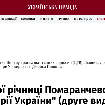
ПУБЛІКАЦІЇ
КОЛОНКИ
ІНТЕРВ'Ю
ГРАФІКА
ФОТО/ВІДЕО
БЛОГ
ник Центру трансатлантичних відносин (ЦТВ) Школи фу
при Університеті Джонса Гопкінса.
ої річниці Помаранчев
рії України" (друге ви