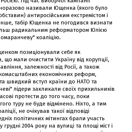
 Росією. Під час виборчої кампанії
норазово називали Ющенка (якого було
обставин) антиросійським екстремістом і
енше, табір Ющенка не погодився визнати
 більш радикальним реформатором Юлією
омаранчеву" коаліцію.
щенком позиціонували себе як
 що мали очистити Україну від корупції,
ління, залежності від Росії, а також
комасштабних економічних реформ,
та швидкий вступ країни до НАТО та
еві" лідери закликали своїх прихильників
сові протести до того часу, поки
ого туру не буде відмінено. Ніхто, а тим
ліції, не очікував такої відповіді
едніх політичних мітингах брали участь
 грудні 2004 року на вулиці та площі міст і