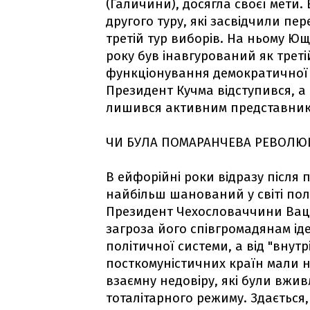
(Галичини), досягла своєї мети.
другого туру, які засвідчили п
третій тур виборів. На ньому Юще
року був інавгурований як трет
функціонування демократичної 
Президент Кучма відступився, 
лишився активним представнико
ЧИ БУЛА ПОМАРАНЧЕВА РЕВОЛЮ
В ейфорійні роки відразу після 
найбільш шанований у світі полі
Президент Чехословаччини Вац
загроза його співгромадянам ід
політичної системи, а від "внут
посткомуністичних країн мали н
взаємну недовіру, які були вжив
тоталітарного режиму. Здається,