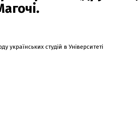
агочі.
у українських студій в Університеті