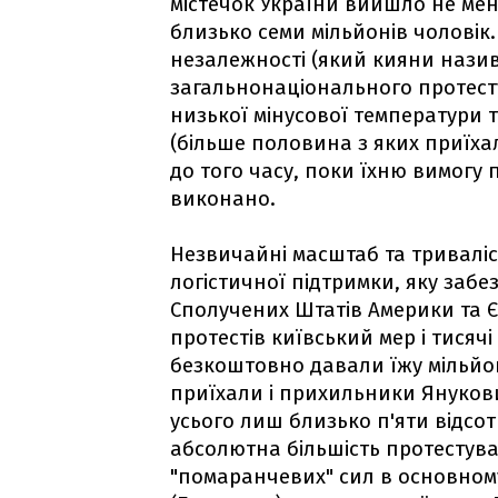
містечок України вийшло не мен
близько семи мільйонів чоловік
незалежності (який кияни нази
загальнонаціонального протесту
низької мінусової температури т
(більше половина з яких приїхала
до того часу, поки їхню вимогу 
виконано.
Незвичайні масштаб та триваліс
логістичної підтримки, яку забе
Сполучених Штатів Америки та 
протестів київський мер і тисячі
безкоштовно давали їжу мільйо
приїхали і прихильники Янукови
усього лиш близько п'яти відсот
абсолютна більшість протестува
"помаранчевих" сил в основному