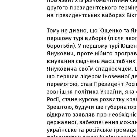
пов'язаних із різноманітними с
другого президентського термін
на президентських виборах Вік
Тому не дивно, що Ющенко та Ян
першому турі виборів (після яко
боротьби). У першому турі Ющенк
Янукович, проте нібито програв
існування свідчень масштабних
Януковича своїм спадкоємцем. 
що першим лідером іноземної д
перемогою, став Президент Росії
зовнішня політика України, яка 
Росії, стане курсом розвитку кр
Зрештою, будучи ще губернаторо
відкрито заявляв про необхідніс
державної, забезпечення можли
українське та російське громад