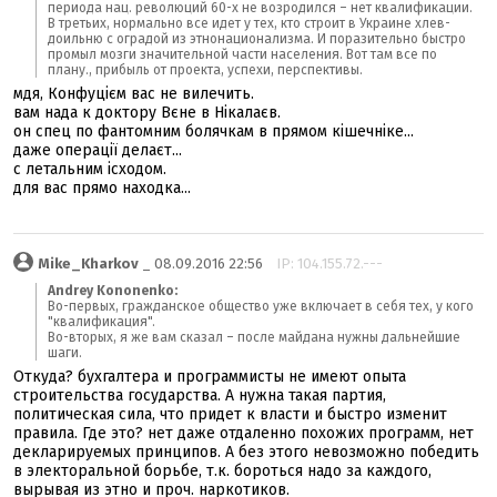
периода нац. революций 60-х не возродился – нет квалификации.
В третьих, нормально все идет у тех, кто строит в Украине хлев-
доильню с оградой из этнонационализма. И поразительно быстро
промыл мозги значительной части населения. Вот там все по
плану., прибыль от проекта, успехи, перспективы.
мдя, Конфуцієм вас не вилечить.
вам нада к доктору Вєне в Нікалаєв.
он спец по фантомним болячкам в прямом кішечніке...
даже операції делаєт...
с летальним ісходом.
для вас прямо находка...
Mike_Kharkov
_ 08.09.2016 22:56
IP: 104.155.72.---
Andrey Kononenko:
Во-первых, гражданское общество уже включает в себя тех, у кого
"квалификация".
Во-вторых, я же вам сказал – после майдана нужны дальнейшие
шаги.
Откуда? бухгалтера и программисты не имеют опыта
строительства государства. А нужна такая партия,
политическая сила, что придет к власти и быстро изменит
правила. Где это? нет даже отдаленно похожих программ, нет
декларируемых принципов. А без этого невозможно победить
в электоральной борьбе, т.к. бороться надо за каждого,
вырывая из этно и проч. наркотиков.