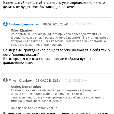
Какие шаги? чьи шаги? эта власть уже определенно ничего
делать не будет. Мог бы запад, да не хочет.
Andrey Kononenko
_ 08.09.2016 22:40
IP: 188.163.73.---
Mike_Kharkov:
Во-первых, я не знаю ни одного примера перевода страны из
феодализма в рынок "гражданским обществом". Это утопия, вроде
построения реактора 3-м А классом. Бунт может лишь постоить, а
созидать может лишь квалификация.
Во-первых, гражданское общество уже включает в себя тех, у
кого "квалификация".
Во-вторых, я же вам сказал – после майдана нужны
дальнейшие шаги.
Mike_Kharkov
_ 08.09.2016 22:34
IP: 23.251.135.---
Andrey Kononenko:
Слабое гражданское общество ради свержения феодального
царька организовало майдан и добилось своего...
...параллельно с развитием гражданского общества идёт что-то
типа национального возрождения, ...
Но в целом всё идёт нормально.
Во-первых, я не знаю ни одного примера перевода страны из