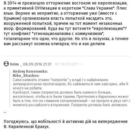
В 2014-м произошло отторжение востоком не европеизации,
а примитивной ОУНизации в коротком "Слава Украине". Плюс
язык. Вернее их неприятие, а отторжение уже (вместе с
Крымом) организовала власть попыткой насадить это,
вооруженной попыткой, причем на тот момент незаконных
воор. формирований. Куда вы тут воткнете "европеизацию"?
тут конфликт "этнонационализма с коммунизмом",
тоталитарное что одно, что другое. Но это в лозунгах, а точнее
вам расскажут хозяева олигархи, что и как делили.
hrim
_ 08.09.2016 21:31
IP: 193.93.217.---
Andrey Kononenko:
Mike_Kharkov:
Сама наявніть отаких "патріотів" у владі і є найдієвішою
антиукраїнською пропагандою, бо займаються чим завгодно, аби б
нічого не робити.
Наоборот, таких патриотов должно быть намного больше,
желательно, чтобы все были такими. Претензия к Кириленко может
быть в том, что он слишком заторможенный – не прошло и двух лет с
момента российского вторжения. Патриоты должны быть активнее.
...
Погоджуюсь. що мобільності й активних дій на випередження
В. Кириленкові бракує.