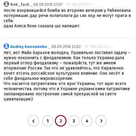
Rab_fack
_ 08.09.2016 21:07
IP: 104.199.15.---
после взорвавшейся бомби во вторник вечером у Рабиновича.
потерявшиє дар речи политологи до сих пор не могут прити в
себя.
одна Алеся Яхно сказала шо напишет.
Andrey Kononenko
_ 08.09.2016 21:02
IP: 188.163.73.---
Нет, вот Майк Харьков молодец. Правильно поставил задачу –
нужно покончить с феодализмом. Как только Украина дала
первый отпор феодализму – пожалуйста, тут же имеем
вторжение России. Так что не удивляйтесь, что Кириленко
хочет отсечь российское культурное влияние. Оно несёт в
себе феодальное мировоззрение.
Что касается патриотизма: кто враг Украины, тот враг всего
человечества, потому что в Украине украинскими патриотами
запланировано построение самой прекрасной на свете
цивилизации:)
1
2
3
4