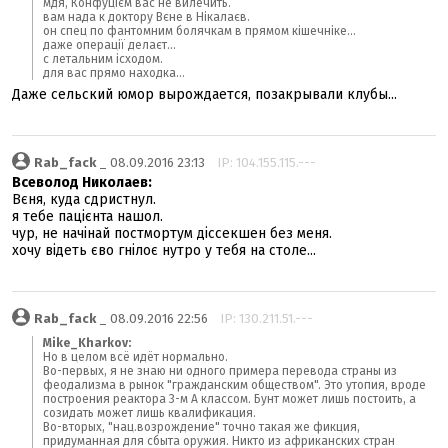
мдя, Конфуцієм вас не вилечить.
вам нада к доктору Вєне в Нікалаєв.
он спец по фантомним болячкам в прямом кішечніке...
даже операції делаєт...
с летальним ісходом.
для вас прямо находка...
Даже сельский юмор вырождается, позакрывали клубы...
Rab_fack
_ 08.09.2016 23:13
IP: 104.155.115.---
Всеволод Николаев:
Вєня, куда сдристнул.
я тебе пацієнта нашол.
чур, не начінай постмортум діссекшен без меня.
хочу відеть єво гнілоє нутро у тебя на столе...
Rab_fack
_ 08.09.2016 22:56
IP: 130.211.51.---
Mike_Kharkov:
Но в целом всё идёт нормально.
Во-первых, я не знаю ни одного примера перевода страны из
феодализма в рынок "гражданским обществом". Это утопия, вроде
построения реактора 3-м А классом. Бунт может лишь постоить, а
созидать может лишь квалификация.
Во-вторых, "нац.возрождение" точно такая же фикция,
придуманная для сбыта оружия. Никто из африканских стран