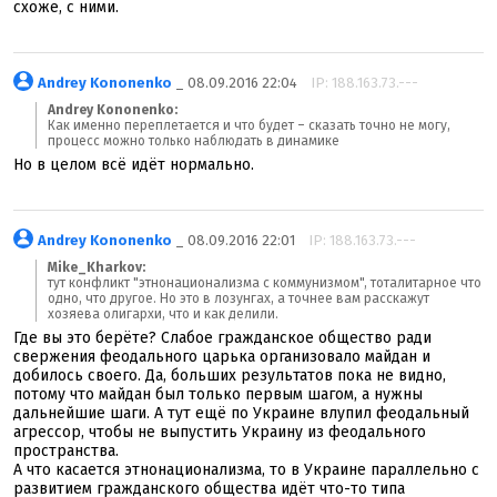
схоже, с ними.
Andrey Kononenko
_ 08.09.2016 22:04
IP: 188.163.73.---
Andrey Kononenko:
Как именно переплетается и что будет – сказать точно не могу,
процесс можно только наблюдать в динамике
Но в целом всё идёт нормально.
Andrey Kononenko
_ 08.09.2016 22:01
IP: 188.163.73.---
Mike_Kharkov:
тут конфликт "этнонационализма с коммунизмом", тоталитарное что
одно, что другое. Но это в лозунгах, а точнее вам расскажут
хозяева олигархи, что и как делили.
Где вы это берёте? Слабое гражданское общество ради
свержения феодального царька организовало майдан и
добилось своего. Да, больших результатов пока не видно,
потому что майдан был только первым шагом, а нужны
дальнейшие шаги. А тут ещё по Украине влупил феодальный
агрессор, чтобы не выпустить Украину из феодального
пространства.
А что касается этнонационализма, то в Украине параллельно с
развитием гражданского общества идёт что-то типа