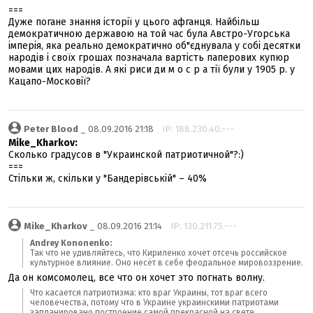
===
Дуже погане знання історії у цього афганця. Найбільш
демократичною державою на той час була Австро-Угорська
імперія, яка реально демократично об"єднувала у собі десятки
народів і своїх грошах позначала вартість паперових купюр
мовами цих народів. А які риси ди м о с р а тії були у 1905 р. у
Кацапо-Московії?
Peter Blood
_ 08.09.2016 21:18
IP: 188.230.40.---
Mike_Kharkov:
Сколько градусов в "Украинской патриотичной"?:)
===
Стільки ж, скільки у "Бандерівській" – 40%
Mike_Kharkov
_ 08.09.2016 21:14
IP: 130.211.75.---
Andrey Kononenko:
Так что не удивляйтесь, что Кириленко хочет отсечь российское
культурное влияние. Оно несёт в себе феодальное мировоззрение.
Да он комсомолец, все что он хочет это погнать волну.
Что касается патриотизма: кто враг Украины, тот враг всего
человечества, потому что в Украине украинскими патриотами
запланировано построение самой прекрасной на свете