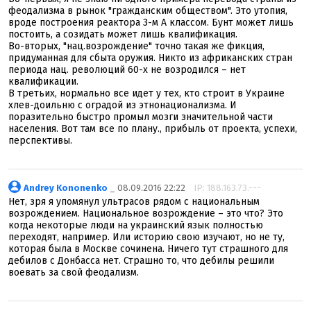
феодализма в рынок "гражданским обществом". Это утопия,
вроде построения реактора 3-м А классом. Бунт может лишь
постоить, а созидать может лишь квалификация.
Во-вторых, "нац.возрождение" точно такая же фикция,
придуманная для сбыта оружия. Никто из африканских стран
периода нац. революций 60-х не возродился – нет
квалификации.
В третьих, нормально все идет у тех, кто строит в Украине
хлев-доильню с оградой из этнонационализма. И
поразительно быстро промыл мозги значительной части
населения. Вот там все по плану., прибыль от проекта, успехи,
перспективы.
Andrey Kononenko
_ 08.09.2016 22:22
IP: 188.163.73.---
Нет, зря я упомянул ультрасов рядом с национальным
возрождением. Национальное возрождение – это что? Это
когда некоторые люди на украинский язык полностью
переходят, например. Или историю свою изучают, но не ту,
которая была в Москве сочинена. Ничего тут страшного для
дебилов с Донбасса нет. Страшно то, что дебилы решили
воевать за свой феодализм.