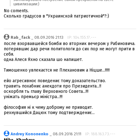
цивилизации:)
No coments.
Сколько градусов в "Украинской патриотичной"?:)
Rab_fack
_ 08.09.2016 21:13
IP: 104.155.17.---
после взорвавшейся бомби во вторник вечером у Рабиновича.
потерявшиє дар речи политологи до сих пор не могут прити в
себя.
одна Алеся Яхно сказала шо напишет.
Тимошенко увлекаєтся не Плехановим а Ніцше...!!!!!
ейо агресивноє поведениє тому доказательство.
травить похабниє анекдоти про Президента...!!
оскорбля ть главу Верховного Совета...!!!
уніжать премьєр міністра...!!!
філософия ні к чему доброму не приводит.
рехнувшийся Дацюк тому подтверждениє...
Andrey Kononenko
_ 08.09.2016 21:11
IP: 188.163.73.---