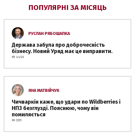
ПОПУЛЯРНІ ЗА МІСЯЦЬ
РУСЛАН РЯБОШАПКА
Держава забула про доброчесність
бізнесу. Новий Уряд має це виправити.
4450
ЯНА МАТВІЙЧУК
Чичваркін каже, що удари по Wildberries і
НПЗ безглузді. Пояснюю, чому він
помиляється
3511