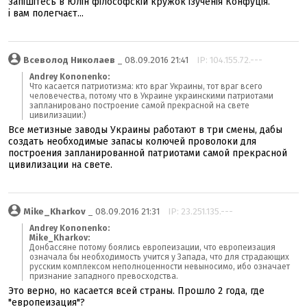
запішітесь в Юлін філософскій кружок ізученія Конфуція.
і вам полегчаєт...
Всеволод Николаев
_ 08.09.2016 21:41
IP: 104.155.72.---
Andrey Kononenko:
Что касается патриотизма: кто враг Украины, тот враг всего
человечества, потому что в Украине украинскими патриотами
запланировано построение самой прекрасной на свете
цивилизации:)
Все метизные заводы Украины работают в три смены, дабы
создать необходимые запасы колючей проволоки для
построения запланированной патриотами самой прекрасной
цивилизации на свете.
Mike_Kharkov
_ 08.09.2016 21:31
IP: 23.251.135.---
Andrey Kononenko:
Mike_Kharkov:
Донбассяне потому боялись европеизации, что европеизация
означала бы необходимость учится у Запада, что для страдающих
русским комплексом неполноценности невыносимо, ибо означает
признание западного превосходства.
Это верно, но касается всей страны. Прошло 2 года, где
"европеизация"?