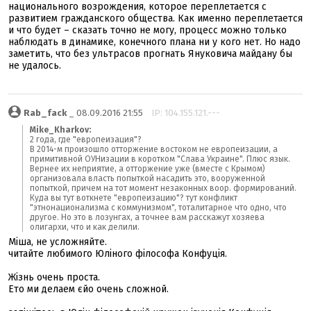
национального возрождения, которое переплетается с
развитием гражданского общества. Как именно переплетается
и что будет – сказать точно не могу, процесс можно только
наблюдать в динамике, конечного плана ни у кого нет. Но надо
заметить, что без ультрасов прогнать Януковича майдану бы
не удалось.
Rab_fack
_ 08.09.2016 21:55
IP: 104.155.121.---
Mike_Kharkov:
2 года, где "европеизация"?
В 2014-м произошло отторжение востоком не европеизации, а
примитивной ОУНизации в коротком "Слава Украине". Плюс язык.
Вернее их неприятие, а отторжение уже (вместе с Крымом)
организовала власть попыткой насадить это, вооруженной
попыткой, причем на тот момент незаконных воор. формирований.
Куда вы тут воткнете "европеизацию"? тут конфликт
"этнонационализма с коммунизмом", тоталитарное что одно, что
другое. Но это в лозунгах, а точнее вам расскажут хозяева
олигархи, что и как делили.
Міша, не усложняйте.
читайте любимого Юліного філософа Конфуція.
Жізнь очень проста.
Ето ми делаем єйо очень сложной.