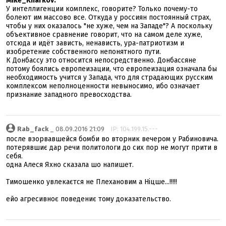
Mike_Kharkov:
У интеллигенции комплекс, говорите? Только почему-то
болеют им массово все. Откуда у россиян постоянный страх,
чтобы у них оказалось "не хуже, чем на Западе"? А поскольку
объективное сравнение говорит, что на самом деле хуже,
отсюда и идёт зависть, ненависть, ура-патриотизм и
изобретение собственного непонятного пути.
К Донбассу это относится непосредственно. Донбассяне
потому боялись европеизации, что европеизация означала бы
необходимость учится у Запада, что для страдающих русским
комплексом неполноценности невыносимо, ибо означает
признание западного превосходства.
Rab_fack
_ 08.09.2016 21:09
IP: 104.199.15.---
после взорвавшейся бомби во вторник вечером у Рабиновича.
потерявшиє дар речи политологи до сих пор не могут прити в
себя.
одна Алеся Яхно сказала шо напишет.
Тимошенко увлекаєтся не Плехановим а Ніцше...!!!!!
ейо агресивноє поведениє тому доказательство.