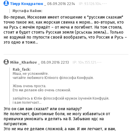
Тімур Кондратюк
_ 08.09.2016 22:14
IP: 93.126.104.---
Мустафа Найем:
Во-первых, Московия имеет отношение к "русским сказкам"
точно такое же, как морская свинка к морю... во-вторых, кто
на Русь с мечём придёт – от меча и погибнет. На том стояла,
стоит и будет стоять Русская земля (рѹсьскаѧ землѧ)... Только
не вздумай по глупости своей вообразить, что Россия и Русь –
это одно и тоже...
Mike_Kharkov
_ 08.09.2016 22:13
IP: 104.155.121.---
Rab_fack:
Міша, не усложняйте.
читайте любимого Юліного філософа Конфуція.
Жізнь очень проста.
Ето ми делаем єйо очень сложной.
запішітесь в Юлін філософскій кружок ізученія Конфуція.
і вам полегчаєт...
Это он сам вам сказал? или они напару?
Не полегчает, фантомные боли, не могу избавиться от
привычки умножать и делить на 8. Забываю ндс на
патриотизм.
Это не мы ее делаем сложной, а нам. И им легчает, и вам,