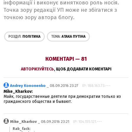
інформації і виконує винятково роль носія.
Точка зору редакції УП може не збігатися з
точкою зору автора блогу.
РОЗДІЛ:
ПОЛІТИКА
ТЕМА:
AТАКА ПУТІНА
КОМЕНТАРІ — 81
АВТОРИЗУЙТЕСЬ
, ЩОБ ДОДАВАТИ КОМЕНТАРІ
Andrey Kononenko
_ 08.09.2016 23:27
IP: 188.163.73.---
Mike_Kharkov:
Майк, государственные деятели при демократии только из
гражданского общества и бывают.
Mike_Kharkov
_ 08.09.2016 23:21
IP: 104.155.121.---
Rab_fack: