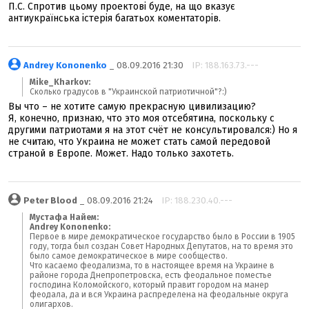
П.С. Спротив цьому проектові буде, на що вказує
антиукраїнська істерія багатьох коментаторів.
Andrey Kononenko
_ 08.09.2016 21:30
IP: 188.163.73.---
Mike_Kharkov:
Сколько градусов в "Украинской патриотичной"?:)
Вы что – не хотите самую прекрасную цивилизацию?
Я, конечно, признаю, что это моя отсебятина, поскольку с
другими патриотами я на этот счёт не консультировался:) Но я
не считаю, что Украина не может стать самой передовой
страной в Европе. Может. Надо только захотеть.
Peter Blood
_ 08.09.2016 21:24
IP: 188.230.40.---
Мустафа Найем:
Andrey Kononenko:
Первое в мире демократическое государство было в России в 1905
году, тогда был создан Совет Народных Депутатов, на то время это
было самое демократическое в мире сообщество.
Что касаемо феодализма, то в настоящее время на Украине в
районе города Днепропетровска, есть феодальное поместье
господина Коломойского, который правит городом на манер
феодала, да и вся Украина распределена на феодальные округа
олигархов.