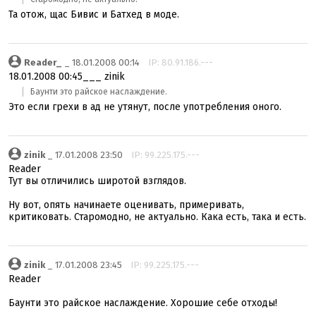
Та отож, щас Бивис и Батхед в моде.
Reader_
_ 18.01.2008 00:14
IP: 80.91.186.---
18.01.2008 00:45___ zinik
Баунти это райское наслаждение.
Это если грехи в ад не утянут, после употребления оного.
zinik
_ 17.01.2008 23:50
IP: 99.225.175.---
Reader
Тут вы отличились широтой взглядов.
Ну вот, опять начинаете оценивать, примеривать,
критиковать. Старомодно, не актуально. Кака есть, така и есть.
zinik
_ 17.01.2008 23:45
IP: 99.225.175.---
Reader
Баунти это райское наслаждение. Хорошие себе отходы!