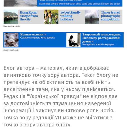
Блог автора – матеріал, який відображає
винятково точку зору автора. Текст блогу не
претендує на об'єктивність та всебічність
висвітлення теми, яка у ньому піднімається.
Редакція "Української правди" не відповідає
за достовірність та тлумачення наведеної
інформації і виконує винятково роль носія.
Точка зору редакції УП може не збігатися з
точкою зору автора блогу.