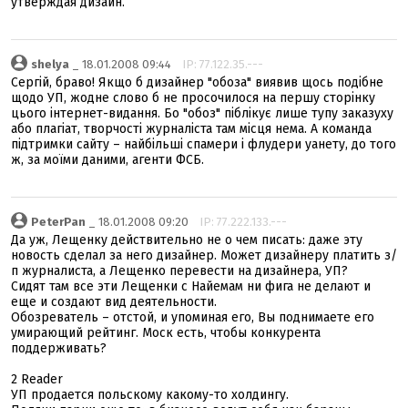
утверждая дизайн.
shelya
_ 18.01.2008 09:44
IP: 77.122.35.---
Сергій, браво! Якщо б дизайнер "обоза" виявив щось подібне
щодо УП, жодне слово б не просочилося на першу сторінку
цього інтернет-видання. Бо "обоз" піблікує лише тупу заказуху
або плагіат, творчості журналіста там місця нема. А команда
підтримки сайту – найбільші спамери і флудери уанету, до того
ж, за моїми даними, агенти ФСБ.
PeterPan
_ 18.01.2008 09:20
IP: 77.222.133.---
Да уж, Лещенку действительно не о чем писать: даже эту
новость сделал за него дизайнер. Может дизайнеру платить з/
п журналиста, а Лещенко перевести на дизайнера, УП?
Сидят там все эти Лещенки с Найемам ни фига не делают и
еще и создают вид деятельности.
Обозреватель – отстой, и упоминая его, Вы поднимаете его
умирающий рейтинг. Моск есть, чтобы конкурента
поддерживать?
2 Reader
УП продается польскому какому-то холдингу.