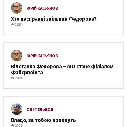
ЮРІЙ КАСЬЯНОВ
Хто насправді звільнив Федорова?
3227
ЮРІЙ КАСЬЯНОВ
Відставка Федорова – МО стане філіалом
Файєрпоінта
2369
ОЛЕГ ЄЛЬЦОВ
Владо, за тобою прийдуть
2022