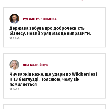
РУСЛАН РЯБОШАПКА
Держава забула про доброчесність
бізнесу. Новий Уряд має це виправити.
4445
ЯНА МАТВІЙЧУК
Чичваркін каже, що удари по Wildberries і
НПЗ безглузді. Пояснюю, чому він
помиляється
3492