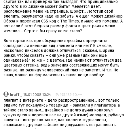
сайтов так или примерно так выглядят. Что принципиально
другого в их дизайне может быть? Меняется цвет,
расположение меню на странице, шрифт... Логотип свой
влепить, разумеется надо не забыть. А еще? Может дизайнер
Обоза и переписал CSS код с The Times, и мало что поменял. А
вот если б этот бедняга размер фонта и цвет рамки меню
изменил – Сергею бы сразу легче стало?
Во-вторых: как при обсуждении дизайна определить:
совпадает ли внешний вид элемента или нет? В смысле,
насколько пикселов должна отличаться, скажем, ширина
рамки, чтобы сказать – они уже разные (или они еще
одинаковые)? То же – с цветом. Где начинают отличаться два
цветовых оттенка, ведь значения составляющих могут быть
разные, но разницу человеческий глаз не заметит. И т.п. Не
знаю, можно ли формализовать такие вещи вообще.
hraff
_ 18.01.2008 10:24
IP: 195.189.60.---
плагиат в интернете – дело распространенное... вот только
видимо тут лоханулись товарищи – заказали у плагиатора, а
тайное стало явным... дизайнер не долго думая копирнул
чужую идею и перевел все на другой язык:) молодец, рубанул
капусты... интересно также, как коллеги журналисты,
знакомые с другими сайтами не додумались посравнивать,