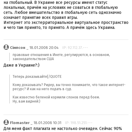
на глобальный. В Украине все ресурсы имеют статус
локальных, причём на условиях не соваться в глобальную
сеть. Любое вмешательство в глобальную сеть однозначно
означает принятие всех правил игры.
Интернет это экстерриториальное виртуальное пространство
и чего там принято, то принято. А причём здесь Украина.
Сімпсон
_ 18.01.2008 20:04
IP: 92.112.37.---
правовые отношения в Инете, регулируются, в основном,
законодательством США
Даже в Украине?:)
Теперь доказывайте[/QUOTE
Кому доказывать? Ридер, вы точно понимаете, что такое интернет-
ресурс? И как на него подать в суд.
Как известно беленой кормили слонов перед боем.
Ну, вам видней:)
Flomaster
_ 18.01.2008 10:31
IP: 198.51.251.---
Для меня факт плагиата не настолько очевиден. Сейчас 90%