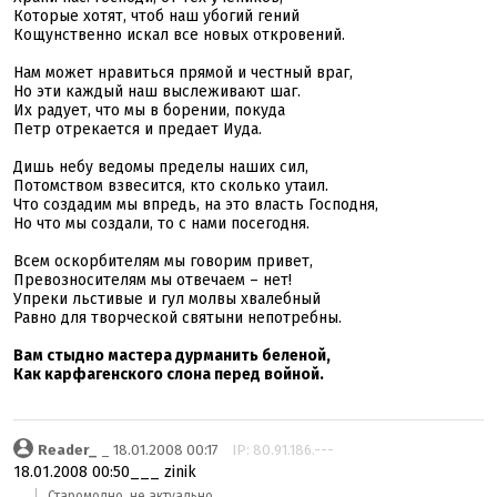
Которые хотят, чтоб наш убогий гений
Кощунственно искал все новых откровений.
Нам может нравиться прямой и честный враг,
Но эти каждый наш выслеживают шаг.
Их радует, что мы в борении, покуда
Петр отрекается и предает Иуда.
Дишь небу ведомы пределы наших сил,
Потомством взвесится, кто сколько утаил.
Что создадим мы впредь, на это власть Господня,
Но что мы создали, то с нами посегодня.
Всем оскорбителям мы говорим привет,
Превозносителям мы отвечаем – нет!
Упреки льстивые и гул молвы хвалебный
Равно для творческой святыни непотребны.
Вам стыдно мастера дурманить беленой,
Как карфагенского слона перед войной.
Reader_
_ 18.01.2008 00:17
IP: 80.91.186.---
18.01.2008 00:50___ zinik
Старомодно, не актуально.