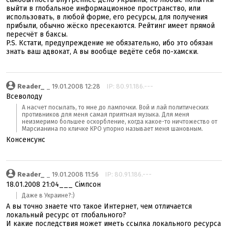
выйти в глобальное информационное пространство, или
использовать, в любой форме, его ресурсы, для получения
прибыли, обычно жёско пресекаются. Рейтинг имеет прямой
пересчёт в баксы.
P.S. Кстати, предупреждение не обязательно, ибо это обязан
знать ваш адвокат, А вы вообще ведёте себя по-хамски.
Reader_
_ 19.01.2008 12:28
IP: 80.91.186.---
Всеволоду
А насчет посылать, то мне до лампочки. Вой и лай политических
противников для меня самая приятная музыка. Для меня
неизмеримо большее оскорбление, когда какое-то ничтожество от
Марсианина по кличке КРО упорно называет меня шановным.
Консенсунс
Reader_
_ 19.01.2008 11:56
IP: 80.91.186.---
18.01.2008 21:04___ Сімпсон
Даже в Украине?:)
А вы точно знаете что такое Интернет, чем отличается
локальный ресурс от глобального?
И какие последствия может иметь ссылка локального ресурса