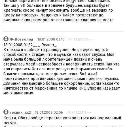
Поляки парни еще те: в бизнесе ведут себя как бараны.
Так шо у УП большое и вонючее будущее: маразм будет
крепчать: скоро начнут экономить вообще на выездах по
Киеву на прессухи. Лещенко и Найем потолстеют до
американских размеров от постоянного сидения на месте
Ф-Всеволод
_ 18.01.2008 09:10
IP: 91.192.136.---
18.01.2008 01:32___ Reader_
К стихам я вообще-то равнодушен. Нет, видите ли, той
способности к стихам, что в музыке называют слухом. Моя
мама была большой любительницей поэзии и очень
огорчалась моей неспособности воспринимать стихи. Так что
зря старались. Хотя за интересную информацию спасибо.
А насчет посылать, то мне до лампочки. Вой и лай
политических противников для меня самая приятная музыка.
Для меня неизмеримо большее оскорбление, когда какое-то
ничтожество от Марсианина по кличке КРО упорно называет
меня шановным.
техник_хх2
_ 18.01.2008 02:06
IP: 77.122.111.---
Кстати, Обоз вообще перестал котироваться как нормальный
ресурс.