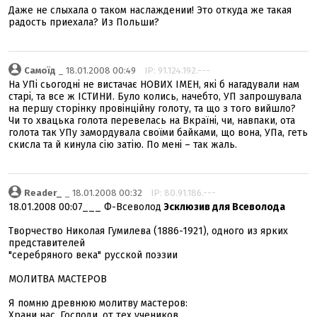
Даже не слыхала о таком наслаждении! Это откуда же такая
радость приехала? Из Польши?
Самоїд
_ 18.01.2008 00:49
IP: 91.124.192.---
На УПі сьогодні не вистачає НОВИХ ІМЕН, які б нагадували нам
старі, та все ж ІСТИНИ. Було колись, начебто, УП запрошувала
на першу сторінку провінційну голоту, та що з того вийшло?
Чи то хвацька голота перевелась на Вкраїні, чи, навпаки, ота
голота так УПу замордувала своїми байками, що вона, УПа, геть
скисла та й кинула сію затію. По мені – так жаль.
Reader_
_ 18.01.2008 00:32
IP: 80.91.186.---
18.01.2008 00:07___ Ф-Всеволод
Эсклюзив для Всеволода
Творчество Николая Гумилева (1886-1921), одного из ярких
представителей
"серебряного века" русской поэзии
МОЛИТВА МАСТЕРОВ
Я помню древнюю молитву мастеров:
Храни нас. Господи, от тех учеников,