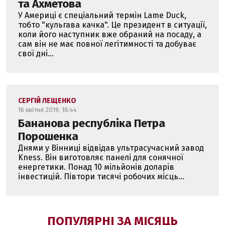
та Ахметова
У Америці є спеціальний термін Lame Duck,
тобто "кульгава качка". Це президент в ситуації,
коли його наступник вже обраний на посаду, а
сам він не має повної легітимності та добуває
свої дні...
СЕРГІЙ ЛЕЩЕНКО
16 квітня 2019, 18:44
Бананова республіка Петра
Порошенка
Днями у Вінниці відвідав ультрасучасний завод
Kness. Він виготовляє панелі для сонячної
енергетики. Понад 10 мільйонів доларів
інвестицій. Півтори тисячі робочих місць...
ПОПУЛЯРНІ ЗА МІСЯЦЬ