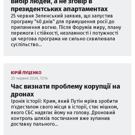
Вибір людей, а не зговір в
президентських апартаментах
25 червня Зеленський заявив, що запустив
програму "40 днів" для примушення росії до
припинення вогню. Після Форумів миру, плану
перемоги і стійкості, незламності і потужності
ця чергова програма не сильно схвилювала
суспільство...
ЮРІЙ ЛУЦЕНКО
25 червня 2026, 13:14
Час визнати проблему корупції на
дронах
Іронія історії: Крим, який Путін мріяв зробити
пʼєдесталом свого місця в історії, стає мішком,
якого СБС надягає йому на голову. Дроновий
контроль шляхів постачання вже зупинив
доставку пального...