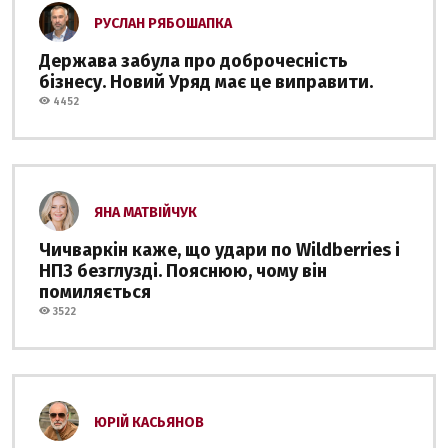
РУСЛАН РЯБОШАПКА
Держава забула про доброчесність
бізнесу. Новий Уряд має це виправити.
4452
ЯНА МАТВІЙЧУК
Чичваркін каже, що удари по Wildberries і
НПЗ безглузді. Пояснюю, чому він
помиляється
3522
ЮРІЙ КАСЬЯНОВ