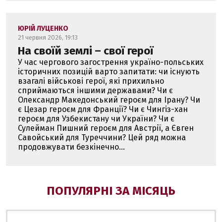
ЮРІЙ ЛУЦЕНКО
21 червня 2026, 19:13
На своїй землі – свої герої
У час чергового загострення україно-польських
історичних позицій варто запитати: чи існують
взагалі військові герої, які прихильно
сприймаються іншими державами? Чи є
Олександр Македонський героєм для Ірану? Чи
є Цезар героєм для Франції? Чи є Чингіз-хан
героєм для Узбекистану чи України? Чи є
Сулейман Пишний героєм для Австрії, а Євген
Савойський для Туреччини? Цей ряд можна
продовжувати безкінечно...
ПОПУЛЯРНІ ЗА МІСЯЦЬ