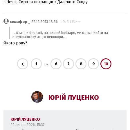
з Чечні, Сирії та погранців з Далекого Сходу.
семафор
_ 22.12.2013 18:56
IP: 5.1.13.---
... А вже в березні, на ювілей Кобзаря, ми маємо вийти на
всеукраїнську акцію непокори...
Якого року?
...
1
6
7
8
9
10
ЮРІЙ ЛУЦЕНКО
ЮРІЙ ЛУЦЕНКО
22 липня 2026, 15:37