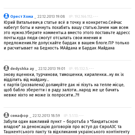
Орест Хома
_ 22.12.2013 19:08
IP: 192.166.112.---
Юрий Витальевич,в статье всё в точку и конкретно.Сейчас
набегут боты и начнуть похабить вашу статью.Зачем нам всем
это нужно.Уберите комменты.а вместо этого поставьте адресс
почты.куда люди смогут отсылать свои мнения и
предложения.Не допускайте бардак в вашем блоге.ПР только
и расчитывает на Бедность МАйдана и Бардак Майдана
dedyshka ay
_ 22.12.2013 19:01
IP: 95.132.5.---
знову яценюки, турчинови, тимошенки, кириленки...ну як їх
відділить від майдану...
є партія (розвалена) доламуйте дак ні лізуть на тепле місце,
щоб бабло зберегти і в раду залізти...народ же це бачить
невже ніхто не може їх попросити...?!!
семафор
_ 22.12.2013 18:59
IP: 5.1.13.---
Забули один важливий пункт – боротьба з "бандитьскою
владою" за денонсацію договорів про вступ до ЄвроАЗС та
Ташкентського пакту та відкликання українського контінгенту