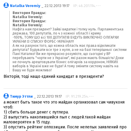
Natalka Veremiy
_ 22.12.2013 19:17
IP: 46.201.114.---
Виктория Правды:
Natalka Veremiy:
Виктория Правды:
Natalka Veremiy:
Нафіга нам президент? Зайві видатки і толку нуль. Парламентська
держава, 100 депутатів, по 4 з кожної області і криму
-100%, ТОМУ ЩО всі 100 ДЕПУТАТІВ БУДУТЬ ВИКЛЮЧНО ОЛІГАРХИ
УКРАЇНИ ІЗ СПИСКУ ФОРБС-УКРАЇНА!!!!
А як на рахунок того, що кожна область має права відкликати
депутата? Будувати все тре з нуля, а не на базі теперішньої системи
Пані Наталко! Ви же прекрасно розумієте, що сьогодні у ВР
перебувають "чорти не з України", які разом мають більшість! Доки
не почнуть арештовувати бізнес олігархів за кордоном, НІЯКИХ
виборів в Україні вже не буде! А тому змінити систему навіть на
Вашу не буде можливо!
Вікторія, тоді нащо єдиний кандидат в президенти?
Тимур Эттли
_ 22.12.2013 19:17
IP: 91.219.254.---
а может быть такое что это майдан организовал сам чивуконя
чтоб:
1) сбить больше денег с путлера.
2) выпустить накопившийся пыл с людей.такой майдан
маловероятен в 15 году.
3) опустить рейтинг оппозиции. После нелепых заявлений про