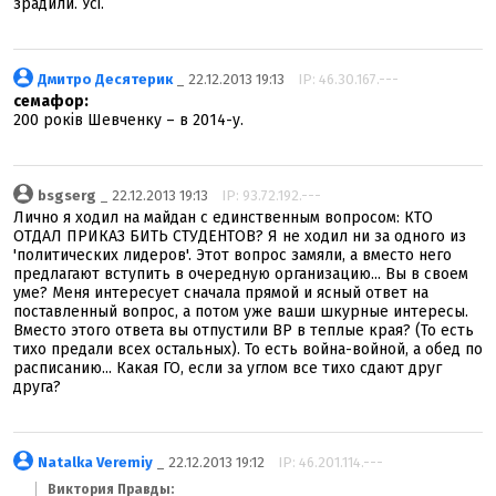
зрадили. Усі.
Дмитро Десятерик
_ 22.12.2013 19:13
IP: 46.30.167.---
семафор:
200 років Шевченку – в 2014-у.
bsgserg
_ 22.12.2013 19:13
IP: 93.72.192.---
Лично я ходил на майдан с единственным вопросом: КТО
ОТДАЛ ПРИКАЗ БИТЬ СТУДЕНТОВ? Я не ходил ни за одного из
'политических лидеров'. Этот вопрос замяли, а вместо него
предлагают вступить в очередную организацию... Вы в своем
уме? Меня интересует сначала прямой и ясный ответ на
поставленный вопрос, а потом уже ваши шкурные интересы.
Вместо этого ответа вы отпустили ВР в теплые края? (То есть
тихо предали всех остальных). То есть война-войной, а обед по
расписанию... Какая ГО, если за углом все тихо сдают друг
друга?
Natalka Veremiy
_ 22.12.2013 19:12
IP: 46.201.114.---
Виктория Правды: