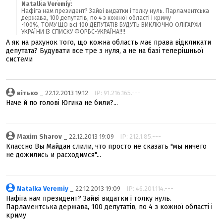
Natalka Veremiy:
Нафіга нам президент? Зайві видатки і толку нуль. Парламентська
держава, 100 депутатів, по 4 з кожної області і криму
-100%, ТОМУ ЩО всі 100 ДЕПУТАТІВ БУДУТЬ ВИКЛЮЧНО ОЛІГАРХИ
УКРАЇНИ ІЗ СПИСКУ ФОРБС-УКРАЇНА!!!!
А як на рахунок того, що кожна область має права відкликати
депутата? Будувати все тре з нуля, а не на базі теперішньої
системи
вітько
_ 22.12.2013 19:12
IP: 91.216.165.---
Наче й по голові Югика не били?...
Maxim Sharov
_ 22.12.2013 19:09
IP: 212.1.85.---
Классно Вы Майдан слили, что просто не сказать "мы ничего
не дожились и расходимся"...
Natalka Veremiy
_ 22.12.2013 19:09
IP: 46.201.114.---
Нафіга нам президент? Зайві видатки і толку нуль.
Парламентська держава, 100 депутатів, по 4 з кожної області і
криму