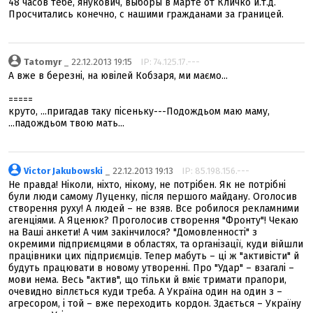
48 часов тебе, янукович, выборы в марте от Кличко и.т.д.
Просчитались конечно, с нашими гражданами за границей.
Tatomyr
_ 22.12.2013 19:15
IP: 74.125.17.---
А вже в березні, на ювілей Кобзаря, ми маємо...
=====
круто, ...пригадав таку пісеньку---Подождьом маю маму,
...падождьом твою мать...
Victor Jakubowski
_ 22.12.2013 19:13
IP: 85.198.156.---
Не правда! Ніколи, ніхто, нікому, не потрібен. Як не потрібні
були люди самому Луценку, після першого майдану. Оголосив
створення руху! А людей – не взяв. Все робилося рекламними
агенціями. А Яценюк? Проголосив створення "Фронту"! Чекаю
на Ваші анкети! А чим закінчилося? "Домовленності" з
окремими підприємцями в областях, та організації, куди війшли
працівники цих підприємців. Тепер мабуть – ці ж "активісти" й
будуть працювати в новому утворенні. Про "Удар" – взагалі –
мови нема. Весь "актив", що тільки й вміє тримати прапори,
очевидно віллється куди треба. А Україна один на один з –
агресором, і той – вже переходить кордон. Здається – Україну