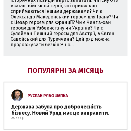
історичних позицій варто запитати: чи існують
взагалі військові герої, які прихильно
сприймаються іншими державами? Чи є
Олександр Македонський героєм для Ірану? Чи
є Цезар героєм для Франції? Чи є Чингіз-хан
героєм для Узбекистану чи України? Чи є
Сулейман Пишний героєм для Австрії, а Євген
Савойський для Туреччини? Цей ряд можна
продовжувати безкінечно...
ПОПУЛЯРНІ ЗА МІСЯЦЬ
РУСЛАН РЯБОШАПКА
Держава забула про доброчесність
бізнесу. Новий Уряд має це виправити.
4449