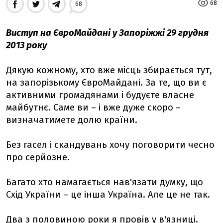
68
68
Виступ на ЄвроМайдані у Запоріжжі 29 грудня
2013 року
Дякую кожному, хто вже місць збирається тут,
на запорізькому ЄвроМайдані. За те, що ви є
активними громадянами і будуєте власне
майбутнє. Саме ви – і вже дуже скоро –
визначатимете долю країни.
Без гасел і скандувань хочу поговорити чесно
про серйозне.
Багато хто намагається нав'язати думку, що
Схід України – це інша Україна. Але це не так.
Два з половиною роки я провів у в'язниці.