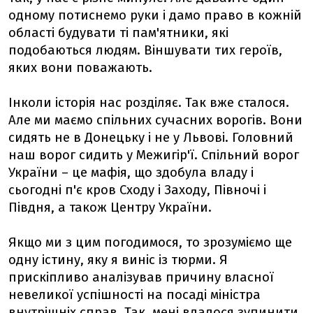
одному потиснемо руки і дамо право в кожній
області будувати ті пам'ятники, які
подобаються людям. Віншувати тих героїв,
яких вони поважають.
Інколи історія нас розділяє. Так вже сталося.
Але ми маємо спільних сучасних ворогів. Вони
сидять не в Донецьку і не у Львові. Головний
наш ворог сидить у Межигір'ї. Спільний ворог
України – це мафія, що здобула владу і
сьогодні п'є кров Сходу і Заходу, Півночі і
Півдня, а також Центру України.
Якщо ми з цим погодимося, то зрозуміємо ще
одну істину, яку я виніс із тюрми. Я
прискіпливо аналізував причину власної
невеликої успішності на посаді міністра
внутрішніх справ. Так, мені вдалося зупинити