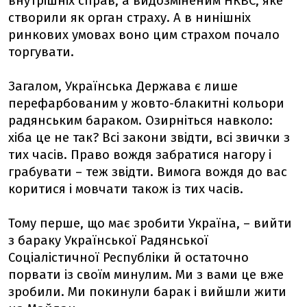
внутрішніх справ, а видозміненим НКВС, яке
створили як орган страху. А в нинішніх
ринкових умовах воно цим страхом почало
торгувати.
Загалом, Українська Держава є лише
перефарбованим у жовто-блакитні кольори
радянським бараком. Озирніться навколо:
хіба це не так? Всі закони звідти, всі звички з
тих часів. Право вождя забратися нагору і
грабувати – теж звідти. Вимога вождя до вас
коритися і мовчати також із тих часів.
Тому перше, що має зробити Україна, – вийти
з бараку Української Радянської
Соціалістичної Республіки й остаточно
порвати із своїм минулим. Ми з вами це вже
зробили. Ми покинули барак і вийшли жити