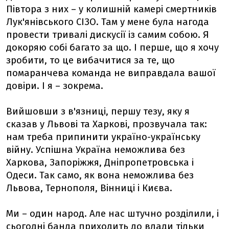
Півтора з них – у колишній камері смертників
Лук'янівського СІЗО. Там у мене була нагода
провести тривалі дискусії із самим собою. Я
докоряю собі багато за що. І перше, що я хочу
зробити, то це вибачитися за те, що
помаранчева команда не виправдала вашої
довіри. І я – зокрема.
Вийшовши з в'язниці, першу тезу, яку я
сказав у Львові та Харкові, прозвучала так:
нам треба припинити україно-українську
війну. Успішна Україна неможлива без
Харкова, Запоріжжя, Дніпропетровська і
Одеси. Так само, як вона неможлива без
Львова, Тернополя, Вінниці і Києва.
Ми – один народ. Але нас штучно розділили, і
сьогодні банда приходить до влади тільки