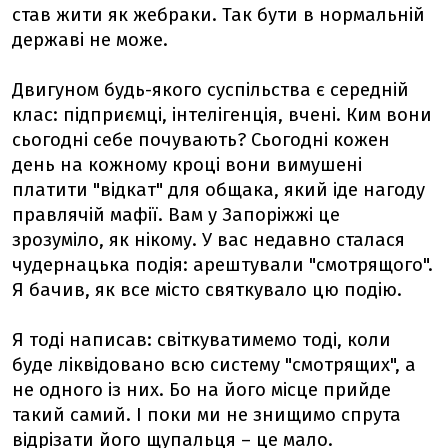
став жити як жебраки. Так бути в нормальній
державі не може.
Двигуном будь-якого суспільства є середній
клас: підприємці, інтелігенція, вчені. Ким вони
сьогодні себе почувають? Сьогодні кожен
день на кожному кроці вони вимушені
платити "відкат" для общака, який іде нагоду
правлячій мафії. Вам у Запоріжжі це
зрозуміло, як нікому. У вас недавно сталася
чудернацька подія: арештували "смотрящого".
Я бачив, як все місто святкувало цю подію.
Я тоді написав: світкуватимемо тоді, коли
буде ліквідовано всю систему "смотрящих", а
не одного із них. Бо на його місце прийде
такий самий. І поки ми не знищимо спрута
відрізати його щупальця – це мало.