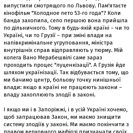
випустили смотрящого по Львову. Пам'ятаєте
кінофільм "Холодное лето 53-го года"? Коли
банда захопила, село першою вона прийшла
по дільничного. Тому в будь-якій країні – чи то
Україні, чи то Грузії – при зміні влади на
напівкримінальне угруповання, міністра
внутрішніх справ відправляють у тюрму. Мій
колега Вано Мерабешвілі саме зараз
проходить процес "луценкізації". А Грузія йде
шляхом українізації. Так відбувається тому, що
ми бачимо центр, больову точку нинішньої
влади: якщо в країні не працюють закони –
владу захоплюють злодії в законі.
І якщо ми і в Запоріжжі, і в усій Україні хочемо,
щоб запрацював Закон, ми маємо знищити
систему злодіїв у законі. Ми маємо покінчити з
правом верховного мафіозі призначати своїх