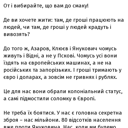
От і вибирайте, що вам до смаку!
Де ви хочете жити: там, де гроші працюють на
людей, чи там, де гроші у людей крадуть і
вивозять?
До того ж, Азаров, Клюєв і Янукович чомусь
живуть і Відні, а не у Пскові. Чомусь усі вони
їздять на європейських машинах, а не на
російських та запорізьких. І гроші тримають у
євро і доларах, а зовсім не гривнях і рублях.
Це для нас вони обрали колоніальний статус,
а самі підмостили соломку в Європі.
Не треба їх боятися. У нас є головна секретна
зброя – нас мільйони. 80 відсотків населення
вже проти Януковича. Нас, коли ми будемо