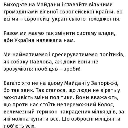
Виходьте на Майдани і ставайте вільними
громадянами вільної європейської країни. Бо
всі ми – європейці українського походження.
Разом ми маємо так змінити систему влади,
аби Україна належала нам.
Ми найматимемо і дресируватимемо політиків,
як собаку Павлова, аж доки вони не
зрозуміють: пообіцяв – зроби!
Багато хто не на цьому Майдані у Запоріжжі,
бо так звик. Так сталося, що люди не вірять у
можливість зміни політики. Вони вважають,
що проти нас стоїть непереможний Колос,
величезний терикон накрадених мільярдів, за
які можна купити все. Що озброєні міліціянти
поб'ють усіх.