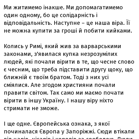
Ми житимемо інакше. Ми допомагатимемо
один одному, бо це солідарність і
відповідальність. Наступне – це наша віра. Її
не можна купити за гроші й побити кийками.
Колись у Римі, який жив за варварськими
законами, з'явилася купка незрозумілих
людей, які почали вірити в те, що чесне слово
є чесним, що треба підставити другу щоку, що
ближній є твоїм братом. Тоді з них усі
сміялися. Але згодом християни почали
правити світом. Так само ми маємо почати
вірити в іншу Україну. І нашу віру ніхто
стримати не зможе.
І ще одне. Європейська ознака, з якої
починалася Європа у Запоріжжі. Сюди втікали