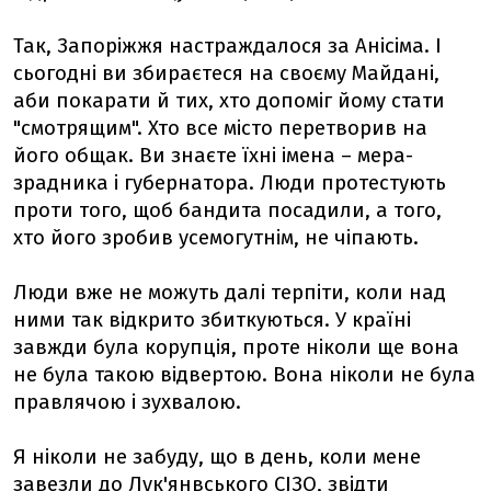
Так, Запоріжжя настраждалося за Анісіма. І
сьогодні ви збираєтеся на своєму Майдані,
аби покарати й тих, хто допоміг йому стати
"смотрящим". Хто все місто перетворив на
його общак. Ви знаєте їхні імена – мера-
зрадника і губернатора. Люди протестують
проти того, щоб бандита посадили, а того,
хто його зробив усемогутнім, не чіпають.
Люди вже не можуть далі терпіти, коли над
ними так відкрито збиткуються. У країні
завжди була корупція, проте ніколи ще вона
не була такою відвертою. Вона ніколи не була
правлячою і зухвалою.
Я ніколи не забуду, що в день, коли мене
завезли до Лук'янвського СІЗО, звідти