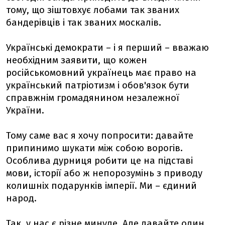
тому, що зіштовхує лобами так званих
бандерівців і так званих москалів.
Українські демократи – і я перший – вважаю
необхідним заявити, що кожен
російськомовний українець має право на
український патріотизм і обов'язок бути
справжнім громадянином незалежної
України.
Тому саме вас я хочу попросити: давайте
припинимо шукати між собою ворогів.
Особлива дурниця робити це на підставі
мови, історії або ж непорозумінь з приводу
колишніх подарунків імперії. Ми – єдиний
народ.
Так, у нас є різне минуле. Але давайте один