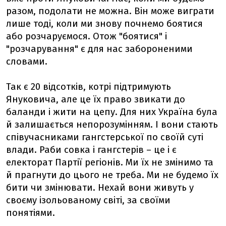
разом, подолати не можна. Він може виграти
лише тоді, коли ми знову почнемо боятися
або розчаруємося. Отож "боятися" і
"розчарування" є для нас забороненими
словами.
Так є 20 відсотків, котрі підтримують
Януковича, але це їх право звикати до
баланди і жити на цепу. Для них Україна була
й залишається непорозумінням. І вони стають
співучасниками гангстерської по своїй суті
влади. Раби совка і гангстерів – це і є
електорат Партії регіонів. Ми їх не змінимо та
й прагнути до цього не треба. Ми не будемо їх
бити чи змінювати. Нехай вони живуть у
своєму ізольованому світі, за своїми
понятіями.