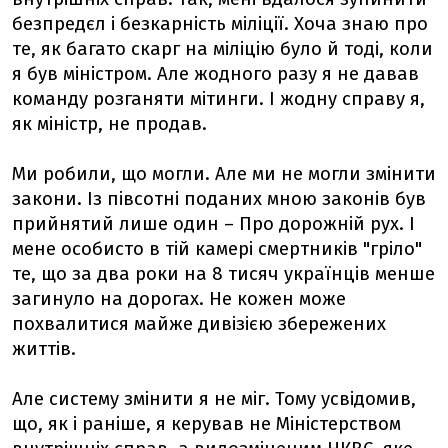
безпредєл і безкарність міліції. Хоча знаю про
те, як багато скарг на міліцію було й тоді, коли
я був міністром. Але жодного разу я не давав
команду розганяти мітинги. І жодну справу я,
як міністр, не продав.
Ми робили, що могли. Але ми не могли змінити
закони. Із півсотні поданих мною законів був
прийнятий лише один – Про дорожній рух. І
мене особисто в тій камері смертників "гріло"
те, що за два роки на 8 тисяч українців менше
загинуло на дорогах. Не кожен може
похвалитися майже дивізією збережених
життів.
Але систему змінити я не міг. Тому усвідомив,
що, як і раніше, я керував не Міністерством