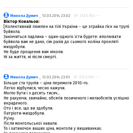
Микола Думич
_ 13.03.2014 23:02
IP: 213.5.193.---
Віктор Ковальов:
[Колективний люмпен на тілі України – це зграйка гієн на трупі
буйвола.
Закінчиться падлина – один-одного їсти будете: вполювати
буйвола вам не дано, сім разів до сьомого коліна прокляті
миздобули.
Не буде прощення вам ніколи.
Ні за життя, ні після смерті.
Микола Думич
_ 13.03.2014 23:01
IP: 213.5.193.---
Більше ста трупів – ціна перемоги 2010-го.
Легко відбулися, чесно кажучи.
Могло бути і з десять тисяч...
Не рахуючи, звичайно, обсягів позиченого і мегаобсягів успішно
вкраденого.
Ото і все, що ви здобули.
Патріоти-миздобули.
Руїну.
Після монгольської навали.
То і хатиночок ваших ціна, монголи у вишиванках.