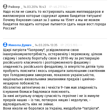
Райхер
_ 14.03.2014 16:43
IP: 46.211.142.---
Надо если не сажать то юстрировать наших миллиардеров и
миллионеров которые содержат армию бандитов-титушек!
Почему Янукович сажал за 3 шины на 15лет а мы не можем
бандитов посадить которые пытаются сдать наши вост.города
России?
Микола Думич
_ 14.03.2014 13:35
IP: 213.5.193.---
Щирі патріоти "Газпрому", усвідомлюючи свою
інахернікомунепотрібність, остервенілу і переможну, цілком
свідому і запеклу боротьбу свою в 2010-му за реставрацію
російського класичного і розторможеного фашизму і
злиденність російського феодалізму, із впертістю дятлів тупо
пробують пояснити і якось оправдати заполошним скиглінням
про Голодоморами заморених, показною українськістю,
національно-визвольними змаганнями предків і цинічно-
нещирою побожністю.
Абсолютно автентично як і чекісти 9-тим мая злиденність
існування біомаси бидломаси пояснюють.
За нині актуальну огидну сучасність героїчне і не їх минуле
предків наших – із тих, потворок ницих і недолугих, -
відповідальність ніяк не знімає.
Вони ніколи не боролися за Україну, миздобули-"патріоти".