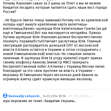
Почему Янукович сажал за 3 шины на 15лет а мы не можем
бандитов посадить которые пытаются сдать наши вост.города
России?
...Не будьте (мягко говор наивным).Потому что из кремлёвской
колоды карт вынута краплённая карта валютчицы-
взяточницы,бизнес-шулерши Юли Капительман-Григян (ах да!
ещё и Тимошенко).Вот как маскируется негодяйка. Приказ
Путина шулерше Юле-Янукович должен беспрепятственно
покинуть Украину!Есть!Отвечает распутница Юля. Главный
смотрящий-распорядитель донецкой ОПГ от московской
власти А.Клюев остаётся в Украине и готов сотрудничать с
новой (тимошенковской) властью. Но слишком запахло
паленным. И шулерша Юля (в угоду кремлю) отдаёт приказ
своему альфонсу Авакову (министр МВС) прикрыть
беспрепятственный побег А.Клюева с Украины.Москва лично
благодарит за это свою протеже на власть в Украине –
мерзавку Ю.Тимошенко.Через несколько дней Аваков за
огромную взятку сдаёт крымскую милицию Аксёнову.
Vasisualiy Lohancin
_ 14.03.2014 18:56
IP: 213.200.34.---
юра порожняк не гонит...бандитам тюрьмы...