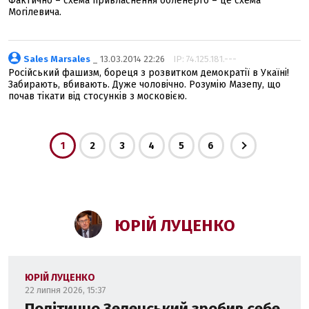
Фактично – схема привласнення обленерго – це схема
Могілевича.
Sales Marsales
_ 13.03.2014 22:26
IP: 74.125.181.---
Російський фашизм, бореця з розвитком демократії в Укаїні!
Забирають, вбивають. Дуже чоловічно. Розумію Мазепу, що
почав тікати від стосунків з московією.
1
2
3
4
5
6
ЮРІЙ ЛУЦЕНКО
ЮРІЙ ЛУЦЕНКО
22 липня 2026, 15:37
Політично Зеленський зробив себе