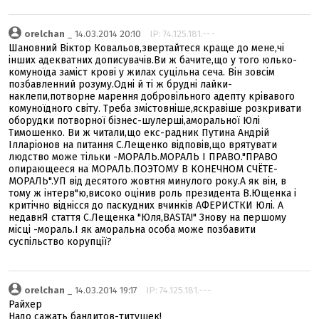
orelchan
_ 14.03.2014 20:10
IP: 74.125.181.---
Шановний Віктор Ковальов,звертайтеся краще до мене,чі
інших адекватних дописувачів.Ви ж бачите,що у того юлько-
комуноїда заміст крові у жилах суцільна сеча. Він зовсім
позбавленний розуму.Одні й ті ж брудні лайки-
наклепи,потворне марення добровільного адепту крівавого
комуноїдного світу. Треба змістовніше,яскравіше розкривати
оборудки потворної бізнес-шулерші,аморальної Юлі
Тимошенко. Ви ж читали,що екс-радник Путина Андрій
Ілларіонов на питання С.Лещенко відповів,що врятувати
людство може тільки -МОРАЛЬ.МОРАЛЬ І ПРАВО."ПРАВО
опирающееся на МОРАЛЬ.ПОЭТОМУ В КОНЕЧНОМ СЧЁТЕ-
МОРАЛЬ".УП від десятого жовтня минулого року.А як він, в
тому ж інтерв"ю,високо оцінив роль президента В.Ющенка і
критічно віднісся до паскудних вчинків АФЕРИСТКИ Юлі. А
недавнЯ стаття С.Лещенка "Юля,BASTA!" Знову на першому
місці -мораль.І як аморальна особа може позбавити
суспільство корупції?
orelchan
_ 14.03.2014 19:17
IP: 74.125.181.---
Райхер
Надо сажать бандитов-титушек!