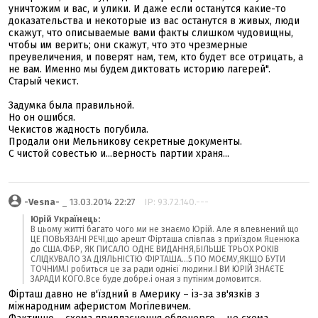
уничтожим и вас, и улики. И даже если останутся какие-то
доказательства и некоторые из вас останутся в живых, люди
скажут, что описываемые вами факты слишком чудовищны,
чтобы им верить; они скажут, что это чрезмерные
преувеличения, и поверят нам, тем, кто будет все отрицать, а
не вам. Именно мы будем диктовать историю лагерей".
Старый чекист.
Задумка была правильной.
Но он ошибся.
Чекистов жадность погубила.
Продали они Мельникову секретные документы.
С чистой совестью и...верность партии храня...
-Vesna-
_ 13.03.2014 22:27
IP: 93.72.140.---
Юрій Українець:
В цьому житті багато чого ми не знаємо Юрій. Але я впевнений що
ЦЕ ПОВЬЯЗАНІ РЕЧІ,що арешт Фірташа співпав з приїздом Яценюка
до США.ФБР, ЯК ПИСАЛО ОДНЕ ВИДАННЯ,БІЛЬШЕ ТРЬОХ РОКІВ
СЛІДКУВАЛО ЗА ДІЯЛЬНІСТЮ ФІРТАША...5 ПО МОЄМУ,ЯКЩО БУТИ
ТОЧНИМ.І робиться це за ради однієї людини.І ВИ ЮРІЙ ЗНАЄТЕ
ЗАРАДИ КОГО.Все буде добре.і оная з путіним домовится.
Фірташ давно не в'їздний в Америку – із-за зв'язків з
міжнародним аферистом Могілевичем.