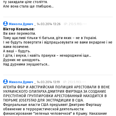
ту закидали ціле століття.
Але вона стала ще глибшою...
Микола Думич
_ 14.03.2014 13:26
IP: 213.5.193.---
Віктор Ковальов:
Ви вже перемогли.
Тому щасливі тільки ті батьки, діти яких – не в Україні.
І не будуть повертати і відпрацьовувати не вами вкрадене і не
вами позичене.
А ваші – будуть.
І діти, і внуки, і навіть прануки – ненароджені іще...
Дурних не шкодують.
Над дурними знущаються...
Микола Думич
_ 14.03.2014 13:19
IP: 213.5.193.---
АГЕНТЫ ФБР И АВСТРИЙСКАЯ ПОЛИЦИЯ АРЕСТОВАЛИ В ВЕНЕ
УКРАИНСКОГО ОЛИГАРХА ДМИТРИЯ ФИРТАША ЗА СОЗДАНИЕ
ПРЕСТУПНОЙ ГРУППИРОВКИ АРЕСТОВАННЫЙ НАХОДИТСЯ В
ТЮРЬМЕ JOSEFSTAD ДЛЯ ЭКСТРАДИЦИИ В США.
Федеральные власти США предъявят Дмитрию Фирташу
обвинение в террористической деятельности:
финансирование "зеленых человечков" в Крыму. Наказание