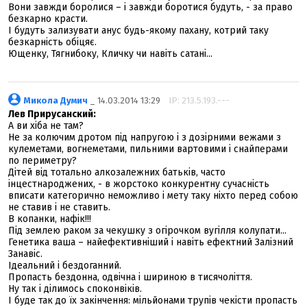
Вони завжди боролися – і завжди боротися будуть, - за право
безкарно красти.
І будуть зализувати анус будь-якому пахану, котрий таку
безкарність обіцяє.
Ющенку, Тягнибоку, Кличку чи навіть сатані...
Микола Думич
_ 14.03.2014 13:29
IP: 213.5.193.---
Лев Прирусанский:
А ви хіба не там?
Не за колючим дротом під напругою і з дозірними вежами з
кулеметами, вогнеметами, пильними вартовими і снайперами
по периметру?
Дітей від тотально алкозалежних батьків, часто
інцестнароджених, - в жорстоко конкурентну сучасність
вписати категорично неможливо і мету таку ніхто перед собою
не ставив і не ставить.
В копанки, нафік!!!
Під землею раком за чекушку з огірочком вугілля колупати...
Генетика ваша – найефективніший і навіть ефектний Залізний
Занавіс.
Ідеальний і бездоганний.
Пропасть бездонна, одвічна і шириною в тисячоліття.
Ну так і ділимось споконвіків.
І буде так до їх закінчення: мільйонами трупів чекісти пропасть