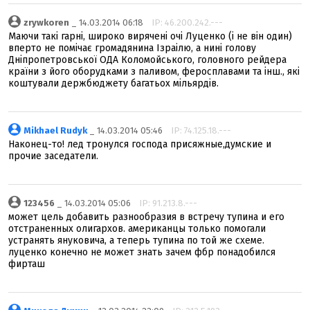
zrywkoren
_ 14.03.2014 06:18
IP: 46.200.242.---
Маючи такі гарні, широко вирячені очі Луценко (і не він один)
вперто не помічає громадянина Ізраілю, а нині голову
Дніпропетровської ОДА Коломойського, головного рейдера
країни з його оборудками з паливом, феросплавами та інш., які
коштували держбюджету багатьох мільярдів.
Mikhael Rudyk
_ 14.03.2014 05:46
IP: 74.125.18.---
Наконец-то! лед тронулся господа присяжные,думские и
прочие заседатели.
123456
_ 14.03.2014 05:06
IP: 91.213.8.---
может цель добавить разнообразия в встречу тупина и его
отстраненных олигархов. американцы только помогали
устранять януковича, а теперь тупина по той же схеме.
луценко конечно не может знать зачем фбр понадобился
фирташ