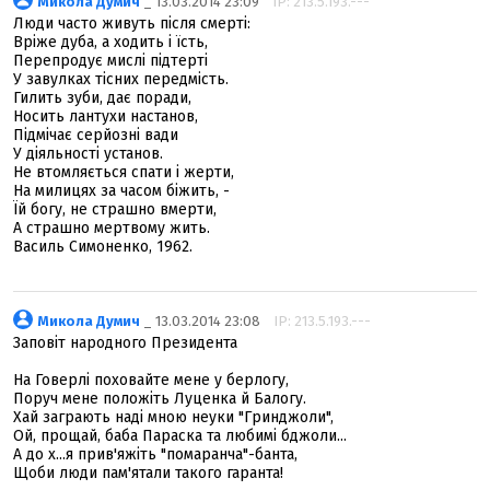
Микола Думич
_ 13.03.2014 23:09
IP: 213.5.193.---
Люди часто живуть після смерті:
Вріже дуба, а ходить і їсть,
Перепродує мислі підтерті
У завулках тісних передмість.
Гилить зуби, дає поради,
Носить лантухи настанов,
Підмічає серйозні вади
У діяльності установ.
Не втомляється спати і жерти,
На милицях за часом біжить, -
Їй богу, не страшно вмерти,
А страшно мертвому жить.
Василь Симоненко, 1962.
Микола Думич
_ 13.03.2014 23:08
IP: 213.5.193.---
Заповіт народного Президента
На Говерлі поховайте мене у берлогу,
Поруч мене положіть Луценка й Балогу.
Хай заграють наді мною неуки "Гринджоли",
Ой, прощай, баба Параска та любимі бджоли...
А до х...я прив'яжіть "помаранча"-банта,
Щоби люди пам'ятали такого гаранта!