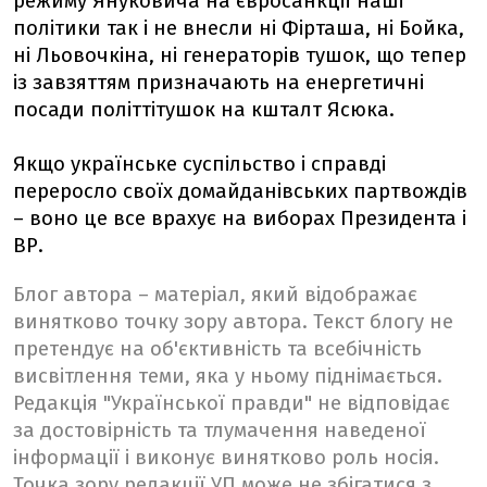
режиму Януковича на євросанкції наші
політики так і не внесли ні Фірташа, ні Бойка,
ні Льовочкіна, ні генераторів тушок, що тепер
із завзяттям призначають на енергетичні
посади політтітушок на кшталт Ясюка.
Якщо українське суспільство і справді
переросло своїх домайданівських партвождів
– воно це все врахує на виборах Президента і
ВР.
Блог автора – матеріал, який відображає
винятково точку зору автора. Текст блогу не
претендує на об'єктивність та всебічність
висвітлення теми, яка у ньому піднімається.
Редакція "Української правди" не відповідає
за достовірність та тлумачення наведеної
інформації і виконує винятково роль носія.
Точка зору редакції УП може не збігатися з