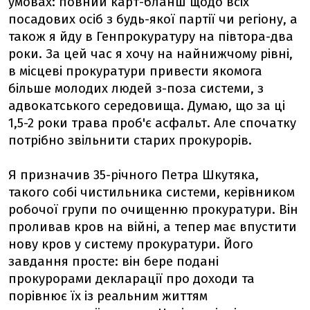
умовах: повний карт-бланш щодо всіх
посадових осіб з будь-якої партії чи регіону, а
також я йду в Генпрокуратуру на півтора-два
роки. За цей час я хочу на найнижчому рівні,
в місцеві прокуратури привести якомога
більше молодих людей з-поза системи, з
адвокатського середовища. Думаю, що за ці
1,5-2 роки трава проб'є асфальт. Але спочатку
потрібно звільнити старих прокурорів.
Я призначив 35-річного Петра Шкутяка,
такого собі чистильника системи, керівником
робочої групи по очищенню прокуратури. Він
проливав кров на війні, а тепер має впустити
нову кров у систему прокуратури. Його
завдання просте: він бере подані
прокурорами декларації про доходи та
порівнює їх із реальним життям