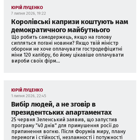
ЮРІЙ ЛУЦЕНКО
7 липня 2026, 19:22
Королівські капризи коштують нам
демократичного майбутнього
Що робить самодержець, якщо на голову
сипляться погані новини? Якщо твій міністр
оборони не хоче оплачувати гостродефіцитні
міни 120 калібру, бо йому цікавіше оплачувати
вироби своїх фірм...
ЮРІЙ ЛУЦЕНКО
1 липня 2026, 22:45
Вибір людей, а не зговір в
президентських апартаментах
25 червня Зеленський заявив, що запустив
програму "40 днів" для примушення росії до
припинення вогню. Після Форумів миру, плану
перемоги і стійкості, незламності і потужності