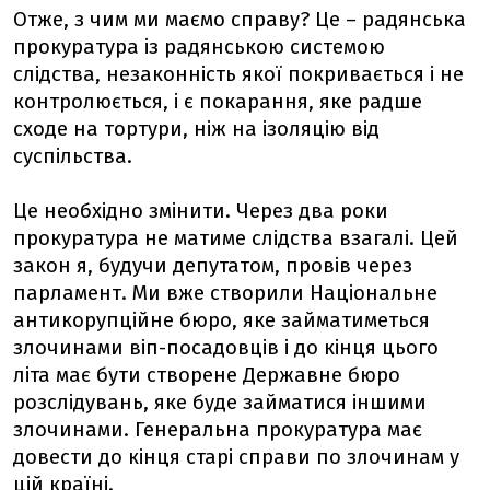
Отже, з чим ми маємо справу? Це – радянська
прокуратура із радянською системою
слідства, незаконність якої покривається і не
контролюється, і є покарання, яке радше
сходе на тортури, ніж на ізоляцію від
суспільства.
Це необхідно змінити. Через два роки
прокуратура не матиме слідства взагалі. Цей
закон я, будучи депутатом, провів через
парламент. Ми вже створили Національне
антикорупційне бюро, яке займатиметься
злочинами віп-посадовців і до кінця цього
літа має бути створене Державне бюро
розслідувань, яке буде займатися іншими
злочинами. Генеральна прокуратура має
довести до кінця старі справи по злочинам у
цій країні.