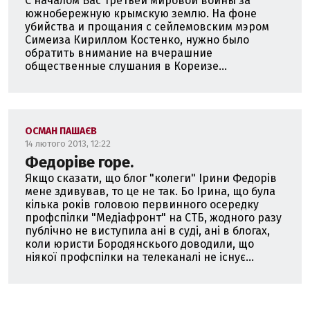
С началом Вас третьей мировой войны за
южнобережную крымскую землю. На фоне
убийства и прощания с сейлемовским мэром
Симеиза Кириллом Костенко, нужно было
обратить внимание на вчерашние
общественные слушания в Кореизе...
ОСМАН ПАШАЄВ
14 лютого 2013, 12:22
Федоріве горе.
Якщо сказати, що блог "колеги" Ірини Федорів
мене здивував, то це не так. Бо Ірина, що була
кілька років головою первинного осередку
профспілки "Медіафронт" на СТБ, жодного разу
публічно не виступила ані в суді, ані в блогах,
коли юристи Бородянскього доводили, що
ніякої профспілки на телеканалі не існує...