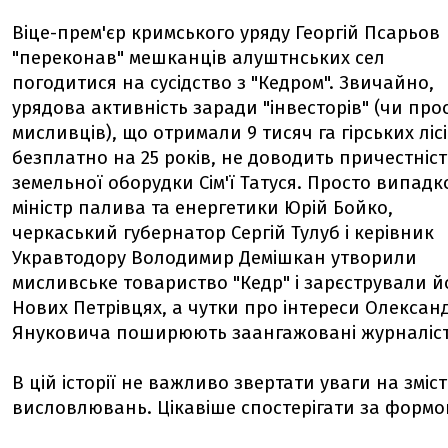
Віце-прем'єр кримського уряду Георгій Псарьов
"переконав" мешканців алуштнських сел
погодитися на сусідство з "Кедром". Звичайно,
урядова активність заради "інвесторів" (чи про
мисливців), що отримали 9 тисяч га гірських ліс
безплатно на 25 років, не доводить причестніст
земельної оборудки Сім'ї Татуся. Просто випадк
міністр палива та енергетики Юрій Бойко,
черкаський губернатор Сергій Тулуб і керівник
Укравтодору Володимир Демішкан утворили
мисливське товариство "Кедр" і зарєстрували й
Нових Петрівцях, а чутки про інтереси Олексан
Януковича поширюють заангажовані журналісти
В цій історії не важливо звертати уваги на зміст
висловлювань. Цікавіше спостерігати за формо