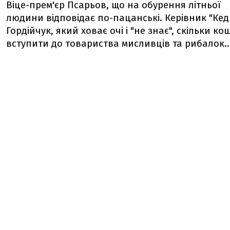
Віце-прем'єр Псарьов, що на обурення літньої
людини відповідає по-пацанські. Керівник "Кед
Гордійчук, який ховає очі і "не знає", скільки ко
вступити до товариства мисливців та рибалок..