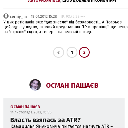
АВТОРИЗУЙТЕСЬ
, ЩОБ ДОДАВАТИ КОМЕНТАРІ
serhiy_m
_ 18.01.2012 15:28
IP: 93.72.28.---
У цих регіоналів вже "дах знесло" від безкарності... А Псарьов
цей,одразу видно, типовий представник ПР в провінції: ще нещ
на "стрєлкі" їздив, а тепер – на великій посаді.
1
2
ОСМАН ПАШАЄВ
ОСМАН ПАШАЄВ
14 листопада 2013, 18:58
Власть взялась за ATR?
Камарилья Януковича пытается нагнуть ATR –