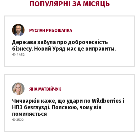
ПОПУЛЯРНІ ЗА МІСЯЦЬ
РУСЛАН РЯБОШАПКА
Держава забула про доброчесність
бізнесу. Новий Уряд має це виправити.
4452
ЯНА МАТВІЙЧУК
Чичваркін каже, що удари по Wildberries і
НПЗ безглузді. Пояснюю, чому він
помиляється
3522