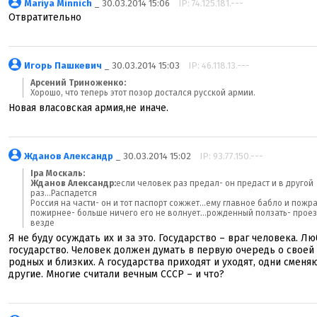
Mariya Minnich
_ 30.03.2014 15:06
IP: 74.125.181.---
Отвратительно
Игорь Пашкевич
_ 30.03.2014 15:03
IP: 46.118.13.---
Арсений Триноженко:
Хорошо, что теперь этот позор достался русской армии.
Новая власовская армия,не иначе.
Жданов Александр
_ 30.03.2014 15:02
IP: 93.77.150.---
Іра Москаль:
Жданов Александр:
если человек раз предал- он предаст и в другой
раз...Распадется
Россия на части- он и тот паспорт сожжет...ему главное бабло и пожр
пожирнее- больше ничего его не волнует...рожденный ползать- проез
везде
Я не буду осуждать их и за это. Государство – враг человека. Л
государство. Человек должен думать в первую очередь о своей 
родных и близких. А государства приходят и уходят, одни сменя
другие. Многие считали вечным СССР – и что?