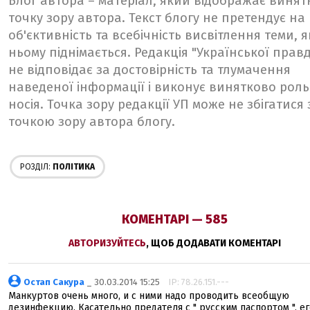
Блог автора – матеріал, який відображає винят
точку зору автора. Текст блогу не претендує на
об'єктивність та всебічність висвітлення теми, я
ньому піднімається. Редакція "Української прав
не відповідає за достовірність та тлумачення
наведеної інформації і виконує винятково роль
носія. Точка зору редакції УП може не збігатися 
точкою зору автора блогу.
РОЗДІЛ:
ПОЛІТИКА
КОМЕНТАРІ — 585
АВТОРИЗУЙТЕСЬ
, ЩОБ ДОДАВАТИ КОМЕНТАРІ
Остап Сакура
_ 30.03.2014 15:25
IP: 78.26.151.---
Манкуртов очень много, и с ними надо проводить всеобщую
дезинфекцию. Касательно предателя с " русским паспортом ", ег