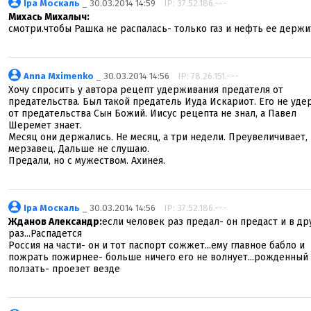
Іра Москаль
_ 30.03.2014 14:59
IP: 37.52.186.---
Михась Михалыч:
смотри.чтобы Рашка не распалась- только газ и нефть ее держит
Anna Mximenko
_ 30.03.2014 14:56
IP: 78.26.151.---
Хочу спросить у автора рецепт удерживания предателя от
предательства. Был такой предатель Иуда Искариот. Его не уде
от предательства Сын Божий. Иисус рецепта не знал, а Павел
Шеремет знает.
Месяц они держались. Не месяц, а три недели. Преувеличивает,
мерзавец. Дальше не слушаю.
Предали, но с мужеством. Ахинея.
Іра Москаль
_ 30.03.2014 14:56
IP: 37.52.186.---
Жданов Александр:
если человек раз предал- он предаст и в др
раз...Распадется
Россия на части- он и тот паспорт сожжет...ему главное бабло и
пожрать пожирнее- больше ничего его не волнует...рожденный
ползать- проезет везде