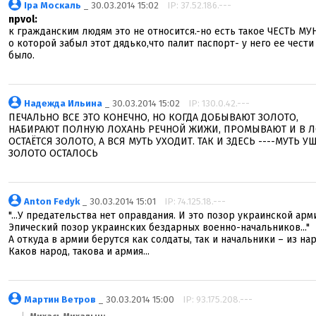
Іра Москаль
_ 30.03.2014 15:02
IP: 37.52.186.---
npvol:
к гражданским людям это не относится.-но есть такое ЧЕСТЬ М
о которой забыл этот дядько,что палит паспорт- у него ее чести
было.
Надежда Ильина
_ 30.03.2014 15:02
IP: 130.0.42.---
ПЕЧАЛЬНО ВСЕ ЭТО КОНЕЧНО, НО КОГДА ДОБЫВАЮТ ЗОЛОТО,
НАБИРАЮТ ПОЛНУЮ ЛОХАНЬ РЕЧНОЙ ЖИЖИ, ПРОМЫВАЮТ И В Л
ОСТАЁТСЯ ЗОЛОТО, А ВСЯ МУТЬ УХОДИТ. ТАК И ЗДЕСЬ ----МУТЬ У
ЗОЛОТО ОСТАЛОСЬ
Anton Fedyk
_ 30.03.2014 15:01
IP: 74.125.18.---
"...У предательства нет оправдания. И это позор украинской арм
Эпический позор украинских бездарных военно-начальников..."
А откуда в армии берутся как солдаты, так и начальники – из нар
Каков народ, такова и армия...
Мартин Ветров
_ 30.03.2014 15:00
IP: 93.175.208.---