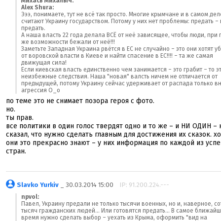
Михась Михалыч:
Alex Shura:
Эээ, понимаете, тут не всё так просто. Многие крымчане и в самом дел
считают Украину государством. Потому у них нет проблемы: предать – 
предать.
А наша власть 22 года делала ВСЁ от неё зависящее, чтобы люди, при
же возможности бежали от неё!!!
Заметьте Западная Украина рвётся в ЕС не случайно – это они хотят у
от воровской власти в Киеве и найти спасение в ЕС!!!! – та же самая
движущая сила!
Если киевская власть единственно чем занимается – это грабит – то э
неизбежные следствия. Наша "новая" валсть ничем не отличается от
предыдущей, потому Украину сейчас удерживает от распада только 
агрессия О_о
по теме это не снимает позора героя с фото.
но.
ты прав.
все политики в один голос твердят одно и то же – и НИ ОДИН – 
сказал, что нужно сделать главным для достижения их сказок. хо
они это прекрасно знают – у них информация по каждой из усп
стран.
Slavko Yurkiv
_ 30.03.2014 15:00
IP: 91.200.224.---
npvol:
Павел, Украину предали не только тысячи военных, но и, наверное, со
тысяч гражданских людей... Или готовятся предать... В самое ближай
время нужно сделать выбор – уехать из Крыма, оформить "вид на