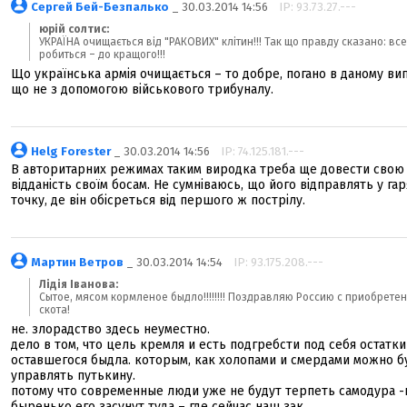
Сергей Бей-Безпалько
_ 30.03.2014 14:56
IP: 93.73.27.---
юрій солтис:
УКРАЇНА очищається від "РАКОВИХ" клітин!!! Так що правду сказано: вс
робиться – до кращого!!!
Що українська армія очищається – то добре, погано в даному ви
що не з допомогою військового трибуналу.
Helg Forester
_ 30.03.2014 14:56
IP: 74.125.181.---
В авторитарних режимах таким виродка треба ще довести свою
відданість своїм босам. Не сумніваюсь, що його відправлять у гар
точку, де він обісреться від першого ж пострілу.
Мартин Ветров
_ 30.03.2014 14:54
IP: 93.175.208.---
Лідія Іванова:
Сытое, мясом кормленое быдло!!!!!!!! Поздравляю Россию с приобрете
скота!
не. злорадство здесь неуместно.
дело в том, что цель кремля и есть подгребсти под себя остатки
оставшегося быдла. которым, как холопами и смердами можно б
управлять путькину.
потому что современные люди уже не будут терпеть самодура -
быренько его засунут туда – где сейчас наш зэк.