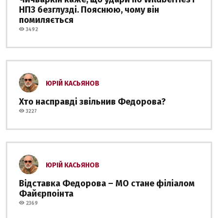
НПЗ безглузді. Пояснюю, чому він
помиляється
3492
ЮРІЙ КАСЬЯНОВ
Хто насправді звільнив Федорова?
3227
ЮРІЙ КАСЬЯНОВ
Відставка Федорова – МО стане філіалом
Файєрпоінта
2369