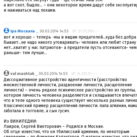
а вот скот, быдло... – они некоторое время дадут себя эксплуат
и наживаться над лохами.
Іра Москаль
_ 30.03.2014 14:53
IP: 37.52.186.---
вот и хорошо – теперь -мы и видим предателей...худа без добра
бывает...не надо никого уговаривать- человек или любит страну
нет...хватит у нас патриотов- а предатели пусть отсеваются- чем
раньше- тем лучше...
val mashtak
_ 30.03.2014 14:53
IP: 74.125.17.---
Диссоциативное расстройство идентичности (расстройство
множественной личности, раздвоение личности, расщепление
личности) – очень редкое психическое расстройство из группы,
котором личность человека разделяется и складывается впечат
что в теле одного человека существует несколько разных личн
Классический пример расщепления личности: папа агмянин, мам
габотала в тогговле, а сын гусич.
Из ВИКИПЕДИИ:
Лавров, Сергей Викторович – Родился в Москве.
Об отце известно, что он тбилисский армянин, по некоторым
сведениям – по фамилии Калантаров. О матери известно, что он