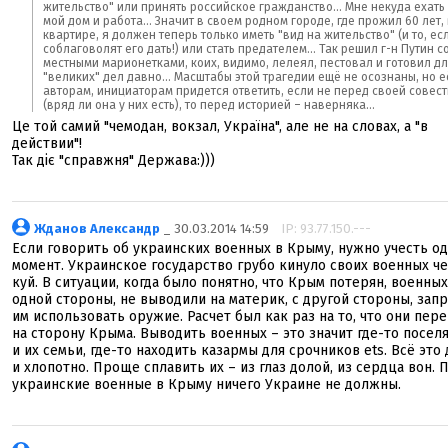
жительство" или принять российское гражданство... Мне некуда ехать 
мой дом и работа... Значит в своем родном городе, где прожил 60 лет,
квартире, я должен теперь только иметь "вид на жительство" (и то, ес
соблаговолят его дать!) или стать предателем... Так решил г-н Путин с
местными марионетками, коих, видимо, лелеял, пестовал и готовил дл
"великих" дел давно... Масштабы этой трагедии ещё не осознаны, но е
авторам, инициаторам придется ответить, если не перед своей совес
(вряд ли она у них есть), то перед историей – наверняка...
Це той самий "чемодан, вокзал, Україна", але не на словах, а "в
действии"!
Так діє "справжня" Держава:)))
Жданов Александр
_ 30.03.2014 14:59
IP: 93.77.150.---
Если говорить об украинских военных в Крыму, нужно учесть о
момент. Украинское государство грубо кинуло своих военных ч
куй. В ситуации, когда было понятно, что Крым потерян, военных
одной стороны, не выводили на материк, с другой стороны, зап
им использовать оружие. Расчет был как раз на то, что они пер
на сторону Крыма. Выводить военных – это значит где-то поселя
и их семьи, где-то находить казармы для срочников ets. Всё это
и хлопотно. Проще сплавить их – из глаз долой, из сердца вон. 
украинские военные в Крыму ничего Украине не должны.