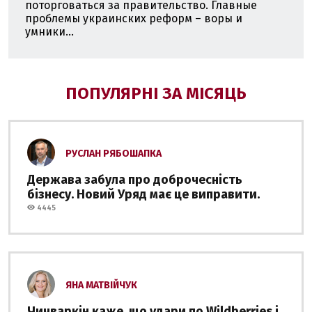
поторговаться за правительство. Главные
проблемы украинских реформ – воры и
умники...
ПОПУЛЯРНІ ЗА МІСЯЦЬ
РУСЛАН РЯБОШАПКА
Держава забула про доброчесність
бізнесу. Новий Уряд має це виправити.
4445
ЯНА МАТВІЙЧУК
Чичваркін каже, що удари по Wildberries і