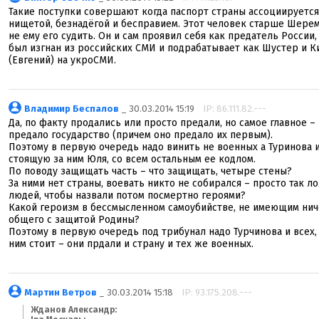
Такие поступки совершают когда паспорт страны ассоциируется
нищетой, безнадёгой и бесправием. Этот человек старше Шерем
не ему его судить. Он и сам проявил себя как предатель России, 
был изгнан из российских СМИ и подрабатывает как Шустер и К
(Евгений) на укроСМИ.
Владимир Беспалов
_ 30.03.2014 15:19
IP: 86.111.82.---
Да, по факту продались или просто предали, но самое главное – 
предало государство (причем оно предало их первым).
Поэтому в первую очередь надо винить не военных а Туринова 
стоящую за ним Юля, со всем остальным ее кодлом.
По поводу защищать часть – что защищать, четыре стены?
За ними нет страны, воевать никто не собирался – просто так л
людей, чтобы назвали потом посмертно героями?
Какой героизм в бессмысленном самоубийстве, не имеющим нич
общего с защитой Родины?
Поэтому в первую очередь под трибунал надо Турчинова и всех, 
ним стоит – они прдали и страну и тех же военных.
Мартин Ветров
_ 30.03.2014 15:18
IP: 93.175.208.---
Жданов Александр: