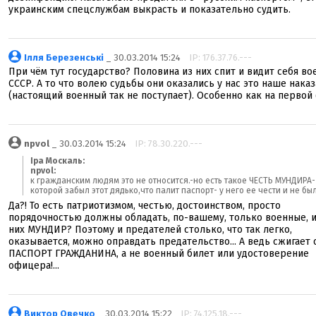
украинским спецслужбам выкрасть и показательно судить.
Ілля Березенські
_ 30.03.2014 15:24
IP: 176.37.76.---
При чём тут государство? Половина из них спит и видит себя в
СССР. А то что волею судьбы они оказались у нас это наше нака
(настоящий военный так не поступает). Особенно как на первой
npvol
_ 30.03.2014 15:24
IP: 78.30.220.---
Іра Москаль:
npvol:
к гражданским людям это не относится.-но есть такое ЧЕСТЬ МУНДИРА-
которой забыл этот дядько,что палит паспорт- у него ее чести и не бы
Да?! То есть патриотизмом, честью, достоинством, просто
порядочностью должны обладать, по-вашему, только военные, и
них МУНДИР? Поэтому и предателей столько, что так легко,
оказывается, можно оправдать предательство... А ведь сжигает 
ПАСПОРТ ГРАЖДАНИНА, а не военный билет или удостоверение
офицера!...
Виктор Овечко
_ 30.03.2014 15:22
IP: 74.125.18.---