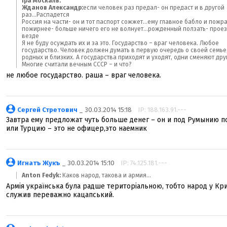
Іра Москаль:
Жданов Александр:
если человек раз предал- он предаст и в другой
раз...Распадется
Россия на части- он и тот паспорт сожжет...ему главное бабло и пожр
пожирнее- больше ничего его не волнует...рожденный ползать- проез
везде
Я не буду осуждать их и за это. Государство – враг человека. Любое
государство. Человек должен думать в первую очередь о своей семье
родных и близких. А государства приходят и уходят, одни сменяют дру
Многие считали вечным СССР – и что?
не любое государство. раша – враг человека.
Сергей Стретович
_ 30.03.2014 15:18
IP: 188.163.91.---
Завтра ему предложат чуть больше денег – он и под Румынию п
или Турцию – это не офицер,это наемник
Игнатъ Жукъ
_ 30.03.2014 15:10
IP: 74.125.181.---
Anton Fedyk:
Каков народ, такова и армия...
Армія українська була радше територіальною, тобто народ у Кр
служив переважно кацапський.