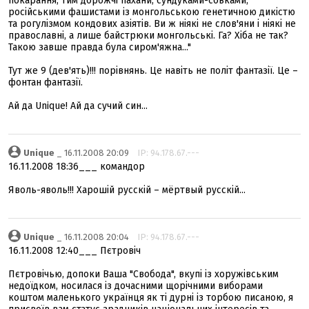
покарання, тим дорожчі пахани, сундуками-совками,
російськими фашистами із монгольською генетичною дикістю
та рогулізмом кондових азіятів. Ви ж ніякі не слов'яни і ніякі не
православні, а лише байстрюки монгольські. Га? Хіба не так?
Такою завше правда була сиром'яжна..."
Тут же 9 (дев'ять)!!! порівнянь. Це навіть не політ фантазії. Це –
фонтан фантазії.
Ай да Unique! Ай да сучий син...
Unique
_ 16.11.2008 20:09
IP: 94.178.67.---
16.11.2008 18:36___ командор
Яволь-яволь!!! Харошій русскій – мёртвый русскій...
Unique
_ 16.11.2008 20:04
IP: 94.178.67.---
16.11.2008 12:40___ Пєтровіч
Пєтровічью, допоки Ваша "Свобода", вкупі із хоружівським
недоїдком, носилася із дочасними щорічними виборами
коштом маленького українця як ті дурні із торбою писаною, я