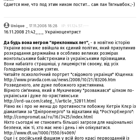
Сдается мне, что под этим ником постит... сам пан Тягнывбок.;-)
Unique
_ 17.11.2008 18:28
IP: 91.124.57.---
16.11.2008 21:42___ Україноцентрист
Да будь вона негром "преклонных лет",
- в новітню історію
України вона вже ввійшла як єдиний політик, який призупинив
розкрадання держмайна в особливо великих розмірах
монгольськими байстрюками із українськими прізвищами.
Вони набагато страшніші, у лицемірстві своєму, від усіх
Голодоморів разом узятих.
Читайте психологічний портрет "свідомого українця" Ющенка:
http://www.pravda.com.ua/news/2008/10/21/83206.htm
Розведеного, але дуже побожного християнина.
Вірного сім'янина, який в Мукачевому "розважався" цілком по-
українськи і дуже по-християнськи:
http://ord-ua.com/categ_1/article_52811.html
Рівно як і про не менш до противности побожну Кетрін Клєр із
діамантами за "Дніпроенерго" та відкатами від "РосУкрЕнерго":
http://compromat.ua/ru/16/3425/index.html
Ніхто сьогодні не становить більшої загрози для національної
безпеки, ніж ті, хто має нею і день і ніч опікуватися.
http://www.dt.ua/1000/1550/64069/
Оце і є російський фашизм у всій його красі первозданній із