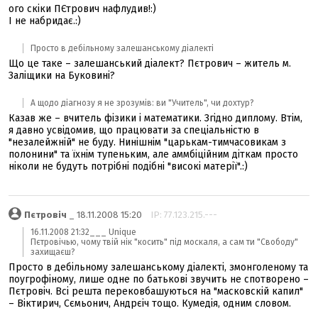
ого скіки ПЄтрович нафлудив!:)
І не набридає.:)
Просто в дебільному залешанському діалекті
Що це таке – залешанський діалект? Пєтрович – житель м.
Заліщики на Буковині?
А щодо діагнозу я не зрозумів: ви "Учитель", чи дохтур?
Казав же – вчитель фізики і математики. Згідно диплому. Втім,
я давно усвідомив, що працювати за спеціальністю в
"незалейжній" не буду. Нинішнім "царькам-тимчасовикам з
полонини" та їхнім тупеньким, але аммбіційним діткам просто
ніколи не будуть потрібні подібні "високі матерії".:)
Пєтровіч
_ 18.11.2008 15:20
IP: 77.123.215.---
16.11.2008 21:32___ Unique
Пєтровічью, чому твій нік "косить" під москаля, а сам ти "Свободу"
захищаєш?
Просто в дебільному залешанському діалекті, змонголеному та
поугрофіному, лише одне по батькові звучить не спотворено –
Пєтровіч. Всі решта перековбашуються на "масковскій капил"
– Віктирич, Сємьонич, Андрєіч тощо. Кумедія, одним словом.