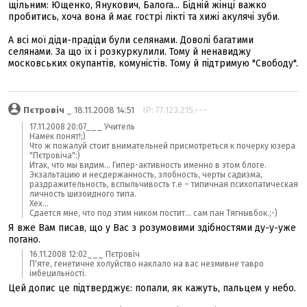
щільним: Ющенко, Янукович, Балога... Бідній жінці важко
пробитись, хоча вона й має гострі лікті та хижі акулячі зуби.
А всі мої діди-прадіди були селянами. Доволі багатими
селянами. За що їх і розкуркулили. Тому й ненавиджу
московських окупантів, комуністів. Тому й підтримую "Свободу".
Пєтровіч
_ 18.11.2008 14:51
IP: 77.123.215.---
17.11.2008 20:07___ Учитeль
Намек понят!;)
Что ж пожалуй стоит внимательней присмотреться к почерку юзера
"Пєтровіча":)
Итак, что мы видим... Гипер-активность именно в этом блоге.
Экзальтацию и несдержанность, злобность, черты садизма,
раздражительность, вспыльчивость т.е – типичная психопатическая
личность шизоидного типа.
Хех...
Сдается мне, что под этим ником постит... сам пан Тягнывбок.;-)
Я вже Вам писав, що у Вас з розумовими здібностями ду-у-уже
погано.
16.11.2008 12:02___ Пєтровіч
П'яте, генетичне холуйство наклало на вас незмивне тавро
імбецильності.
Цей допис це підтверджує: попали, як кажуть, пальцем у небо.