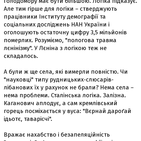
Голодомору має бути більшою. Логіка підказує.
Але тим гірше для логіки – стверджують
працівники Інституту демографії та
соціальних досліджень НАН України і
оголошують остаточну цифру 3,5 мільйонів
померлих. Розуміємо, "пологова травма
лєнінізму". У Лєніна з логікою теж не
складалось.
А були ж ще села, які вимерли повністю. Чи
"науковці" типу рудницьких-слюсарів-
лібанових їх у рахунок не брали? Нема села –
нема проблеми. Сталінська логіка. Залізна.
Каганович аплодує, а сам кремлівський
горець посміхається у вуса: "Вєрнай дароґай
ідьотє, таварісчі".
Вражає нахабство і безапеляційність