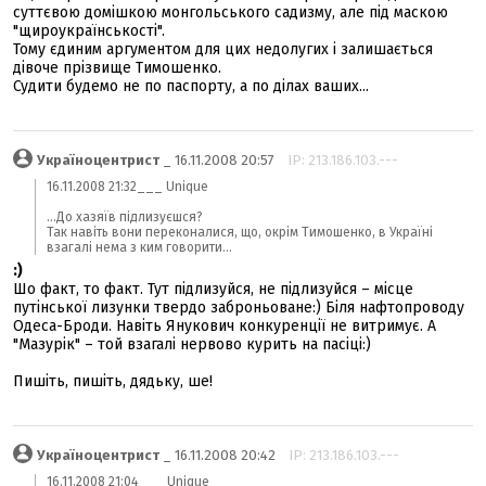
суттєвою домішкою монгольського садизму, але під маскою
"щироукраїнськості".
Тому єдиним аргументом для цих недолугих і залишається
дівоче прізвище Тимошенко.
Судити будемо не по паспорту, а по ділах ваших...
Україноцентрист
_ 16.11.2008 20:57
IP: 213.186.103.---
16.11.2008 21:32___ Unique
...До хазяїв підлизуєшся?
Так навіть вони переконалися, що, окрім Тимошенко, в Україні
взагалі нема з ким говорити...
:)
Шо факт, то факт. Тут підлизуйся, не підлизуйся – місце
путінської лизунки твердо заброньоване:) Біля нафтопроводу
Одеса-Броди. Навіть Янукович конкуренції не витримує. А
"Мазурік" – той взагалі нервово курить на пасіці:)
Пишіть, пишіть, дядьку, ше!
Україноцентрист
_ 16.11.2008 20:42
IP: 213.186.103.---
16.11.2008 21:04___ Unique