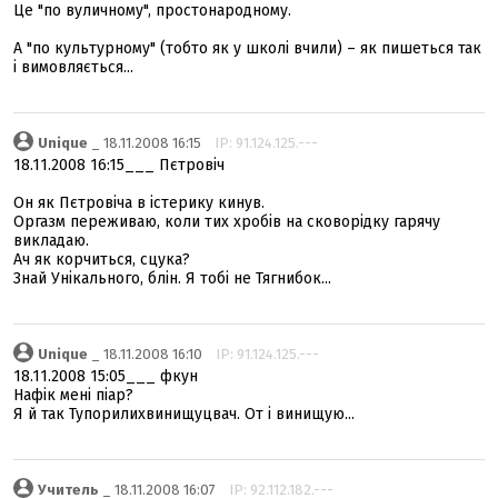
Це "по вуличному", простонародному.
А "по культурному" (тобто як у школі вчили) – як пишеться так
і вимовляється...
Unique
_ 18.11.2008 16:15
IP: 91.124.125.---
18.11.2008 16:15___ Пєтровіч
Он як Пєтровіча в істерику кинув.
Оргазм переживаю, коли тих хробів на сковорідку гарячу
викладаю.
Ач як корчиться, сцука?
Знай Унікального, блін. Я тобі не Тягнибок...
Unique
_ 18.11.2008 16:10
IP: 91.124.125.---
18.11.2008 15:05___ фкун
Нафік мені піар?
Я й так Тупорилихвинищуцвач. От і винищую...
Учитeль
_ 18.11.2008 16:07
IP: 92.112.182.---