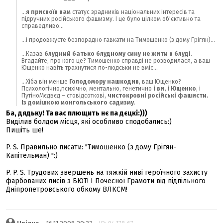
...
я присвоїв вам
статус зрадників національних інтересів та
підручних російського фашизму. І це було цілком об'єктивно та
справедливо...
...і продовжуєте безпорадно гавкати на Тимошенко (з дому Грігян)...
...Казав
блудний батько блудному сину не жити в блуді
.
Вгадайте, про кого це? Тимошенко справді не розводилася, а ваш
Ющенко навіть трахнутися по-людськи не вміє...
...Хіба він менше
Голодомору нашкодив
, ваш Ющенко?
Психологічно,психічно, ментально, генетично
і ви, і Ющенко
, і
ПутіноМєдвєд – стовідсоткові,
чистокровні російські фашисти.
Із домішкою монгольського садизму
.
Ба, дядьку! Та вас плющить нє па дєцкі:)))
Виділив болдом місця, які особливо сподобались:)
Пишіть ше!
P. S. Правильно писати: "Тимошенко (з дому Грігян-
Капітельман) ":)
P. P. S. Трудових звершень на тяжкій ниві героїчного захисту
фарбованих лисів з БЮТ! І Почесної Грамоти від підпільного
Дніпропетровського обкому ВЛКСМ!