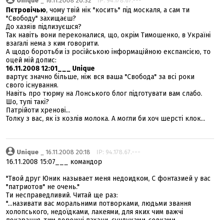
Unique
_ 16.11.2008 20:32
IP: 94.178.67.---
Пєтровічью
, чому твій нік "косить" під москаля, а сам ти
"Свободу" захищаєш?
До хазяїв підлизуєшся?
Так навіть вони переконалися, що, окрім Тимошенко, в Україні
взагалі нема з ким говорити.
А щодо боротьби із російською інформаційною експансією, то
оцей мій допис:
16.11.2008 12:01___ Unique
вартує значно більше, ніж вся ваша "Свобода" за всі роки
свого існування.
Навіть про тюрму на Лонського блог підготувати вам слабо.
Шо, тупі такі?
Патрійоти хренові...
Толку з вас, як із козлів молока. А могли би хоч шерсті клок...
Unique
_ 16.11.2008 20:18
IP: 94.178.67.---
16.11.2008 15:07___ командор
"Твой друг Юник называет меня недоидком, С фонтазией у вас
"патриотов" не очень."
Ти несправедливий. Читай ще раз:
"...називати вас моральними потворками, людьми звання
холопського, недоїдками, лакеями, для яких чим важчі