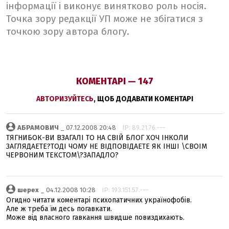
інформації і виконує винятково роль носія.
Точка зору редакції УП може не збігатися з
точкою зору автора блогу.
КОМЕНТАРІ — 147
АВТОРИЗУЙТЕСЬ
, ЩОБ ДОДАВАТИ КОМЕНТАРІ
АБРАМОВИЧ
_ 07.12.2008 20:48
IP: 89.21.76.---
ТЯГНИБОК-ВИ ВЗАГАЛI ТО НА СВIЙ БЛОГ ХОЧ IНКОЛИ
ЗАГЛЯДАЕТЕ?ТОДI ЧОМУ НЕ ВIДПОВIДАЕТЕ ЯК IНШI \СВОIМ
ЧЕРВОНИМ ТЕКСТОМ\?ЗАПАДЛО?
шерех
_ 04.12.2008 10:28
IP: 193.151.57.---
Огидно читати коментарі психопатичних українофобів.
Але ж треба їм десь погавкати.
Може від власного гавкання швидше повиздихають.