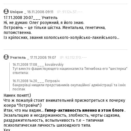
Unique
_ 18.11.2008 09:11
IP: 91.124.57.---
17.11.2008 20:07___ Учитeль
Ні, не думаю: Олег розумний, я його знаю.
Пєтровічь – це тільки шістка. Ментальна, генетична,
потомственна.
Із кріпосних, звання холопського-холуйсько-лакейського...
Учитeль
_ 17.11.2008 19:07
IP: 92.112.170.---
16.11.2008 17:08___ kovalevskiy
Тут вместо фашиствующего националиста Тягнибока его "шестерка"
ответила:
16.11.2008 14:20___ Пєтровіч
бандерівці нищили представників окупаційної адміністрації та їхніх
посіпак
Намек понят!;)
Что ж пожалуй стоит внимательней присмотреться к почерку
юзера "Пєтровіча":)
Итак, что мы видим...
Гипер-активность именно в этом блоге
.
Экзальтацию и несдержанность, злобность, черты садизма,
раздражительность, вспыльчивость т.е – типичная
психопатическая личность шизоидного типа.
Хех...