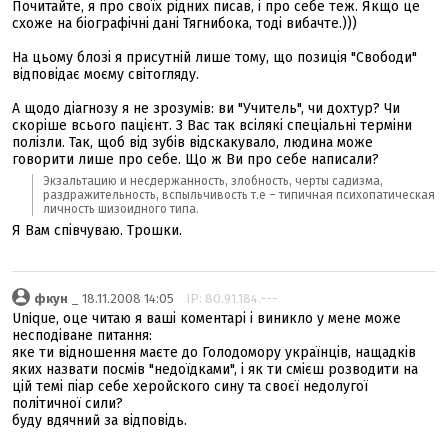
Почитайте, я про своїх рідних писав, і про себе теж. Якщо це
схоже на біографічні дані Тягнибока, тоді вибачте.)))
На цьому блозі я присутній лише тому, що позиція "Свободи"
відповідає моєму світогляду.
А щодо діагнозу я не зрозумів: ви "Учитель", чи дохтур? Чи
скоріше всього пацієнт. З Вас так всілякі спеціальні терміни
полізли. Так, щоб від зубів відскакувало, людина може
говорити лише про себе. Що ж Ви про себе написали?
Экзальтацию и несдержанность, злобность, черты садизма,
раздражительность, вспыльчивость т.е – типичная психопатическая
личность шизоидного типа.
Я Вам співчуваю. Трошки.
фкун
_ 18.11.2008 14:05
IP: 80.91.184.---
Unique, оце читаю я ваші коментарі і виникло у мене може
несподіване питання:
яке ти відношення маєте до Голодомору українців, нащадків
яких назвати посмів "недоїдками", і як ти смієш розводити на
цій темі піар себе херойского сину та своєї недолугої
політичної сили?
буду вдячний за відповідь.