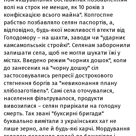
волі на строк не менше, як 10 років з
конфіскацією всього майна". Колгоспне
рабство позбавляло селян паспортів, а,
відповідно, будь-якої можливості втекти від
Голодомору – на шахти, заводи чи "ударниє
камсамольськіє стройкі". Селянам заборонили
залишати села, щоб не могли шукати їжі у
містах. Введено режим "чорних дошок", коли
до занесених на "чорну дошку" сіл
застосовувались репресії дострокового
стягнення боргів за "невиконання плану
хлібозаготівель". Самі села оточувалися,
населення фільтрувалося, продукти
вивозилися – селян прирікали на голодну
смерть. Так звані "буксирні бригади"
буквально вимітали з українських хат не
лише зерно, але й будь-які харчі. Мордування