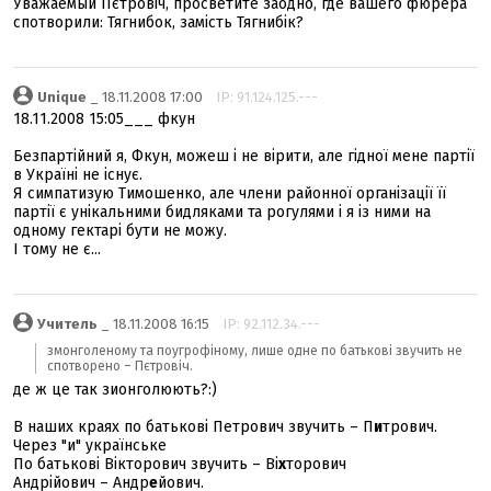
Уважаемый Пєтровіч, просветите заодно, где вашего фюрера
спотворили: Тягнибок, замість Тягнибік?
Unique
_ 18.11.2008 17:00
IP: 91.124.125.---
18.11.2008 15:05___ фкун
Безпартійний я, Фкун, можеш і не вірити, але гідної мене партії
в Україні не існує.
Я симпатизую Тимошенко, але члени районної організації її
партії є унікальними бидляками та рогулями і я із ними на
одному гектарі бути не можу.
І тому не є...
Учитeль
_ 18.11.2008 16:15
IP: 92.112.34.---
змонголеному та поугрофіному, лише одне по батькові звучить не
спотворено – Пєтровіч.
де ж це так зионголюють?:)
В наших краях по батькові Петрович звучить – П
и
трович.
Через "и" українське
По батькові Вікторович звучить – Ві
х
торович
Андрійович – Андр
е
йович.