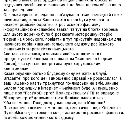
присвоїв вам статус зрадників національних інтересів та
підручних російського фашизму. І це було цілком об'єктивно
та справедливо.
Оскільки ідіотизм недавно нав'язуваної теми очевидний і вже
вичерпаний, толк із Вашої партії міг би бути у чесній та
безкомпромісній боротьбі із російського фашизму
інформаційною експансією взагалі та тут на блогах зокрема.
Для цього доречно було б розказати моторошну історію
тюрми на Лонського, повідати її тут присутнім недоїдкам для
наочного порівняння монгольського садизму російського
фашизму із жорстокістю німецького.
Але такі як ви завжди уникали якоїсь конкретики і
продовжуєте безпорадно гавкати на Тимошенко (з дому
Грігян), яка суттєво вкоротила руки хоружівським
клептоманам.
Казав блудний батько блудному сину не жити в блуді.
Вгадайте, про кого це? Тимошенко справді не розводилася, а
ваш Ющенко навіть трахнутися по-людськи не вміє. Закине
Балога порнушку в інтернет – імпічмент буде. А Тимошенко
лише про "РосУкрЕнерго", Прикерченську ЛТД та вкрадене
"Дніпроенерго" допоминається. Довічне належиться.
Хіба він менше Голодомору нашкодив, ваш Ющенко?
Психологічно,психічно, ментально, генетично і ви, і Ющенко, і
ПутіноМєдвєд – стовідсоткові, чистокровні російські фашисти.
Із домішкою монгольського садизму.