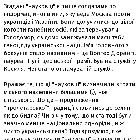
Згадані "науковці" є лише солдатами тої
інформаційної війни, яку веде Москва проти
українців і України. Вони долучилися до цілої
когорти ганебних осіб, які заперечували
Голодомор, свідомо занижували масштаби
геноциду української нації. Ім'я головного з
брехунів стало називним – це Волтер Дюранті,
лауреат Пулітцерівської премії. Був на службі у
Кремля. Непогано оплачуваній службі.
Вражає те, що ці "науковці" визначили втрати
міського населення більшими (!), ніж
сільського. Що це – продовження
"пролетарської" традиції ставитись до селян
як до бидла? Чи річ у тому, що міста тоді були
значно менше національно однорідні, ніж
чисто українські села? Тоді зрозуміло, яке
завдання отримали "науковці" – довести, що