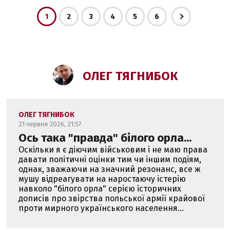
1
2
3
4
5
6
ОЛЕГ ТЯГНИБОК
ОЛЕГ ТЯГНИБОК
21 червня 2026, 21:57
Ось така "правда" білого орла...
Оскільки я є діючим військовим і не маю права
давати політичні оцінки тим чи іншим подіям,
однак, зважаючи на значний резонанс, все ж
мушу відреагувати на наростаючу істерію
навколо "білого орла" серією історичних
дописів про звірства польської армії крайової
проти мирного українського населення...