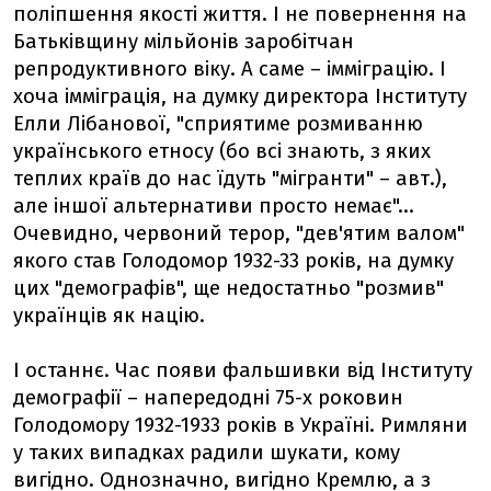
поліпшення якості життя. І не повернення на
Батьківщину мільйонів заробітчан
репродуктивного віку. А саме – імміграцію. І
хоча імміграція, на думку директора Інституту
Елли Лібанової, "сприятиме розмиванню
українського етносу (бо всі знають, з яких
теплих країв до нас їдуть "мігранти" – авт.),
але іншої альтернативи просто немає"...
Очевидно, червоний терор, "дев'ятим валом"
якого став Голодомор 1932-33 років, на думку
цих "демографів", ще недостатньо "розмив"
українців як націю.
І останнє. Час появи фальшивки від Інституту
демографії – напередодні 75-х роковин
Голодомору 1932-1933 років в Україні. Римляни
у таких випадках радили шукати, кому
вигідно. Однозначно, вигідно Кремлю, а з