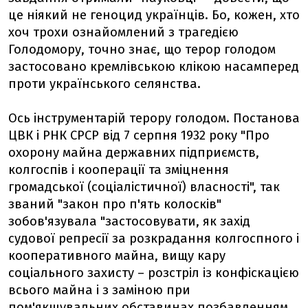
це ніякий не геноцид українців. Бо, кожен, хто
хоч трохи ознайомлений з трагедією
Голодомору, точно знає, що терор голодом
застосовано кремлівською клікою насамперед
проти українського селянства.
Ось інструментарій терору голодом. Постанова
ЦВК і РНК СРСР від 7 серпня 1932 року "Про
охорону майна державних підприємств,
колгоспів і кооперації та зміцнення
громадської (соціалістичної) власності", так
званий "закон про п'ять колосків"
зобов'язувала "застосовувати, як захід
судової репресії за розкрадання колгоспного і
кооперативного майна, вищу кару
соціального захисту – розстріл із конфіскацією
всього майна і з заміною при
пом'якшувальних обставинах позбавленням