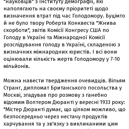
"науковців" з Інституту демографії, які
наполягають на своєму пріоритеті щодо
визначення втрат під час Голодомору. Буцімто
й не було твору Роберта Конквеста "Жнива
скорботи", звітів Комісії Конгресу США по
Голоду в Україні та Міжнародної Комісії
розслідування голоду в Україні, складеною з
визначних міжнародних юристів. І всі вони
оцінювали кількість жертв Голодомору у 7-10
мільйонів.
Можна навести твердження очевидців. Вільям
Странг, дипломат Британського посольства у
Москві, згадував про розмову з ганебно
відомим Волтером Дюранті у вересні 1933 року:
"Містер Дюранті думає, що цілком можливо, що
безпосередньо через нестачу продуктів
харчування та у зв'язку з викликаними цим