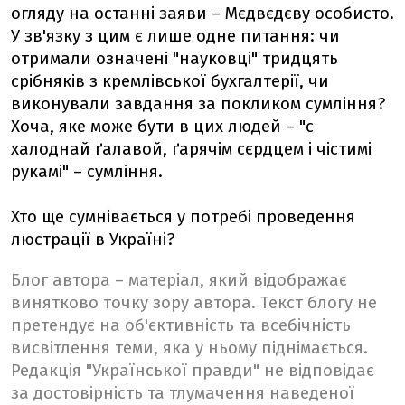
огляду на останні заяви – Мєдвєдєву особисто.
У зв'язку з цим є лише одне питання: чи
отримали означені "науковці" тридцять
срібняків з кремлівської бухгалтерії, чи
виконували завдання за покликом сумління?
Хоча, яке може бути в цих людей – "с
халоднай ґалавой, ґарячім сєрдцем і чістимі
рукамі" – сумління.
Хто ще сумнівається у потребі проведення
люстрації в Україні?
Блог автора – матеріал, який відображає
винятково точку зору автора. Текст блогу не
претендує на об'єктивність та всебічність
висвітлення теми, яка у ньому піднімається.
Редакція "Української правди" не відповідає
за достовірність та тлумачення наведеної