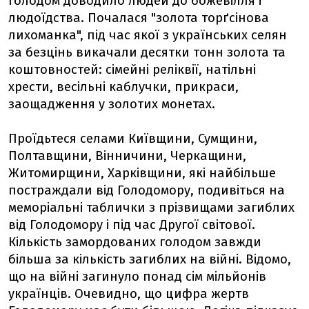
голодом доводило людей до божевілля і
людоїдства. Почалася "золота торґсінова
лихоманка", під час якої з українських селян
за безцінь викачали десятки тонн золота та
коштовностей: сімейні реліквії, натільні
хрести, весільні каблучки, прикраси,
заощадження у золотих монетах.
Проїдьтеся селами Київщини, Сумщини,
Полтавщини, Вінничини, Черкащини,
Житомирщини, Харківщини, які найбільше
постраждали від Голодомору, подивіться на
меморіальні таблички з прізвищами загиблих
від Голодомору і під час Другої світової.
Кількість замордованих голодом завжди
більша за кількість загиблих на війні. Відомо,
що на війні загинуло понад сім мільйонів
українців. Очевидно, що цифра жертв