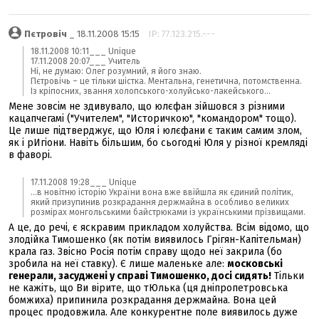
Пєтровіч
_ 18.11.2008 15:15
IP: 77.123.215.---
18.11.2008 10:11___ Unique
17.11.2008 20:07___ Учитeль
Ні, не думаю: Олег розумний, я його знаю.
Пєтровічь – це тільки шістка. Ментальна, генетична, потомственна.
Із кріпосних, звання холопського-холуйсько-лакейського...
Мене зовсім не здивувало, що юлєфан зійшовся з різними
кацапчегамі ("Учителем", "Историчкою", "командором" тощо).
Це лише підтверджує, що Юля і юлєфани є таким самим злом,
як і рИгіони. Навіть більшим, бо сьогодні Юля у різної кремляді
в фаворі.
17.11.2008 19:28___ Unique
...в новітню історію України вона вже ввійшла як єдиний політик,
який призупинив розкрадання держмайна в особливо великих
розмірах монгольськими байстрюками із українськими прізвищами.
А це, до речі, є яскравим прикладом холуйства. Всім відомо, що
злодійка Тимошенко (як потім виявилось Грігян-Капітельман)
крала газ. Звісно Росія потім справу щодо неї закрила (бо
зробила на неї ставку). Є лише маленьке але:
московські
генерали, засуджені у справі Тимошенко, досі сидять!
Тільки
не кажіть, що Ви вірите, що тЮлька (ця дніпропетровська
бомжиха) припинила розкрадання держмайна. Вона цей
процес продовжила. Але конкурентне поле виявилось дуже