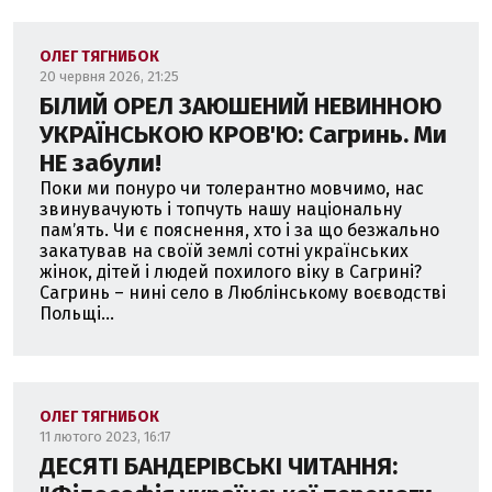
ОЛЕГ ТЯГНИБОК
20 червня 2026, 21:25
БІЛИЙ ОРЕЛ ЗАЮШЕНИЙ НЕВИННОЮ
УКРАЇНСЬКОЮ КРОВ'Ю: Сагринь. Ми
НЕ забули!
Поки ми понуро чи толерантно мовчимо, нас
звинувачують і топчуть нашу національну
памʼять. Чи є пояснення, хто і за що безжально
закатував на своїй землі сотні українських
жінок, дітей і людей похилого віку в Сагрині?
Сагринь – нині село в Люблінському воєводстві
Польщі...
ОЛЕГ ТЯГНИБОК
11 лютого 2023, 16:17
ДЕСЯТІ БАНДЕРІВСЬКІ ЧИТАННЯ: