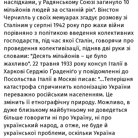
наслідками, у Радянському Союзі загинуло 10
мільйонів людей за останній рік". Вінстон
Черчилль у своїх мемуарах згадує розмову зі
Сталіним у серпні 1942 року про жахи війни
порівняно з політикою введення колективних
господарств, під час якої Сталін, говорячи про
проведення колективізації, підняв дві руки зі
словами: "Десять мільйонів – це було
жахливо". 22 травня 1933 року консул Італії в
Харкові Серджіо Ґраденіґо у повідомленні до
Посольства Італії в Москві писав: "...Теперішня
катастрофа спричинить колонізацію України
переважно російським населенням. Це
змінить її етнографічну природу. Можливо, в
дуже близькому майбутньому не доведеться
більше говорити ні про Україну, ні про
український народ, а отже, не буде й
української проблеми, оскільки Україна