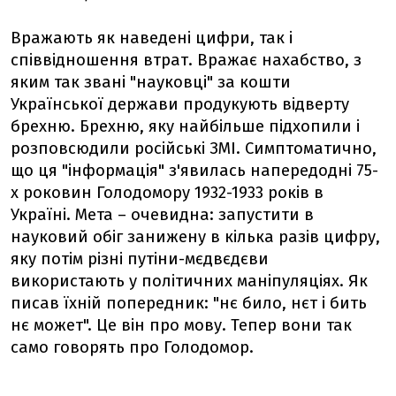
Вражають як наведені цифри, так і
співвідношення втрат. Вражає нахабство, з
яким так звані "науковці" за кошти
Української держави продукують відверту
брехню. Брехню, яку найбільше підхопили і
розповсюдили російські ЗМІ. Симптоматично,
що ця "інформація" з'явилась напередодні 75-
х роковин Голодомору 1932-1933 років в
Україні. Мета – очевидна: запустити в
науковий обіг занижену в кілька разів цифру,
яку потім різні путіни-мєдвєдєви
використають у політичних маніпуляціях. Як
писав їхній попередник: "нє било, нєт і бить
нє может". Це він про мову. Тепер вони так
само говорять про Голодомор.