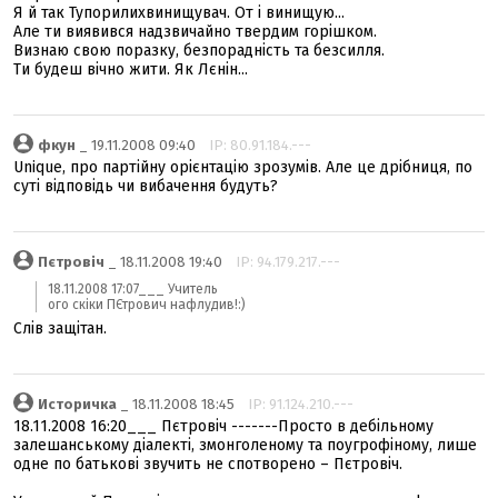
Я й так Тупорилихвинищувач. От і винищую...
Але ти виявився надзвичайно твердим горішком.
Визнаю свою поразку, безпорадність та безсилля.
Ти будеш вічно жити. Як Лєнін...
фкун
_ 19.11.2008 09:40
IP: 80.91.184.---
Unique, про партійну орієнтацію зрозумів. Але це дрібниця, по
суті відповідь чи вибачення будуть?
Пєтровіч
_ 18.11.2008 19:40
IP: 94.179.217.---
18.11.2008 17:07___ Учитeль
ого скіки ПЄтрович нафлудив!:)
Слів защітан.
Историчка
_ 18.11.2008 18:45
IP: 91.124.210.---
18.11.2008 16:20___ Пєтровіч -------Просто в дебільному
залешанському діалекті, змонголеному та поугрофіному, лише
одне по батькові звучить не спотворено – Пєтровіч.