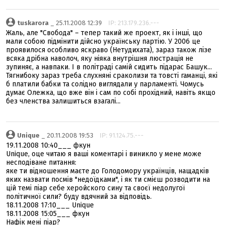
tuskarora
_ 25.11.2008 12:39
IP: 213.179.236.---
Жаль, але "Свобода" – тепер такий же проект, як і інші, що
мали собою підмінити дійсно українську партію. У 2006 це
проявилося особливо яскраво (Нетудихата), зараз також лізе
всяка дрібна наволоч, яку ніяка внутрішня люстрація не
зупиняє, а навпаки. І в політраді самій сидить підарас Башук...
Тягнибоку зараз треба слухняні сраколизи та товсті гаманці, які
б платили бабки та солідно виглядали у парламенті. Чомусь
думає Олежка, що вже він і сам по собі прохідний, навіть якщо
без членства залишиться взагалі...
Unique
_ 20.11.2008 19:53
IP: 91.124.75.---
19.11.2008 10:40___ фкун
Unique, оце читаю я ваші коментарі і виникло у мене може
несподіване питання:
яке ти відношення маєте до Голодомору українців, нащадків
яких назвати посмів "недоїдками", і як ти смієш розводити на
цій темі піар себе херойского сину та своєї недолугої
політичної сили? буду вдячний за відповідь.
18.11.2008 17:10___ Unique
18.11.2008 15:05___ фкун
Нафік мені піар?