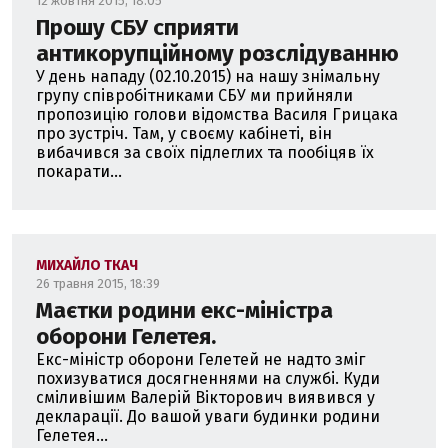
12 жовтня 2015, 18:05
Прошу СБУ сприяти
антикорупційному розслідуванню
У день нападу (02.10.2015) на нашу знімальну
групу співробітниками СБУ ми прийняли
пропозицію голови відомства Василя Грицака
про зустріч. Там, у своєму кабінеті, він
вибачився за своїх підлеглих та пообіцяв їх
покарати...
МИХАЙЛО ТКАЧ
26 травня 2015, 18:39
Маєтки родини екс-міністра
оборони Гелетея.
Екс-міністр оборони Гелетей не надто зміг
похизуватися досягненнями на службі. Куди
сміливішим Валерій Вікторович виявився у
декларації. До вашой уваги будинки родини
Гелетея...