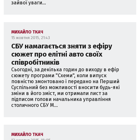
зайвої уваги...
МИХАЙЛО ТКАЧ
15 жовтня 2015, 21:43
СБУ намагається зняти з ефіру
сюжет про елітні авто своїх
співробітників
Сьогодні, за декілька годин до виходу в ефір
сюжету програми "Схеми", коли випуск
повністю змонтовано і передано на Перший
Суспільний без можливості вносити будь-які
зміни в його зміст, ми отримали лист за
підписом голови начальника управління
столичного СБУ М...
МИХАЙЛО ТКАЧ