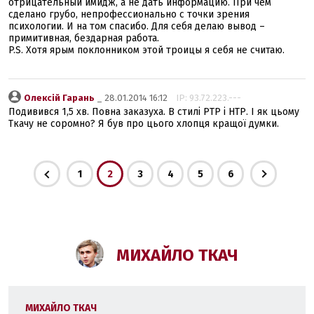
отрицательный имидж, а не дать информацию. При чем
сделано грубо, непрофессионально с точки зрения
психологии. И на том спасибо. Для себя делаю вывод –
примитивная, бездарная работа.
P.S. Хотя ярым поклонником этой троицы я себя не считаю.
Олексій Гарань
_ 28.01.2014 16:12
IP: 93.72.223.---
Подивився 1,5 хв. Повна заказуха. В стилі РТР і НТР. І як цьому
Ткачу не соромно? Я був про цього хлопця кращої думки.
1
2
3
4
5
6
МИХАЙЛО ТКАЧ
МИХАЙЛО ТКАЧ