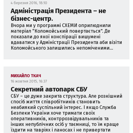
4 березня 2016, 18:10
Адміністрація Президента – не
бізнес-центр.
Вчора ми у программі СХЕМИ оприлюднили
матеріал "Коломойський повертається". Де
показали до якої конспірації вишумені
вдаватися у Адміністрації Президента аби візіти
Коломойського залишились непоміченими...
МИХАЙЛО ТКАЧ
16 жовтня 2015, 16:37
Секретний автопарк СБУ
СБУ – це дуже закрита структура. Але розкішний
спосіб життя співробітників становить
неабиякий суспільний інтерес. І якщо Служба
Безпеки України хоче тримати своїх
оперативників, контррозвідувальників та
інших непублічних осіб у таємниці, то їм краще
їздити на тавріях і ланосах і не привертати