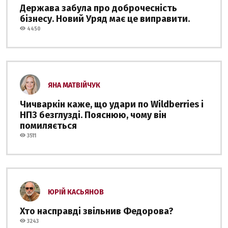
Держава забула про доброчесність
бізнесу. Новий Уряд має це виправити.
4450
ЯНА МАТВІЙЧУК
Чичваркін каже, що удари по Wildberries і
НПЗ безглузді. Пояснюю, чому він
помиляється
3511
ЮРІЙ КАСЬЯНОВ
Хто насправді звільнив Федорова?
3243