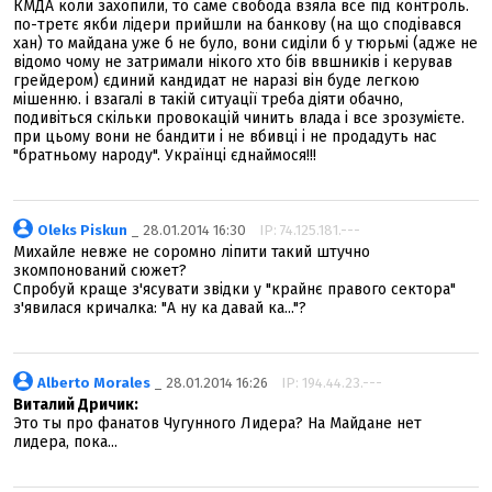
КМДА коли захопили, то саме свобода взяла все під контроль.
по-третє якби лідери прийшли на банкову (на що сподівався
хан) то майдана уже б не було, вони сиділи б у тюрьмі (адже не
відомо чому не затримали нікого хто бів ввшників і керував
грейдером) єдиний кандидат не наразі він буде легкою
мішенню. і взагалі в такій ситуації треба діяти обачно,
подивіться скільки провокацій чинить влада і все зрозумієте.
при цьому вони не бандити і не вбивці і не продадуть нас
"братньому народу". Українці єднаймося!!!
Oleks Piskun
_ 28.01.2014 16:30
IP: 74.125.181.---
Михайле невже не соромно ліпити такий штучно
зкомпонований сюжет?
Спробуй краще з'ясувати звідки у "крайнє правого сектора"
з'явилася кричалка: "А ну ка давай ка..."?
Alberto Morales
_ 28.01.2014 16:26
IP: 194.44.23.---
Виталий Дричик:
Это ты про фанатов Чугунного Лидера? На Майдане нет
лидера, пока...