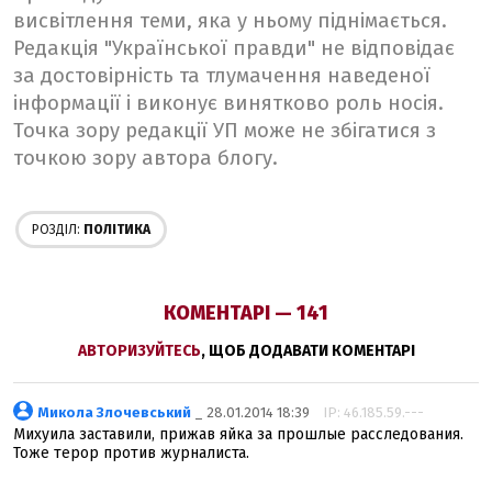
висвітлення теми, яка у ньому піднімається.
Редакція "Української правди" не відповідає
за достовірність та тлумачення наведеної
інформації і виконує винятково роль носія.
Точка зору редакції УП може не збігатися з
точкою зору автора блогу.
РОЗДІЛ:
ПОЛІТИКА
КОМЕНТАРІ — 141
АВТОРИЗУЙТЕСЬ
, ЩОБ ДОДАВАТИ КОМЕНТАРІ
Микола Злочевський
_ 28.01.2014 18:39
IP: 46.185.59.---
Михуила заставили, прижав яйка за прошлые расследования.
Тоже терор против журналиста.