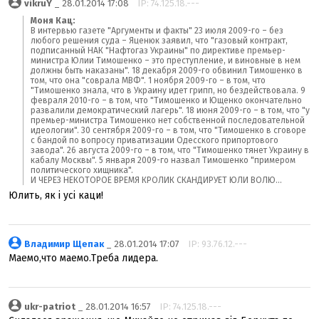
vikruY
_ 28.01.2014 17:08
IP: 74.125.18.---
Моня Кац:
В интервью газете "Аргументы и факты" 23 июля 2009-го – без
любого решения суда – Яценюк заявил, что "газовый контракт,
подписанный НАК "Нафтогаз Украины" по директиве премьер-
министра Юлии Тимошенко – это преступление, и виновные в нем
должны быть наказаны". 18 декабря 2009-го обвинил Тимошенко в
том, что она "соврала МВФ". 1 ноября 2009-го – в том, что
"Тимошенко знала, что в Украину идет грипп, но бездействовала. 9
февраля 2010-го – в том, что "Тимошенко и Ющенко окончательно
развалили демократический лагерь". 18 июня 2009-го – в том, что "у
премьер-министра Тимошенко нет собственной последовательной
идеологии". 30 сентября 2009-го – в том, что "Тимошенко в сговоре
с бандой по вопросу приватизации Одесского припортового
завода". 26 августа 2009-го – в том, что "Тимошенко тянет Украину в
кабалу Москвы". 5 января 2009-го назвал Тимошенко "примером
политического хищника".
И ЧЕРЕЗ НЕКОТОРОЕ ВРЕМЯ КРОЛИК СКАНДИРУЕТ ЮЛИ ВОЛЮ...
Юлить, як і усі каци!
Владимир Щепак
_ 28.01.2014 17:07
IP: 93.76.12.---
Маемо,что маемо.Треба лидера.
ukr-patriot
_ 28.01.2014 16:57
IP: 74.125.18.---