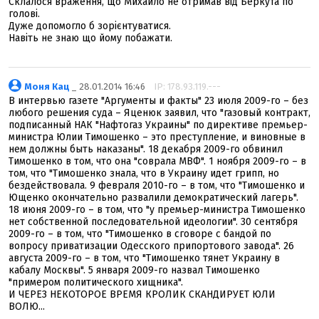
Склалося враження, що Михайло не отримав від Беркута по
голові.
Дуже допомогло б зорієнтуватися.
Навіть не знаю що йому побажати.
Моня Кац
_ 28.01.2014 16:46
IP: 178.93.119.---
В интервью газете "Аргументы и факты" 23 июля 2009-го – без
любого решения суда – Яценюк заявил, что "газовый контракт,
подписанный НАК "Нафтогаз Украины" по директиве премьер-
министра Юлии Тимошенко – это преступление, и виновные в
нем должны быть наказаны". 18 декабря 2009-го обвинил
Тимошенко в том, что она "соврала МВФ". 1 ноября 2009-го – в
том, что "Тимошенко знала, что в Украину идет грипп, но
бездействовала. 9 февраля 2010-го – в том, что "Тимошенко и
Ющенко окончательно развалили демократический лагерь".
18 июня 2009-го – в том, что "у премьер-министра Тимошенко
нет собственной последовательной идеологии". 30 сентября
2009-го – в том, что "Тимошенко в сговоре с бандой по
вопросу приватизации Одесского припортового завода". 26
августа 2009-го – в том, что "Тимошенко тянет Украину в
кабалу Москвы". 5 января 2009-го назвал Тимошенко
"примером политического хищника".
И ЧЕРЕЗ НЕКОТОРОЕ ВРЕМЯ КРОЛИК СКАНДИРУЕТ ЮЛИ
ВОЛЮ...