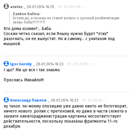
aselas
_ 28.01.2014 16:25
IP: 92.249.116.---
Zaukon Kalina:
Кстати да, а почему не ставят вопрос о срочной реабилитации
зверь-бабы?!?!??!?!
Кто дома хозяин?... Баба.
Соскин четко сказал, если Яныку нужно будет "этих"
разогнать, он ее выпустит. Но и самому... с унитазом под
мышкой.
Igor Gursky
_ 28.01.2014 16:23
IP: 217.76.197.---
І що? Ми це все і так знаємо.
Проснись Михайло!!!
Александр Павлов
_ 28.01.2014 16:22
IP: 74.125.18.---
ну такое. по-моему опозицию уже давно никто не боготворит,
ничего нового. ролик с претензией, но даже в части сюжета о
захвате киевгорадминистрации картинка несоответствует
действительности, поскольку показаны фрагменты 11-го
декабря.