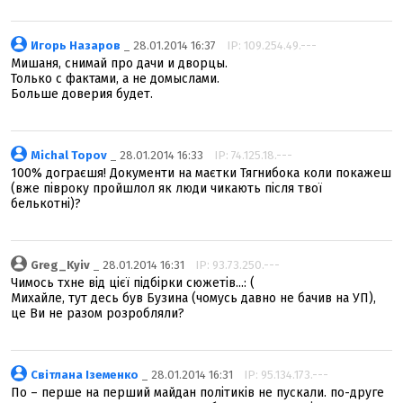
Игорь Назаров
_ 28.01.2014 16:37
IP: 109.254.49.---
Мишаня, снимай про дачи и дворцы.
Только с фактами, а не домыслами.
Больше доверия будет.
Michal Topov
_ 28.01.2014 16:33
IP: 74.125.18.---
100% дограєшя! Документи на маєтки Тягнибока коли покажеш
(вже півроку пройшлол як люди чикають після твої
белькотні)?
Greg_Kyiv
_ 28.01.2014 16:31
IP: 93.73.250.---
Чимось тхне від цієї підбірки сюжетів...: (
Михайле, тут десь був Бузина (чомусь давно не бачив на УП),
це Ви не разом розробляли?
Світлана Іземенко
_ 28.01.2014 16:31
IP: 95.134.173.---
По – перше на перший майдан політиків не пускали. по-друге