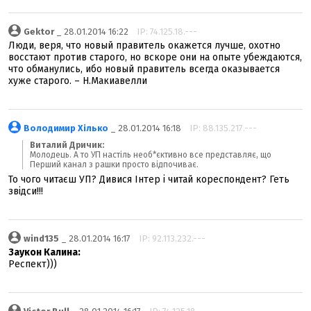
Gektor
_ 28.01.2014 16:22
IP: 74.125.18.---
Люди, веря, что новый правитель окажется лучше, охотно
восстают против старого, но вскоре они на опыте убеждаются,
что обманулись, ибо новый правитель всегда оказывается
хуже старого. – Н.Макиавелли
Володимир Хілько
_ 28.01.2014 16:18
IP: 88.135.217.---
Виталий Дричик:
Молодець. А то УП настіль необ*єктивно все представляє, що
Перший канал з рашки просто відпочиває.
То чого читаєш УП? Дивися Інтер і читай кореспондент? Геть
звідси!!!
wind135
_ 28.01.2014 16:17
IP: 92.113.232.---
Заукон Калина:
Респект)))