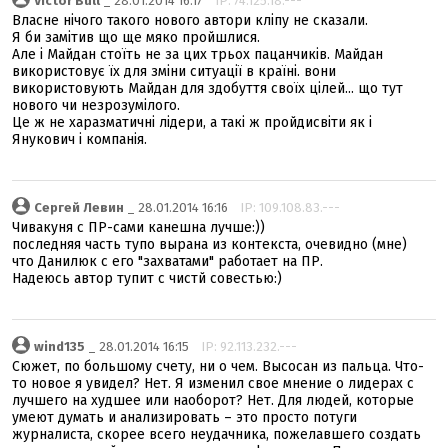
Victor Bull
_ 28.01.2014 16:17
IP: 74.125.18.---
Власне нічого такого нового автори кліпу не сказали.
Я би замітив що ще мяко пройшлися.
Але і Майдан стоїть не за цих трьох пацанчиків. Майдан
використовує їх для зміни ситуації в країні. вони
використовують Майдан для здобуття своїх цілей... що тут
нового чи незрозумілого.
Це ж не харазматичні лідери, а такі ж пройдисвіти як і
Янукович і компанія.
Сергей Левин
_ 28.01.2014 16:16
IP: 109.108.83.---
Чивакуня с ПР-сами канешна лучше:))
последняя часть тупо вырана из контекста, очевидно (мне)
что Данилюк с его "захватами" работает на ПР.
Надеюсь автор тупит с чистй совестью:)
wind135
_ 28.01.2014 16:15
IP: 92.113.232.---
Сюжет, по большому счету, ни о чем. Высосан из пальца. Что-
то новое я увидел? Нет. Я изменил свое мнение о лидерах с
лучшего на худшее или наоборот? Нет. Для людей, которые
умеют думать и анализировать – это просто потуги
журналиста, скорее всего неудачника, пожелавшего создать