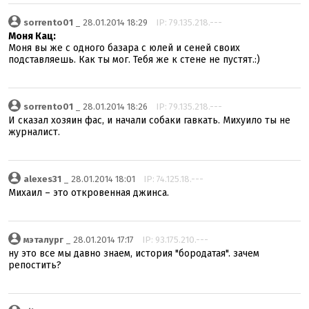
sorrento01
_ 28.01.2014 18:29
IP: 79.135.218.---
Моня Кац:
Моня вы же с одного базара с юлей и сеней своих
подставляешь. Как ты мог. Тебя же к стене не пустят.:)
sorrento01
_ 28.01.2014 18:26
IP: 79.135.218.---
И сказал хозяин фас, и начали собаки гавкать. Михyило ты не
журналист.
alexes31
_ 28.01.2014 18:01
IP: 74.125.18.---
Михаил – это откровенная джинса.
мэталург
_ 28.01.2014 17:17
IP: 93.175.210.---
ну это все мы давно знаем, история "бородатая". зачем
репостить?