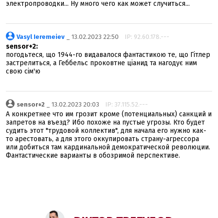
электропроводки... Ну много чего как может случиться...
Vasyl Ieremeiev
_ 13.02.2023 22:50
IP: 92.60.178.---
sensor+2:
погодьтеся, що 1944-го видавалося фантастикою те, що Гітлер
застрелиться, а Геббельс проковтне ціанид та нагодує ним
свою сім'ю
sensor+2
_ 13.02.2023 20:03
IP: 37.115.52.---
А конкретнее что им грозит кроме (потенциальных) санкций и
запретов на въезд? Ибо похоже на пустые угрозы. Кто будет
судить этот "трудовой коллектив", для начала его нужно как-
то арестовать, а для этого оккупировать страну-агрессора
или добиться там кардинальной демократической революции.
Фантастические варианты в обозримой перспективе.