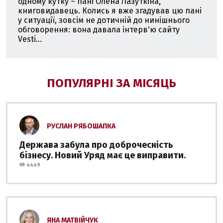
одному кутку – пані Олена Лазуткіна,
книговидавець. Колись я вже згадував цю пані
у ситуації, зовсім не дотичній до нинішнього
обговорення: вона давала інтерв'ю сайту
Vesti...
ПОПУЛЯРНІ ЗА МІСЯЦЬ
РУСЛАН РЯБОШАПКА
Держава забула про доброчесність
бізнесу. Новий Уряд має це виправити.
4449
ЯНА МАТВІЙЧУК