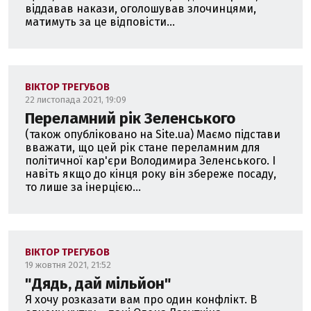
віддавав накази, оголошував злочинцями,
матимуть за це відповісти...
ВІКТОР ТРЕГУБОВ
22 листопада 2021, 19:09
Переламний рік Зеленського
(також опубліковано на Site.ua) Маємо підстави
вважати, що цей рік стане переламним для
політичної кар'єри Володимира Зеленського. І
навіть якщо до кінця року він збереже посаду,
то лише за інерцією...
ВІКТОР ТРЕГУБОВ
19 жовтня 2021, 21:52
"Дядь, дай мільйон"
Я хочу розказати вам про один конфлікт. В