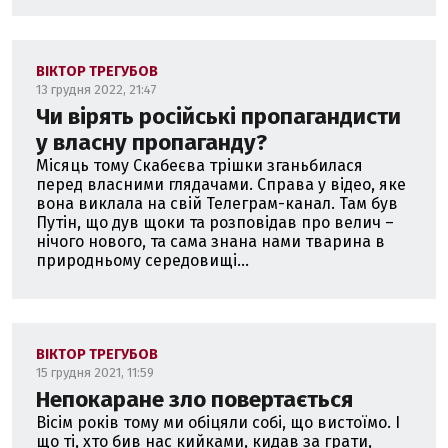
ВІКТОР ТРЕГУБОВ
13 грудня 2022, 21:47
Чи вірять російські пропагандисти
у власну пропаганду?
Місяць тому Скабеєва трішки зганьбилася
перед власними глядачами. Справа у відео, яке
вона виклала на свій Телеграм-канал. Там був
Путін, що дув щоки та розповідав про велич –
нічого нового, та сама знана нами тварина в
природньому середовищі...
ВІКТОР ТРЕГУБОВ
15 грудня 2021, 11:59
Непокаране зло повертається
Вісім років тому ми обіцяли собі, що вистоїмо. І
що ті, хто бив нас кийками, кидав за грати,