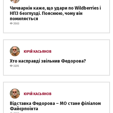
Чичваркін каже, що удари по Wildberries і
НПЗ безглузді. Пояснюю, чому він
помиляється
3503
ЮРІЙ КАСЬЯНОВ
Хто насправді звільнив Федорова?
3235
ЮРІЙ КАСЬЯНОВ
Відставка Федорова – МО стане філіалом
Файєрпоінта