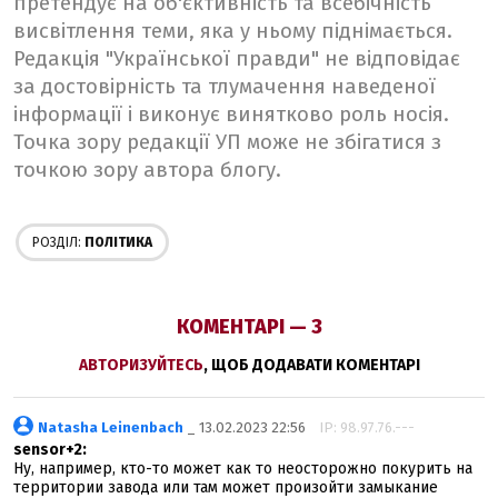
претендує на об'єктивність та всебічність
висвітлення теми, яка у ньому піднімається.
Редакція "Української правди" не відповідає
за достовірність та тлумачення наведеної
інформації і виконує винятково роль носія.
Точка зору редакції УП може не збігатися з
точкою зору автора блогу.
РОЗДІЛ:
ПОЛІТИКА
КОМЕНТАРІ — 3
АВТОРИЗУЙТЕСЬ
, ЩОБ ДОДАВАТИ КОМЕНТАРІ
Natasha Leinenbach
_ 13.02.2023 22:56
IP: 98.97.76.---
sensor+2:
Ну, например, кто-то может как то неосторожно покурить на
территории завода или там может произойти замыкание