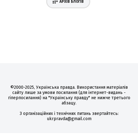
АРХІВ БЛОГІВ
©2000-2025, Українська правда. Використання матеріалів
сайту лише за умови посилання (для інтернет-видань -
гіперпосилання) на "Українську правду" не нижче третього
абзацу.
З організаційних і технічних питань звертайтесь:
ukrpravda@gmail.com