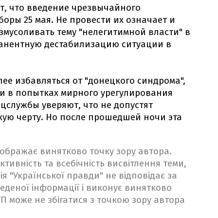
т, что введение чрезвычайного
оры 25 мая. Не провести их означает и
змусоливать тему "нелегитимной власти" в
рманентную дестабилизацию ситуации в
лее избавляться от "донецкого синдрома",
ти в попытках мирного урегулирования
цслужбы уверяют, что не допустят
кую черту. Но после прошедшей ночи эта
ідображає винятково точку зору автора.
ктивність та всебічність висвітлення теми,
ія "Української правди" не відповідає за
веденої інформації і виконує винятково
 УП може не збігатися з точкою зору автора