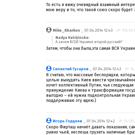
То есть я вижу очевидный взаимный интере
мою веру в то, что такой союз скоро будет
Mike_Kharkov
_ 07.04.2014 12:43
IP: 178.92.
Nadya Kulchinska:
А зачем ВСЕЙ Украине второй русский?
Затем, чтобы она была,эта самая ВСЯ Украин
Силантий Гусаров
_ 07.04.2014 12:43
IP: 74
Я считаю, что массовые беспорядки, котор
целью вынудить Киев ввести чрезвычайное
хочет коллективный Путин, чья следующая
принуждение Киева к трансформации госуд
выгодно – ей нужна подконтрольная Украин
поддерживаю эту идею.)
Игорь Гордеев
_ 07.04.2014 12:42
IP: 74.125
Скоро Фирташ начнёт давать показания, са
равно чьей, неспеша грузить наличные бра