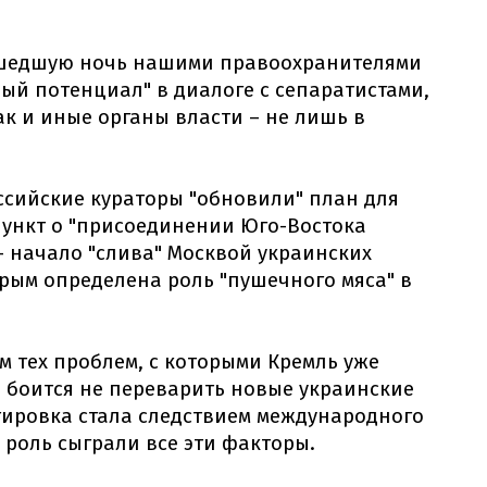
ошедшую ночь нашими правоохранителями
ый потенциал" в диалоге с сепаратистами,
к и иные органы власти – не лишь в
оссийские кураторы "обновили" план для
пункт о "присоединении Юго-Востока
 – начало "слива" Москвой украинских
рым определена роль "пушечного мяса" в
ем тех проблем, с которыми Кремль уже
н боится не переварить новые украинские
тировка стала следствием международного
 роль сыграли все эти факторы.