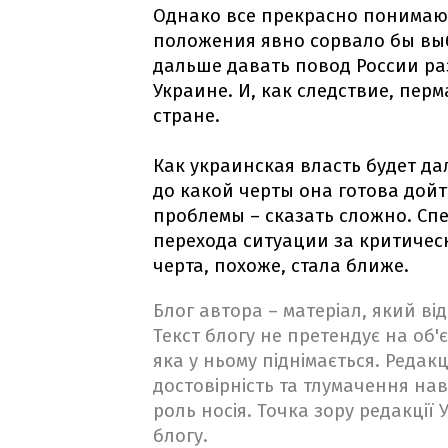
Однако все прекрасно понимаю
положения явно сорвало бы выб
дальше давать повод России ра
Украине. И, как следствие, пе
стране.
Как украинская власть будет да
до какой черты она готова дой
проблемы – сказать сложно. Спе
перехода ситуации за критичес
черта, похоже, стала ближе.
Блог автора – матеріал, який в
Текст блогу не претендує на об'є
яка у ньому піднімається. Редакц
достовірність та тлумачення на
роль носія. Точка зору редакції
блогу.