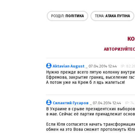
РОЗДІЛ:
ПОЛІТИКА
ТЕМА:
AТАКА ПУТІНА
КО
АВТОРИЗУЙТЕС
Aktavian August
_ 07.04.2014 12:44
IP: 82.2
Нужно прежде всего пятую колонну внутри 
Ефремова, закрытие границ, выселение гас
А потом уже на Крем б л ядь жалеться!
Силантий Гусаров
_ 07.04.2014 12:44
IP: 74
В Украине в срыве президентских выборов
в мае. Сейчас её партии принадлежат основн
Если Юля согласится начать трансформаци
обмен на это Вова сможет протолкнуть Юл