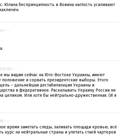
с. Юлина беспринципность и Вовина наглость усиливают
 заключён.
80.---
а.
.125.181.---
ые мы видим сейчас на Юго-Востоке Украины, имеют
 положение и сорвать президентские выборы. Этого
 цель – дальнейшая дестабилизация Украины и
арства в федеративное. Раскалывать Украину России не
а целиком. Или хотя бы нейтрально-дружественная. (И я
.18.---
мое время заметать следы, заливать площади кровью, всё
ть курс на нейтральные страны и улетать стаей чартеров