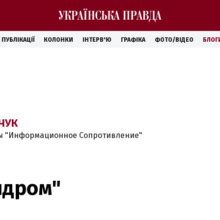
ПУБЛІКАЦІЇ
КОЛОНКИ
ІНТЕРВ'Ю
ГРАФІКА
ФОТО/ВІДЕО
БЛОГ
ЧУК
ы "Информационное Сопротивление"
ндром"