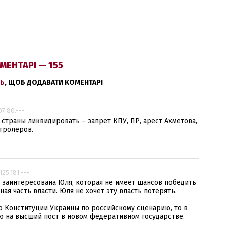
МЕНТАРІ — 155
Ь
, ЩОБ ДОДАВАТИ КОМЕНТАРІ
07.80.---
страны ликвидировать – запрет КПУ, ПР, арест Ахметова,
тролеров.
.125.181.---
 заинтересована Юля, которая не имеет шансов победить
ая часть власти. Юля не хочет эту власть потерять.
ю Конституции Украины по российскому сценарию, то в
ю на высший пост в новом федеративном государстве.