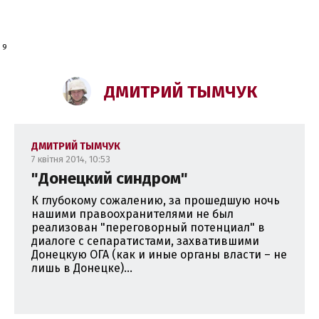
наших миссиях в Ираке (3 раза), Ливане и Косово.
дактор интернет-проекта "Флот2017" и руководитель общ
 9
ы "Информационное Сопротивление" (вот инфа по ней:
fac
ДМИТРИЙ ТЫМЧУК
ДМИТРИЙ ТЫМЧУК
7 квітня 2014, 10:53
"Донецкий синдром"
К глубокому сожалению, за прошедшую ночь
нашими правоохранителями не был
реализован "переговорный потенциал" в
диалоге с сепаратистами, захватившими
Донецкую ОГА (как и иные органы власти – не
лишь в Донецке)...