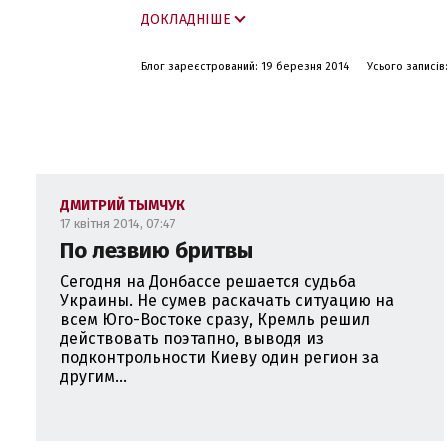
В ходе служебных командировок был в 
ДОКЛАДНІШЕ
С 2008 г по наст. время - главный ре
политических исследований".
Блог зареєстрований: 19 березня 2014
Усього записів:
С 2 марта 2014 г - координатор групп
ДМИТРИЙ ТЫМЧУК
17 квітня 2014, 07:47
По лезвию бритвы
Сегодня на Донбассе решается судьба
Украины. Не сумев раскачать ситуацию на
всем Юго-Востоке сразу, Кремль решил
действовать поэтапно, выводя из
подконтрольности Киеву один регион за
другим...