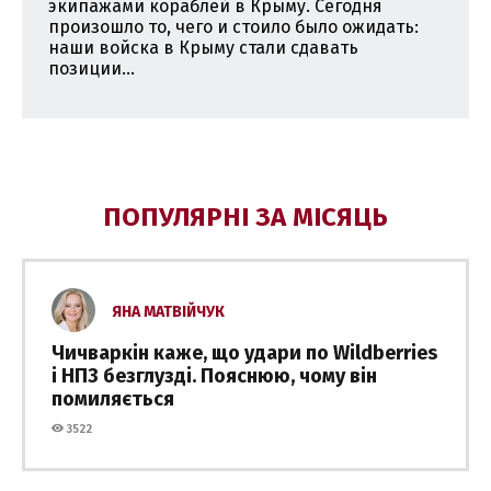
экипажами кораблей в Крыму. Сегодня
произошло то, чего и стоило было ожидать:
наши войска в Крыму стали сдавать
позиции...
ПОПУЛЯРНІ ЗА МІСЯЦЬ
ЯНА МАТВІЙЧУК
Чичваркін каже, що удари по Wildberries
і НПЗ безглузді. Пояснюю, чому він
помиляється
3522