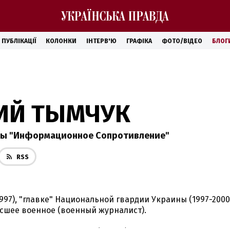
ПУБЛІКАЦІЇ
КОЛОНКИ
ІНТЕРВ'Ю
ГРАФІКА
ФОТО/ВІДЕО
БЛОГ
ИЙ ТЫМЧУК
пы "Информационное Сопротивление"
RSS
1997), "главке" Национальной гвардии Украины (1997-200
ысшее военное (военный журналист).