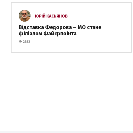
ЮРІЙ КАСЬЯНОВ
Відставка Федорова – МО стане
філіалом Файєрпоінта
2382