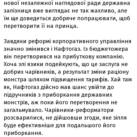
нової незалежної наглядової ради державна
залізниця вже виглядає не так жахливо, але
їм ще доведеться добряче попрацювати, щоб
перетворити її на принца.
Завдяки реформі корпоративного управління
значно змінився і Нафтогаз. Із бюджетожера
він перетворився на прибуткову компанію.
Хоча злі язики подейкують, що це заслуга не
добрих чарівників, а результат зміни раціону
монстра шляхом підвищення тарифів. Хай там
як, Нафтогаз дійсно мав шанс увійти до
підручників з приборкання державних
монстрів, аж поки його перетворення не
загальмувало. Чарівники-реформатори
розсварилися, не дійшовши згоди, яке зілля
буде ефективніше для подальшого його
приборкання.