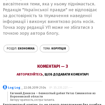
висвітлення теми, яка у ньому піднімається.
Редакція "Української правди" не відповідає
за достовірність та тлумачення наведеної
інформації і виконує винятково роль носія.
Точка зору редакції УП може не збігатися з
точкою зору автора блогу.
РОЗДІЛ:
ЕКОНОМІКА
ТЕМА:
КОРУПЦІЯ
КОМЕНТАРІ — 3
АВТОРИЗУЙТЕСЬ
, ЩОБ ДОДАВАТИ КОМЕНТАРІ
Log Log
_ 22.08.2019 21:04
IP: 35.235.227.---
Евгений Денисов – безмозглый дебил Уитаз Семижопов из
Воронежской области
Автору-краткость,сестра таланта.
Безграмотный кретин, ты ни одного предложения без ошибки