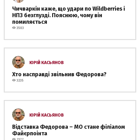
Чичваркін каже, що удари по Wildberries і
НПЗ безглузді. Пояснюю, чому він
помиляється
3503
ЮРІЙ КАСЬЯНОВ
Хто насправді звільнив Федорова?
3235
ЮРІЙ КАСЬЯНОВ
Відставка Федорова – МО стане філіалом
Файєрпоінта
2377