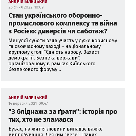
АНДРІЙ БІЛЕЦЬКИЙ
26 січня 2022, 10:09
Стан українського оборонно-
промислового комплексу та війна
з Росією: диверсія чи саботаж?
Минулої суботи взяв участь у дуже корисному
та своєчасному заході – національному
круглому столі "Єдність народу. Захист
демократії. Безпека держави",
організованому в рамках Київського
безпекового форуму...
АНДРІЙ БІЛЕЦЬКИЙ
14 вересня 2021, 09:47
"З бліднажа за ґрати": історія про
тих, хто не зламався
Буває, на життя людини випадає важке
випробування. Деяким "везе", і таких