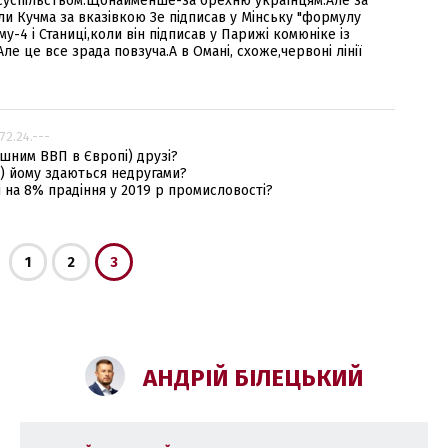
ед суспільством.Щонайменше-за брехню українцям.Але за
ли Кучма за вказівкою Зе підписав у Мінську "формулу
у-4 і Станиці,коли він підписав у Парижі комюніке із
ле це все зрада повзуча.А в Омані, схоже,червоні лінії
.72.24.---
ушним ВВП в Європі) друзі?
ий) йому здаються недругами?
і на 8% прадіння у 2019 р промисловості?
1
2
3
АНДРІЙ БІЛЕЦЬКИЙ