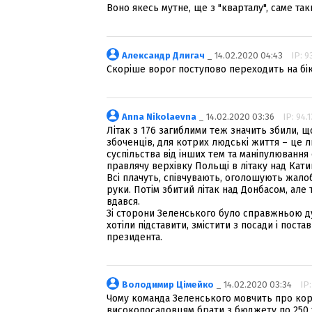
Воно якесь мутне, ще з "кварталу", саме так
Александр Длигач
_ 14.02.2020 04:43
IP: 9
Скоріше ворог поступово переходить на бік З
Anna Nikolaevna
_ 14.02.2020 03:36
IP: 94.
Літак з 176 загиблими теж значить збили, 
збоченців, для котрих людські життя – це л
суспільства від інших тем та маніпулювання
правлячу верхівку Польщі в літаку над Кати
Всі плачуть, співчувають, оголошують жалоб
руки. Потім збитий літак над Донбасом, але
вдався.
Зі сторони Зеленського було справжньою д
хотіли підставити, змістити з посади і пос
президента.
Володимир Цімейко
_ 14.02.2020 03:34
IP:
Чому команда Зеленського мовчить про кору
високопосадовцям брати з бюджету по 250 ти