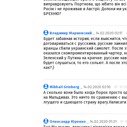
виправдовують Портнова, що нібито він всі о
Росію і не проживав в Австрії. Допоки ми у
БРЕХНЮ?
Владимир Мариевский
_ 14.02.2020 02:17
Будет забавная история, если выяснится, ч
договариваться с русскими, русские замнил
иранцы сбили украинский самолет. После э
оказался скомпроментированный чартер, ко
Зеленский у Путина на крючке: русские нав
будет слушаться, то его сольют. А после эт
как?;)
Mikhail Grinberg
_ 14.02.2020 02:10
IP: 12.1
А сколько вони было когда Порох просто од
на Мальдивах. Это ничто по сравнению с вы
лгущего и сдающего страну врагу.Написати 
Олександр Юренко
_ 14.02.2020 01:21
IP: 