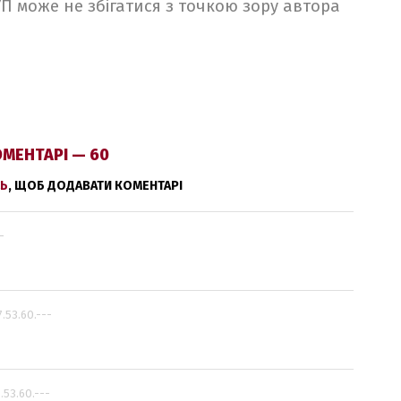
 УП може не збігатися з точкою зору автора
МЕНТАРІ — 60
Ь
, ЩОБ ДОДАВАТИ КОМЕНТАРІ
-
7.53.60.---
7.53.60.---