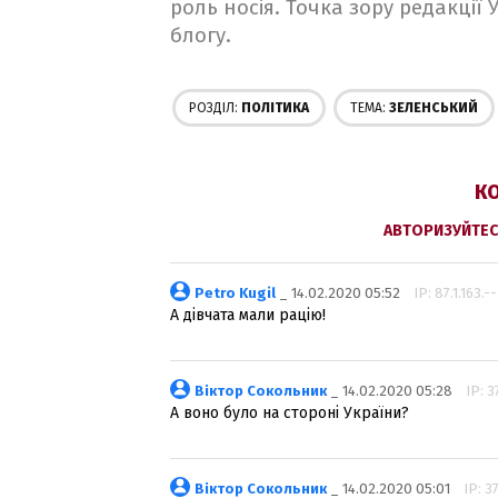
роль носія. Точка зору редакції
блогу.
РОЗДІЛ:
ПОЛІТИКА
ТЕМА:
ЗЕЛЕНСЬКИЙ
КО
АВТОРИЗУЙТЕС
Petro Kugil
_ 14.02.2020 05:52
IP: 87.1.163.--
А дівчата мали рацію!
Віктор Сокольник
_ 14.02.2020 05:28
IP: 3
А воно було на стороні України?
Віктор Сокольник
_ 14.02.2020 05:01
IP: 3