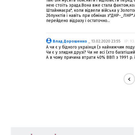
Так! Він мусить пояснити і відповісти пер
нею стоїть зрада.Вона вже стала фактом,ко
Штайнмаєра", коли відвели війська у Золотом
26пунктів і навіть при обмінах з"ДНР-_ЛНР".А
перейдено відразу і остаточно...
Влад Дорошенко
_ 13.02.2020 23:55
IP: 93
А чи є у бідного українця (з найнижчим под
Чи є у злидня друзі? Чи не всі (хто багатіш
А в чому причина втрати 40% ВВП з 1991 р. 