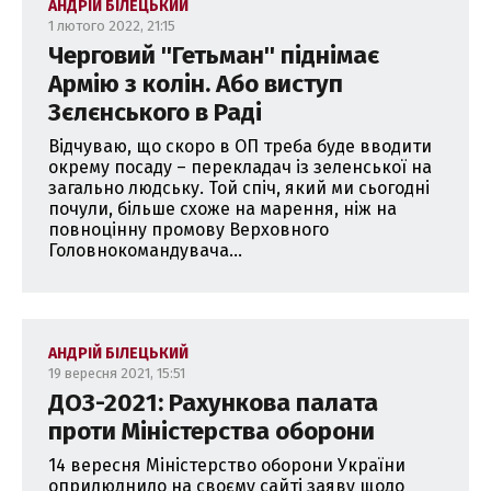
АНДРІЙ БІЛЕЦЬКИЙ
1 лютого 2022, 21:15
Черговий ''Гетьман'' піднімає
Армію з колін. Або виступ
Зєлєнського в Раді
Відчуваю, що скоро в ОП треба буде вводити
окрему посаду – перекладач із зеленської на
загально людську. Той спіч, який ми сьогодні
почули, більше схоже на марення, ніж на
повноцінну промову Верховного
Головнокомандувача...
АНДРІЙ БІЛЕЦЬКИЙ
19 вересня 2021, 15:51
ДОЗ-2021: Рахункова палата
проти Міністерства оборони
14 вересня Міністерство оборони України
оприлюднило на своєму сайті заяву щодо