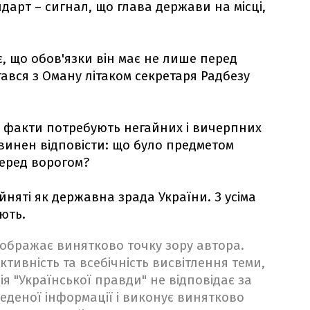
арт – сигнал, що глава держави на місці,
, що обов'язки він має не лише перед
ався з Оману літаком секретаря Радбезу
и" факти потребують негайних і вичерпних
овинен відповісти: що було предметом
 перед ворогом?
ийняті як державна зрада України. З усіма
ють.
ідображає винятково точку зору автора.
ктивність та всебічність висвітлення теми,
ія "Української правди" не відповідає за
веденої інформації і виконує винятково