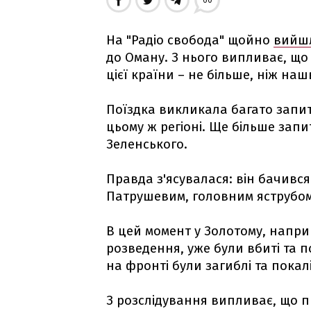
60
На "Радіо свобода" щойно
вийшл
до Оману. З нього випливає, що 
цієї країни – не більше, ніж н
Поїздка викликала багато запит
цьому ж регіоні. Ще більше зап
Зеленського.
Правда з'ясувалася: він бачився
Патрушевим, головним яструбом
В цей момент у Золотому, напр
розведення, уже були вбиті та 
на фронті були загиблі та покал
З розслідування випливає, що п