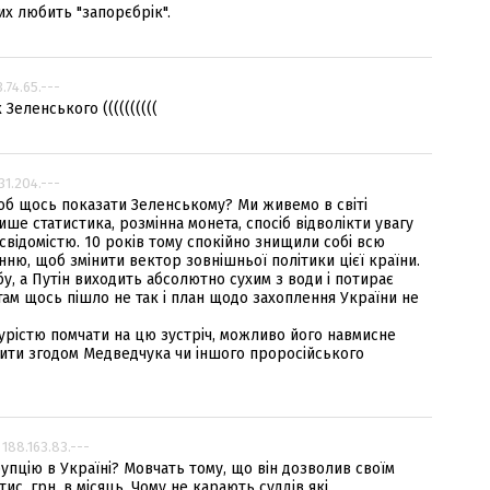
их любить "запорєбрік".
3.74.65.---
еленського ((((((((((
131.204.---
щоб щось показати Зеленському? Ми живемо в світі
ише статистика, розмінна монета, спосіб відволікти увагу
 свідомістю. 10 років тому спокійно знищили собі всю
нню, щоб змінити вектор зовнішньої політики цієї країни.
у, а Путін виходить абсолютно сухим з води і потирає
 там щось пішло не так і план щодо захоплення України не
урістю помчати на цю зустріч, можливо його навмисне
тавити згодом Медведчука чи іншого проросійського
 188.163.83.---
пцію в Україні? Мовчать тому, що він дозволив своїм
с. грн. в місяць. Чому не карають суддів які