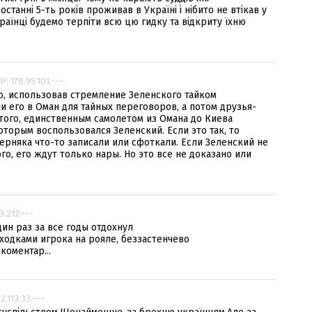
станні 5-ть років проживав в Україні і нібито не втікав у
країнці будемо терпіти всю цю гидку та відкриту їхню
IP: 178.95.101.---
то, использовав стремление Зеленского тайком
и его в Оман для тайных переговоров, а потом друзья-
того, единственным самолетом из Омана до Киева
торым воспользовался Зеленский. Если это так, то
ерняка что-то записали или сфоткали. Если Зеленский не
ого, его ждут только нары. Но это все не доказано или
33.212.---
ин раз за все годы отдохнул
ходками игрока на рояле, беззастенчево
коментар...
92.113.33.---