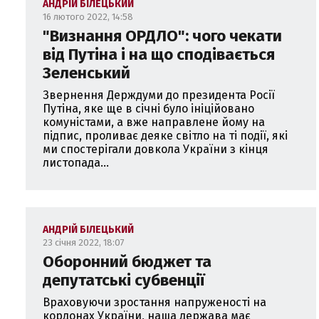
АНДРІЙ БІЛЕЦЬКИЙ
16 лютого 2022, 14:58
"Визнання ОРДЛО": чого чекати
від Путіна і на що сподівається
Зеленський
Звернення Держдуми до президента Росії
Путіна, яке ще в січні було ініційовано
комуністами, а вже направлене йому на
підпис, проливає деяке світло на ті події, які
ми спостерігали довкола України з кінця
листопада...
АНДРІЙ БІЛЕЦЬКИЙ
23 січня 2022, 18:07
Оборонний бюджет та
депутатські субвенції
Враховуючи зростання напруженості на
кордонах України, наша держава має