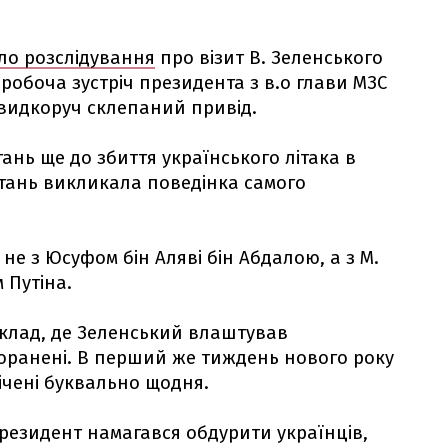
о розслідування
про візит В. Зеленського
робоча зустріч президента з в.о глави МЗС
ашвидкоруч склепаний привід.
ань ще до збиття українського літака в
итань викликала поведінка самого
 не з Юсуфом бін Аляві бін Абдалою, а з М.
 Путіна.
иклад, де Зеленський влаштував
поранені. В перший же тиждень нового року
ічені буквально щодня.
резидент намагався обдурити українців,