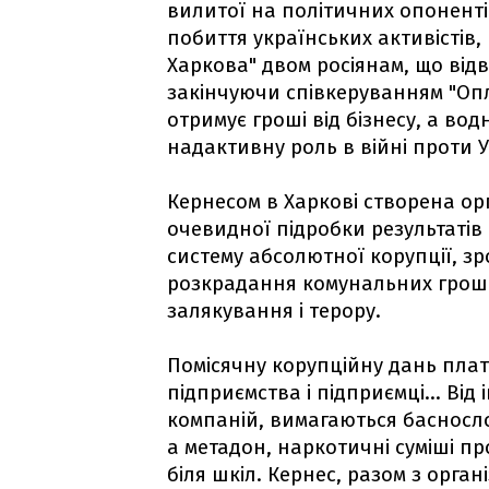
вилитої на політичних опонентів
побиття українських активісті
Харкова" двом росіянам, що відве
закінчуючи співкеруванням "Опло
отримує гроші від бізнесу, а во
надактивну роль в війні проти У
Кернесом в Харкові створена о
очевидної підробки результатів 
систему абсолютної корупції, з
розкрадання комунальних гроше
залякування і терору.
Помісячну корупційну дань плат
підприємства і підприємці... Від 
компаній, вимагаються басносло
а метадон, наркотичні суміші пр
біля шкіл. Кернес, разом з орган