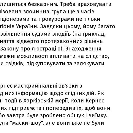
 залишиться безкарним. Треба враховувати
нізована злочинна група ще з часів
ліціонерами та прокурорами не тільки
егіонів України. Завдяки цьому, йому багато
 звільнення судами злодіїв (наприклад,
йняття відверто протизаконних рішень
 Закону про люстрацію). Знаходження
змежні можливості впливати на слідство,
и свідків, підкуповувати та залякувати
рнес має кримінальні зв'язки з
ід них інформацію щодо слідчих дій. Як
події в Харківській мерії, коли Кернес
их підприємств і попередив їх, щоб вони
о завтра буде зроблено обшук і виїмку.
були "маски-шоу", але вони вже не були