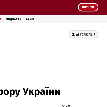
КЛУБ УП
И
ПОДКАСТИ
АРХІВ
АВТОРИЗАЦІЯ
рору України
79