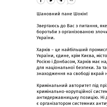
122
Шановний пане Шокін!
Звертаюсь до Вас з питання, яке
боротьби з організованою злочи
України.
Харків – це найбільший промис
України, єдине, крім Києва, міс
Росією і Донбасом, Харків має 
для національної безпеки. За 
знаходження на свободі вкрай 
Кримінальний авторитет під пріз
кримінально-корупційної систем
антидержавницьку позицію. Ні дл
є організатором системних анти