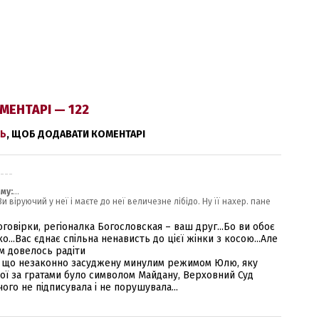
МЕНТАРІ — 122
Ь
, ЩОБ ДОДАВАТИ КОМЕНТАРІ
.---
му:
...
 Ви віруючий у неї і маєте до неї величезне лібідо. Ну її нахер. пане
 поговірки, регіоналка Богословская – ваш друг...Бо ви обоє
...Вас єднає спільна ненависть до цієї жінки з косою...Але
ом довелось радіти
ко, що незаконно засуджену минулим режимом Юлю, яку
кої за гратами було символом Майдану, Верховний Суд
ого не підписувала і не порушувала...