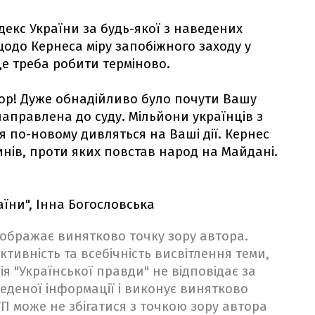
екс України за будь-якої з наведених
щодо Кернеса міру запобіжного заходу у
це треба робити терміново.
р! Дуже обнадійливо було почути Вашу
направлена до суду. Мільйони українців з
я по-новому дивляться на Ваші дії. Кернес
инів, проти яких повстав народ на Майдані.
аїни", Інна Богословська
ідображає винятково точку зору автора.
ктивність та всебічність висвітлення теми,
ія "Української правди" не відповідає за
веденої інформації і виконує винятково
 УП може не збігатися з точкою зору автора