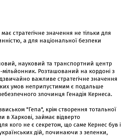
 має стратегічне значення не тільки для
нністю, а для національної безпеки
ловий, науковий та транспортний центр
то-мільйонник. Розташований на кордоні з
надзвичайно важливе стратегічне значення
таких умов неприпустимим є подальше
небезпечного злочинця Генадія Кернеса.
виськом "Гепа", крім створення тотальної
и в Харкові, займає відверто
я кого не є секретом, що саме Кернес був і
українських дій, починаючи з зеленки,