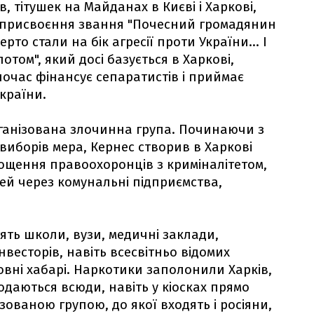
, тітушек на Майданах в Києві і Харкові,
в, присвоєння звання "Почесний громадянин
рто стали на бік агресії проти України... І
том", який досі базується в Харкові,
дночас фінансує сепаратистів і приймає
країни.
рганізована злочинна група. Починаючи з
виборів мера, Кернес створив в Харкові
рощення правоохоронців з криміналітетом,
й через комунальні підприємства,
ять школи, вузи, медичні заклади,
інвесторів, навіть всесвітньо відомих
вні хабарі. Наркотики заполонили Харків,
одаються всюди, навіть у кіосках прямо
ізованою групою, до якої входять і росіяни,