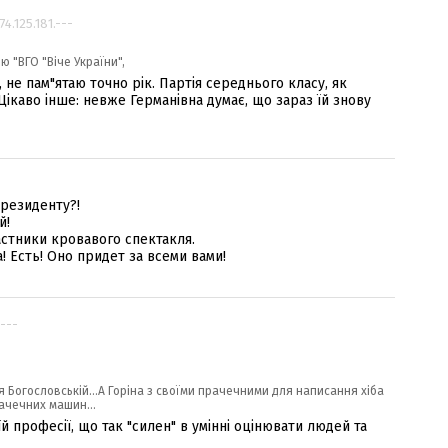
 74.125.181.---
 "ВГО "Віче України",
не пам"ятаю точно рік. Партія середнього класу, як
ікаво інше: невже Германівна думає, що зараз їй знову
резиденту?!
й!
стники кровавого спектакля.
! Есть! Оно придет за всеми вами!
.---
я Богословській...А Горіна з своїми прачечними для написання хіба
ачечних машин...
їй професії, що так "силен" в умінні оцінювати людей та