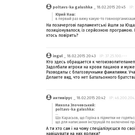
poltavs-ka galushka
_ 18.02.2015 20:45
IP:
Юрий Наш:
в первый раз вижу какую-то говноорганизацию
На позачергові парламентські йшли за Юща, 
позиціонувалося, із серйозною програмою. Ц
хтось повірить?
ingul
_ 18.02.2015 20:43
IP: 37.25.100.---
Кто здесь обращается к чегоизволитепанеп
Задолбали игроки на крови пацанов и муже
Разводилы с благозвучными фамилиями. Уча
Делаете вид, что нет Батальонного братства
антивірус
_ 18.02.2015 20:42
IP: 46.200.204
Микола Злочевський:
poltavs-ka galushka:
...
Що Карасьов, що Горіна в підметки не годятьс
що для написання інструкцій по включенні пр
А ти хто сам і на чому спеціалізуєшся по сво
навішувати на них ярлики?