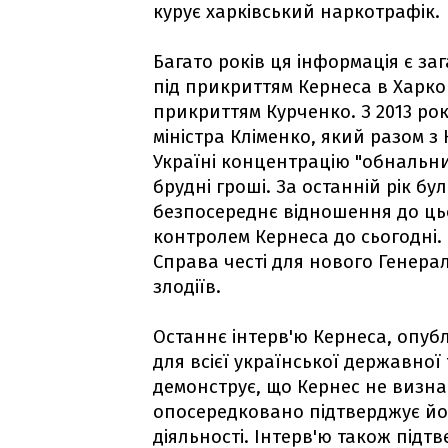
курує харківський наркотрафік.
Багато років ця інформація є заг
під прикриттям Кернеса в Харкові
прикриттям Курченко. З 2013 ро
міністра Кліменко, який разом з
Україні концентрацію "обнальни
брудні гроші. За останній рік бу
безпосереднє відношення до цьо
контролем Кернеса до сьогодні. 
Справа честі для нового Генер
злодіїв.
Останнє інтерв'ю Кернеса, опуб
для всієї української державної
демонструє, що Кернес не визна
опосередковано підтверджує йо
діяльності. Інтерв'ю також під