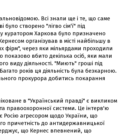
альновідомою. Всі знали ще і те, що саме
 було створено "лігво сім'ї" під
ку куратором Харкова було призначено
 Кернесом організував в місті найбільшу в
х фірм", через яки мільярдами проходили
ло показово вбито декілька осіб, яки мали
го виду діяльності. "Миють" гроші під
Багато років ця діяльність була безкарною.
ального прокурора добитись покарання
ліковане в "Український правді" є викликом
 та правоохоронної системи. Це інтерв'ю
є Росію агресором щодо України, що
го причетність до антидержавницької
тверджує, що Кернес впевнений, що