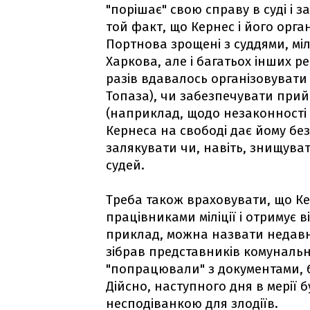
"порішає" свою справу в суді і
той факт, що Кернес і його орга
Портнова зрощені з суддями, мі
Харкова, але і багатьох інших р
разів вдавалось організовувати
Топаза), чи забезпечувати при
(наприклад, щодо незаконності
Кернеса на свободі дає йому бе
залякувати чи, навіть, знищуват
судей.
Треба також враховувати, що Ке
працівниками міліції і отримує в
приклад, можна назвати недавні 
зібрав представників комунальн
"попрацювали" з документами, б
Дійсно, наступного дня в мерії 
несподіванкою для злодіїв.