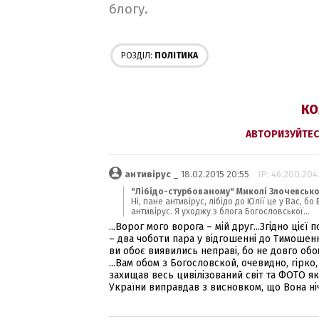
блогу.
РОЗДІЛ:
ПОЛІТИКА
КО
АВТОРИЗУЙТЕС
антивірус
_ 18.02.2015 20:55
IP: 46.200.204
"Лібідо-стурбованому" Миколі Злочевсько
Ні, пане антивірус, лібідо до Юлії це у Вас, бо
антивірус. Я уходжу з блога Богословської...
...Ворог мого ворога – мій друг...Згідно цієї
– два чоботи пара у відгошенні до Тимошенко
ви обоє виявились неправі, бо не довго об
...Вам обом з Богословской, очевидно, гір
захищав весь цивілізований світ та ФОТО я
України виправдав з висновком, що Вона ніч