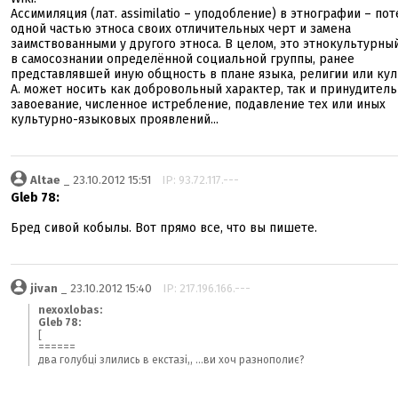
Ассимиляция (лат. assimilatio – уподобление) в этнографии – по
одной частью этноса своих отличительных черт и замена
заимствованными у другого этноса. В целом, это этнокультурны
в самосознании определённой социальной группы, ранее
представлявшей иную общность в плане языка, религии или кул
А. может носить как добровольный характер, так и принудител
завоевание, численное истребление, подавление тех или иных
культурно-языковых проявлений...
Altae
_ 23.10.2012 15:51
IP: 93.72.117.---
Gleb 78:
Бред сивой кобылы. Вот прямо все, что вы пишете.
jivan
_ 23.10.2012 15:40
IP: 217.196.166.---
nexoxlobas:
Gleb 78:
[
======
два голубці злились в екстазі,, ...ви хоч разнополиє?