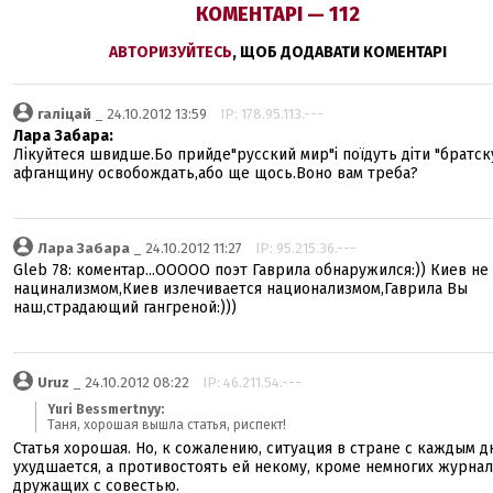
КОМЕНТАРІ — 112
АВТОРИЗУЙТЕСЬ
, ЩОБ ДОДАВАТИ КОМЕНТАРІ
галіцай
_ 24.10.2012 13:59
IP: 178.95.113.---
Лара Забара:
Лікуйтеся швидше.Бо прийде"русский мир"і поїдуть діти "братс
афганщину освобождать,або ще щось.Воно вам треба?
Лара Забара
_ 24.10.2012 11:27
IP: 95.215.36.---
Gleb 78: коментар...ООООО поэт Гаврила обнаружился:)) Киев не
нацинализмом,Киев излечивается национализмом,Гаврила Вы
наш,страдающий гангреной:)))
Uruz
_ 24.10.2012 08:22
IP: 46.211.54.---
Yuri Bessmertnyy:
Таня, хорошая вышла статья, риспект!
Статья хорошая. Но, к сожалению, ситуация в стране с каждым д
ухудшается, а противостоять ей некому, кроме немногих журнал
дружащих с совестью.