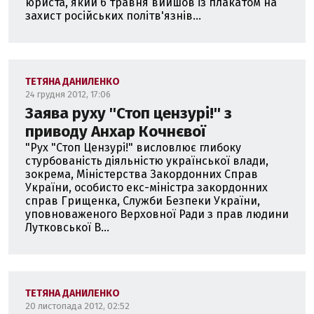
юриста, який 6 травня вийшов із плакатом на
захист російських політв'язнів...
ТЕТЯНА ДАНИЛЕНКО
24 грудня 2012, 17:06
Заява руху ''Стоп цензурі!'' з
приводу Анхар Кочнєвої
"Рух "Стоп Цензурі!" висловлює глибоку
стурбованість діяльністю української влади,
зокрема, Міністерства Закордонних Справ
України, особисто екс-міністра закордонних
справ Грищенка, Служби Безпеки України,
уповноваженого Верховної Ради з прав людини
Лутковської В...
ТЕТЯНА ДАНИЛЕНКО
20 листопада 2012, 02:52