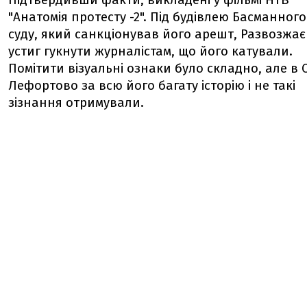
Підтвердивши факти, викладені у фільмі НТВ
"Анатомія протесту -2". Під будівлею Басманного
суду, який санкціонував його арешт, Развозжає
устиг гукнути журналістам, що його катували.
Помітити візуальні ознаки було складно, але в 
Лефортово за всю його багату історію і не такі
зізнання отримували.