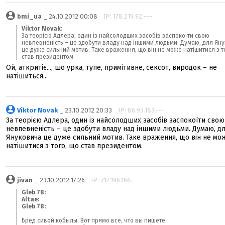
bmi_ua
_ 24.10.2012 00:08
IP: 178.219.92.---
Viktor Novak:
За теорією Адлера, один із найсолодших засобів заспокоїти свою
невпевненість – це здобути владу над іншими людьми. Думаю, для Ян
це дуже сильний мотив. Таке враження, що він не може натішитися з т
став президентом.
Ой, аткритіє..., шо урка, тупе, примітивне, сексот, виродок – не
натішиться...
Viktor Novak
_ 23.10.2012 20:33
IP: 86.93.183.---
За теорією Адлера, один із найсолодших засобів заспокоїти свою
невпевненість – це здобути владу над іншими людьми. Думаю, д
Януковича це дуже сильний мотив. Таке враження, що він не мо
натішитися з того, що став президентом.
jivan
_ 23.10.2012 17:26
IP: 217.196.166.---
Gleb 78:
Altae:
Gleb 78:
Бред сивой кобылы. Вот прямо все, что вы пишете.