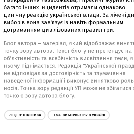
І викрадення Развозжаєва, і пресинг журналістів
багато інших інцидентів отримали однаково
цинічну реакцію української влади. За лічені дн
виборів вона зав'язує із навіть формальним
дотриманням цивілізованих правил гри.
Блог автора – матеріал, який відображає винят
точку зору автора. Текст блогу не претендує на
об'єктивність та всебічність висвітлення теми, я
ньому піднімається. Редакція "Української прав
не відповідає за достовірність та тлумачення
наведеної інформації і виконує винятково роль
носія. Точка зору редакції УП може не збігатися 
точкою зору автора блогу.
РОЗДІЛ:
ПОЛІТИКА
ТЕМА:
ВИБОРИ-2012 В УКРАЇНІ