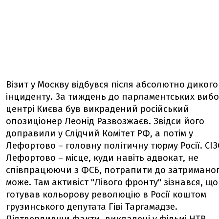
Візит у Москву відбувся після абсолютно дикого
інциденту. За тиждень до парламентських вибо
центрі Києва був викрадений російський
опозиціонер Леонід Развозжаєв. Звідси його
доправили у Слідчий Комітет РФ, а потім у
Лефортово – головну політичну тюрму Росії. СІ
Лефортово – місце, куди навіть адвокат, не
співпрацюючи з ФСБ, потрапити до затриманог
може. Там активіст "Лівого фронту" зізнався, що
готував кольорову революцію в Росії коштом
грузинського депутата Гіві Таргамадзе.