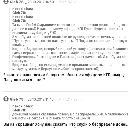
Gleb 78
_ 23.10.2012 14:50
IP: 77.247.23.---
nexoxlobas:
Gleb 78:
nexoxlobas:
Gleb 78:
Та ты чо Глеб)) Стараниями ющенки к власти пришли реальне бандюга
дать ни взять)) И как по твоему офицер КГБ Путин будет относится к
енакиевскому бандиту??)))
А что Путин во внешней политике не руководствуется вечным принци
"Пусть сукин сын, но это наш сукин сын"? Тогда он совершает большую
ошибку.
Когда то Задорнов, который не такой уж клоун (вертелся при Ельцине 
самых верхах) написал шо нынче в мире правят три группировки-
Рокфеллеров, Ротшильдов и Папская (папы римского). И шо Путин лёг
папскую.
Вроде как бред, но если задумаца и проанализировать, начиная с от
между путиным и Берлускони...Кое шо проясняется)))
Значит с енакиевским бандитом общаться офицеру КГБ впадлу, 
Папу ложиться – нет?
Gleb 78
_ 23.10.2012 14:45
IP: 77.247.23.---
nexoxlobas:
Gleb 78:
донецкая братва страшнее потому шо беспредельщики. А галичански
нацисты на сегодня, в 21 веке просто смешны)))
Вы из Украины? Хочу вам сказать, что слухи о беспределе доне