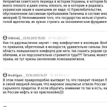
Неприятии советского периода в истории Украины, в котором б
много плохого и даже очень плохого, но в котором и родилась
украинская нация в нынешнем ее виде; 4) Прихлебательстве,
обусловленном пассивным пребыванием Галичины в составе мно
империй; 5) Непониманием того, что государства нельзя строить
голой идеологии, их нужно строить на экономическом фундамен
Odissej
_ 23.10.2012 15:00
IP: 79.208.121.---
Как-то двусмысленно звучит – ему комфортнее в изоляции. Во
то привычки, обретенные в молодости, удивительно сильны. Зон
область повышенного комфорта для него, так сказать родная ср
обитания, и он подсознательно стремится туда??? Татьяна, может
правы, но тут нужны заключения психоаналитиков.
Rodrigez
_ 23.10.2012 14:57
IP: 85.159.2.---
В этом плане правдоподобно выглядит то, что говорит генерал 
в своей вводной лекции. Что мировое закулисье отвело России 
сырьевого придатка. И если обратить внимание то так и есть, к
из России нефть и газ приспокойно)))