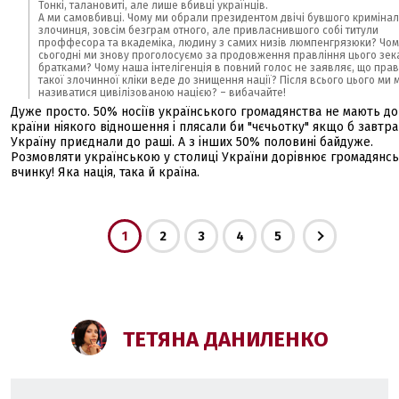
Тонкі, талановиті, але лише вбивці українців.
А ми самовбивці. Чому ми обрали президентом двічі бувшого криміна
злочинця, зовсім безграм отного, але привласнившого собі титули
проффесора та вкадеміка, людину з самих низів люмпенгрязюки? Чому
сьогодні ми знову проголосуємо за продовження правління цього зека
братками? Чому наша інтелігенція в повний голос не заявляє, що пра
такої злочинної кліки веде до знищення нації? Після всього цього ми
називатися цивілізованою нацією? – вибачайте!
Дуже просто. 50% носіїв українського громадянства не мають до 
країни ніякого відношення і плясали би "чєчьотку" якщо б завтра
Україну приєднали до раші. А з інших 50% половині байдуже.
Розмовляти українською у столиці України дорівнює громадянс
вчинку! Яка нація, така й країна.
1
2
3
4
5
ТЕТЯНА ДАНИЛЕНКО