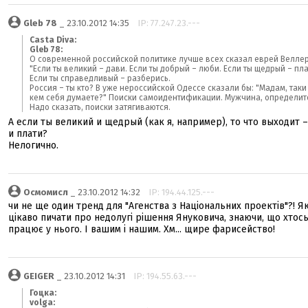
Gleb 78
_ 23.10.2012 14:35
IP: 77.247.23.---
Casta Diva:
Gleb 78:
О современной российской политике лучше всех сказал еврей Веллер
"Если ты великий – дави. Если ты добрый – люби. Если ты щедрый – пла
Если ты справедливый – разберись.
Россия – ты кто? В уже нероссийской Одессе сказали бы: "Мадам, таки
кем себя думаете?" Поиски самоидентификации. Мужчина, определите
Надо сказать, поиски затягиваются.
А если ты великий и щедрый (как я, например), то что выходит –
и плати?
Нелогично.
Осмомисл
_ 23.10.2012 14:32
IP: 194.44.125.---
чи не ще один тренд для "Агенства з Національних проектів"?! Я
цікаво пичати про недолугі рішення Януковича, знаючи, що хтос
працює у нього. І вашим і нашим. Хм... щире фарисейство!
GEIGER
_ 23.10.2012 14:31
IP: 194.55.63.---
Гоцка:
volga: