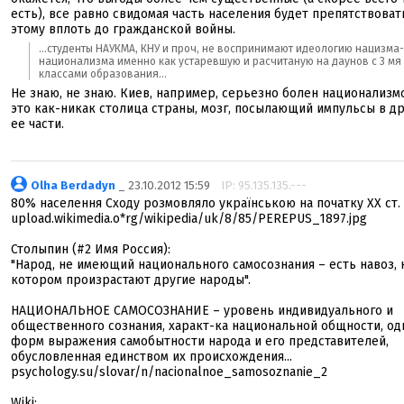
есть), все равно свидомая часть населения будет препятствоват
этому вплоть до гражданской войны.
...студенты НАУКМА, КНУ и проч, не воспринимают идеологию нацизма-
национализма именно как устаревшую и расчитаную на даунов с 3 мя
классами образования...
Не знаю, не знаю. Киев, например, серьезно болен национализмо
это как-никак столица страны, мозг, посылающий импульсы в д
ее части.
Olha Berdadyn
_ 23.10.2012 15:59
IP: 95.135.135.---
80% населення Сходу розмовляло українською на початку ХХ ст.
upload.wikimedia.o*rg/wikipedia/uk/8/85/PEREPUS_1897.jpg
Столыпин (#2 Имя Россия):
"Народ, не имеющий национального самосознания – есть навоз, 
котором произрастают другие народы".
НАЦИОНАЛЬНОЕ САМОСОЗНАНИЕ – уровень индивидуального и
общественного сознания, характ-ка национальной общности, од
форм выражения самобытности народа и его представителей,
обусловленная единством их происхождения...
psychology.su/slovar/n/nacionalnoe_samosoznanie_2
Wiki: