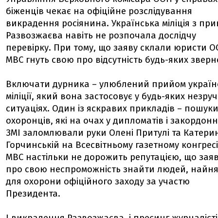
біженців чекає на офіційне розслідування
викрадення росіянина. Українська міліція з пр
Развозжаєва навіть не розпочала дослідчу
перевірку. При тому, що заяву склали юристи О
МВС гнуть свою про відсутність будь-яких зверн
Включати дурника – улюблений прийом україн
міліції, який вона застосовує у будь-яких незру
ситуаціях. Один із яскравих прикладів – пошук
охоронців, які на очах у дипломатів і закордон
ЗМІ заломлювали руки Олені Притулі та Катерин
Горчинській на Всесвітньому газетному конгресі
МВС настільки не дорожить репутацією, що зая
про свою неспроможність знайти людей, найн
для охорони офіційного заходу за участю
Президента.