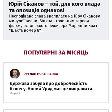
Юрій Сіканов – той, для кого влада
та опозиція однакові
Несподівана слава звалилася на Юру Сіканова
минулої весни. Він став головним героєм
фільму естонського режисера Маріанни Каат
"Шахта номер 8"...
ПОПУЛЯРНІ ЗА МІСЯЦЬ
РУСЛАН РЯБОШАПКА
Держава забула про доброчесність
бізнесу. Новий Уряд має це виправити.
4449