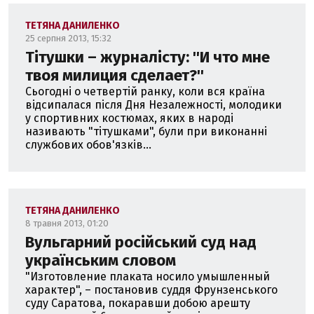
ТЕТЯНА ДАНИЛЕНКО
25 серпня 2013, 15:32
Тітушки – журналісту: ''И что мне
твоя милиция сделает?''
Сьогодні о четвертій ранку, коли вся країна
відсипалася після Дня Незалежності, молодики
у спортивних костюмах, яких в народі
називають "тітушками", були при виконанні
службових обов'язків...
ТЕТЯНА ДАНИЛЕНКО
8 травня 2013, 01:20
Вульгарний російський суд над
українським словом
"Изготовление плаката носило умышленный
характер", – постановив суддя Фрунзенського
суду Саратова, покаравши добою арешту