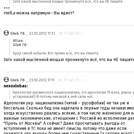
Зато какой мысленной мощью проникнуто всё, что вы НЕ пишите.
===
глеб,а можна напрямую--Вы идиот?
Gleb 78
_ 23.10.2012 17:13
IP: 77.247.21.---
Altae:
Gleb 78:
Бред сивой кобылы. Вот прямо все, что вы пишете.
Зато какой мысленной мощью проникнуто всё, что вы НЕ пишите
Gleb 78
_ 23.10.2012 17:11
IP: 77.247.21.---
nexoxlobas:
Идеология украинского национализма, это идеология 19 века, давно 
устаревшая)) И потому никакой в ней силы нет.
Идеология укр. национализма (читай – русофобии) не так уж и
бессильна. Сколько бед она наделала в первые годы независимо
когда искусственно рвались всякие, в том числе жизненно для н
важные экономические, отношения с Россией во исполнение де
"Прочь от Москвы". А сейчас? Даже просчитывать выгоды от
вступления в ТС пока не имеет смысла, потому что даже если
окажется, что выгоды более чем существенные (а скорее всего 