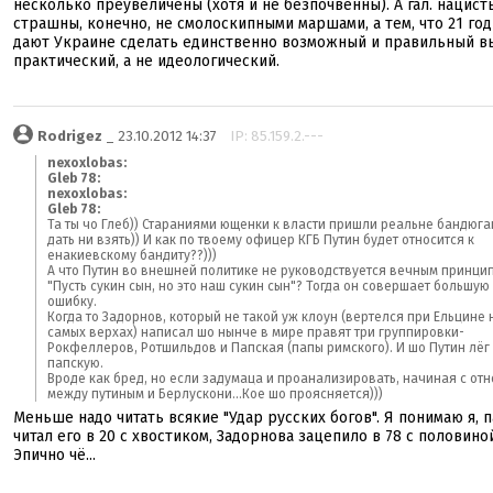
несколько преувеличены (хотя и не безпочвенны). А гал. нацист
страшны, конечно, не смолоскипными маршами, а тем, что 21 год
дают Украине сделать единственно возможный и правильный в
практический, а не идеологический.
Rodrigez
_ 23.10.2012 14:37
IP: 85.159.2.---
nexoxlobas:
Gleb 78:
nexoxlobas:
Gleb 78:
Та ты чо Глеб)) Стараниями ющенки к власти пришли реальне бандюга
дать ни взять)) И как по твоему офицер КГБ Путин будет относится к
енакиевскому бандиту??)))
А что Путин во внешней политике не руководствуется вечным принци
"Пусть сукин сын, но это наш сукин сын"? Тогда он совершает большую
ошибку.
Когда то Задорнов, который не такой уж клоун (вертелся при Ельцине 
самых верхах) написал шо нынче в мире правят три группировки-
Рокфеллеров, Ротшильдов и Папская (папы римского). И шо Путин лёг
папскую.
Вроде как бред, но если задумаца и проанализировать, начиная с от
между путиным и Берлускони...Кое шо проясняется)))
Меньше надо читать всякие "Удар русских богов". Я понимаю я, п
читал его в 20 с хвостиком, Задорнова зацепило в 78 с половино
Эпично чё...