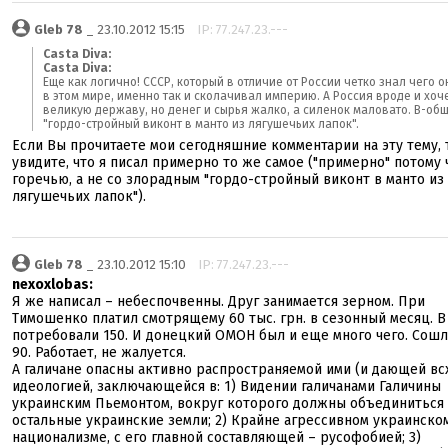
Gleb 78
_ 23.10.2012 15:15
IP: 77.247.23.---
Casta Diva:
Casta Diva:
Еще как логично! СССР, который в отличие от России четко знал чего о
в этом мире, именно так и сколачивал империю. А Россия вроде и хоч
великую державу, но денег и сырья жалко, а силенок маловато. В-об
"гордо-стройный виконт в манто из лягушечьих лапок".
Если Вы прочитаете мои сегодняшние комментарии на эту тему, 
увидите, что я писал примерно то же самое ("примерно" потому 
горечью, а не со злорадным "гордо-стройный виконт в манто из
лягушечьих лапок").
Gleb 78
_ 23.10.2012 15:10
IP: 77.247.23.---
nexoxlobas:
Я же написал – небеспочвенны. Друг занимается зерном. При
Тимошенко платил смотрящему 60 тыс. грн. в сезонный месяц. В
потребовали 150. И донецкий ОМОН был и еще много чего. Сошл
90. Работает, не жалуется.
А галичане опасны активно распространяемой ими (и дающей вс
идеологией, заключающейся в: 1) Видении галичанами Галичины
украинским Пьемонтом, вокруг которого должны объединиться
остальные украинские земли; 2) Крайне агрессивном украинско
национализме, с его главной составляющей – русофобией; 3)