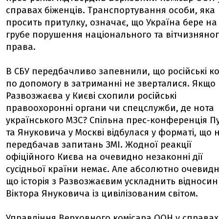
справах біженців. Транспортування особи, яка
просить притулку, означає, що Україна бере на
грубе порушення національного та вітчизняно
права.
В СБУ передбачливо запевнили, що російські к
по допомогу в затриманні не зверталися. Якщо
Развозжаєва у Києві схопили російські
правоохоронні органи чи спецслужби, де нота
українського МЗС? Спільна прес-конференція П
та Януковича у Москві відбулася у форматі, що 
передбачав запитань ЗМІ. Жодної реакції
офіційного Києва на очевидно незаконні дії
сусідньої країни немає. Але абсолютно очевидн
що історія з Развозжаєвим ускладнить відноси
Віктора Януковича із цивілізованим світом.
Управління Верховного комісара ООН у справах