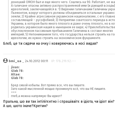
донецкий ОМОН был и еще много чего. Сошлись на 90. Работает, не жа
А галичане опасны активно распространяемой ими (и дающей всходы
идеологией, заключающейся в: 1) Видении галичанами Галичины укр
Пьемонтом, вокруг которого должны объединиться остальные украин
земли; 2) Крайне агрессивном украинском национализме, с его главн
составляющей – русофобией; 3) Неприятии советского периода в ист
Украины, в котором было много плохого и даже очень плохого, но в к
родилась украинская нация в нынешнем ее виде; 4) Прихлебательстве
обусловленном пассивным пребыванием Галичины в составе многих
империй; 5) Непониманием того, что государства нельзя строить на го
идеологии, их нужно строить на экономическом фундаменте.
Блєб, це ти сидячи на очку і ковиряючись в носі видав?
bmi_ua
_ 24.10.2012 00:11
IP: 178.219.92.---
jivan:
Gleb 78:
Altae:
Gleb 78:
Бред сивой кобылы. Вот прямо все, что вы пишете.
Зато какой мысленной мощью проникнуто всё, что вы НЕ пишите.
===
глеб,а можна напрямую-Вы идиот?
Пральна, шо ви так інтілігєнтно і спрашіваітє в ідіота, чи ідіот він?
А шо, шото іначе?Кретин?