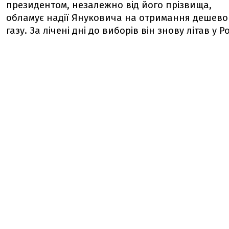
президентом, незалежно від його прізвища,
обламує надії Януковича на отримання дешево
газу. За лічені дні до виборів він знову літав у Р