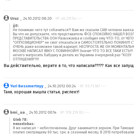
Uruz
_ 24.10.2012 08:20
IP: 46.211.54.---
jj0:
Не понимаю чего тут собачиться?! Вам же сказали САМ человек выехал
Вы что не допускаете, что представитель ФСБ СПОКОЙНО НАШЕЛ ВОЗ
ПРЕДСТАВИТЕЛЬСТВА ООН Развожаева и сообщил ему ЧТО-ТО, от ЧЕГО 
"ОППОЗИЦИОНЕР" не смог отказаться и САМОСТОЯТЕЛЬНО ПОКИНУЛ С
ОЧЕНЬ даже возможен такой вариант, НЕСПРОСТА ЖЕ ОН МОМЕНТАЛЬ
МОСКВЕ НАПИСАЛ ЯВКУ С ПОВИННОЙ!!!! Значит ЧТО ТО ВСЕ ТАКИ ЕСТЬ!!!
нечего матросить бабушку и делать из Украины очередной раз "КОЗУ
ОТПУЩЕНИЯ"!!!!
Вы действительно, верите в то, что написали????? Как все запуще
Yuri Bessmertnyy
_ 24.10.2012 00:24
IP: 93.73.167.---
Таня, хорошая вышла статья, риспект!
bmi_ua
_ 24.10.2012 00:14
IP: 178.219.92.---
Gleb 78:
nexoxlobas:
Я же написал – небеспочвенны. Друг занимается зерном. При Тимош
платил смотрящему 60 тыс. грн. в сезонный месяц. В 2010 потребовали 