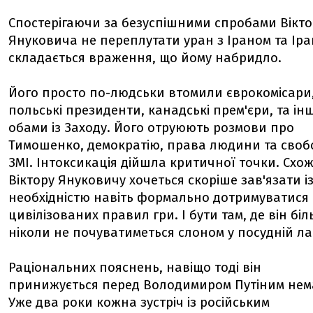
Спостерігаючи за безуспішними спробами Вікт
Януковича не переплутати уран з Іраном та Іра
складається враження, що йому набридло.
Його просто по-людськи втомили єврокомісари
польські президенти, канадські прем'єри, та інш
обами із Заходу. Його отруюють розмови про
Тимошенко, демократію, права людини та своб
ЗМІ. Інтоксикація дійшла критичної точки. Схож
Віктору Януковичу хочеться скоріше зав'язати і
необхідністю навіть формально дотримуватися
цивілізованих правил гри. І бути там, де він бі
ніколи не почуватиметься слоном у посудній ла
Раціональних пояснень, навіщо тоді він
принижується перед Володимиром Путіним нем
Уже два роки кожна зустріч із російським