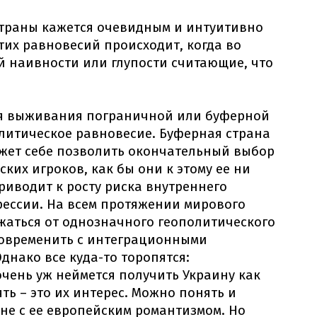
страны кажется очевидным и интуитивно
их равновесий происходит, когда во
й наивности или глупости считающие, что
я выживания пограничной или буферной
литическое равновесие. Буферная страна
ожет себе позволить окончательный выбор
ских игроков, как бы они к этому ее ни
риводит к росту риска внутреннего
рессии. На всем протяжении мирового
жаться от однозначного геополитического
повременить с интеграционными
днако все куда-то торопятся:
чень уж неймется получить Украину как
ть – это их интерес. Можно понять и
не с ее европейским романтизмом. Но