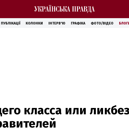
ПУБЛІКАЦІЇ
КОЛОНКИ
ІНТЕРВ'Ю
ГРАФІКА
ФОТО/ВІДЕО
БЛОГ
его класса или ликбез
равителей