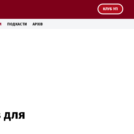
КЛУБ УП
И
ПОДКАСТИ
АРХІВ
 для