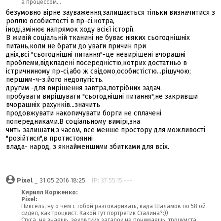
а процессом...
безумовно вірне зауваження,залишається тільки визначитися з
роллю особистості в пр-сі.котра,
іноді,змінює напрямок ходу всієї історії.
В живій соціальній тканині не буває ніяких сьогоднішніх
питань,коли не брати до уваги причин при
дніх,всі "сьогоднішні питання"-це невирішені вчорашні
проблеми,відкладені посередністю,котрих достатньо в
істричниному пр-сі,або ж свідомо,особистістю...рішучою;
першим-ч-з.його недолугість.
другим -для вирішення завтра,потрібних задач.
пробувати вирішувати "сьогоднішні питання",не закривши
вчорашніх рахунків...значить
продовжувати накопичувати борги не сплачені
попередниками.В соціальному вимірі,зна
чить залишати,з часом, все менше простору для можливості
"розійтися",в протистоянні
влада- народ, з якнайменшими збитками для всіх.
Pixel
_ 31.05.2016 18:25
IP: 37.55.15.---
Кирилл Корженко:
Pixel:
Пиксель, ну о чем с тобой разговаривать, када Шаламов по 58 ой
сидел, как троцкист. Какой тут портретик Сталина?:))
Стуса, не знаешь, зековских загадок не понимаешь, троцкиста