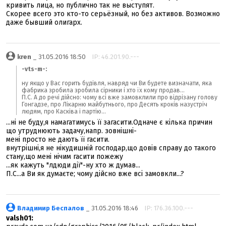
кривить лица, но публично так не выступят.
Скорее всего это кто-то серьёзный, но без активов. Возможно
даже бывший олигарх.
kren
_ 31.05.2016 18:50
IP: 46.201.90.---
-vts-m-:
ну якщо у Вас горить будівля, навряд чи Ви будете визначати, яка
фабрика зробила зробила сірники і хто їх кому продав...
П.С. А до речі дійсно: чому всі вже замовклили про відрізану голову
Гонгадзе, про Лікарню майбутнього, про Десять кроків назустріч
людям, про Касківа і партію...
...ні не буду,я намагатимусь її загасити.Одначе є кілька причин
що утруднюють задачу,напр. зовнішні-
мені просто не дають її гасити.
внутрішні,я не нікудишній господар,що довів справу до такого
стану,що мені нічим гасити пожежу
...як кажуть "лдюди дії"-ну хто ж думав...
П.С...а Ви як думаєте; чому дійсно вже всі замовкли...?
Владимир Беспалов
_ 31.05.2016 18:46
IP: 176.36.100.---
valsh01: