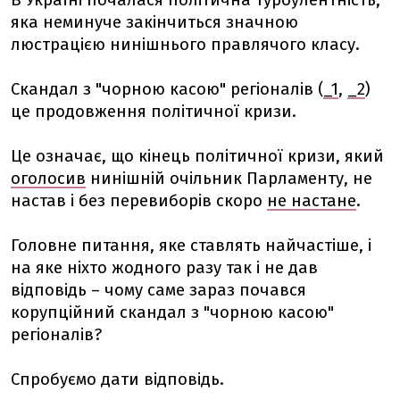
В Україні почалася політична турбулентність,
яка неминуче закінчиться значною
люстрацією нинішнього правлячого класу.
Скандал з "чорною касою" регіоналів (
_1
,
_2
)
це продовження політичної кризи.
Це означає, що кінець політичної кризи, який
оголосив
нинішній очільник Парламенту, не
настав і без перевиборів скоро
не настане
.
Головне питання, яке ставлять найчастіше, і
на яке ніхто жодного разу так і не дав
відповідь – чому саме зараз почався
корупційний скандал з "чорною касою"
регіоналів?
Спробуємо дати відповідь.