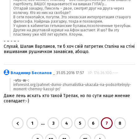
партбілету, ВАШОЇ працьовитості на вишках ГУЛАГу...
Отгадай захадку, Пиксель – двое, смотрят друг на друга через
колючку. Кто из них на свободе?
В сети покопайся, погугли. Это зековская интерпретация стаарого
философа. Найдешь разгадку, тохда и поховорим.
У одних в кабинетах гетьманские булавы,позолоченные трезубцы.
Другие на двуглавой курице на Афон шастают. И шо? Вы эту
пластинку уже 400 лет крутите. Клоуны.
- – - – -
Слухай, Шалам Варламов, ти б хоч свій патретик Сталіна на стіні
вишиваним рушничком занавісив, абощо.
Владимир Беспалов
_ 31.05.2016 17:57
IP: 176.36.100.---
-vts-m-:
inforesist.org/pahnet-durno-zhurnalistka-ukazala-na-podozritelnyiy-
moment-chernoy-kassyi-pr/
Даже лень искать кто такой Трепак, но по сути наше мнение
совпадает:-)
...
1
3
4
5
6
7
8