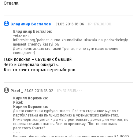
Отвали.
Владимир Беспалов
_ 31.05.2016 18:06
IP: 176.36.100.---
Владимир Беспалов:
-vts-m-:
inforesist.org/pahnet-durno-zhurnalistka-ukazala-na-podozritelnyiy-
moment-chernoy-kassyi-pr/
Даже лень искать кто такой Трепак, но по сути наше мнение
совпадает:-)
Таки поискал – СБУшник бывший.
Чего и следовало ожидать.
Кто-то хочет скорых перевыборов.
Pixel
_ 31.05.2016 18:02
IP: 37.55.15.---
Кирилл Корженко:
Pixel:
Кирилл Корженко:
Да это советская турбулентность. Всё это старинное мурло с
партбилетами на пыльных полках в уютных тихих кабинетах.
Инженеры жалуются – да же строительство домов для ментов, по
старым схемам откатов. Всё по прежнему. "Вот только жаль
распятого Христа"
- – -
Кирило, або міняйте платівку – або повернемося до теми ВАШОГО