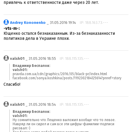
привлечь к ответственности даже через 20 лет.
Andrey Kononenko
_ 31.05.2016 19:14
IP: 188.163.73.---
-vts-m-:
Ющенко остался безнаказанным. Из-за безнаказанности
политиков дела в Украине плохи.
valsh01
_ 31.05.2016 18:55
IP: 188.115.135.---
Владимир Беспалов:
valsh01:
pravda.com.ua/cdn/graphics/2016/05/black-pr/index.html
facebook.com/sonya.koshkina/posts/1192302184125614?pnref=story
Спасибо!
valsh01
_ 31.05.2016 18:54
IP: 188.115.135.---
Владимир Беспалов:
valsh01:
Ну сомнительно что Лещенко выложил вообще что-то левое.
Навряд ли он сидел и сам все эти цифры-фамилии-подписи
рисовал:-)