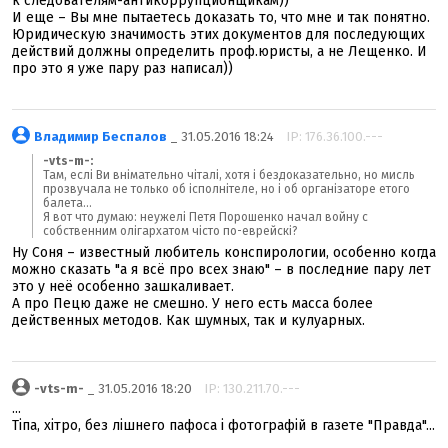
к следователям-антикоррупционщикам))
И еще – Вы мне пытаетесь доказать то, что мне и так понятно.
Юридическую значимость этих документов для последующих
действий должны определить проф.юристы, а не Лещенко. И
про это я уже пару раз написал))
Владимир Беспалов
_ 31.05.2016 18:24
IP: 176.36.100.---
-vts-m-:
Там, еслі Ви внімательно чіталі, хотя і бездоказательно, но мисль
прозвучала не только об ісполнітеле, но і об організаторе етого
балета...
Я вот что думаю: неужелі Петя Порошенко начал войну с
собственним олігархатом чісто по-еврейскі?
Ну Соня – известный любитель конспирологии, особенно когда
можно сказать "а я всё про всех знаю" – в последние пару лет
это у неё особенно зашкаливает.
А про Пецю даже не смешно. У него есть масса более
действенных методов. Как шумных, так и кулуарных.
-vts-m-
_ 31.05.2016 18:20
IP: 130.211.70.---
...
Тіпа, хітро, без лішнего пафоса і фотографій в газете "Правда"...