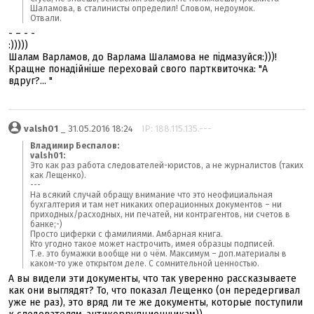
Шаламова, в сталинисты определил! Словом, недоумок.
Отвали.
- – - -
:)))))
Шалам Варламов, до Варлама Шаламова не підмазуйся:)))!
Кращне понадійніше переховай свого партквиточка: "А
вдруг?... "
valsh01
_ 31.05.2016 18:24
IP: 188.115.135.---
Владимир Беспалов:
valsh01:
Это как раз работа следователей-юристов, а не журналистов (таких
как Лещенко).
---
На всякий случай обращу внимание что это неофициальная
бухгалтерия и там нет никаких операционных документов – ни
приходных/расходных, ни печатей, ни контрагентов, ни счетов в
банке;-)
Просто циферки с фамилиями. Амбарная книга.
Кто угодно такое может настрочить, имея образцы подписей.
Т.е. это бумажки вообще ни о чём. Максимум – доп.материалы в
каком-то уже открытом деле. С сомнительной ценностью.
А вы видели эти документы, что так уверенно рассказываете
как они выглядят? То, что показал Лещенко (он передергивал
уже не раз), это вряд ли те же документы, которые поступили