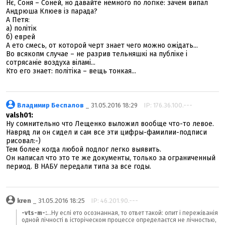
Нє, Соня – Соней, но давайте немного по логіке: зачем випал
Андрюша Клюев із парада?
А Петя:
а) політік
б) еврей
А ето смесь, от которой черт знает чего можно ожідать...
Во всякопм случае – не разрив тельняшкі на публіке і
сотрясаніе воздуха віламі...
Кто его знает: політіка – вещь тонкая...
Владимир Беспалов
_ 31.05.2016 18:29
IP: 176.36.100.---
valsh01:
Ну сомнительно что Лещенко выложил вообще что-то левое.
Навряд ли он сидел и сам все эти цифры-фамилии-подписи
рисовал:-)
Тем более когда любой подлог легко выявить.
Он написал что это те же документы, только за ограниченный
период. В НАБУ передали типа за все годы.
kren
_ 31.05.2016 18:25
IP: 46.201.90.---
-vts-m-:
...Ну еслі ето осознанная, то ответ такой: опит і пережіванія
одной лічності в історіческом процессе определаєтся не лічностью,