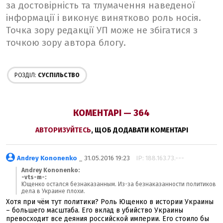
за достовірність та тлумачення наведеної
інформації і виконує винятково роль носія.
Точка зору редакції УП може не збігатися з
точкою зору автора блогу.
РОЗДІЛ:
СУСПІЛЬСТВО
КОМЕНТАРІ — 364
АВТОРИЗУЙТЕСЬ
, ЩОБ ДОДАВАТИ КОМЕНТАРІ
Andrey Kononenko
_ 31.05.2016 19:23
IP: 188.163.73.---
Andrey Kononenko:
-vts-m-:
Ющенко остался безнаказанным. Из-за безнаказанности политиков
дела в Украине плохи.
Хотя при чём тут политики? Роль Ющенко в истории Украины
– большего масштаба. Его вклад в убийство Украины
превосходит все деяния российской империи. Его стоило бы