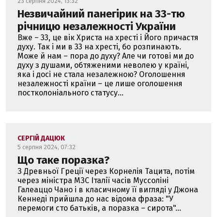
23 серпня 2024, 13:32
Незвичайний панегірик на 33-тю
річницю незалежності України
Вже – 33, це вік Христа на хресті і Його причастя
духу. Так і ми в 33 на хресті, бо розпинають.
Може й нам – пора до духу? Але чи готові ми до
духу з душами, обтяженими неволею у країні,
яка і досі не стала незалежною? Оголошення
незалежності країни – це лише оголошення
постколоніального статусу...
СЕРГІЙ ДАЦЮК
5 серпня 2024, 07:32
Що таке поразка?
З Древньої Греції через Корнелія Тацита, потім
через міністра МЗС Італії часів Муссоліні
Галеаццо Чано і в класичному її вигляді у Джона
Кеннеді прийшла до нас відома фраза: "У
перемоги сто батьків, а поразка – сирота"...