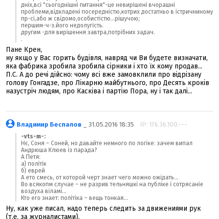
дніх,всі "сьогоднішні питання"-це невирішені вчорашні
проблеми,відкладені посередністю,котрих достатньо в істричниному
пр-сі,або ж свідомо,особистістю...рішучою;
першим-ч-з.його недолугість.
другим -для вирішення завтра,потрібних задач.
.
Пане Крен,
ну якщо у Вас горить будівля, навряд чи Ви будете визначати,
яка фабрика зробила зробила сірники і хто їх кому продав...
П.С. А до речі дійсно: чому всі вже замовклили про відрізану
голову Гонгадзе, про Лікарню майбутнього, про Десять кроків
назустріч людям, про Касківа і партію Пора, ну і так далі...
Владимир Беспалов
_ 31.05.2016 18:35
IP: 176.36.100.---
-vts-m-:
Нє, Соня – Соней, но давайте немного по логіке: зачем випал
Андрюша Клюев із парада?
А Петя:
а) політік
б) еврей
А ето смесь, от которой черт знает чего можно ожідать...
Во всякопм случае – не разрив тельняшкі на публіке і сотрясаніе
воздуха віламі...
Кто его знает: політіка – вещь тонкая...
Ну, как уже писал, надо теперь следить за движениями рук
(т.е. за журналистами).