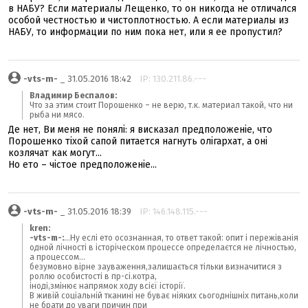
в НАБУ? Если материалы Лещенко, то он никогда не отличался
особой честностью и чистоплотностью. А если материалы из
НАБУ, то информации по ним пока нет, или я ее пропустил?
-vts-m-
_ 31.05.2016 18:42
IP: 130.211.86.---
Владимир Беспалов:
Что за этим стоит Порошенко – не верю, т.к. материал такой, что ни
рыба ни мясо.
Де нет, Ви меня не понялі: я висказал предположеніе, что
Порошенко тіхой сапой питается нагнуть олігархат, а оні
козлячат как могут...
Но ето – чістое предположеніе...
-vts-m-
_ 31.05.2016 18:39
IP: 146.148.115.---
kren:
-vts-m-:
...Ну еслі ето осознанная, то ответ такой: опит і пережіванія
одной лічності в історіческом процессе определаєтся не лічностью,
а процессом...
безумовно вірне зауваження,залишається тільки визначитися з
роллю особистості в пр-сі.котра,
іноді,змінює напрямок ходу всієї історії.
В живій соціальній тканині не буває ніяких сьогоднішніх питань,коли
не брати до уваги причин при