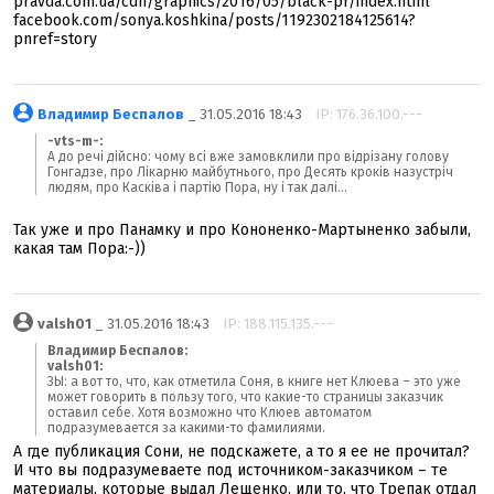
pravda.com.ua/cdn/graphics/2016/05/black-pr/index.html
facebook.com/sonya.koshkina/posts/1192302184125614?
pnref=story
Владимир Беспалов
_ 31.05.2016 18:43
IP: 176.36.100.---
-vts-m-:
А до речі дійсно: чому всі вже замовклили про відрізану голову
Гонгадзе, про Лікарню майбутнього, про Десять кроків назустріч
людям, про Касківа і партію Пора, ну і так далі...
Так уже и про Панамку и про Кононенко-Мартыненко забыли,
какая там Пора:-))
valsh01
_ 31.05.2016 18:43
IP: 188.115.135.---
Владимир Беспалов:
valsh01:
ЗЫ: а вот то, что, как отметила Соня, в книге нет Клюева – это уже
может говорить в пользу того, что какие-то страницы заказчик
оставил себе. Хотя возможно что Клюев автоматом
подразумевается за какими-то фамилиями.
А где публикация Сони, не подскажете, а то я ее не прочитал?
И что вы подразумеваете под источником-заказчиком – те
материалы, которые выдал Лещенко, или то, что Трепак отдал