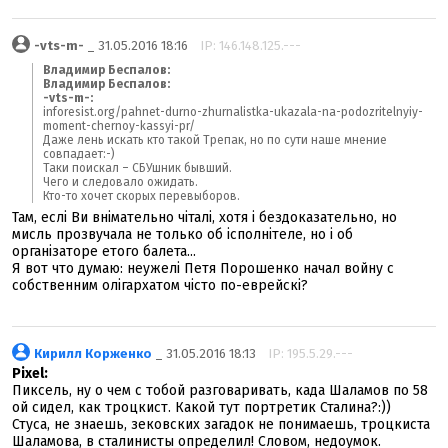
-vts-m-
_ 31.05.2016 18:16
IP: 146.148.125.---
Владимир Беспалов:
Владимир Беспалов:
-vts-m-:
inforesist.org/pahnet-durno-zhurnalistka-ukazala-na-podozritelnyiy-
moment-chernoy-kassyi-pr/
Даже лень искать кто такой Трепак, но по сути наше мнение
совпадает:-)
Таки поискал – СБУшник бывший.
Чего и следовало ожидать.
Кто-то хочет скорых перевыборов.
Там, еслі Ви внімательно чіталі, хотя і бездоказательно, но
мисль прозвучала не только об ісполнітеле, но і об
організаторе етого балета...
Я вот что думаю: неужелі Петя Порошенко начал войну с
собственним олігархатом чісто по-еврейскі?
Кирилл Корженко
_ 31.05.2016 18:13
IP: 195.5.29.---
Pixel:
Пиксель, ну о чем с тобой разговаривать, када Шаламов по 58
ой сидел, как троцкист. Какой тут портретик Сталина?:))
Стуса, не знаешь, зековских загадок не понимаешь, троцкиста
Шаламова, в сталинисты определил! Словом, недоумок.