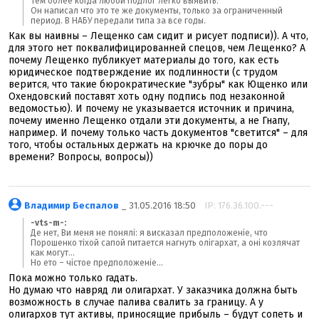
Тем более когда любой подлог легко выявить.
Он написал что это те же документы, только за ограниченный
период. В НАБУ передали типа за все годы.
Как вы наивны – Лещенко сам сидит и рисует подписи)). А что,
для этого нет поквалифицированней спецов, чем Лещенко? А
почему Лещенко публикует материалы до того, как есть
юридическое подтверждение их подлинности (с трудом
верится, что такие бюрократические "зубры" как Ющенко или
Охендовский поставят хоть одну подпись под незаконной
ведомостью). И почему не указывается источник и причина,
почему именно Лещенко отдали эти документы, а не Гнапу,
например. И почему только часть документов "светится" – для
того, чтобы остальных держать на крючке до поры до
времени? Вопросы, вопросы))
Владимир Беспалов
_ 31.05.2016 18:50
IP: 176.36.100.---
-vts-m-:
Де нет, Ви меня не понялі: я висказал предположеніе, что
Порошенко тіхой сапой питается нагнуть олігархат, а оні козлячат
как могут...
Но ето – чістое предположеніе...
Пока можно только гадать.
Но думаю что навряд ли олигархат. У заказчика должна быть
возможность в случае палива свалить за границу. А у
олигархов тут активы, приносящие прибыль – будут сопеть и