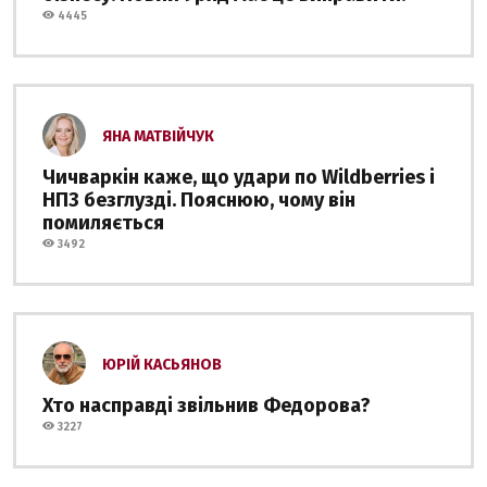
4445
ЯНА МАТВІЙЧУК
Чичваркін каже, що удари по Wildberries і
НПЗ безглузді. Пояснюю, чому він
помиляється
3492
ЮРІЙ КАСЬЯНОВ
Хто насправді звільнив Федорова?
3227