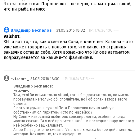
Что за этим стоит Порошенко – не верю, т.к. материал такой,
что ни рыба ни мясо.
Владимир Беспалов
_ 31.05.2016 18:32
IP: 176.36.100.---
valsh01:
ЗЫ: а вот то, что, как отметила Соня, в книге нет Клюева – это
уже может говорить в пользу того, что какие-то страницы
заказчик оставил себе. Хотя возможно что Клюев автоматом
подразумевается за какими-то фамилиями.
-vts-m-
_ 31.05.2016 18:30
IP: 146.148.115.---
Владимир Беспалов:
-vts-m-:
Там, еслі Ви внімательно чіталі, хотя і бездоказательно, но мисль
прозвучала не только об ісполнітеле, но і об організаторе етого
балета...
Я вот что думаю: неужелі Петя Порошенко начал войну с
собственним олігархатом чісто по-еврейскі?
Ну Соня – известный любитель конспирологии, особенно когда
можно сказать "а я всё про всех знаю" – в последние пару лет это у
неё особенно зашкаливает.
А про Пецю даже не смешно. У него есть масса более действенных
методов. Как шумных, так и кулуарных.