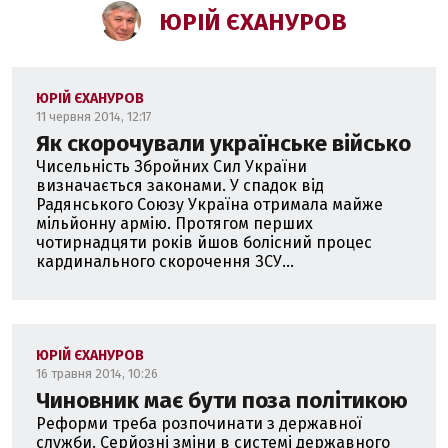
Ющенка. Працював головою Дніпропетровської ОДА,
ЮРІЙ ЄХАНУРОВ
прем’єр-міністром, міністром оборони. Народний
депутат України ІІІ - VI скликань.
Кандидат економічних наук (аспірантура Держплану
ЮРІЙ ЄХАНУРОВ
УРСР). Понад 20 років викладаю на економічному
11 червня 2014, 12:17
факультеті Київського національного університету.
Як скорочували українське військо
Професор з 2004 року.
Чисельність Збройних Сил України
визначається законами. У спадок від
Трудоголік. Політичні погляди - ліберальні. Головною
Радянського Союзу Україна отримала майже
бідою України вважаю неорганізованість та популізм.
мільйонну армію. Протягом перших
чотирнадцяти років йшов болісний процес
кардинального скорочення ЗСУ...
ЮРІЙ ЄХАНУРОВ
16 травня 2014, 10:26
Чиновник має бути поза політикою
Реформи треба розпочинати з державної
служби. Серйозні зміни в системі державного