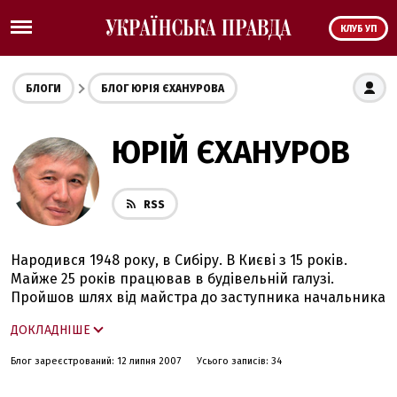
КЛУБ УП
БЛОГИ
БЛОГ ЮРІЯ ЄХАНУРОВА
ЮРІЙ ЄХАНУРОВ
RSS
Народився 1948 року, в Сибіру. В Києві з 15 років.
Майже 25 років працював в будівельній галузі.
Пройшов шлях від майстра до заступника начальника
Київміськбуду. З 1991 року зайнятий на різних посадах
ДОКЛАДНІШЕ
в сфері державного управління. Очолював Фонд
державного майна України та
Блог зареєстрований: 12 липня 2007
Усього записів: 34
Держкомпідприємництво. Обіймав посаду міністра
економіки, першого віце-прем’єр-міністра в Уряді В.