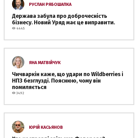
РУСЛАН РЯБОШАПКА
Держава забула про доброчесність
бізнесу. Новий Уряд має це виправити.
4445
ЯНА МАТВІЙЧУК
Чичваркін каже, що удари по Wildberries і
НПЗ безглузді. Пояснюю, чому він
помиляється
3492
ЮРІЙ КАСЬЯНОВ