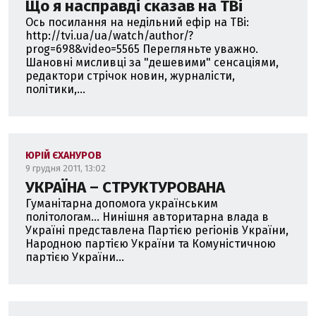
Що я насправді сказав на ТВі
Ось посилання на недільний ефір на ТВі:
http://tvi.ua/ua/watch/author/?
prog=698&video=5565 Перегляньте уважно.
Шановні мисливці за "дешевими" сенсаціями,
редактори стрічок новин, журналісти,
політики,...
ЮРІЙ ЄХАНУРОВ
9 грудня 2011, 13:02
УКРАЇНА – СТРУКТУРОВАНА
Гуманітарна допомога українським
політологам... Нинішня авторитарна влада в
Україні представлена Партією регіонів України,
Народною партією України та Комуністичною
партією України...